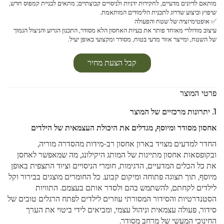
מותאם לדיונים מדעיים, לחקירות ידניות ולניסויים קבוצתיים; מתאים לבניית קמפוס חדש,
שיפוץ וביצוע שדרוג לתכנית הלימודים המותאמת.
✅ אופטימיזציה של שטח והפעולה
עיצוב מודולרי מאוחד פותר את בעיות האחסון הלא מסודר, התכנון הגרוע והניצול הנמוך
של השטח, ומייצר אזור מדעי בטוח, מסודר ומקצועי באופן יעיל.
קבל הצעת מחיר
פרטי המוצר
1. יתרונות מרכזיים של המוצר
אחסון מסודר ומיוסף, מגדלים את היכולת העצמאית של הילדים
החדר למדעים מצויד בארון אחסון רב-מידות מהסדרה מוריה,
ובקופסאות אחסון מתייגות של המותג היקילונג, מה שמאפשר לאחסן
את כל הכלים המדעיים, הדגימות, חומרי הניסויים וציוד התצפית באופן
מיוסף, תוך תצוגה פתוחה ומיקום קבוע. כל החומרים מוצגים בבירור וקל
לילדים לקחתם, להשתמש בהם ולסדר אותם בעצמם. התוויות
הסטנדרטיות והסידור המסורתי עוזרים לילדים לפתח הרגלים טובים של
סידור, פעולה עצמאית וניהול עצמי, ומביאים לידי ביטוי את הערך
החינוכי המעשי של מרחב מסודר.