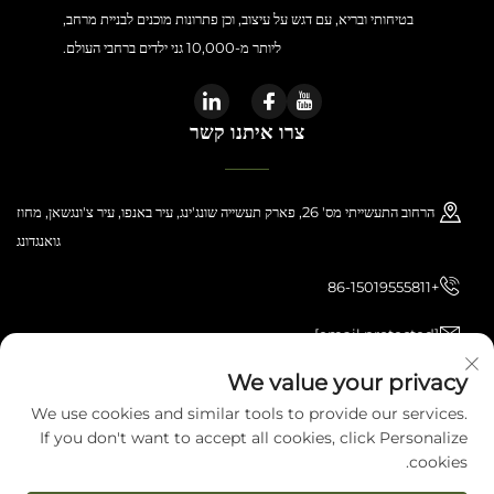
בטיחותי ובריא, עם דגש על עיצוב, וכן פתרונות מוכנים לבניית מרחב,
ליותר מ-10,000 גני ילדים ברחבי העולם.
צרו איתנו קשר
הרחוב התעשייתי מס' 26, פארק תעשייה שונג'ינג, עיר באנפו, עיר צ'ונגשאן, מחוז
גואנגדונג
+86-15019555811
[email protected]
We value your privacy
We use cookies and similar tools to provide our services.
כל הזכויות שמורות © 2026 Zhongshan Haijilun Cultural And Educational
If you don't want to accept all cookies, click Personalize
Product Co., Ltd.. כל הזכויות שמורות.
מדיניות הפרטיות
cookies.