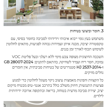
3. חומר וביצועי בטיחות
משתמש בעץ גומי ייבוא איכותי וידידותי לסביבה כחומר בסיסי, עם
טקסטורה יציבה, מבנה איתן ועמידות גבוהה לפגיעות, מתאים לחלוטין
לשימוש תכוף לאורך זמן בגנים.
השכבה החיצונית מצופה צבע מימי ללא רעלני ובעל פליטת VOC
נמוכה, חסר ריח ועמיד לשחיקה, בהתאם לתקנים:
GB 28007-2024
ו-HJ 2537-2014
סטנדרטים של בטיחות סביבתית, אין חומרים
נוזלים מזיקים.
כל הקצוות והפינות מאמצות עיצוב ניקוי מעוגל לחלוטין כדי למנוע
פציעות התנגשות; חיזוק משולב כולל בתרכב אנטי-טיפ מבטיח מיקום
יציב, יצירת סביבה מדעית בטוחה, בריאה ובתקופה ארוכה ידידותית
לילדים.