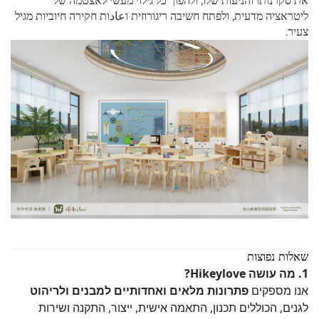
את סקרנותו והניעות שלו, ולהפוך כל גילוי מעשי לאצטמה של
ליטראציה מדעית, ולפתח חשיבה ריגורוזית וعادות חקירה חיוביות מגיל
צעיר.
שאלות נפוצות
1. מה עושה Hikeylove?
אנו מספקים
פתרונות מלאים ואחדותיים למבנים ולריהוט
לגנים, הכוללים תכנון, התאמה אישית, ייצור, התקנה ושירות