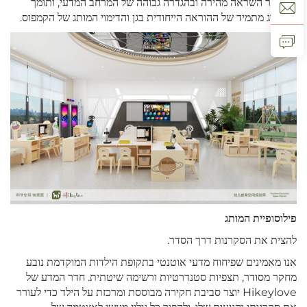
מאפשר השראה מהירה ובהגדרה גבוהה של המרחב המדעי, ותומך
בשדרוג מתמיד של ההוראה הייחודית בגן והדימוי המותג של הקמפוס.
פילוסופיית המותג
להצית את הסקרנות דרך הסדר.
אנו מאמינים שפיחוח מדעי אוטנטי בתקופת הילדות המוקדמת נובע
מחקר מסודר, תצפיות סטנדרטיות ורשימה שיטתית. חדר המדע של
Hikeylove יוצר סביבת חקירה מבוססת ומרכזת על הילד כדי לעורר