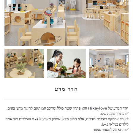
לְהִתְחַבֵּר אֵלֵינוּ
בְּלוֹגִים
חדר מדע
חדר המדע של Hikeylove הוא פתרון שטח כולל ומורכב המותאם לחינוך מדעי בגנים.
✅ פתרון מובנה שלם
לא רק אספקת רהיטים בודדים, אלא תכנון מלא, אחסון מאורגן וاعدת פעילויות מותאמת
לילדים בגילאי 3–6.
✅ התאמה למספר סצנות