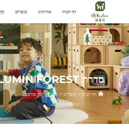
דף הבית
אודותינו
מוצרים
חֲד
מרחב פונקציונלי
מרחב לילד
סדרת LUMIN FOREST
דף הבית
>
מוצרים
>
סידרת לומין פורסט