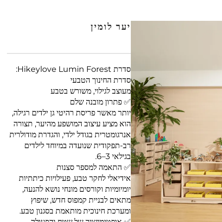
יער לומין
סדרת Hikeylove Lumin Forest:
סדרת החינוך הטבעי
מעוצב לגילוי, משורש בטבע
✅ פתרון מובנה שלם
יותר מאשר פריסת רהיטי גן ילדים רגילה,
הוא מציע עיצוב המושפע מהיער, תצורה
אנרגומטרית בגודל ילדי, והגדרת מודולרית
רב-תפקודית שנועדה במיוחד לילדים
בגילאי 3–6.
✅ התאמה למספר סצנות
אידיאלי לחקר טבע, פעילויות כיתתיות
יומיומיות וקורסים מונחי נושא להנעה,
מתאים לבניית קמפוס חדש, שיפוץ
ומערכת חינוכית מותאמת בסגנון טבע.
✅ אופטימיזציה של שטח והפעולה