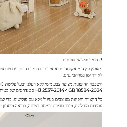
3. חומר וביצועי בטיחות
מאומץ עץ גומי אקולוגי ייבוא איכותי כחומר בסיסי, עם טקסט
לאורך זמן במרחבי גנים.
השכבה החיצונית מצופה צבע מימי ללא רעלני ובעל פליטת VOC נמוכה, חסר ריח ועמיד לשחיקה, בהתאם לתקנים:
GB 18584-2024 ו-HJ 2537-2014
סטנדרטים של בטיחות 
כל הקצוות והפינות מעוצבים בעיגול מלא עם פולישינג, כדי למ
עמידות מוחלטת, ויוצר סביבת צמיחה בטוחה, בריאה ובסגנון יע