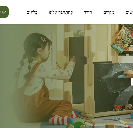
קבל
ָשִים
מקרים
הורד
לְהִתְחַבֵּר אֵלֵינוּ
בְּלוֹגִים
סידרת ליניאה
סידרת לומין פורסט
מרחב ציבורי
מרחב חיצוני