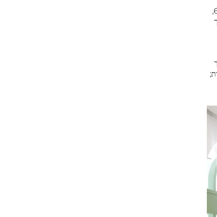
ובסירקולציה של אוויר, כדי לספק לילדים אטמוספירה ייערנית מעמיקה. כל המוצרים בעלי מידות אנרגומטריות המתאימות לילדים בגיל 3–6,
ים לא רעיל בעל VOC נמוך
ת;