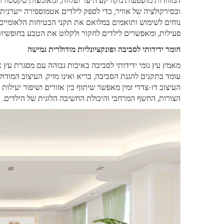
המזוודות מושפעות מקורקע היער ועלווה, ומאומצות טקסטורו
נוחים לשימוש ותואמים במלואם את תקני הבטיחות הלאומיים
פעילות, ומאפשרים לילדים לחקור ולקלוט את הטבע בחופשיות
חומר ידידותי לסביבה ופונקציונליות מודולרית גמישה
עומד בתקנים להגנת הסביבה, בריא ואינו מזיק. העיצוב המודולר
העיצוב דו-צדדי זמין מאפשר שיתוף בין אזורים ושיפור יעיל
הצורות, החשף המרחבי והיכולת החשיבה הלוגית של הילדים.