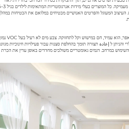
ת טבעיות ופרטים אורגניים, תוך התמקדות בסידור המרחבי בחדירות לאור
. העיצוב המעוגל והפרטים האנושיים מבטיחים במלואם את הבטיחות במהלך
.
מאמץ עץ גומי ידידותי לסביבה באיכות גבוהה עם מסגרת עץ אפר, הוא עמיד, חם במישוש וקל לתחזוקה. צבע מ
י והניתן ל إعادة תצורה תומך בהחלפת סצנות עבור פעילויות חינוכיות מגוונו
ות השימוש במרחב. דגמים גאומטריים משולבים מחדדים באופן עדין את הכרת