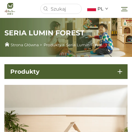
PL
SERIA LUMIN FOREST
Strona Główna
Strona Główna
>
Produkty
>
Seria Lumin Forest
O Nas
Produkty
Produkty
Wiadomości
Sprawy
Pobierz