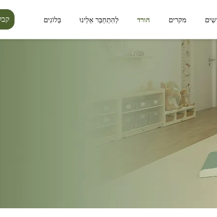
קבל
ָשִים
מקרים
הורד
לְהִתְחַבֵּר אֵלֵינוּ
בְּלוֹגִים
סידרת ליניאה
סידרת לומין פורסט
מרחב ציבורי
מרחב חיצוני