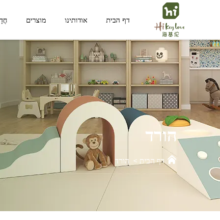
דף הבית
אודותינו
מוצרים
חֲד
מרחב פונקציונלי
מרחב לילד
הורד
דף הבית
>
הורד