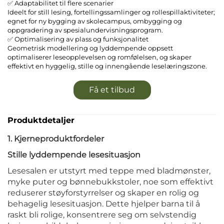
✅ Adaptabilitet til flere scenarier
Ideelt for still lesing, fortellingssamlinger og rollespillaktiviteter;
egnet for ny bygging av skolecampus, ombygging og
oppgradering av spesialundervisningsprogram.
✅ Optimalisering av plass og funksjonalitet
Geometrisk modellering og lyddempende oppsett
optimaliserer leseopplevelsen og romfølelsen, og skaper
effektivt en hyggelig, stille og innengående leselæringszone.
Få et tilbud
Produktdetaljer
1. Kjerneproduktfordeler
Stille lyddempende lesesituasjon
Lesesalen er utstyrt med teppe med bladmønster,
myke puter og bønnebukkstoler, noe som effektivt
reduserer støyforstyrrelser og skaper en rolig og
behagelig lesesituasjon. Dette hjelper barna til å
raskt bli rolige, konsentrere seg om selvstendig