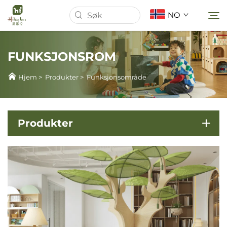
NO
FUNKSJONSROM
Hjem
Hjem
>
Produkter
>
Funksjonsområde
Om oss
Produkter
Produkter
Nyheter
Tilfeller
Last Ned