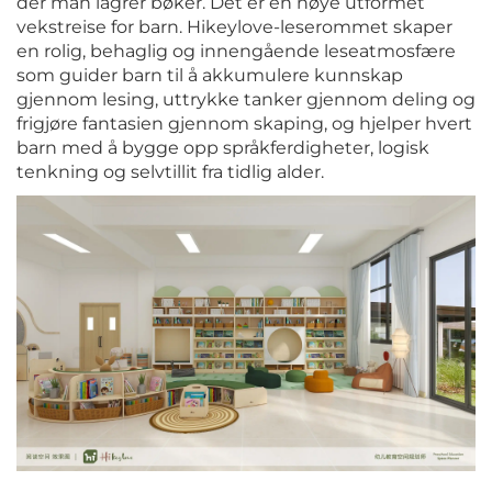
der man lagrer bøker. Det er en nøye utformet
vekstreise for barn. Hikeylove-leserommet skaper
en rolig, behaglig og innengående leseatmosfære
som guider barn til å akkumulere kunnskap
gjennom lesing, uttrykke tanker gjennom deling og
frigjøre fantasien gjennom skaping, og hjelper hvert
barn med å bygge opp språkferdigheter, logisk
tenkning og selvtillit fra tidlig alder.