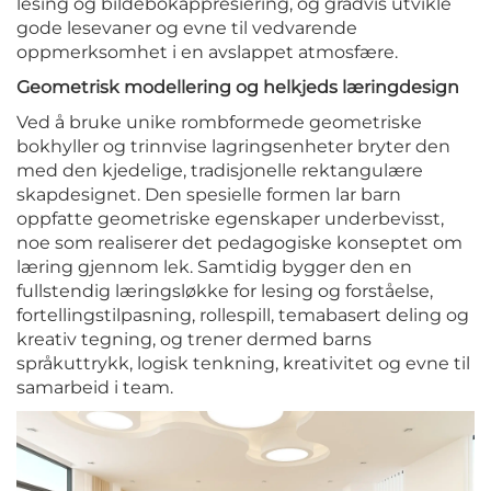
lesing og bildebokappresiering, og gradvis utvikle
gode lesevaner og evne til vedvarende
oppmerksomhet i en avslappet atmosfære.
Geometrisk modellering og helkjeds læringdesign
Ved å bruke unike rombformede geometriske
bokhyller og trinnvise lagringsenheter bryter den
med den kjedelige, tradisjonelle rektangulære
skapdesignet. Den spesielle formen lar barn
oppfatte geometriske egenskaper underbevisst,
noe som realiserer det pedagogiske konseptet om
læring gjennom lek. Samtidig bygger den en
fullstendig læringsløkke for lesing og forståelse,
fortellingstilpasning, rollespill, temabasert deling og
kreativ tegning, og trener dermed barns
språkuttrykk, logisk tenkning, kreativitet og evne til
samarbeid i team.