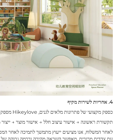
4. אחריות לשירות מקיף
כספק מקצועי של פתרונות מלאים לגנים, Hikeylove מספק שירות מקיף באחת הפעולה לכל פרויקטי חדרי הקריאה:
תקשורת ראשונה → אישור עיצוב חלל → אישור מוצר → ייצור
לאחר המשלוח, אנו מציעים ייעוץ מתמשך לתמיכה לאחר המכירה
עם צדדים מרובים, מאפשר השראה מהירה וברמה גבוהה של מר