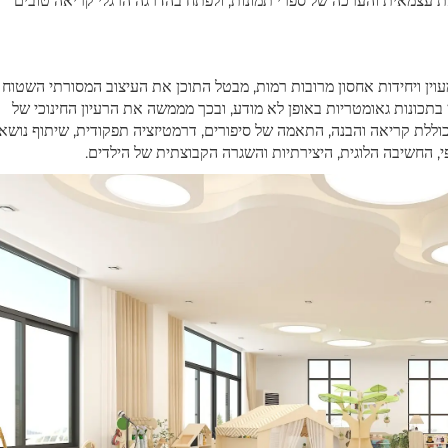
ת עצמאית והערכה של ספרי תמונות, ולפתח בהדרגה הרגלי קריאה טובים
וין ויחידות אחסון מרובות רמות, מבטל התוכן את העיצוב המסורתי השטוח
בתכונות גאומטריות באופן לא מודע, ובכך מממשה את הרעיון החינוכי של
וללת קריאה והבנה, התאמה של סיפורים, דרמטיזציה תפקודית, שיתוף נושאי
פי, החשיבה הלוגית, היצירתיות והשגרה הקבוצתית של הילדים.