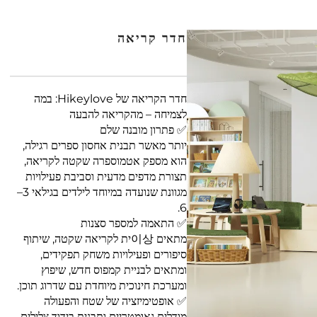
חדר קריאה
חדר הקריאה של Hikeylove: במה
לצמיחה – מהקריאה להבעה
✅ פתרון מובנה שלם
יותר מאשר תבנית אחסון ספרים רגילה,
הוא מספק אטמוספרה שקטה לקריאה,
תצורת מדפים מדעית וסביבת פעילויות
מגוונת שנועדה במיוחד לילדים בגילאי 3–
6.
✅ התאמה למספר סצנות
מתאים 이상ית לקריאה שקטה, שיתוף
סיפורים ופעילויות משחק תפקידים,
ומתאים לבניית קמפוס חדש, שיפוץ
ומערכת חינוכית מיוחדת עם שדרוג תוכן.
✅ אופטימיזציה של שטח והפעולה
מודלים גאומטריים ותבנית בידוד צלילים