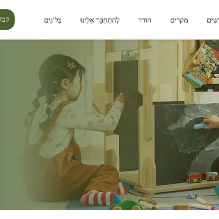
קבל
ָשִים
מקרים
הורד
לְהִתְחַבֵּר אֵלֵינוּ
בְּלוֹגִים
סידרת ליניאה
סידרת לומין פורסט
מרחב ציבורי
מרחב חיצוני