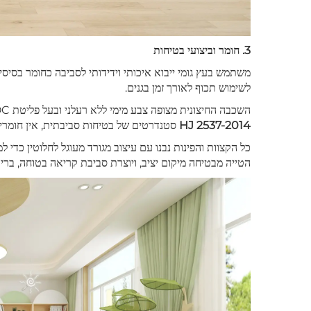
3. חומר וביצועי בטיחות
משתמש בעץ גומי ייבוא איכותי וידידותי לסביבה כחומר בסיסי
לשימוש תכוף לאורך זמן בגנים.
השכבה החיצונית מצופה צבע מימי ללא רעלני ובעל פליטת VOC נמוכה, חסר ריח ועמיד לשחיקה, בהתאם לתקנים:
HJ 2537-2014
סטנדרטים של בטיחות סביבתית, אין חומרים 
כל הקצוות והפינות נבנו עם עיצוב מגורד מעוגל לחלוטין כדי 
הטייה מבטיחה מיקום יציב, ויוצרת סביבת קריאה בטוחה, בריא