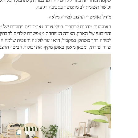
שקטה ונוחה. זה עוזר לילדים להירגע במהרה, להתמקד בקריא
וכושר תשומת לב מתמשך בסביבה רגועה.
מודל גאומטרי ועיצוב למידה מלאה
באמצעות מדפים לכתבים בעלי צורה גאומטרית ייחודית של מע
והריבועי של הארון. הצורה המיוחדת מאפשרת לילדים להבחין 
למידה דרך משחק. במקביל, הוא יוצר לולאה חינוכית שלמה הכ
וציור יצירתי, ומכאן מאמן באופן מקיף את יכולות הביטוי הרצ