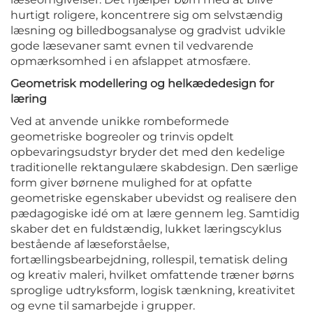
hurtigt roligere, koncentrere sig om selvstændig
læsning og billedbogsanalyse og gradvist udvikle
gode læsevaner samt evnen til vedvarende
opmærksomhed i en afslappet atmosfære.
Geometrisk modellering og helkædedesign for
læring
Ved at anvende unikke rombeformede
geometriske bogreoler og trinvis opdelt
opbevaringsudstyr bryder det med den kedelige
traditionelle rektangulære skabdesign. Den særlige
form giver børnene mulighed for at opfatte
geometriske egenskaber ubevidst og realisere den
pædagogiske idé om at lære gennem leg. Samtidig
skaber det en fuldstændig, lukket læringscyklus
bestående af læseforståelse,
fortællingsbearbejdning, rollespil, tematisk deling
og kreativ maleri, hvilket omfattende træner børns
sproglige udtryksform, logisk tænkning, kreativitet
og evne til samarbejde i grupper.