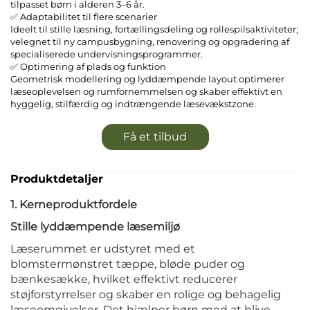
tilpasset børn i alderen 3–6 år.
✅ Adaptabilitet til flere scenarier
Ideelt til stille læsning, fortællingsdeling og rollespilsaktiviteter;
velegnet til ny campusbygning, renovering og opgradering af
specialiserede undervisningsprogrammer.
✅ Optimering af plads og funktion
Geometrisk modellering og lyddæmpende layout optimerer
læseoplevelsen og rumfornemmelsen og skaber effektivt en
hyggelig, stilfærdig og indtrængende læsevækstzone.
Få et tilbud
Produktdetaljer
1. Kerneproduktfordele
Stille lyddæmpende læsemiljø
Læserummet er udstyret med et
blomstermønstret tæppe, bløde puder og
bænkesække, hvilket effektivt reducerer
støjforstyrrelser og skaber en rolige og behagelig
læseomgivelser. Det hjælper børn med at blive