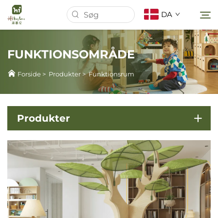
DA
FUNKTIONSOMRÅDE
Forside
Forside
>
Produkter
>
Funktionsrum
Om os
Produkter
Produkter
Nyheder
Sager
Download