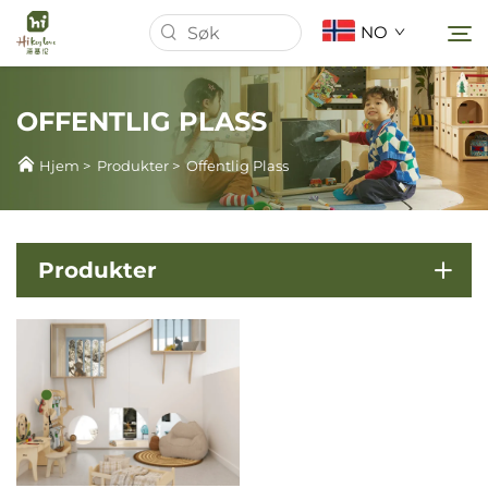
NO
OFFENTLIG PLASS
Hjem
Hjem
>
Produkter
>
Offentlig Plass
Om oss
Produkter
Produkter
Nyheter
Tilfeller
Last Ned