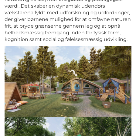
værdi. Det skaber en dynamisk udendørs
vækstarena fyldt med udforskning og udfordringer,
der giver børnene mulighed for at omfavne naturen
frit, at bryde grænserne gennem leg og at opnå
helhedsmæssig fremgang inden for fysisk form,
kognition samt social og følelsesmæssig udvikling.