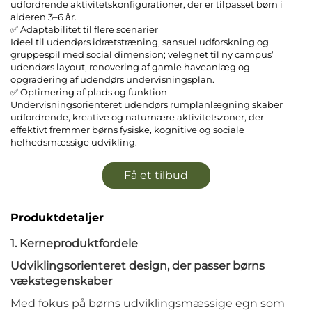
udfordrende aktivitetskonfigurationer, der er tilpasset børn i
alderen 3–6 år.
✅ Adaptabilitet til flere scenarier
Ideel til udendørs idrætstræning, sansuel udforskning og
gruppespil med social dimension; velegnet til ny campus’
udendørs layout, renovering af gamle haveanlæg og
opgradering af udendørs undervisningsplan.
✅ Optimering af plads og funktion
Undervisningsorienteret udendørs rumplanlægning skaber
udfordrende, kreative og naturnære aktivitetszoner, der
effektivt fremmer børns fysiske, kognitive og sociale
helhedsmæssige udvikling.
Få et tilbud
Produktdetaljer
1. Kerneproduktfordele
Udviklingsorienteret design, der passer børns
vækstegenskaber
Med fokus på børns udviklingsmæssige egn som