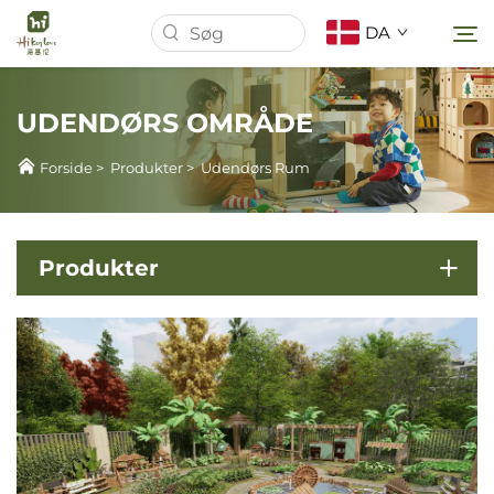
DA
UDENDØRS OMRÅDE
Forside
Forside
>
Produkter
>
Udendørs Rum
Om os
Produkter
Produkter
Nyheder
Sager
Download