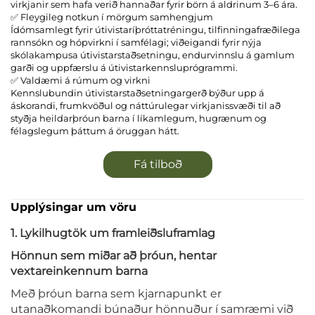
virkjanir sem hafa verið hannaðar fyrir börn á aldrinum 3–6 ára.
✅ Fleygileg notkun í mörgum samhengjum
Ídómsamlegt fyrir útivistaríþróttatréningu, tilfinningafræðilega
rannsókn og hópvirkni í samfélagi; viðeigandi fyrir nýja
skólakampusa útivistarstaðsetningu, endurvinnslu á gamlum
garði og uppfærslu á útivistarkennsluprógrammi.
✅ Valdæmi á rúmum og virkni
Kennslubundin útivistarstaðsetningargerð býður upp á
áskorandi, frumkvöðul og náttúrulegar virkjanissvæði til að
styðja heildarþróun barna í líkamlegum, hugrænum og
félagslegum þáttum á öruggan hátt.
Fá tilboð
Upplýsingar um vöru
1. Lykilhugtök um framleiðsluframlag
Hönnun sem miðar að þróun, hentar
vextareinkennum barna
Með þróun barna sem kjarnapunkt er
utanaðkomandi búnaður hönnuður í samræmi við