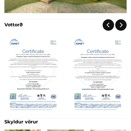
Vottorð
Skyldur vörur