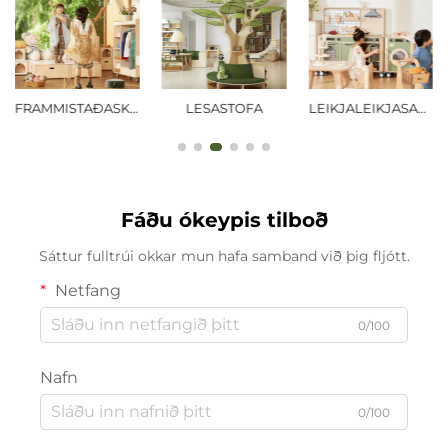
FRAMMISTAÐASKÓLI
LESASTOFA
LEIKJALEIKJASALUR
Fáðu ókeypis tilboð
Sáttur fulltrúi okkar mun hafa samband við þig fljótt.
Netfang
0/100
Nafn
0/100