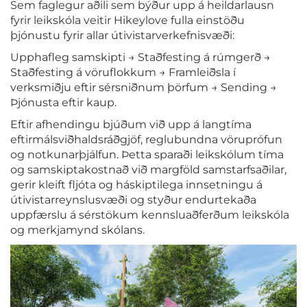
Sem faglegur aðili sem býður upp á heildarlausn
fyrir leikskóla veitir Hikeylove fulla einstöðu
þjónustu fyrir allar útivistarverkefnisvæði:
Upphafleg samskipti → Staðfesting á rúmgerð →
Staðfesting á vöruflokkum → Framleiðsla í
verksmiðju eftir sérsniðnum þörfum → Sending →
Þjónusta eftir kaup.
Eftir afhendingu bjúðum við upp á langtíma
eftirmálsviðhaldsráðgjöf, reglubundna vöruprófun
og notkunarþjálfun. Þetta sparaði leikskólum tíma
og samskiptakostnað við margföld samstarfsaðilar,
gerir kleift fljóta og háskiptilega innsetningu á
útivistarreynslusvæði og styður endurtekaða
uppfærslu á sérstökum kennsluaðferðum leikskóla
og merkjamynd skólans.