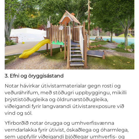
3. Efni og öryggisástand
Notar hávirkar útivistarmaterialar gegn rosti og
veðuráhrifum, með stöðugri uppbyggingu, mikilli
þrýstistöðugleika og öldrunarstöðugleika,
viðeigandi fyrir langvarandi útivistarexposure við
vind og sól.
Yfirborðið notar örugga og umhverfisvænna
verndarlakka fyrir útivist, óskaðlega og óharmlega,
sem uppfyllir viðeigandi þjóðlegar umhverfis- og