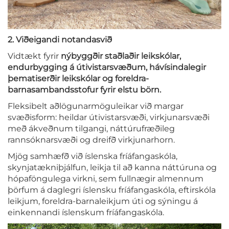
2. Viðeigandi notandasvið
Vidtækt fyrir
nýbyggðir staðlaðir leikskólar,
endurbygging á útivistarsvæðum, hávísindalegir
þematiserðir leikskólar og foreldra-
barnasambandsstofur fyrir elstu börn.
Fleksibelt aðlögunarmöguleikar við margar
svæðisform: heildar útivistarsvæði, virkjunarsvæði
með ákveðnum tilgangi, náttúrufræðileg
rannsóknarsvæði og dreifð virkjunarhorn.
Mjög samhæfð við íslenska fríáfangaskóla,
skynjatækniþjálfun, leikja til að kanna náttúruna og
hópaföngulega virkni, sem fullnægir almennum
þörfum á daglegri íslensku fríáfangaskóla, eftirskóla
leikjum, foreldra-barnaleikjum úti og sýningu á
einkennandi íslenskum fríáfangaskóla.