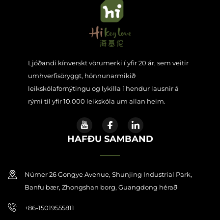
Ljóðandi kínverskt vörumerki í yfir 20 ár, sem veitir
umhverfisöryggt, hönnunarmikið
leikskólafornýtingu og lykilla í hendur lausnir á
rými til yfir 10.000 leikskóla um allan heim.
HAFÐU SAMBAND
Númer 26 Gongye Avenue, Shunjing Industrial Park,
Banfu bær, Zhongshan borg, Guangdong hérað
+86-15019555811