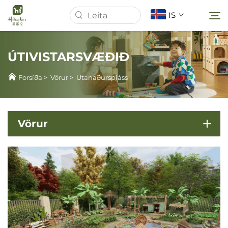
IS
ÚTIVISTARSVÆÐIÐ
Forsíða
Forsíða
>
Vörur
>
Utanaðurspláss
Um Okkur
Vörur
Vörur
Fréttir
Mál
Sækja