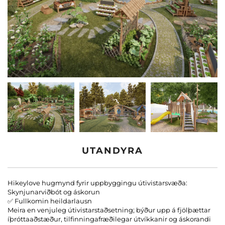
Hafa Samband Við Okkur
Vefsíður
UTANDYRA
Hikeylove hugmynd fyrir uppbyggingu útivistarsvæða:
Skynjunarviðbót og áskorun
✅ Fullkomin heildarlausn
Meira en venjuleg útivistarstaðsetning; býður upp á fjölþættar
íþróttaaðstæður, tilfinningafræðilegar útvíkkanir og áskorandi