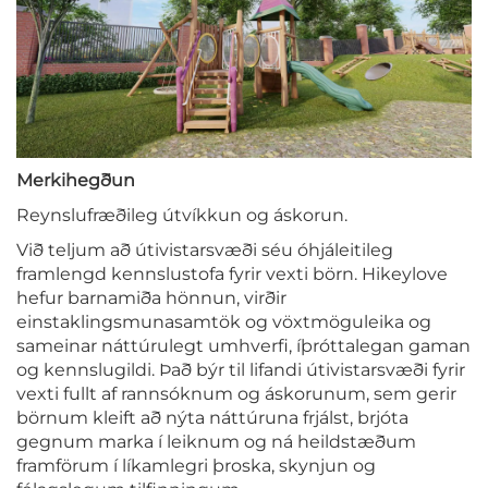
Merkihegðun
Reynslufræðileg útvíkkun og áskorun.
Við teljum að útivistarsvæði séu óhjáleitileg
framlengd kennslustofa fyrir vexti börn. Hikeylove
hefur barnamiða hönnun, virðir
einstaklingsmunasamtök og vöxtmöguleika og
sameinar náttúrulegt umhverfi, íþróttalegan gaman
og kennslugildi. Það býr til lifandi útivistarsvæði fyrir
vexti fullt af rannsóknum og áskorunum, sem gerir
börnum kleift að nýta náttúruna frjálst, brjóta
gegnum marka í leiknum og ná heildstæðum
framförum í líkamlegri þroska, skynjun og