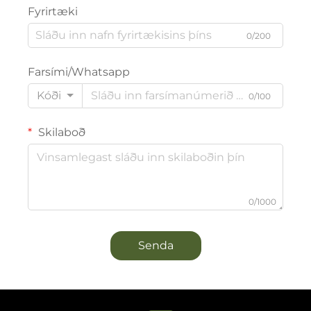
Fyrirtæki
0/200
Farsími/Whatsapp
Kóði
0/100
Skilaboð
0/1000
Senda