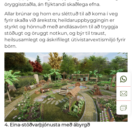
öryggisstaðla, án flýktandi skaðlega efna.
Allar brúnar og horn eru sléttuð til að koma í veg
fyrir skaða við árekstra; heildaruppbyggingin er
styrkt og hönnuð með andlásavörn til að tryggja
stöðugt og öruggt notkun, og býr til traust,
heilsusamlegt og áskrifilegt útivistarvextismiljó fyrir
börn.
4. Eina-stöðvarþjónusta með ábyrgð