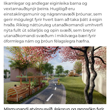
líkamlegar og andlegar eiginleika barna og
vextarnauðsynjir þeirra. Huglögð eru
einstaklingsmunir og nágrannavæði þróunar, sem
gerir mögulegt fyrir hvert barn að taka þátt á eigin
hraða. Ríkleg náttúruleg utanaðkomandi umhverfi
nýta fullt út sólarljós og opin svæði, sem breytir
utanaðkomandi svæðum í mikilvæga bæri fyrir
óformlega nám og þróun félagslegra hæfna.
Mismunandi atvinnusvið, áskorun og rannsókn fyrir