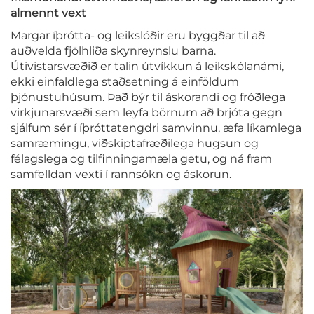
almennt vext
Margar íþrótta- og leikslóðir eru byggðar til að
auðvelda fjölhliða skynreynslu barna.
Útivistarsvæðið er talin útvíkkun á leikskólanámi,
ekki einfaldlega staðsetning á einföldum
þjónustuhúsum. Það býr til áskorandi og fróðlega
virkjunarsvæði sem leyfa börnum að brjóta gegn
sjálfum sér í íþróttatengdri samvinnu, æfa líkamlega
samræmingu, viðskiptafræðilega hugsun og
félagslega og tilfinningamæla getu, og ná fram
samfelldan vexti í rannsókn og áskorun.