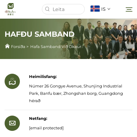
IS
HAFÐU SAMBAND
Forsíða
Forsíða
>
Hafa Samband Við Okkur
Um Okkur
Vörur
Heimilisfang:
Númer 26 Gongye Avenue, Shunjing Industrial
Park, Banfu bær, Zhongshan borg, Guangdong
Fréttir
hérað
Mál
Netfang:
[email protected]
Sækja