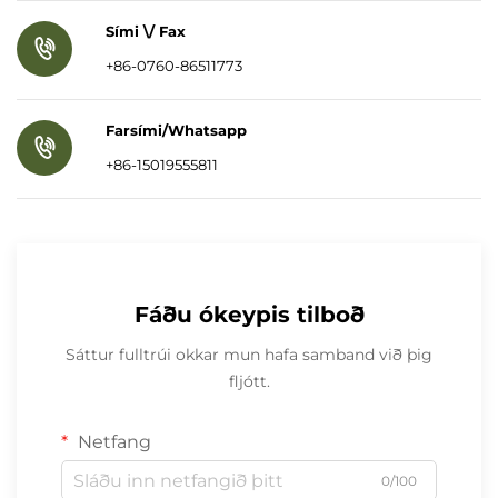
Sími \/ Fax
Hafa Samband Við Okkur
+86-0760-86511773
Vefsíður
Farsími/Whatsapp
+86-15019555811
Fáðu ókeypis tilboð
Sáttur fulltrúi okkar mun hafa samband við þig
fljótt.
Netfang
0/100