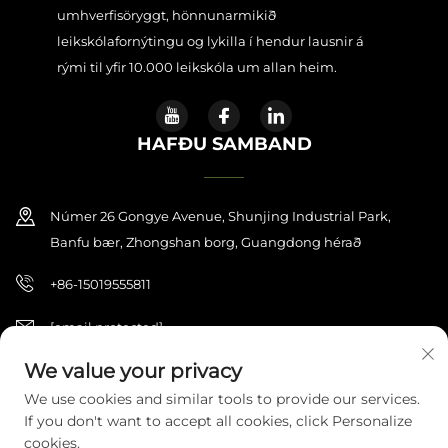
umhverfisöryggt, hönnunarmikið
leikskólafornýtingu og lykilla í hendur lausnir á
rými til yfir 10.000 leikskóla um allan heim.
HAFÐU SAMBAND
Númer 26 Gongye Avenue, Shunjing Industrial Park,
Banfu bær, Zhongshan borg, Guangdong hérað
+86-15019555811
[email protected]
We value your privacy
We use cookies and similar tools to provide our services.
Höfundarréttur © 2026 Zhongshan Haijilun Cultural And
If you don't want to accept all cookies, click Personalize
Educational Product Co., Ltd. Allar réttindi áskilin.
Stefna um
persónuupplýsingar
cookies.