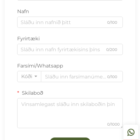
Nafn
0/100
Fyrirtæki
0/200
Farsími/Whatsapp
Kóði
0/100
Skilaboð
0/1000