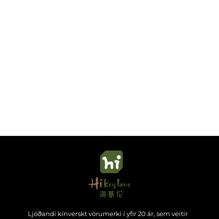
Ljóðandi kínverskt vörumerki í yfir 20 ár, sem veitir