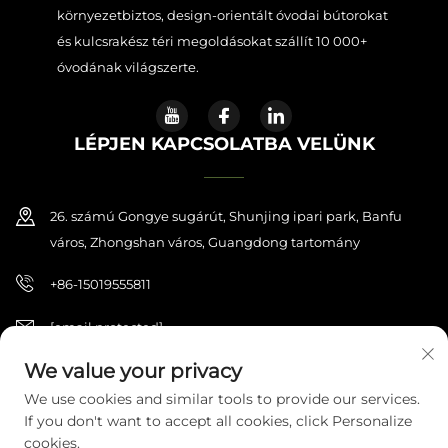
környezetbiztos, design-orientált óvodai bútorokat
és kulcsrakész téri megoldásokat szállít 10 000+
óvodának világszerte.
LÉPJEN KAPCSOLATBA VELÜNK
26. számú Gongye sugárút, Shunjing ipari park, Banfu
város, Zhongshan város, Guangdong tartomány
+86-15019555811
[email protected]
We value your privacy
We use cookies and similar tools to provide our services.
Szerzőjogvény © 2026 Zhongshan Haijilun Kulturális és Oktatási
If you don't want to accept all cookies, click Personalize
Termék Co., Ltd.. Minden jog fenntartva.
Adatvédelmi irányelvek
cookies.