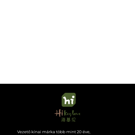
Vezető kínai márka több mint 20 éve,