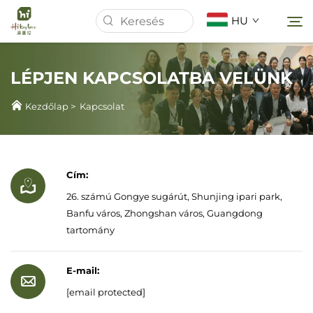
HU
LÉPJEN KAPCSOLATBA VELÜNK
Kezdőlap
Kezdőlap
>
Kapcsolat
Rólunk
Termékek
Cím:
26. számú Gongye sugárút, Shunjing ipari park,
Banfu város, Zhongshan város, Guangdong
Hírek
tartomány
Esetek
E-mail:
[email protected]
Letöltés