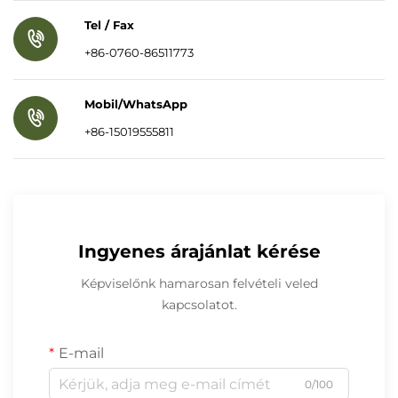
Tel / Fax
Kapcsolat
+86-0760-86511773
Blogok
Mobil/WhatsApp
+86-15019555811
Ingyenes árajánlat kérése
Képviselőnk hamarosan felvételi veled
kapcsolatot.
E-mail
0/100