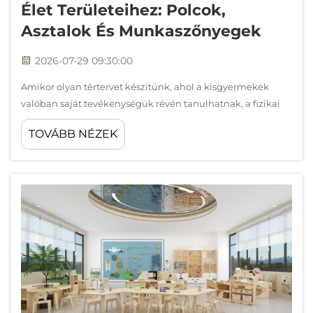
Élet Területeihez: Polcok,
Asztalok És Munkaszőnyegek
Kapcsolat
2026-07-29 09:30:00
Blogok
Amikor olyan tértervet készítünk, ahol a kisgyermekek
valóban saját tevékenységük révén tanulhatnak, a fizikai
környezet legalább annyira fontos, mint maguk a
TOVÁBB NÉZEK
tevékenységek. A Montessori-bútorok célzottan készültek,
hogy támogassák ezt a környezetet, és függetlenséget,
hozzáférhetőséget, ...