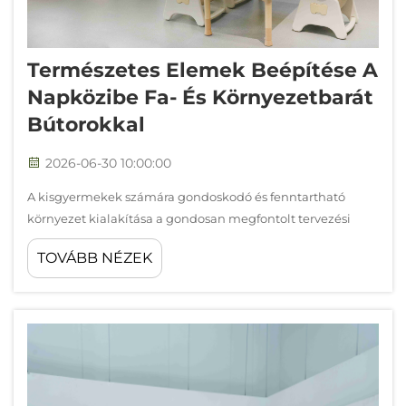
Természetes Elemek Beépítése A
Napközibe Fa- És Környezetbarát
Bútorokkal
2026-06-30 10:00:00
A kisgyermekek számára gondoskodó és fenntartható
környezet kialakítása a gondosan megfontolt tervezési
döntésekkel kezdődik, amelyek egyaránt elsőbbséget
TOVÁBB NÉZEK
élveznek az egészség és az ökológiai felelősség
szempontjából. A modern korai gyermekkori
létesítmények egyre inkább felismerik, hogy a fizikai
környezet...