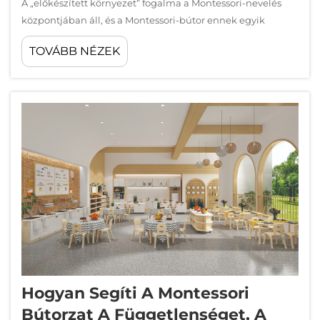
A „előkészített környezet” fogalma a Montessori-nevelés
központjában áll, és a Montessori-bútor ennek egyik
legfontosabb fizikai megnyilvánulása. Amikor Maria
TOVÁBB NÉZEK
Montessori kidolgozta nevelési filozófiáját, megértette,
hogy egy gyermek...
Hogyan Segíti A Montessori
Bútorzat A Függetlenséget, A