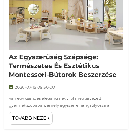
Az Egyszerűség Szépsége:
Természetes És Esztétikus
Montessori-Bútorok Beszerzése
2026-07-15 09:30:00
Van egy csendes elegancia egy jól megtervezett
gyermekszobában, amely egyszerre hangsúlyozza a
funkciót, az egyszerűséget és a természetes szépséget. A
TOVÁBB NÉZEK
Montessori-bútorok pontosan ezt a filozófiát testesítik meg,
olyan környezeteket nyújtva, ahol a gyermekek erőseknek,