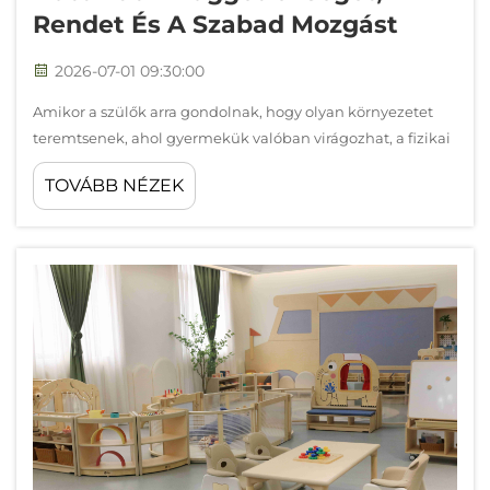
Rendet És A Szabad Mozgást
2026-07-01 09:30:00
Amikor a szülők arra gondolnak, hogy olyan környezetet
teremtsenek, ahol gyermekük valóban virágozhat, a fizikai
környezet sokkal nagyobb jelentőséggel bír, mint ahogy
TOVÁBB NÉZEK
sokan gondolnák. A montessori bútorokat kifejezetten úgy
tervezték, hogy a gyermek legyen a középpontja minden
döntésben – a magasságtól kezdve...