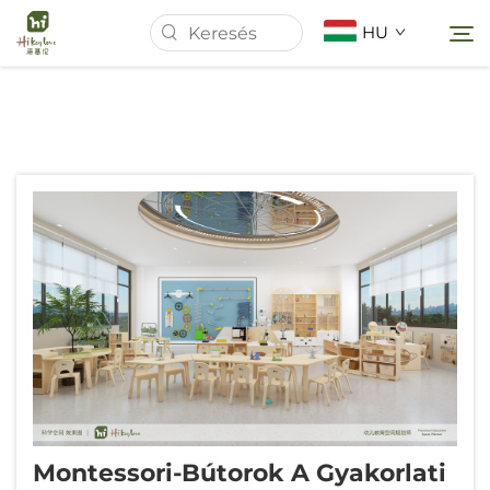
HU
Kezdőlap
Rólunk
Termékek
Hírek
Esetek
Montessori-Bútorok A Gyakorlati
Letöltés