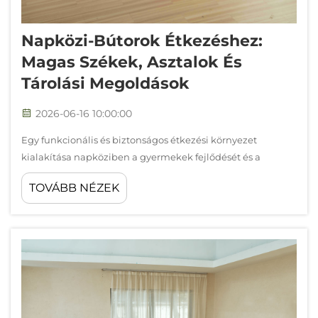
Napközi-Bútorok Étkezéshez:
Magas Székek, Asztalok És
Tárolási Megoldások
2026-06-16 10:00:00
Egy funkcionális és biztonságos étkezési környezet
kialakítása napköziben a gyermekek fejlődését és a
gondozók működési igényeit is támogató bútorválasztást
TOVÁBB NÉZEK
igényel. A megfelelő napközi-bútorok kiválasztása...