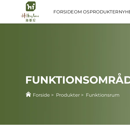
FORSIDE
OM OS
PRODUKTER
NYH
FUNKTIONSRUM
BØRNEPASNINGSR
FUNKTIONSOMRÅ
Forside
>
Produkter
>
Funktionsrum