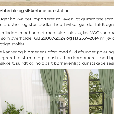
 Materiale og sikkerhedspræstation
uger højkvalitet importeret miljøvenligt gummitræ som 
nstruktion og stor stødfasthed, hvilket gør det fuldt egne
erfladen er behandlet med ikke-toksisk, lav-VOC vandbas
 som overholder
GB 28007-2024 og HJ 2537-2014
miljø-
ygtige stoffer.
le kanter og hjørner er udført med fuld afrundet poleri
tegreret forstærkningskonstruktion kombineret med tipb
 sikkert, sundt og holdbart børnevenligt kunstskabelsesm