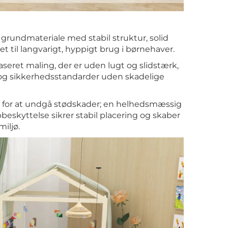
grundmateriale med stabil struktur, solid
t til langvarigt, hyppigt brug i børnehaver.
eret maling, der er uden lugt og slidstærk,
 og sikkerhedsstandarder uden skadelige
ng for at undgå stødskader; en helhedsmæssig
eskyttelse sikrer stabil placering og skaber
iljø.