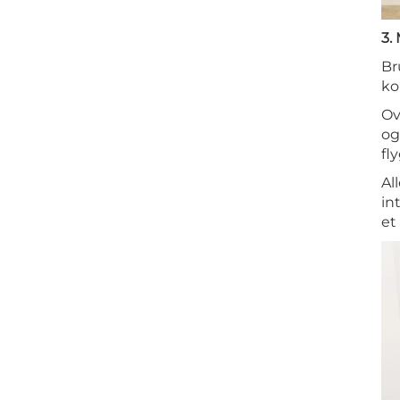
3.
Br
ko
Ov
og
fl
Al
in
et