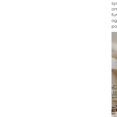
sy
om
fu
og
po