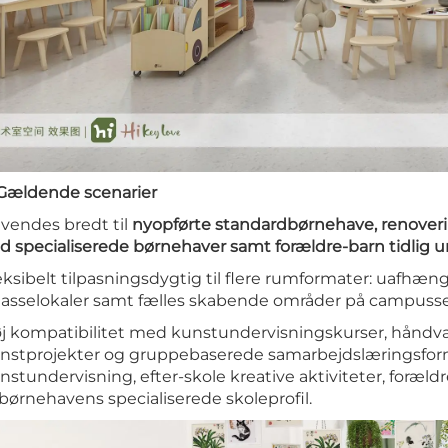
 Gældende scenarier
vendes bredt til
nyopførte standardbørnehave, renoveri
d specialiserede børnehaver samt forældre-barn tidlig 
eksibelt tilpasningsdygtig til flere rumformater: uafhæn
klasselokaler samt fælles skabende områder på campusse
j kompatibilitet med kunstundervisningskurser, håndv
nstprojekter og gruppebaserede samarbejdslæringsforme
nstundervisning, efter-skole kreative aktiviteter, foræ
l børnehavens specialiserede skoleprofil.