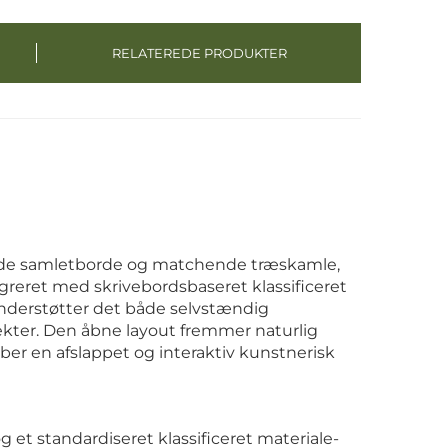
RELATEREDE PRODUKTER
e samletborde og matchende træskamle,
greret med skrivebordsbaseret klassificeret
nderstøtter det både selvstændig
kter. Den åbne layout fremmer naturlig
r en afslappet og interaktiv kunstnerisk
 et standardiseret klassificeret materiale-