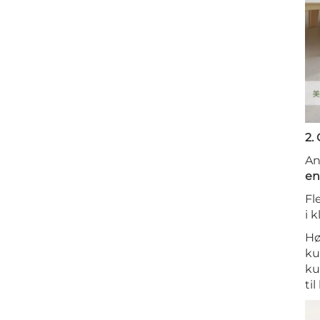
2.
An
en
Fl
i 
Hø
ku
ku
ti