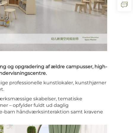
ng og opgradering af ældre campusser, high-
undervisningscentre.
gige professionelle kunstlokaler, kunsthjørner
t.
ærksmæssige skabelser, tematiske
r – opfylder fuldt ud daglig
ldre-barn håndværksinteraktion samt kravene