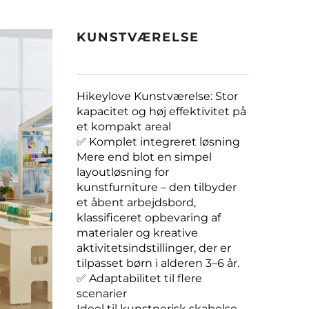
KUNSTVÆRELSE
Hikeylove Kunstværelse: Stor
kapacitet og høj effektivitet på
et kompakt areal
✅ Komplet integreret løsning
Mere end blot en simpel
layoutløsning for
kunstfurniture – den tilbyder
et åbent arbejdsbord,
klassificeret opbevaring af
materialer og kreative
aktivitetsindstillinger, der er
tilpasset børn i alderen 3–6 år.
✅ Adaptabilitet til flere
scenarier
Ideel til kunstnerisk skabelse,