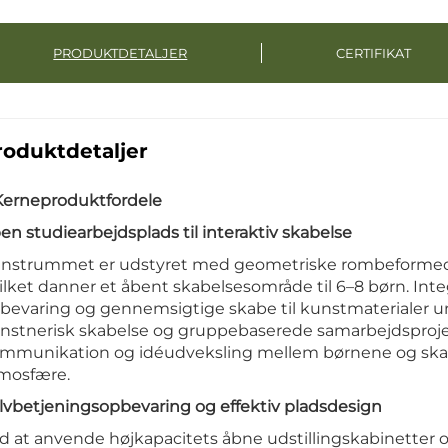
PRODUKTDETALJER
CERTIFIKAT
roduktdetaljer
 Kerneproduktfordele
en studiearbejdsplads til interaktiv skabelse
nstrummet er udstyret med geometriske rombeformed
ilket danner et åbent skabelsesområde til 6–8 børn. Inte
bevaring og gennemsigtige skabe til kunstmaterialer u
nstnerisk skabelse og gruppebaserede samarbejdsproje
mmunikation og idéudveksling mellem børnene og skabe
mosfære.
lvbetjeningsopbevaring og effektiv pladsdesign
d at anvende højkapacitets åbne udstillingskabinetter og