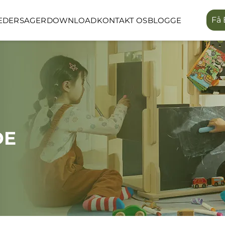
Få 
EDER
SAGER
DOWNLOAD
KONTAKT OS
BLOGGE
LINEA SERIE
LUMIN SKOV 
UM
OFFENTLIGT RUM
UDENDØRS 
DE