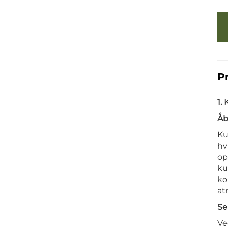
P
1.
Åb
Ku
hv
op
ku
ko
at
Se
Ve