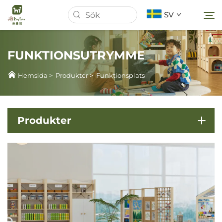
SV
FUNKTIONSUTRYMME
Hemsida
Hemsida
>
Produkter
>
Funktionsplats
Om oss
Produkter
Produkter
Nyheter
Fall
Ladda ner