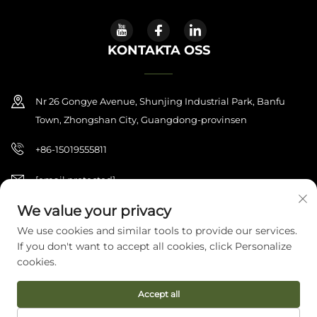
KONTAKTA OSS
Nr 26 Gongye Avenue, Shunjing Industrial Park, Banfu
Town, Zhongshan City, Guangdong-provinsen
+86-15019555811
[email protected]
We value your privacy
We use cookies and similar tools to provide our services.
Copyright © 2026 Zhongshan Haijilun Cultural And Educational
If you don't want to accept all cookies, click Personalize
Product Co., Ltd.. Alla rättigheter förbehållna.
Integritetspolicy
cookies.
Accept all