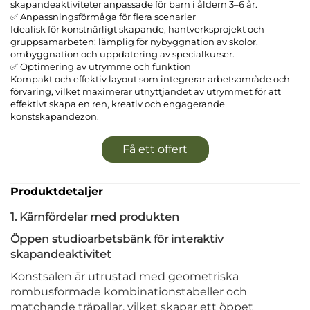
skapandeaktiviteter anpassade för barn i åldern 3–6 år.
✅ Anpassningsförmåga för flera scenarier
Idealisk för konstnärligt skapande, hantverksprojekt och
gruppsamarbeten; lämplig för nybyggnation av skolor,
ombyggnation och uppdatering av specialkurser.
✅ Optimering av utrymme och funktion
Kompakt och effektiv layout som integrerar arbetsområde och
förvaring, vilket maximerar utnyttjandet av utrymmet för att
effektivt skapa en ren, kreativ och engagerande
konstskapandezon.
Få ett offert
Produktdetaljer
1. Kärnfördelar med produkten
Öppen studioarbetsbänk för interaktiv
skapandeaktivitet
Konstsalen är utrustad med geometriska
rombusformade kombinationstabeller och
matchande träpallar, vilket skapar ett öppet