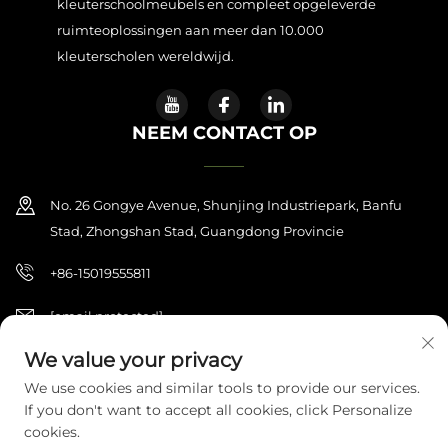
kleuterschoolmeubels en compleet opgeleverde
ruimteoplossingen aan meer dan 10.000
kleuterscholen wereldwijd.
NEEM CONTACT OP
No. 26 Gongye Avenue, Shunjing Industriepark, Banfu
Stad, Zhongshan Stad, Guangdong Provincie
+86-15019555811
[email protected]
We value your privacy
We use cookies and similar tools to provide our services.
Copyright © 2026 Zhongshan Haijilun Cultural And Educational
If you don't want to accept all cookies, click Personalize
Product Co., Ltd.. Alle rechten voorbehouden.
Privacybeleid
cookies.