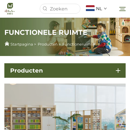
NL
FUNCTIONELE RUIMTE
Startpagina
Startpagina
>
Producten
>
Functioneruimte
Over Ons
Producten
Producten
Nieuws
Gevallen
Downloaden