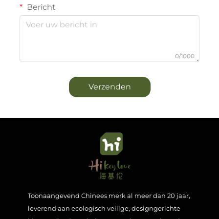
Bericht
0/1000
Verzenden
Toonaangevend Chinees merk al meer dan 20 jaar,
leverend aan ecologisch veilige, designgerichte