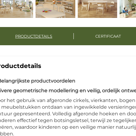
PRODUCTDETAILS
CERTIFICAAT
roductdetails
 Belangrijkste productvoordelen
ivere geometrische modellering en veilig, ordelijk ontw
or het gebruik van afgeronde cirkels, vierkanten, bo
 meubelstukken ontdaan van ingewikkelde versieringe
xtuur gepresenteerd. Volledig afgeronde hoeken en do
nderen effectief tegen botsingsletsel, terwijl ze tegelijke
eëren, waardoor kinderen op een veilige manier natuurl
bben.