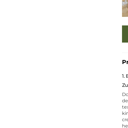
P
1.
Zu
Do
de
te
ki
cr
he