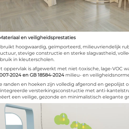
 Materiaal en veiligheidsprestaties
bruikt hoogwaardig, geïmporteerd, milieuvriendelijk rub
ructuur, stevige constructie en sterke slagvastheid, volle
bruik in kleuterscholen.
t oppervlak is afgewerkt met niet-toxische, lage-VOC wat
007-2024 en GB 18584-2024
milieu- en veiligheidsnorme
le randen en hoeken zijn volledig afgerond en gepolijst
ïntegreerde versterkingsconstructie met anti-kantelstru
eëert een veilige, gezonde en minimalistisch elegante 