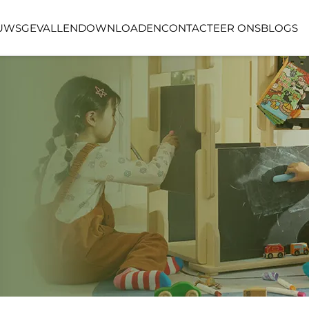
UWS
GEVALLEN
DOWNLOADEN
CONTACTEER ONS
BLOGS
LINEA SERIE
LUMIN FORES
GSRUIMTE
OPENBARE RUIMTE
BUITENSPOR