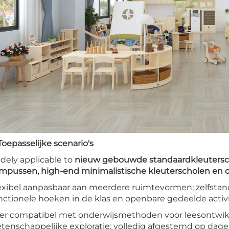
 Toepasselijke scenario's
dely applicable to
nieuw gebouwde standaardkleutersch
mpussen, high-end minimalistische kleuterscholen en o
exibel aanpasbaar aan meerdere ruimtevormen: zelfstand
nctionele hoeken in de klas en openbare gedeelde activi
er compatibel met onderwijsmethoden voor leesontwikkeli
tenschappelijke exploratie; volledig afgestemd op dageli