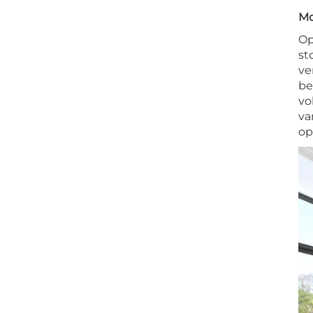
Mo
Op
st
ve
be
vo
va
op