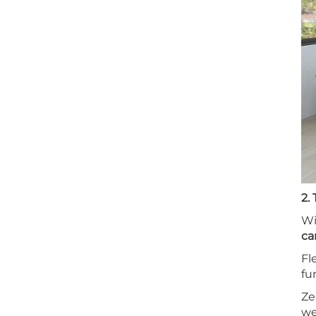
2.
Wi
ca
Fl
fu
Ze
we