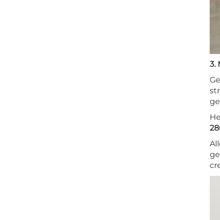
3.
Ge
st
ge
He
28
Al
ge
cr