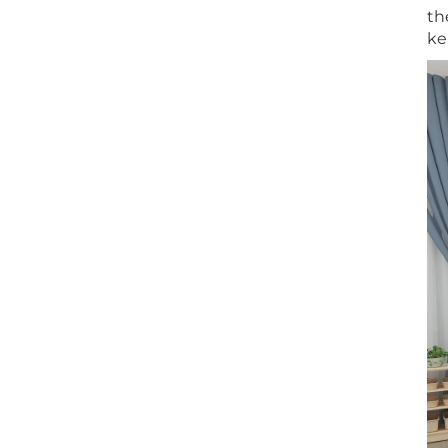
th
ke