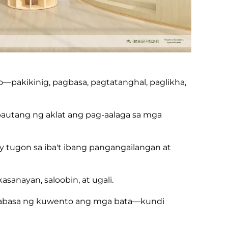
akikinig, pagbasa, pagtatanghal, paglikha,
autang ng aklat ang pag-aalaga sa mga
 tugon sa iba't ibang pangangailangan at
anayan, saloobin, at ugali.
nagbabasa ng kuwento ang mga bata—kundi