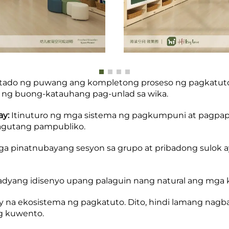
tado ng puwang ang kompletong proseso ng pagkatuto—p
 ng buong-katauhang pag-unlad sa wika.
ay:
Itinuturo ng mga sistema ng pagkumpuni at pagpap
agutang pampubliko.
a pinatnubayang sesyon sa grupo at pribadong sulok ay
adyang idisenyo upang palaguin nang natural ang mga kas
 buhay na ekosistema ng pagkatuto. Dito, hindi lamang 
ng kuwento.