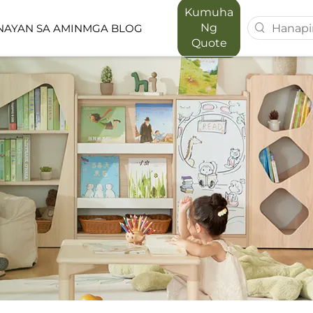
Kumuha
Ng
AYAN SA AMIN
MGA BLOG
Quote
T SERIES
MAPORA SERIES
ACE