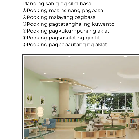
Plano ng sahig ng silid-basa
①Pook ng masinsinang pagbasa
②Pook ng malayang pagbasa
③Pook ng pagtatanghal ng kuwento
④Pook ng pagkukumpuni ng aklat
⑤Pook ng pagsusulat ng graffiti
⑥Pook ng pagpapautang ng aklat