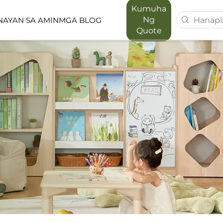
Kumuha
Ng
AYAN SA AMIN
MGA BLOG
Quote
T SERIES
MAPORA SERIES
ACE