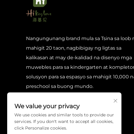
Nangungunang brand mula sa Tsina sa loob 
mahigit 20 taon, nagbibigay ng ligtas sa
kalikasan at may de-kalidad na disenyo mga
muwebles para sa kindergarten at komplet
solusyon para sa espasyo sa mahigit 10,000 n
preschool sa buong mundo.
We value your privacy
We use cookies and similar tools to provide our
services. If you don't want to accept all cookies,
click Personalize cookies.