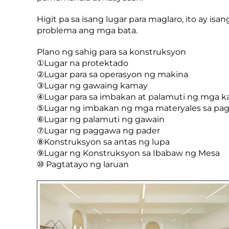
Higit pa sa isang lugar para maglaro, ito ay is
problema ang mga bata.
Plano ng sahig para sa konstruksyon
①Lugar na protektado
②Lugar para sa operasyon ng makina
③Lugar ng gawaing kamay
④Lugar para sa imbakan at palamuti ng mga 
⑤Lugar ng imbakan ng mga materyales sa pag
⑥Lugar ng palamuti ng gawain
⑦Lugar ng paggawa ng pader
⑧Konstruksyon sa antas ng lupa
⑨Lugar ng Konstruksyon sa Ibabaw ng Mesa
⑩ Pagtatayo ng laruan