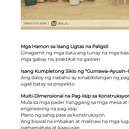
Mga Hamon sa Isang Ligtas na Paligid:
Ginagamit ng mga bata ang tunay na mga kasa
mga gabay na, praktikal na gawain.
Isang Kumpletong Siklo ng “Gumawa–Ayusin–I-
Ang daloy ng trabaho ay kinabibilangan ng pa
ugali batay sa proyekto.
Multi-Dimensional na Pag-iisip sa Konstruksyon
Mula sa mga pader hanggang sa mga mesa at buh
engineering na pag-iisip.
Plano ng sahig para sa konstruksyon
Ang biswal na imbakan at malinaw na mga lug
pamamahala at kaayusan.