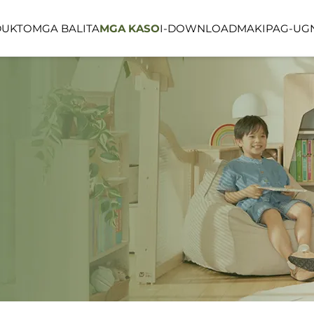
DUKTO
MGA BALITA
MGA KASO
I-DOWNLOAD
MAKIPAG-UGN
LINEA SERIES
LUMIN FORES
PUBLIKONG ESPASYO
OUTDOOR SP