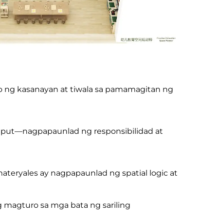
 ng kasanayan at tiwala sa pamamagitan ng
utput—nagpapaunlad ng responsibilidad at
teryales ay nagpapaunlad ng spatial logic at
magturo sa mga bata ng sariling