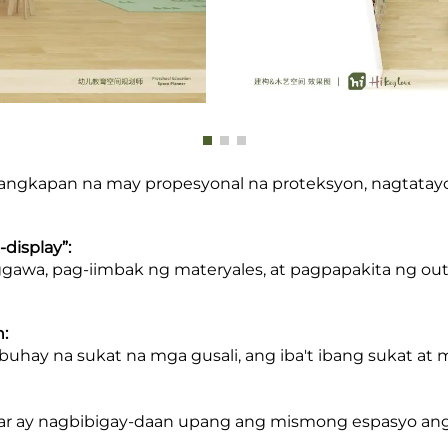
ngkapan na may propesyonal na proteksyon, nagtatayo
display”:
ggawa, pag-iimbak ng materyales, at pagpapakita ng o
:
ay na sukat na mga gusali, ang iba't ibang sukat at ma
ar ay nagbibigay-daan upang ang mismong espasyo ang 