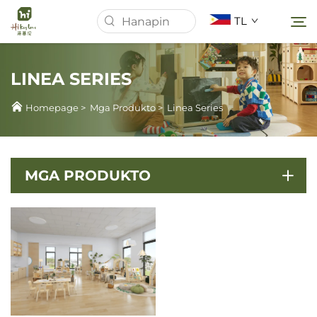
TL
LINEA SERIES
Homepage
Homepage
>
Mga Produkto
>
Linea Series
Tungkol Sa Amin
MGA PRODUKTO
Mga Produkto
Mga Balita
Mga kaso
I-download