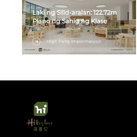
seguridad at ritmo. Pinagsamang
Pagkatuto, Malayang Paggawa ng
Laki ng Silid-aralan: 122.72m
Pagpili Sinusuportahan ng mga zone
Plano ng Sahig ng Klase
ang kognitib...
Balanseng Mga Zone ng Aktibidad:
Malinaw na paghihiwalay sa pagitan
Higit Pang Impormasyon
ng grupo, tahimik, at aktibong mga
lugar upang suportahan ang pokus at
kalayaan, na lumilikha ng balanseng
ritmo ng pakikilahok. Holistikong
Pag-unlad: Saklaw ng mga zone ang
lahat ng pangunahing aspeto ng
pag-unlad—kalusugan, wika,
panlipunan, agham...