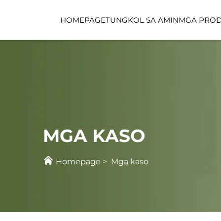
HOMEPAGE
TUNGKOL SA AMIN
MGA PRO
FUNCTION SPACE
CHILDCARE SPACE
MGA KASO
Homepage
>
Mga kaso