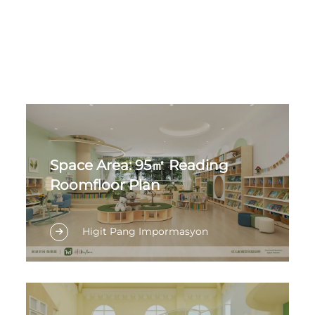
Space Area: 95㎡ Reading
Roomfloor Plan
Mula sa Pagbasa hanggang sa
Paggawa: Ang espasyo ay
Higit Pang Impormasyon
sumusuporta sa isang kumpletong
proseso ng pagkatuto—pakikinig,
pagbasa, pagganap, paglikha, at
pangangalaga sa mga aklat—na
nagpapaunlad ng buong-kasaysayan