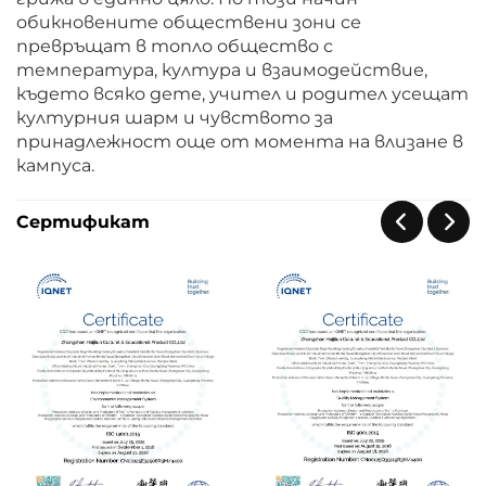
обикновените обществени зони се
превръщат в топло общество с
температура, култура и взаимодействие,
където всяко дете, учител и родител усещат
културния шарм и чувството за
принадлежност още от момента на влизане в
кампуса.
Сертификат