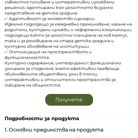
съвместно почиване и интерактивни изложбени
решения, адаптирани към цялостното визуално
представяне на детска градина.
✅ Адаптивност за множество сценарии
Идеално подходящо за ежедневно преминаване, чакане на
родители, културни изложби и неформални комуникации;
подходящо както за цялостно планиране на нов кампус,
така и за реновиране на стара детска градина и
културно обновяване на институции.
✅ Оптимизация на пространството и
функционалността
Културно съдържание, интегрирано с функционално
зониране за споделяне, което ефективно превръща
обикновените обществени зони в топли,
интерактивни и отличителни пространства за
събиране на общността.
Получете
оферта
Подробности за продукта
1. Основни предимства на продукта