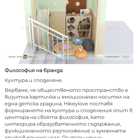
Философия на бранда
Култура и споделяне.
Вярваме, че общественото пространство е
визитна картичка и емоционален носител на
една детска градина. Hikeylove поставя
формирането на култура и споделения опит в
центъра на своята философия, като
интегрира образователното съдържание,
функционалното разположение и хуманната
грижа в единно цяло. По този начин