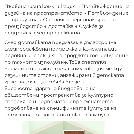
Първоначална комуникация → Потвърждение на
дизайна на пространството → Потвърждение
на продукта → Фабрично персонализирано
производство → Доставка → Служба за
поддръжка след продажбата.
След доставката предлагаме дългосрочна
следпродажбена поддръжка и консултации,
редовна инспекция на продуктите и обучение
по тяхното използване. Това спестява
времето и разходите за комуникация между
различните страни, ангажирани в детската
градина, осъществява бързо и
високостандартно внедряване на
обществени пространства за културно
споделяне и подпомага непрекъснатото
подобряване на специфичната култура на
детската градина и имиджа на кампуса.