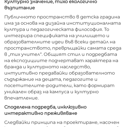
Културно значение, тихо екологично
възпитание
Публичното пространство в детска градина
има за основа на дизайна институционалната
култура и педагогическата философия. То
интегрира спецификата на училището и
образователните идеи във всеки детайл на
пространството, превръщайки самата среда
в „тих учител“. Общият стил и подредбата
на експозициите подчертават характера на
бранда и културното наследство,
интуитивно предавайки образователното
съдържание на децата, педагогите и
посетителите-родители, като формират
уникален образ на кампуса и културно
впечатление.
Споделена подредба, инклюзивно
интерактивно преживяване
Следвайки принципа на проектиране, насочен