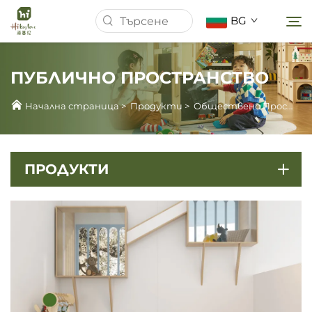
BG
ПУБЛИЧНО ПРОСТРАНСТВО
Начална страница
Начална страница
>
Продукти
>
Обществено Пространство
За Нас
ПРОДУКТИ
Продукти
Новини
Примери
Изтегляне