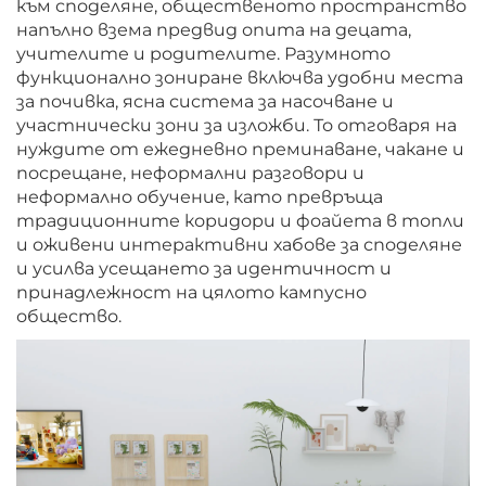
към споделяне, общественото пространство
напълно взема предвид опита на децата,
учителите и родителите. Разумното
функционално зониране включва удобни места
за почивка, ясна система за насочване и
участнически зони за изложби. То отговаря на
нуждите от ежедневно преминаване, чакане и
посрещане, неформални разговори и
неформално обучение, като превръща
традиционните коридори и фоайета в топли
и оживени интерактивни хабове за споделяне
и усилва усещането за идентичност и
принадлежност на цялото кампусно
общество.