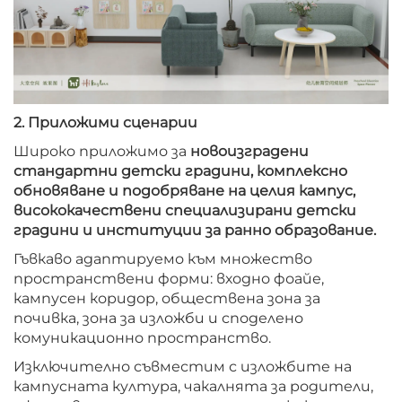
2. Приложими сценарии
Широко приложимо за
новоизградени
стандартни детски градини, комплексно
обновяване и подобряване на целия кампус,
висококачествени специализирани детски
градини и институции за ранно образование.
Гъвкаво адаптируемо към множество
пространствени форми: входно фоайе,
кампусен коридор, обществена зона за
почивка, зона за изложби и споделено
комуникационно пространство.
Изключително съвместим с изложбите на
кампусната култура, чакалнята за родители,