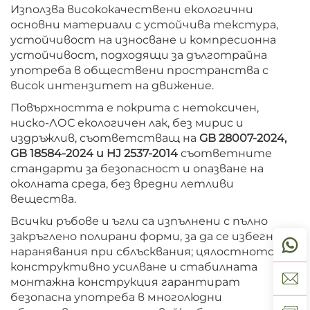
Използва висококачествени екологични
основни материали с устойчива текстура,
устойчивост на износване и компресионна
устойчивост, подходящи за дълготрайна
употреба в обществени пространства с
висок интензитет на движение.
Повърхността е покрита с нетоксичен,
ниско-ЛОС екологичен лак, без мирис и
издръжлив, съответстващ на
GB 28007-2024,
GB 18584-2024 и HJ 2537-2014
съответните
стандарти за безопасност и опазване на
околната среда, без вредни летливи
вещества.
Всички ръбове и ъгли са изпълнени с пълно
закръглено полирани форми, за да се избегнат
наранявания при сблъсквания; цялостното
конструктивно усилване и стабилната
монтажна конструкция гарантират
безопасна употреба в многолюдни