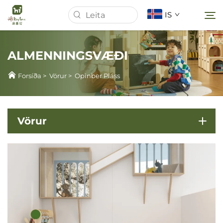
IS
ALMENNINGSVÆÐI
Forsíða
Forsíða
>
Vörur
>
Opinber Pláss
Um Okkur
Vörur
Vörur
Fréttir
Mál
Sækja