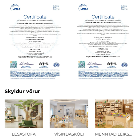
Skyldur vörur
LESASTOFA
VÍSINDASKÓLI
MENNTAÐ LEIKSVÆÐI