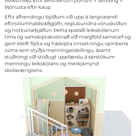
verksmiðju eftir sérsniðnum þörfum → Sending →
Þjónusta eftir kaup.
Eftir afhendingu bjóðum við upp á langvarandi
eftirsölumhaldsráðgjöfn, reglubundna vöruskoðun
og notkunarþjálfun. Þetta sparaði leikskólanum
tíma og samskiptakostnað við margföld samstarf og
gerir kleift fljóta og háskipta innsetningu opinberra
rúma sem styðja menningardeilingu, ásamt
stuðningi við stöðugt uppfærslu á sérstökum
menningu leikskólans og merkjamynd
skólavængisins.