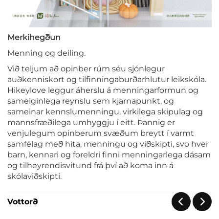
Merkihegðun
Menning og deiling.
Við teljum að opinber rúm séu sjónlegur
auðkenniskort og tilfinningaburðarhlutur leikskóla.
Hikeylove leggur áherslu á menningarformun og
sameiginlega reynslu sem kjarnapunkt, og
sameinar kennslumenningu, virkilega skipulag og
mannsfræðilega umhyggju í eitt. Þannig er
venjulegum opinberum svæðum breytt í varmt
samfélag með hita, menningu og viðskipti, svo hver
barn, kennari og foreldri finni menningarlega dásam
og tilheyrendisvitund frá því að koma inn á
skólaviðskipti.
Vottorð