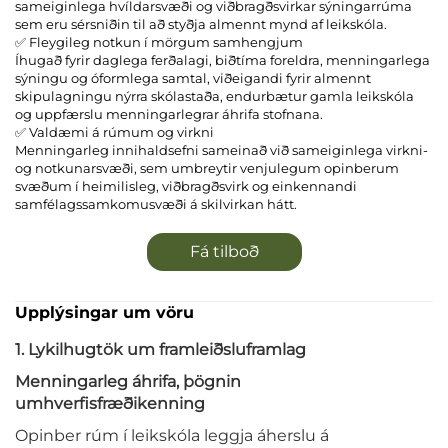
sameiginlega hvíldarsvæði og viðbragðsvirkar sýningarrúma
sem eru sérsniðin til að styðja almennt mynd af leikskóla.
✅ Fleygileg notkun í mörgum samhengjum
Íhugað fyrir daglega ferðalagi, biðtíma foreldra, menningarlega
sýningu og óformlega samtal, viðeigandi fyrir almennt
skipulagningu nýrra skólastaða, endurbætur gamla leikskóla
og uppfærslu menningarlegrar áhrifa stofnana.
✅ Valdæmi á rúmum og virkni
Menningarleg innihaldsefni sameinað við sameiginlega virkni-
og notkunarsvæði, sem umbreytir venjulegum opinberum
svæðum í heimilisleg, viðbragðsvirk og einkennandi
samfélagssamkomusvæði á skilvirkan hátt.
Fá tilboð
Upplýsingar um vöru
1. Lykilhugtök um framleiðsluframlag
Menningarleg áhrifa, þögnin
umhverfisfræðikenning
Opinber rúm í leikskóla leggja áherslu á