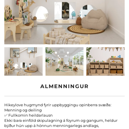
Hafa Samband Við Okkur
Vefsíður
ALMENNINGUR
Hikeylove hugmynd fyrir uppbyggingu opinberra svæða:
Menning og deiling
✅ Fullkomin heildarlausn
Ekki bara einföld skipulagning á foyrum og gangum, heldur
býður hún upp á hönnun menningarlegs andlags,