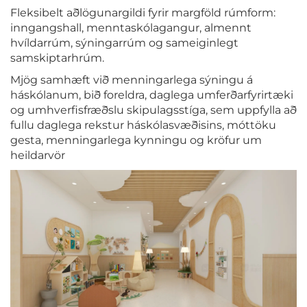
Fleksibelt aðlögunargildi fyrir margföld rúmform:
inngangshall, menntaskólagangur, almennt
hvíldarrúm, sýningarrúm og sameiginlegt
samskiptarhrúm.
Mjög samhæft við menningarlega sýningu á
háskólanum, bið foreldra, daglega umferðarfyrirtæki
og umhverfisfræðslu skipulagsstíga, sem uppfylla að
fullu daglega rekstur háskólasvæðisins, móttöku
gesta, menningarlega kynningu og kröfur um
heildarvör