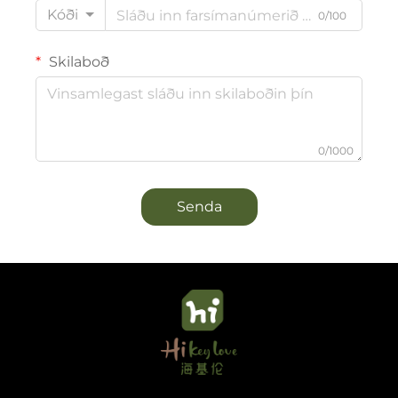
Kóði
0/100
Skilaboð
0/1000
Senda