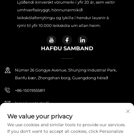
Ljóðandi kínverskt vörumerki í yfir 20 ár, sem veitir
umhverfisöryggt, hönnunarmikið
leikskólafornýtingu og lykilla í hendur lausnir á
rými til yfir 10.000 leikskóla um allan heim.
HAFÐU SAMBAND
Númer 26 Gongye Avenue, Shunjing Industrial Park,
Banfu bær, Zhongshan borg, Guangdong hérað
+86-15019555811
[email protected]
We value your privacy
We use cookies and similar tools to provide our services.
Höfundarréttur © 2026 Zhongshan Haijilun Cultural And
If you don't want to accept all cookies, click Personalize
Educational Product Co., Ltd. Allar réttindi áskilin.
Stefna um