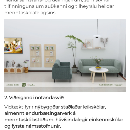
tilfinninguna um auðkenni og tilheyrslu heildar
menntaskólafélagsins.
2. Viðeigandi notandasvið
Vidtækt fyrir
nýbyggðar staðlaðar leikskólar,
almennt endurbætingarverk á
menntaskólastöðum, hávísindalegir einkenniskólar
og fyrsta námsstofnunir.