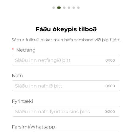
Fáðu ókeypis tilboð
Sáttur fulltrúi okkar mun hafa samband við þig fljótt.
Netfang
0/100
Nafn
0/100
Fyrirtæki
0/200
Farsími/Whatsapp