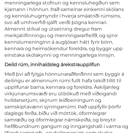
menningarlega stofnun og kennsluhegðun sem
kjarnann í hönnun. Það sameinar einkenni skólans
og kennsluhugmyndir í hverja smáatriði rúmsins,
svo að umhverfið sjálft verði þögna kennari.
Almennt stílval og útsetning dregur fram
merkjatilfinningu og menningararfleifð, og sýnir
kennslumeninginn á augljósan hátt fyrir börn,
kennara og heimsókendur foreldra, og byggir upp
einstaka skólakynni og menningarlega innsýn.
Deild rúm, innihaldsleg árekstraupplifun
Með því að fylgja hönnunaraðferðinni sem byggir á
deilingu er almennum rúmi fullt hafa tekið tillit til
upplifunar barna, kennara og foreldra. Áskiljanleg
virkjunarumsvæði eru útbökuð með viðeigandi
hvíldarsetjum, skýrum leiðbeiningum og
samskiptavænri sýningarrúmi. Það uppfyllir þörfir
daglegs ferða, bíðu við móttök, óformlegrar
samræðu og óformlegrar námskeiða, og breytir
hefðbundnum gangum og inngangshalli í varma og
lifandi samstarfs- og deilingarrúm, sem styrkir