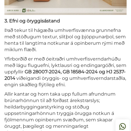
3. Efni og öryggisástand
Það tekur til hágæða umhverfisvænna grunnefna
með stöðugum textur, slitþol og þjöppunarþol, sem
henta til langtíma notkunar á opinberum rými með
miklum flæði.
Yfirborðið er með óeitraðri umhverfisverndarhúðu
með lágu fluguefni, lyktlausri og endingargóðri, sem
uppfyllir
GB 28007-2024, GB 18584-2024 og HJ 2537-
2014
viðeigandi öryggis- og umhverfisverndarstaðla,
engin skaðleg flýtileg efni.
Allir kantar og horn taka upp fullum afrundnum
brúnarhönnun til að forðast árekstrarslys;
heildarbyggingarstyrking og stöðug
uppsetningarhönnun tryggja örugga notkun á
fjölmennum opinberum svæðum, sem skapar
öruggt, þægilegt og menningarlegt