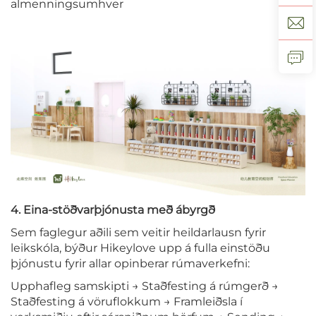
almenningsumhver
4. Eina-stöðvarþjónusta með ábyrgð
Sem faglegur aðili sem veitir heildarlausn fyrir
leikskóla, býður Hikeylove upp á fulla einstöðu
þjónustu fyrir allar opinberar rúmaverkefni:
Upphafleg samskipti → Staðfesting á rúmgerð →
Staðfesting á vöruflokkum → Framleiðsla í