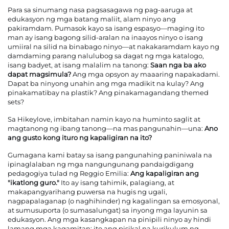
Para sa sinumang nasa pagsasagawa ng pag-aaruga at
edukasyon ng mga batang maliit, alam ninyo ang
pakiramdam. Pumasok kayo sa isang espasyo—maging ito
man ay isang bagong silid-aralan na inaayos ninyo o isang
umiiral na silid na binabago ninyo—at nakakaramdam kayo ng
damdaming parang nalulubog sa dagat ng mga katalogo,
isang badyet, at isang malalim na tanong:
Saan nga ba ako
dapat magsimula?
Ang mga opsyon ay maaaring napakadami.
Dapat ba ninyong unahin ang mga madikit na kulay? Ang
pinakamatibay na plastik? Ang pinakamagandang themed
sets?
Sa Hikeylove, imbitahan namin kayo na huminto saglit at
magtanong ng ibang tanong—na mas pangunahin—una:
Ano
ang gusto kong ituro ng kapaligiran na ito?
Gumagana kami batay sa isang pangunahing paniniwala na
ipinaglalaban ng mga nangungunang pandaigdigang
pedagogiya tulad ng Reggio Emilia:
Ang kapaligiran ang
"ikatlong guro."
Ito ay isang tahimik, palagiang, at
makapangyarihang puwersa na hugis ng ugali,
nagpapalaganap (o naghihinder) ng kagalingan sa emosyonal,
at sumusuporta (o sumasalungat) sa inyong mga layunin sa
edukasyon. Ang mga kasangkapan na pinipili ninyo ay hindi
lamang mga kagamitan; ito ang pisikal na kurikulum ng