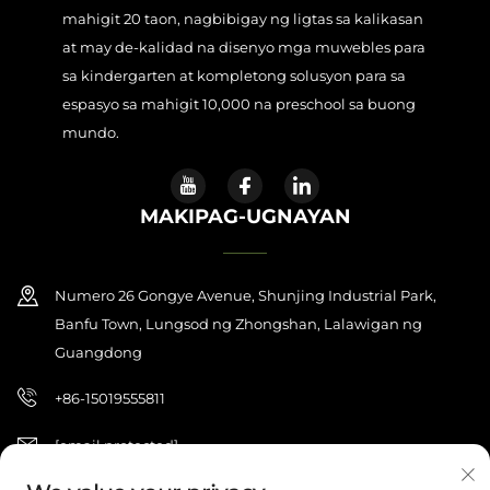
mahigit 20 taon, nagbibigay ng ligtas sa kalikasan
at may de-kalidad na disenyo mga muwebles para
sa kindergarten at kompletong solusyon para sa
espasyo sa mahigit 10,000 na preschool sa buong
mundo.
MAKIPAG-UGNAYAN
Numero 26 Gongye Avenue, Shunjing Industrial Park,
Banfu Town, Lungsod ng Zhongshan, Lalawigan ng
Guangdong
+86-15019555811
[email protected]