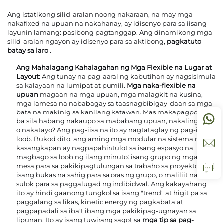
Ang istatikong silid-aralan noong nakaraan, na may mga
nakafixed na upuan na nakahanay, ay idisenyo para sa iisang
layunin lamang: pasibong pagtanggap. Ang dinamikong mga
silid-aralan ngayon ay idisenyo para sa aktibong,
pagkatuto
batay sa laro
.
Ang Mahalagang Kahalagahan ng Mga Flexible na Lugar at
Layout:
Ang tunay na pag-aaral ng kabutihan ay nagsisimula
sa kalayaan na lumipat at pumili.
Mga naka-flexible na
upuan
magaan na mga upuan, mga malagkit na kusina,
mga lamesa na nababagay sa taasnagbibigay-daan sa mga
bata na makinig sa kanilang katawan. Mas makapagpokus
ba sila habang nakaupo sa mababang upuan, nakalingkod,
o nakatayo? Ang pag-iisa na ito ay nagtataglay ng pag-iilaw-
loob. Bukod dito, ang aming mga modular na sistema ng
kasangkapan ay nagpapahintulot sa isang espasyo na
magbago sa loob ng ilang minuto: isang grupo ng mga
mesa para sa pakikipagtulungan sa trabaho sa proyekto,
isang bukas na sahig para sa oras ng grupo, o maliliit na
sulok para sa paggalugad ng indibidwal. Ang kakayahang
ito ay hindi gaanong tungkol sa isang "trend" at higit pa sa
paggalang sa likas, kinetic energy ng pagkabata at
pagpapadali sa iba't ibang mga pakikipag-ugnayan sa
lipunan. Ito ay isang tuwirang sagot sa
mga tip sa pag-