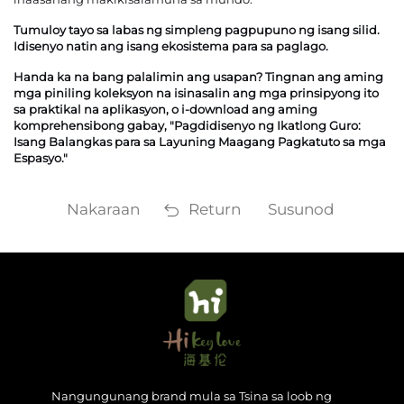
Tumuloy tayo sa labas ng simpleng pagpupuno ng isang silid.
Idisenyo natin ang isang ekosistema para sa paglago.
Handa ka na bang palalimin ang usapan? Tingnan ang aming
mga piniling koleksyon na isinasalin ang mga prinsipyong ito
sa praktikal na aplikasyon, o i-download ang aming
komprehensibong gabay, "Pagdidisenyo ng Ikatlong Guro:
Isang Balangkas para sa Layuning Maagang Pagkatuto sa mga
Espasyo."
Nakaraan
Return
Susunod
Nangungunang brand mula sa Tsina sa loob ng