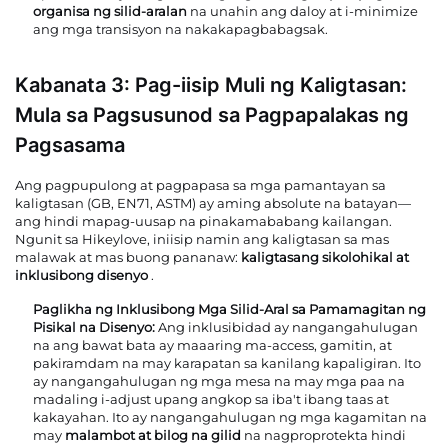
organisa ng silid-aralan
na unahin ang daloy at i-minimize
ang mga transisyon na nakakapagbabagsak.
Kabanata 3: Pag-iisip Muli ng Kaligtasan:
Mula sa Pagsusunod sa Pagpapalakas ng
Pagsasama
Ang pagpupulong at pagpapasa sa mga pamantayan sa
kaligtasan (GB, EN71, ASTM) ay aming absolute na batayan—
ang hindi mapag-uusap na pinakamababang kailangan.
Ngunit sa Hikeylove, iniisip namin ang kaligtasan sa mas
malawak at mas buong pananaw:
kaligtasang sikolohikal at
inklusibong disenyo
.
Paglikha ng Inklusibong Mga Silid-Aral sa Pamamagitan ng
Pisikal na Disenyo:
Ang inklusibidad ay nangangahulugan
na ang bawat bata ay maaaring ma-access, gamitin, at
pakiramdam na may karapatan sa kanilang kapaligiran. Ito
ay nangangahulugan ng mga mesa na may mga paa na
madaling i-adjust upang angkop sa iba't ibang taas at
kakayahan. Ito ay nangangahulugan ng mga kagamitan na
may
malambot at bilog na gilid
na nagproprotekta hindi