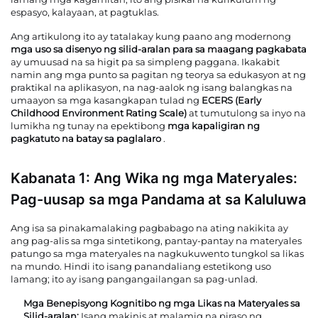
espasyo, kalayaan, at pagtuklas.
Ang artikulong ito ay tatalakay kung paano ang modernong
mga uso sa disenyo ng silid-aralan para sa maagang pagkabata
ay umuusad na sa higit pa sa simpleng paggana. Ikakabit
namin ang mga punto sa pagitan ng teorya sa edukasyon at ng
praktikal na aplikasyon, na nag-aalok ng isang balangkas na
umaayon sa mga kasangkapan tulad ng
ECERS (Early
Childhood Environment Rating Scale)
at tumutulong sa inyo na
lumikha ng tunay na epektibong
mga kapaligiran ng
pagkatuto na batay sa paglalaro
.
Kabanata 1: Ang Wika ng mga Materyales:
Pag-uusap sa mga Pandama at sa Kaluluwa
Ang isa sa pinakamalaking pagbabago na ating nakikita ay
ang pag-alis sa mga sintetikong, pantay-pantay na materyales
patungo sa mga materyales na nagkukuwento tungkol sa likas
na mundo. Hindi ito isang panandaliang estetikong uso
lamang; ito ay isang pangangailangan sa pag-unlad.
Mga Benepisyong Kognitibo ng mga Likas na Materyales sa
Silid-aralan:
Isang makinis at malamig na piraso ng