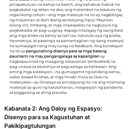
pinapakuluan na kahoy na beech, ang kahabuk-habuk na
pagkakalat ng rattan na abo, ang malambot na tekstura ng
organikong cotton—ang mga materyal na ito ay nagbibigay
ng mayaman at iba't ibang sensoryong input. Mayroon
silang init, timbang, at mga imperpekto na nagtuturo ng
pagkakaiba-at-pag-uugnay. Kapag inilalagay ng isang bata
ang mga bloke na kahoy sa isa't isa, natututo siya ng pisika,
heometriya, at pasensya sa pamamagitan ng isang materyal
na sumasagot nang may tunay na feedback. Ang koneksyon
na ito sa
pangunahing disenyo para sa mga batang
paunlarin na may pangangalaga sa kapaligiran
ay
nagpapaunlad ng maagang, katawanan (embodied) na
pag-unawa sa ekolohiya at pag-aalaga sa kalikasan. Ang
aming mga koleksyon—na gumagamit ng solidong kahoy,
water-based finishes, at mga hinabi mula sa likas na
materyales—ay itinatayo sa prinsipyong ito: na ang mismong
materyal ay guro ng katotohanan, integrasyon ng pandama,
at paggalang sa ating planeta.
Kabanata 2: Ang Daloy ng Espasyo:
Disenyo para sa Kagustuhan at
Pakikipagtulungan