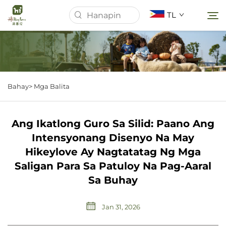
TL
Homepage
Bahay>
Mga Balita
Tungkol Sa Amin
Ang Ikatlong Guro Sa Silid: Paano Ang
Mga Produkto
Intensyonang Disenyo Na May
Hikeylove Ay Nagtatatag Ng Mga
Mga Balita
Saligan Para Sa Patuloy Na Pag-Aaral
Sa Buhay
Mga kaso
Jan 31, 2026
I-download