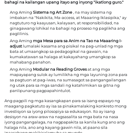
bahagi na kailangan upang itayo ang inyong "ikatlong guro."
Ang Aming
Sistema ng Art Zone
, na may sistema ng
imbakan na "Nakikita, Ma-access, at Maaaring Iklasipika," ay
nagtuturo ng kaayusan, kalayaan, at responsibilidad, na
ginagawang lohikal na bahagi ng proseso ng paglikha ang
paglilinis.
Ang Aming
mga Mesa para sa Anim na Tao na Maaaring I-
adjust
lumalaki kasama ang pisikal na pag-unlad ng mga
bata at umaangkop sa pedagogikal na gawain, na
kumakatawan sa halaga at kakayahang umangkop sa
mahabang panahon.
Ang Aming
Modular na Reading Groves
at ang mga
mapayapang sulok ay lumilikha ng mga layuning zona para
sa pagtuon at pag-iwas, na sumasagot sa pangangailangan
ng utak para sa mga sandali ng katahimikan sa gitna ng
panlipunang pagpapahintulot.
Ang pagpili ng mga kasangkapan para sa isang espasyo ng
maagang pagkatuto ay isa sa pinakamalaking konkreto mong
investisyon sa iyong pilosopiya sa edukasyon. Ito ay isang
desisyon na araw-araw na nagsasalita sa mga bata na nasa
iyong pangangalaga, na nagpapakita sa kanila kung ano ang
halaga nila, ano ang kayang gawin nila, at paano sila
inaasahang makikisalamuha sa mundo.