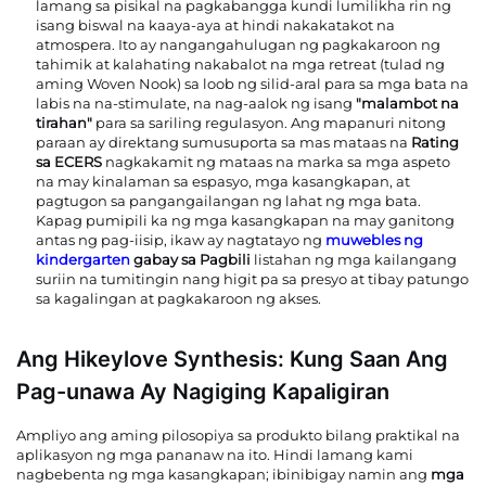
lamang sa pisikal na pagkabangga kundi lumilikha rin ng
isang biswal na kaaya-aya at hindi nakakatakot na
atmospera. Ito ay nangangahulugan ng pagkakaroon ng
tahimik at kalahating nakabalot na mga retreat (tulad ng
aming Woven Nook) sa loob ng silid-aral para sa mga bata na
labis na na-stimulate, na nag-aalok ng isang
"malambot na
tirahan"
para sa sariling regulasyon. Ang mapanuri nitong
paraan ay direktang sumusuporta sa mas mataas na
Rating
sa ECERS
nagkakamit ng mataas na marka sa mga aspeto
na may kinalaman sa espasyo, mga kasangkapan, at
pagtugon sa pangangailangan ng lahat ng mga bata.
Kapag pumipili ka ng mga kasangkapan na may ganitong
antas ng pag-iisip, ikaw ay nagtatayo ng
muwebles ng
kindergarten
gabay sa Pagbili
listahan ng mga kailangang
suriin na tumitingin nang higit pa sa presyo at tibay patungo
sa kagalingan at pagkakaroon ng akses.
Ang Hikeylove Synthesis: Kung Saan Ang
Pag-unawa Ay Nagiging Kapaligiran
Ampliyo ang aming pilosopiya sa produkto bilang praktikal na
aplikasyon ng mga pananaw na ito. Hindi lamang kami
nagbebenta ng mga kasangkapan; ibinibigay namin ang
mga