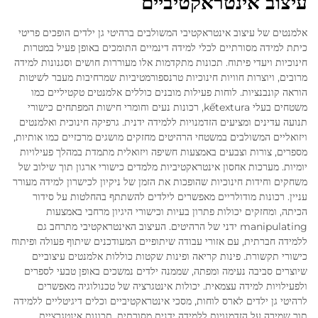
עיצוב אינטראקטיביים
אלמנטים של עיצוב אינטראקטיבי המשולבים ברהיטי גן ילדים הופכים פריטי
כיתת למידה מסורתיים לכלי למידה דינמיים התומכים באופן פעיל במטרות
חינוכיות ויעדי פיתוח. תכונות מתקדמות אלו מעוררות חושים וסגנונות למידה
מרובים, ויוצרות חוויות חינוכיות טרנספורמטיביות שמרחיבות מעבר לשיטות
הוראה קונבנציות. לוחות פעילות מובנים כוללים אלמנטים טקטיליים כמו
משטחים בעלי kếtextura, רכונות נעים וחומרי חישות המפתחים כישורי
תנועה עדינים ומציעים הזדמנויות ללמידה ידנית. גרפיקה חינוכית ואלמנטים
ויזואליים המשולבים במשטחי הרהיטים מחזקים מושגים מרכזיים כמו אותיות,
מספרים, צורות וצבעים באמצעות חשיפה ויזואלית מתמדת במהלך פעילויות
יומיות. מערכות אחסון אינטראקטיביות מלמדים כישורי ארגון תוך שילוב של
משחקים וחידות חינוכיות שהופכות את הזמן של ניקיון לכישרון למידה מעורר
עניין. רכונות מודולריים מאפשרים לילדים להשתתף בהחלטות על סידור
הכיתה, ומחזקים יכולות פתרון בעיות וכישורי היגיון מרחבי באמצעות
manipulating ידני של הרהיטים. העיצוב האינטראקטיבי מתרחב גם
ללמידה חברתית, עם אזורי עבודה שיתופיים המעודכנים שיתוף פעולה ופיתוח
כישורי תקשורת. פינות קריאה ופינות שקטות כוללות אלמנטים עיצוביים
שיוצרים סביבה נעימה ומפתה, שממנה ילדים נמשכים באופן טבעי לספרים
ולפעילויות למידה עצמאית. יכולות אינטגרציה של טכנולוגיה מאפשרים
לרהיטי גן ילדים לארס לוחות, מסכי אינטראקטיביים וכלים דיגיטליים ללמידה
תוך שמירה על הזדמנויות ללמידה ידנית מסורתית. תכונות אינטגרציית