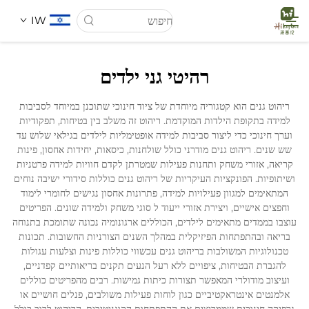
IW
רהיטי גני ילדים
דף הבית
ריהוט גנים הוא קטגוריה מיוחדת של ציוד חינוכי שתוכנן במיוחד לסביבות
למידה בתקופת הילדות המוקדמת. ריהוט זה משלב בין בטיחות, תפקודיות
עַל אָמַת
וערך חינוכי כדי ליצור סביבות למידה אופטימליות לילדים בגילאי שלוש עד
שש שנים. ריהוט גנים מודרני כולל שולחנות, כיסאות, יחידות אחסון, פינות
קריאה, אזורי משחק ותחנות פעילות שמטרתן לקדם חוויות למידה פרטניות
מוצרים
ושיתופיות. הפונקציות העיקריות של ריהוט גנים כוללות סידורי ישיבה נוחים
המתאימים למגוון פעילויות למידה, פתרונות אחסון נגישים לחומרי לימוד
וחפצים אישיים, ויצירת אזורי ייעוד ל סוגי משחק ולמידה שונים. הפריטים
חֲדָשִים
עוצבו בממדים מתאימים לילדים, הכוללים ארגונומיה נכונה שתומכת בתנוחה
בריאה ובהתפתחות הפיזיקלית במהלך השנים הצורניות החשובות. תכונות
טכנולוגיות המשולבות בריהוט גנים עכשווי כוללות פינות וצלעות עגולות
מקרים
להגברת הבטיחות, ציפויים ללא רעל הנעים תקנים בריאותיים קפדניים,
ועיצוב מודולרי המאפשר תצורות כיתות גמישות. רבים מהפריטים כוללים
אלמנטים אינטראקטיביים כגון לוחות פעילות משולבים, פנלים חושיים או
הורדה