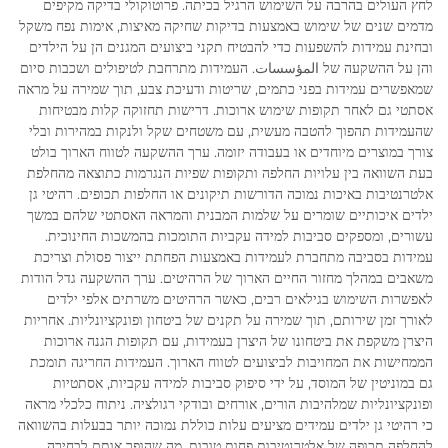
לחץ העולים בהרבה על השימוש הרגיל בכיתה. פרוטוקולי בדיקה מקיפים
מדמים שנים של שימוש באמצעות בדיקות שחיקה מאיצות, אימות נפח משקל
ובחינת עמידות להשפעות כדי להבטיח תקני ביצועים המגנים הן על הילדים
והן על ההשקעה של المؤسسات. העמידות מתרחבת לטיפולים ושכבות סיום
שמאפשרים עמידות בפני כתמים, שריטות ודעיכת צבע, תוך שמירה על מראה
אסתטי גם לאחר תקופות שימוש ארוכות. דרישות תחזוקה קלות מבטיחות
שהעמידות תהפוך להטבה מעשית, עם משטחים שקל ולנקות במהירות ובלי
צורך במוצרים מיוחדים או בעבודה יזומה. ערך ההשקעה לטווח הארוך בולט
בעת השוואה בין עלויות החלפה ותקופות שפיות הנגרמות כתוצאה מהחלפת
אלטרנטיבות באיכות נמוכה הדורשות תיקונים או החלפות תכופים. רהיטי גן
ילדים איכותיים שומרים על שלמות המבנית והמראה האסתטי שלהם במשך
עשורים, ומספקים סביבות למידה עקביות התומכות בהמשכות החינוכית.
עמידות בסביבה מתחברת לעמידות באמצעות הפחתת ייצור פסולת וצריכת
משאבים במהלך מחזור החיים הארוך של הרהיטים. ערך ההשקעה גדל הודות
לאפשרות השימוש בגילאים רבים, כאשר הרהיטים משרתים אלפי ילדים
לאורך זמן שירותם, תוך שמירה על תקנים של ביטחון ופונקציונליות. אחריות
היצרן משקפת את ביטחונו של היצרן בעמידות, עם תקופות הגנה ארוכות
הממחישות את המחויבות לביצועים לטווח הארוך. העמידות החריגה תומכת
גם במוניטין של המוסד, על ידי סיפוק סביבות למידה עקביות, אסתטיות
ופונקציונליות שמלהיבות הורים, אורחים ובודקי רגולציה. ניתוח כלכלי מראה
כי רהיטי גן ילדים עמידים מציעים עלות כוללת נמוכה יותר בבעלות בהשוואה
להחלפה תכופה של אלטרנטיבות פחות טובות, מה שהופך אותם לבחירה