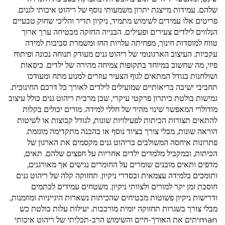
שלהם. עמידות מייצגת יתרון משמעותי נוסף של ריהוט איכותי לגנים.
פריטים אלו עמידים לשימוש מתמיד, ניקיון תדיר והליכי שחוק טבעיים
הנלווים לילדים צעירים ופעילים. הבנייה החזקה מבטיחה ערך ארוך
טווח למוסדות חינוך, מפחיתה עלויות החז ומשמרת סביבות למידה
עקביות. העיצוב הארגונומי של ריהוט גנים מעודק תנוחה נכונה ופיתוח
פיזי, מה שחשוב במיוחד בתקופות צמיחה מהירה של ילדים. כיסאות
ושולחנות בגודל המתאים לגוף הצעיר עוזרים למנוע מתח ומעודכו
תחביבי ישיבה בריאותיים שמועילים לילדים לאורך כל דרכם החינוכית.
גמישות בולטת כיתרון פרקטי עיקרי, שכן מרבית ריהוט גנים כולל עיצוב
מודולרי המאפשר שינוי מהיר של חללי למידה. מורים יכולים בקלות
להתאים תצורות הכיתות לפעילויות שונות, לגודל קבוצות או לשיטות
הוראה שונות, מבלי צורך בציוד נוסף או בהכנה מתקדימה מוגזמת.
פתרונות איחסה המשולבים בריהוט גנים מקסמים את הארגון של
הכיתות, ובמקביל מלמדים ילדים אחריות על חפצים שלהם. תאים,
מדפים ותאים מובנים שומרים על החומרים נגישים אך מאורגנים,
ותומכים בלמידה עצמאית ובסדרי ניקיון. תחזוקה קלה של ריהוט גנים
חוסכת זמן יקר למורים ולצוותי ניקיון. משטחים עמידים לכתמים
ודרישות ניקיון פשוטות מבטיחים שהכיתות נשארות היגייניות ומוזמנות,
מבלי צורך בשגרות תחזוקה יומית מורכבות. יעילות עלות בולטת כש
manיתים את האורך-חיים והשימוש הרב-תכליתי של ריהוט איכותי