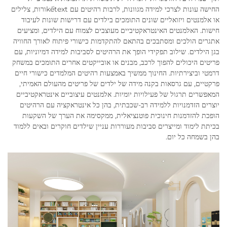
החישה עונות לצרכי למידה מגוונות, לרבות רהיטים עם kếtextורות, צלילים
או אלמנטים ויזואליים שונים התומכים בילדים עם דרישות שונות לעיבוד
חישות. האלמנטים האינטראקטיביים מעוצבים לצמוח עם הילדים, ומציעים
אתגרים הולכים ומסתבכים בהתאם להתקדמות כישורי פיתוח לאורך החוויה
בגן הילדים. שילוב תפקידי הופך את הרהיטים לסביבות למידה דמיוניות, עם
פריטים היכולים להפוך לרכב, מבנים או אובייקטים אחרים התומכים במשחק
דרמטי וביצירתיות. החינוך ממשיך באמצעות רהיטים המלמדים כישורי חיים
פרקטיים, עם גרסאות בקנה מידה של ילדים של פריטים מהעולם האמיתי,
המאפשרים תרגול של פעילויות יומיות. אלמנטים עיצוביים אינטראקטיביים
יוצרים הזדמנויות ללמידה רב-שכבתית, בהן כל אינטראקציה עם הרהיטים
הופכת להזדמנות חינוכית פוטנציאלית, ממקסימה את הערך של השקעות
בכיתת לימוד ומייצרים סביבות מעוררות עניין שילדים חוקרים ובאים ללמוד
בהן בשמחה כל יום.