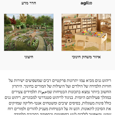
סנagli
חדר מדע
איזור משחק חינוכי
חיצוני
ריהוט גנים מביא עמו יתרונות פרקטיים רבים שמשפיעים ישירות על
חוויות הלמידה של הילדים ועל היעילות של המורים בחינוך. היתרון
החשוב ביותר נמצא בתכונות הבטיחות שמحمות תלמידים צעירים
במהלך פעילותם היומית. בניגוד לריהוט סטנדרטי למבוגרים, ריהוט גנים
כולל פינות מעוגלות, בסיסים יציבים ומשטחים אנטי-חליקה שמזיקים
את הסיכון לתאונות. דגש זה על הבטיחות מעניק להורים ולמורים רוח
שקט, ומאפשר לילדים לנוע בחופשיות ובתפוקה בסביבת הלמידה