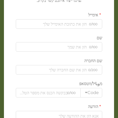
נציגנו ייצור איתכם קשר בקרוב.
אימייל
0/100
שם
0/100
שם החברה
0/200
מوباיל/ווטסאפ
Code
0/100
הודעה