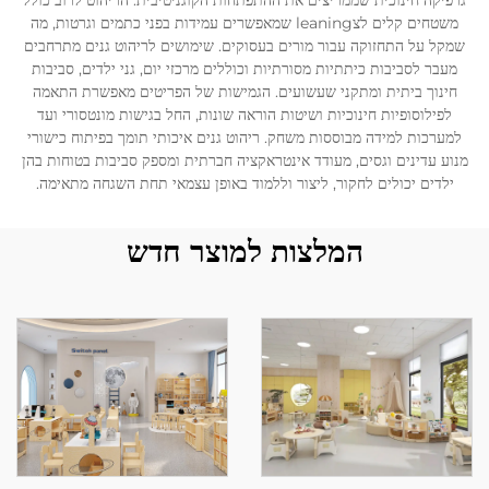
גרפיקה חינוכית שממריצים את ההתפתחות הקוגניטיבית. הריהוט לרוב כולל
משטחים קלים לצleaning שמאפשרים עמידות בפני כתמים וגרטות, מה
שמקל על התחזוקה עבור מורים בעסוקים. שימושים לריהוט גנים מתרחבים
לְהִתְחַבֵּר אֵלֵינוּ
מעבר לסביבות כיתתיות מסורתיות וכוללים מרכזי יום, גני ילדים, סביבות
חינוך ביתית ומתקני שעשועים. הגמישות של הפריטים מאפשרת התאמה
לפילוסופיות חינוכיות ושיטות הוראה שונות, החל בגישות מונטסורי ועד
בְּלוֹגִים
למערכות למידה מבוססות משחק. ריהוט גנים איכותי תומך בפיתוח כישורי
מנוע עדינים וגסים, מעודד אינטראקציה חברתית ומספק סביבות בטוחות בהן
ילדים יכולים לחקור, ליצור וללמוד באופן עצמאי תחת השגחה מתאימה.
המלצות למוצר חדש