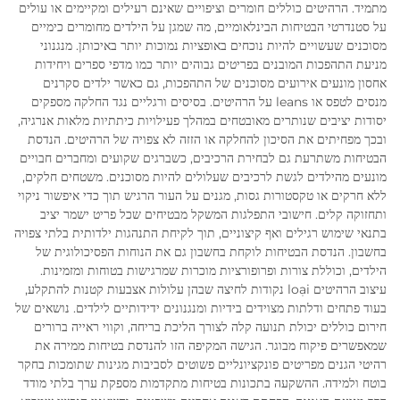
מתמיד. הרהיטים כוללים חומרים וציפויים שאינם רעילים ומקיימים או עולים
על סטנדרטי הבטיחות הבינלאומיים, מה שמגן על הילדים מחומרים כימיים
מסוכנים שעשויים להיות נוכחים באופציות נמוכות יותר באיכותן. מנגנוני
מניעת התהפכות המובנים בפריטים גבוהים יותר כמו מדפי ספרים ויחידות
אחסון מונעים אירועים מסוכנים של התהפכות, גם כאשר ילדים סקרנים
מנסים לטפס או leans על הרהיטים. בסיסים ורגליים נגד החלקה מספקים
יסודות יציבים שנותרים מאובטחים במהלך פעילויות כיתתיות מלאות אנרגיה,
ובכך מפחיתים את הסיכון להחלקה או הזזה לא צפויה של הרהיטים. הנדסת
הבטיחות משתרעת גם לבחירת הרכיבים, כשברגים שקועים ומחברים חבויים
מונעים מהילדים לגשת לרכיבים שעלולים להיות מסוכנים. משטחים חלקים,
ללא חרקים או טקסטורות גסות, מגנים על העור הרגיש תוך כדי איפשור ניקוי
ותחזוקה קלים. חישובי התפלגות המשקל מבטיחים שכל פריט ישמר יציב
בתנאי שימוש רגילים ואף קיצוניים, תוך לקיחת התנהגות ילדותית בלתי צפויה
בחשבון. הנדסת הבטיחות לוקחת בחשבון גם את הנוחות הפסיכולוגית של
הילדים, וכוללת צורות ופרופורציות מוכרות שמרגישות בטוחות ומזמינות.
עיצוב הרהיטים loại נקודות לחיצה שבהן עלולות אצבעות קטנות להתקלע,
בעוד פתחים ודלתות מצוידים בידיות ומנגנונים ידידותיים לילדים. נושאים של
חירום כוללים יכולת תנועה קלה לצורך הליכת בריחה, וקווי ראייה ברורים
שמאפשרים פיקוח מבוגר. הגישה המקיפה הזו להנדסת בטיחות ממירה את
רהיטי הגנים מפריטים פונקציונליים פשוטים לסביבות מגינות שתומכות בחקר
בוטח ולמידה. ההשקעה בתכונות בטיחות מתקדמות מספקת ערך בלתי מודד