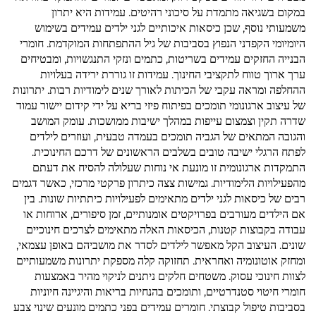
במקום בשגיאה מתמדת על סיכוני רהיטים. עמידות היא יתרון
משמעותי נוסף, שכן כיסאות איכותיים לגני ילדים עמידים בשימוש
היומיומי הקפדני הנפוץ בסביבות של גיל ההתפתחות המוקדמת. חומרי
הבנייה החזקים עמידים בשריטות, כתמים ונזקי התנגשויות, ומבטיחים
ערך ארוך טווח לתקציבי החינוך. עמידות זו גוררת ירידה בעלויות
ההחלפה ומראה עקבי של הכיתות לאורך שנים לימודיות רבות. יתרונות
של עיצוב ארגונומי תומכים בפיתוח פיזי בריא על ידי קידום יישור עמוד
שדרה תקין וצמצום עייפות במהלך ישיבות ממושכות. עומק המושב
והגובה המתאים של הגביה תומכים בעמדה טבעית, ועוזרים לילדים
לפתח הרגלי ישיבה טובים בשלבים הראשונים של דרכם החינוכית.
התמקדות ארגונומית זו מונעת אי נוחות שעלולה להסיח את דעתם
מהפעילויות הלימודיות. גמישות צצה כיתרון פרקטי מרכזי, כאשר דגמים
רבים של כיסאות לגני ילדים מתאימים לפעילויות כיתתיות שונות. בין
אם הילדים מעורבים בפרויקטים אומנותיים, זמן סיפורים, ארוחות או
עבודה בקבוצות קטנות, הכיסאות האלה מתאימים לצרכים חינוכיים
שונים. העיצוב הקל מאפשר לילדים לסדר את מושביהם באופן עצמאי,
ומחזק אוטונומיה ואחראית. תחזוקה קלה מספקת יתרונות משמעותיים
לצוות חינוכי עסוק. משטחים חלקים ניתנים לניקוי מהיר באמצעות
חומרי חיטוי סטנדרטיים, ותומכים בהנחיות בריאות והיגיינה חיוניות
בסביבות טיפול קבוצתי. חומרים עמידים בפני כתמים מונעים שינוי צבע