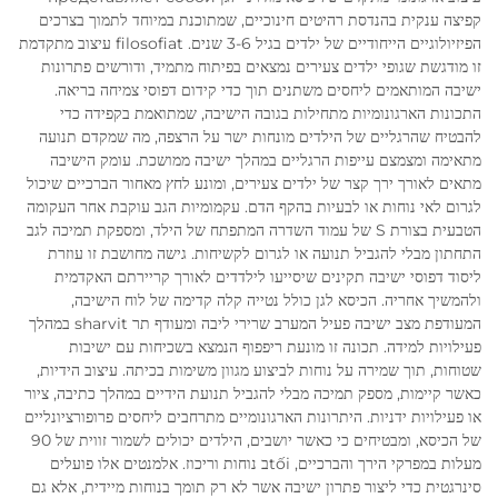
קפיצה ענקית בהנדסת רהיטים חינוכיים, שמתוכנת במיוחד לתמוך בצרכים
הפיזיולוגיים הייחודיים של ילדים בגיל 3-6 שנים. filosofiat עיצוב מתקדמת
זו מודגשת שגופי ילדים צעירים נמצאים בפיתוח מתמיד, ודורשים פתרונות
ישיבה המותאמים ליחסים משתנים תוך כדי קידום דפוסי צמיחה בריאה.
התכונות הארגונומיות מתחילות בגובה הישיבה, שמתואמת בקפידה כדי
להבטיח שהרגליים של הילדים מונחות ישר על הרצפה, מה שמקדם תנועה
מתאימה ומצמצם עייפות הרגליים במהלך ישיבה ממושכת. עומק הישיבה
מתאים לאורך ירך קצר של ילדים צעירים, ומונע לחץ מאחור הברכיים שיכול
לגרום לאי נוחות או לבעיות בהקף הדם. עקמומיות הגב עוקבת אחר העקומה
הטבעית בצורת S של עמוד השדרה המתפתח של הילד, ומספקת תמיכה לגב
התחתון מבלי להגביל תנועה או לגרום לקשיחות. גישה מחושבת זו עוזרת
ליסוד דפוסי ישיבה תקינים שיסייעו לילדדים לאורך קריירתם האקדמית
ולהמשיך אחריה. הכיסא לגן כולל נטייה קלה קדימה של לוח הישיבה,
המעודפת מצב ישיבה פעיל המערב שרירי ליבה ומעודף תר sharvit במהלך
פעילויות למידה. תכונה זו מונעת ריפפוף הנמצא בשכיחות עם ישיבות
שטוחות, תוך שמירה על נוחות לביצוע מגוון משימות בכיתה. עיצוב הידיות,
כאשר קיימות, מספק תמיכה מבלי להגביל תנועת הידיים במהלך כתיבה, ציור
או פעילויות ידניות. היתרונות הארגונומיים מתרחבים ליחסים פרופורציונליים
של הכיסא, ומבטיחים כי כאשר יושבים, הילדים יכולים לשמור זווית של 90
מעלות במפרקי הירך והברכיים, tốiב נוחות וריכוז. אלמנטים אלו פועלים
סינרגטית כדי ליצור פתרון ישיבה אשר לא רק תומך בנוחות מיידית, אלא גם