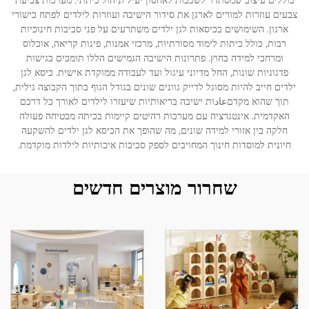
כוללים עיצוב שמסתדר לשכבות לאחסון יעיל וניהול כיתתי. מערכות צביעת
צבעים עוזרות למורים לארגן את סידור הישיבה ועוזרות לילדים לפתח כישורי
ארגון. השימושים בכיסאות לגן ילדים משתרעים על פני סביבות חינוכיות
לְהִתְחַבֵּר אֵלֵינוּ
רבות, כולל כיתות לימוד מסורתיות, מרכזי אמנות, פינות קריאה, אוכלוס
ומרחבי למידה בחוץ. פתרונות הישיבה הגמישים הללו תומכים בגישות
פדגוגיות שונות, החל מדיוני עיגול ועד לעבודה ממוקדת אישית. כיסא לגן
בְּלוֹגִים
ילדים חייב להיות מסוגל לדייק גוונים שונים בגודל הגוף בתוך הקבוצה גילית,
תוך שהוא מקדםعادות ישיבה בריאותיות שיעזרו לילדים לאורך כל דרכם
האקדמית. אינטגרציה עם מערכות רהיטים קיימות בכיתה מבטיחה פעולה
חלקה בין אזורי למידה שונים, מה שהופך את הכיסא לגן ילדים להשקעה
חיונית למוסדות חינוך המחויבים לספק סביבות איכותיות לילדות מוקדמת.
שחרור מוצרים חדשים