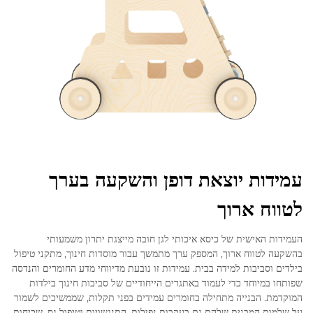
עמידות יוצאת דופן והשקעה בערך
לטווח ארוך
העמידות האישית של כיסא איכותי לגן חובה מייצגת יתרון משמעותי
בהשקעה לטווח ארוך, המספק ערך מתמשך עבור מוסדות חינוך, מתקני טיפול
בילדים וסביבות למידה בבית. עמידות זו נובעת מדיווחי מדע החומרים והנדסה
שפותחו במיוחד כדי לעמוד באתגרים הייחודיים של סביבות חינוך בילדות
המוקדמת. הבנייה מתחילה בחומרים עמידים בפני תקלות, שממשיכים לשמור
על שלמות המבנית שלהם גם בעקבות נפילות, התנגשויות וטיפול גס, שכיחות