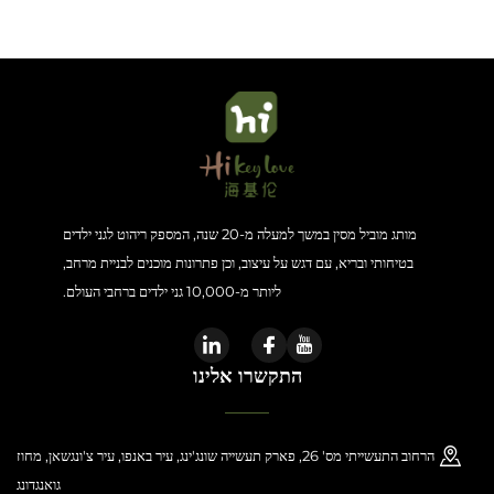
מותג מוביל מסין במשך למעלה מ-20 שנה, המספק ריהוט לגני ילדים
בטיחותי ובריא, עם דגש על עיצוב, וכן פתרונות מוכנים לבניית מרחב,
ליותר מ-10,000 גני ילדים ברחבי העולם.
התקשרו אלינו
הרחוב התעשייתי מס' 26, פארק תעשייה שונג'ינג, עיר באנפו, עיר צ'ונגשאן, מחוז
גואנגדונג