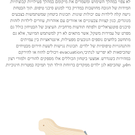
לא צפוי במהלך השימוש ומשמרים את מיקומם במהלך פעילויות קבוצתיות.
המידות של הגובה מחושבות במדויק כדי למנוע סיכני טיפוס, תוך הבטחת
גישה קלה לילדות עם יכולות שונות. תכונות ביטחון שמשתמשות בצבעים
מנוגדים, כגון קצוות צבעוניים או אזורים עם אזהרות, עוזרים לילדות לזהות
סיכנים פוטנציאליים ולפתח תודעות מרחבית. העיצוב של הבטיחון כולל גם
מפרט של עמידות משקל, אשר מתאים לא רק למשתמש המיועד, אלא גם
מתחשב בלחצים נוספים הנובעים מפעילות, אינטראציות בין עמיתים
והתנהגויות טיפוסיות של ילדים. תכונות נגישות לשעת חירום מבטיחים
שהכיסאות לא יפריעו לנתיבי,evacuation ויכולים להזוז או להירקם
במהירות כשנדרש. אמצעי ביטחון הכוללים אלו מספקים להורים ולמורי רצון
yên, שהכיסא לגן ילדים ממקדים ברווחת הילד תוך תמיכה במטרות חינוכיות.