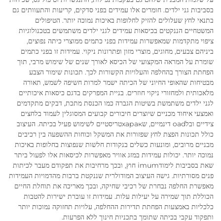
בסביבות גני ילדים. חומרים אלו עמידים בפני סדקים, קריעות והתעוותים גם
בתנאי לחץ שעלולים להזיק לחלופות באיכות נמוכה יותר. הטיפולים
המשטחיים הננקטים בכיסאות עמידים לגני ילדים משתמשים בטכנולוגיות
ציפוי מתקדמות שמאפשרות עמידות בפני כתמים ממוצרי כיתה נפוצים,
ביניהם צבעים, מחוגים, מוצרי מזון ופתרונות ניקוי. עמידות זו בפני כתמים
שומרת על המראה המקצועי של הכיסא לאורך שנים של שימוש מרבי, תוך
הפחתת הצורך בהחלפה והעלויות הקשורות לכך. תכונות שימור הצבע
מבטיחות שהאופי החיוני של הכיתה ישמר למרות חשיפה לשמש, תאורה
מלאכותית ולמחזורי ניקוי חוזרים. בניית המפרקים בדגם כיסאות איכותיים
לגני ילדים משתמשת בשיטות הגברה כמו הכנסת מתכת, דבקים מתקדמים
ואמצעי איחוד מכניים שיוצרים חיבורים קבועים המסוגלין לעמוד בלחצים
צידיים ובלoad דינמיים, שхаракטריסטיים לשימוש פעיל בכיתה. העיצוב
כולל תכונות הפצת לחץ שפזורות את המשקל וכוחות ההשפעה בין רכיבים
מבניים מרובים, ומונעות כשלים בנקודות חלשות שנפוצות בחלופות באיכות
נמוכה יותר. יכולות עמידות במזג אוויר מאפשרות לכיסאות אלו לפעול ביתר
שאת בסביבות לימודimum חוץ, ובכך מרחיבות את תפקודם מעבר לכיתות
פנים מסורתיות. גישה העיצוב המודולרית שננקטת ברבות מהדמויות העמידות
מאפשרת החלפה נבחרת של רכיבי שחיקה, ובכך מאריכה את תוחלת החיים
הכוללת תוך שמירה על יעילות עלות. עמידות זו עוברת ישירות להטבות
כלכליות באמצעות הפחתת תדירות ההחלפה, עלויות תחזוקה נמוכות יותר
ותפקוד עקבי בכיתה שתומך בתכניות חינוך ללא הפרעות.