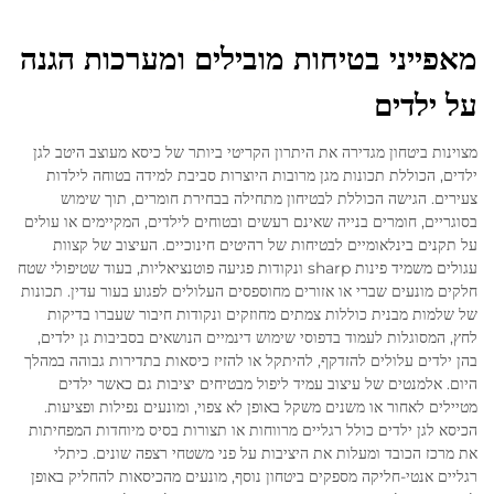
מאפייני בטיחות מובילים ומערכות הגנה
על ילדים
מצוינות ביטחון מגדירה את היתרון הקריטי ביותר של כיסא מעוצב היטב לגן
ילדים, הכוללת תכונות מגן מרובות היוצרות סביבת למידה בטוחה לילדות
צעירים. הגישה הכוללת לבטיחון מתחילה בבחירת חומרים, תוך שימוש
בסוגריים, חומרים בנייה שאינם רעשים ובטוחים לילדים, המקיימים או עולים
על תקנים בינלאומיים לבטיחות של רהיטים חינוכיים. העיצוב של קצוות
עגולים משמיד פינות sharp ונקודות פגיעה פוטנציאליות, בעוד שטיפולי שטח
חלקים מונעים שברי או אזורים מחוספסים העלולים לפגוע בעור עדין. תכונות
של שלמות מבנית כוללות צמתים מחוזקים ונקודות חיבור שעברו בדיקות
לחץ, המסוגלות לעמוד בדפוסי שימוש דינמיים הנושאים בסביבות גן ילדים,
בהן ילדים עלולים להזדקף, להיתקל או להזיז כיסאות בתדירות גבוהה במהלך
היום. אלמנטים של עיצוב עמיד ליפול מבטיחים יציבות גם כאשר ילדים
מטיילים לאחור או משנים משקל באופן לא צפוי, ומונעים נפילות ופציעות.
הכיסא לגן ילדים כולל רגליים מרווחות או תצורות בסיס מיוחדות המפחיתות
את מרכז הכובד ומעלות את היציבות על פני משטחי רצפה שונים. כיתלי
רגליים אנטי-חליקה מספקים ביטחון נוסף, מונעים מהכיסאות להחליק באופן