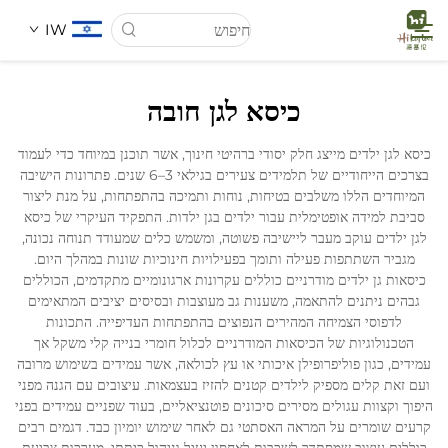
IW
כיסא לגן חובה
דף הבית
כיסא לגן ילדים מייצג חלק יסודי ברהיטי חינוך, אשר תוכנן במיוחד כדי לעמוד
בצרכים הייחודיים של תלמידים צעירים בגילאי 3–6 שנים. פתרונות הישיבה
עַל אָמַת
המיוחדים הללו משלבים בטיחות, נוחות ותמיכה בהתפתחות, על מנת ליצור
סביבת למידה אופטימלית עבור ילדים בגן ילדות. התפקיד העיקרי של כיסא
לגן ילדים עוקב מעבר ליישיבה פשוטה, ומשמש כלים שמעודד תנוחה נכונה,
מוצרים
מגביר השתתפות פעילה ותומך בפעילויות חינוכיות שונות במהלך היום.
כיסאות גן ילדים מודרניים כוללים עקרונות ארגונומיים מתקדמים, הכוללים
גבהים ניתנים להתאמה, משענות גב מעוצבות ובסיסים יציבים המתאימים
חֲדָשִים
לדפוסי הצמיחה המהירים הנפוצים בהתפתחות העדיפייה. התכונות
הטכנולוגיות של הכיסאות המודרניים לכלול חומרי בנייה קלי משקל אך
עמידים, כגון פוליפרופילן איכותי או עץ לכולאה, אשר עמידים בשימוש מרובה
מקרים
ועם זאת קלים מספיק לילדים קטנים להזיז בעצמאות. עיצובים עם הגנה מפני
היפוך וקצוות עגולים מסירים סיכונים פוטנציאליים, בעוד שפניים עמידים בפני
קרעים שומרים על המראה האסתטי גם לאחר שימוש יומיון כבד. דגמים רבים
הורדה