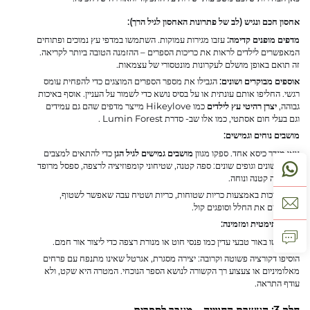
אחסון חכם ונגיש (לב של פתרונות האחסון לגיל הרך):
מדפים מופנים קדימה:
עזבו מגירות עמוקות. השתמשו במדפי עץ נמוכים ופתוחים
המאפשרים לילדים לראות את כריכות הספרים – ההזמנה הטובה ביותר לקריאה.
זה תואם באופן מושלם לעקרונות מונטסורי של עצמאות.
אוספים מבוקרים ושונים:
הגבילו את מספר הספרים המוצגים כדי להפחית עומס
רגשי. החליפו אותם עונתית או על בסיס נושא כדי לשמור על העניין. אוסף באיכות
גבוהה,
יצרן רהיטי עץ לילדים
כמו Hikeylove מייצר מדפים שהם גם עמידים
וגם בעלי חום אסתטי, כמו אלו שב-
סדרת Lumin Forest
.
מושבים נוחים וגמישים:
צאו מגדר כיסא אחד. ספקו מגוון
מושבים גמישים לגיל הגן
כדי להתאים למצבים
רוחיים שונים וגופים שונים: ספה קטנה, שטיחוני קומפוזיציה לרצפה, ספסל מרופד
או כורסה קטנה ונוחה.
הכניסו רכות באמצעות כריות שטוחות, כריות ושטיח עבה שאפשר לשטוף,
שמגדירים את החלל וסופגים קול.
אווירה תימטית ומזמינה:
השתמשו באור טבעי עדין כמו פנסי חוט או מנורת רצפה כדי ליצור אור חמם.
הוסיפו דקורציה פשוטה וקרובה: יצירה מסגרת, אגרטל שאינו מתנפח עם פרחים
מאלומיניום או צעצוע רך הקשורה לנושא הספר הנוכחי. המטרה היא שקט, ולא
עודף התראה.