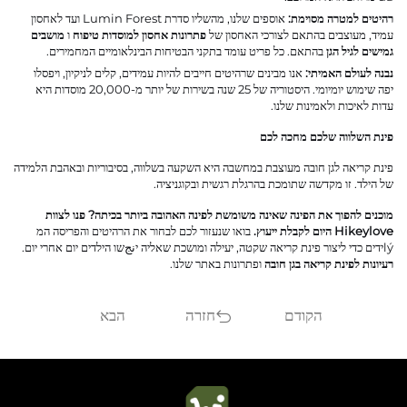
רהיטים למטרה מסוימת:
אוספים שלנו, מהשליו
סדרת Lumin Forest
ועד לאחסון
עמיד, מעוצבים בהתאם לצורכי האחסון של
פתרונות אחסון למוסדות טיפוח
ו
מושבים
גמישים לגיל הגן
בהתאם. כל פריט עומד בתקני הבטיחות הבינלאומיים המחמירים.
נבנה לעולם האמיתי:
אנו מבינים שרהיטים חייבים להיות עמידים, קלים לניקיון, ויפסלו
יפה שימוש יומיומי. היסטוריה של 25 שנה בשירות של יותר מ-20,000 מוסדות היא
עדות לאיכות ולאמינות שלנו.
פינת השלווה שלכם מחכה לכם
פינת קריאה לגן חובה מעוצבת במחשבה היא השקעה בשלווה, בסיבוריות ובאהבת הלמידה
של הילד. זו מקדשה שתומכת בהרגלת רגשית ובקוגניציה.
מוכנים להפוך את הפינה שאינה משומשת לפינה האהובה ביותר בכיתה?
פנו לצוות
Hikeylove היום לקבלת ייעוץ.
בואו שנעזור לכם לבחור את הרהיטים והפריסה המ
lýידים כדי ליצור פינת קריאה שקטה, יעילה ומושכת שאליה יنجשו הילדים יום אחרי יום.
רעיונות לפינת קריאה בגן חובה
ופתרונות באתר שלנו.
הקודם
חזרה
הבא