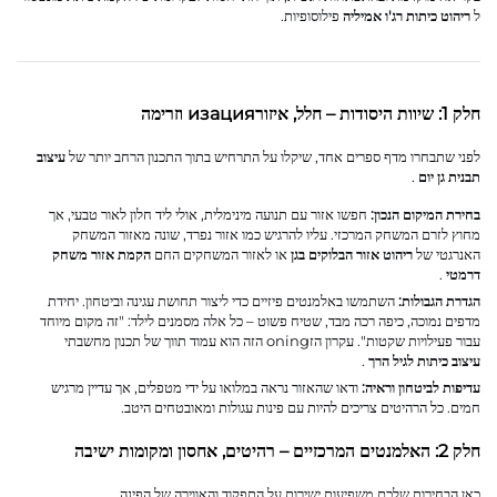
ל
ריהוט כיתות רג'ו אמיליה
פילוסופיות.
חלק 1: שיוות היסודות – חלל, איזורизация וזרימה
לפני שתבחרו מדף ספרים אחד, שיקלו על התרחיש בתוך התכנון הרחב יותר של
עיצוב
תבנית גן יום
.
בחירת המיקום הנכון:
חפשו אזור עם תנועה מינימלית, אולי ליד חלון לאור טבעי, אך
מחוץ לזרם המשחק המרכזי. עליו להרגיש כמו אזור נפרד, שונה מאזור המשחק
האנרגטי של
ריהוט אזור הבלוקים בגן
או לאזור המשחקים החם
הקמת אזור משחק
דרמטי
.
הגדרת הגבולות:
השתמשו באלמנטים פיזיים כדי ליצור תחושת עגינה וביטחון. יחידת
מדפים נמוכה, כיפה רכה מבד, שטיח פשוט – כל אלה מסמנים לילד: "זה מקום מיוחד
עבור פעילויות שקטות". עקרון הזoning הזה הוא עמוד תווך של תכנון מחשבתי
עיצוב כיתות לגיל הרך
.
עדיפות לביטחון וראיה:
ודאו שהאזור נראה במלואו על ידי מטפלים, אך עדיין מרגיש
חמים. כל הרהיטים צריכים להיות עם פינות עגולות ומאובטחים היטב.
חלק 2: האלמנטים המרכזיים – רהיטים, אחסון ומקומות ישיבה
כאן הבחירות שלכם משפיעות ישירות על התפקוד והאווירה של הפינה.