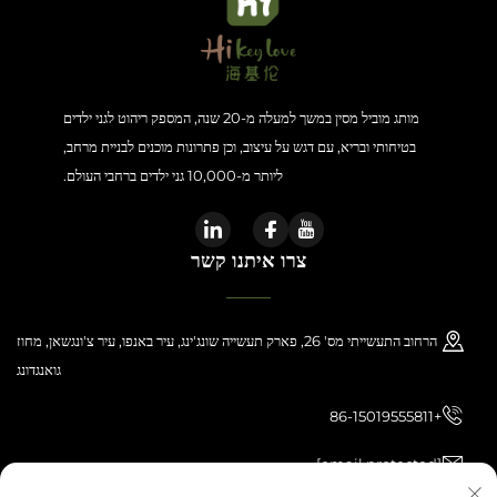
מותג מוביל מסין במשך למעלה מ-20 שנה, המספק ריהוט לגני ילדים
בטיחותי ובריא, עם דגש על עיצוב, וכן פתרונות מוכנים לבניית מרחב,
ליותר מ-10,000 גני ילדים ברחבי העולם.
צרו איתנו קשר
הרחוב התעשייתי מס' 26, פארק תעשייה שונג'ינג, עיר באנפו, עיר צ'ונגשאן, מחוז
גואנגדונג
+86-15019555811
[email protected]