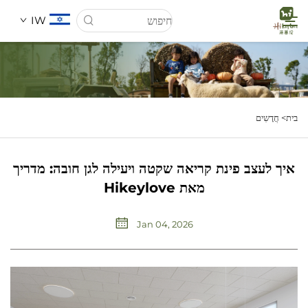
IW
דף הבית
בית>
חֲדָשִים
אודותינו
איך לעצב פינת קריאה שקטה ויעילה לגן חובה: מדריך
מוצרים
מאת Hikeylove
חֲדָשִים
Jan 04, 2026
מקרים
הורד