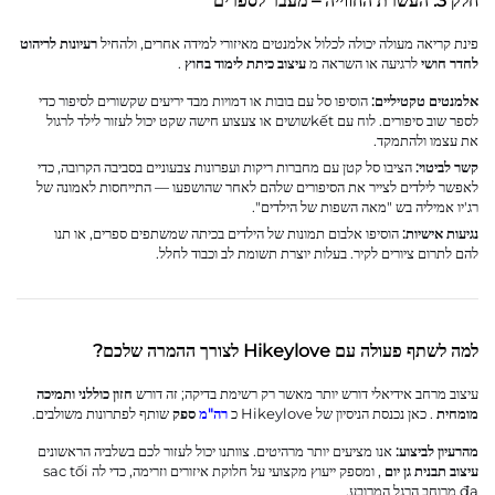
חלק 3: העשרת החווייה – מעבר לספרים
פינת קריאה מעולה יכולה לכלול אלמנטים מאיזורי למידה אחרים, ולהחיל
רעיונות לריהוט
לחדר חושי
לרגיעה או השראה מ
עיצוב כיתת לימוד בחוץ
.
אלמנטים טקטיליים:
הוסיפו סל עם בובות או דמויות מבד יריעים שקשורים לסיפור כדי
לספר שוב סיפורים. לוח עם kếtשושים או צעצוע חישה שקט יכול לעזור לילד לרגול
את עצמו ולהתמקד.
קשר לביטוי:
הציבו סל קטן עם מחברות ריקות ועפרונות צבעוניים בסביבה הקרובה, כדי
לאפשר לילדים לצייר את הסיפורים שלהם לאחר שהושפעו — התייחסות לאמונה של
רג'יו אמיליה בש "מאה השפות של הילדים".
נגיעות אישיות:
הוסיפו אלבום תמונות של הילדים בכיתה שמשתפים ספרים, או תנו
להם לתרום ציורים לקיר. בעלות יוצרת תשומת לב וכבוד לחלל.
למה לשתף פעולה עם Hikeylove לצורך ההמרה שלכם?
עיצוב מרחב אידיאלי דורש יותר מאשר רק רשימת בדיקה; זה דורש
חזון כוללני ותמיכה
מומחית
. כאן נכנסת הניסיון של Hikeylove כ
רה"מ
ספק
שותף לפתרונות משולבים.
מהרעיון לביצוע:
אנו מציעים יותר מרהיטים. צוותנו יכול לעזור לכם בשלביה הראשונים
עיצוב תבנית גן יום
, ומספק ייעוץ מקצועי על חלוקת איזורים וזרימה, כדי לה sac tối
đa מרוחב הרגל המרובע.