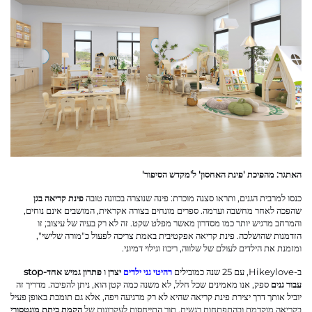
לְהִתְחַבֵּר אֵלֵינוּ
בְּלוֹגִים
האתגר: מהפיכת 'פינת האחסון' ל'מקדש הסיפור'
כנסו למרבית הגנים, ותראו סצנה מוכרת: פינה שנוצרה בכוונה טובה
פינת קריאה בגן
שהפכה לאחר מחשבה וערמה. ספרים מונחים בצורה אקראית, המושבים אינם נוחים,
והמרחב מרגיש יותר כמו מסדרון מאשר מפלט שקט. זה לא רק בעיה של עיצוב; זו
הזדמנות שהושלכה. פינת קריאה אפקטיבית באמת צריכה לפעול כ"מורה שלישי",
ומזמנת את הילדים לעולם של שלווה, ריכוז וגילוי דמיוני.
ב-Hikeylove, עם 25 שנה כמובילים
רהיטי גני ילדים
יצרן
ו
פתרון גמיש אחד-stop
עבור גנים
ספק, אנו מאמינים שכל חלל, לא משנה כמה קטן הוא, ניתן להפיכה. מדריך זה
יוביל אותך דרך יצירת פינת קריאה שהיא לא רק מרגיעה ויפה, אלא גם תומכת באופן פעיל
בקריאה מוקדמת ובהתפתחות רגשית, תוך התייחסות לעקרונות של
הקמת כיתת מונטסורי