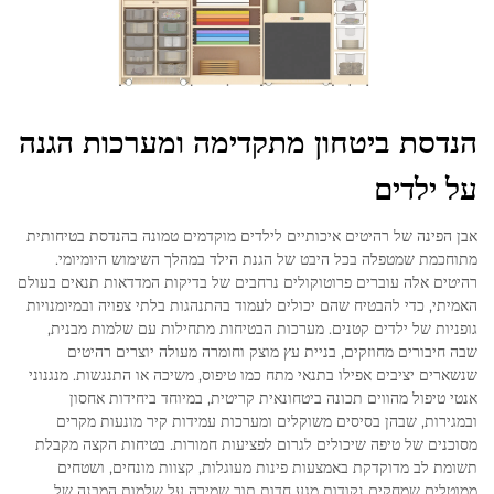
הנדסת ביטחון מתקדימה ומערכות הגנה
על ילדים
אבן הפינה של רהיטים איכותיים לילדים מוקדמים טמונה בהנדסת בטיחותית
מתוחכמת שמטפלה בכל היבט של הגנת הילד במהלך השימוש היומיומי.
רהיטים אלה עוברים פרוטוקולים נרחבים של בדיקות המדדאות תנאים בעולם
האמיתי, כדי להבטיח שהם יכולים לעמוד בהתנהגות בלתי צפויה ובמיומנויות
גופניות של ילדים קטנים. מערכות הבטיחות מתחילות עם שלמות מבנית,
שבה חיבורים מחוזקים, בניית עץ מוצק וחומרה מעולה יוצרים רהיטים
שנשארים יציבים אפילו בתנאי מתח כמו טיפוס, משיכה או התנגשות. מנגנוני
אנטי טיפול מהווים תכונה ביטחונאית קריטית, במיוחד ביחידות אחסון
ובמגירות, שבהן בסיסים משוקלים ומערכות עמידות קיר מונעות מקרים
מסוכנים של טיפה שיכולים לגרום לפציעות חמורות. בטיחות הקצה מקבלת
תשומת לב מדוקדקת באמצעות פינות מעוגלות, קצוות מונחים, ושטחים
ממוטלים שמחקים נקודות מגע חדות תוך שמירה על שלמות המבנה של