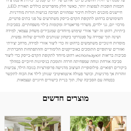
על סטנדרטי חלול החשובים לבריאותם של ילדים קטנים. יכולות אינטגרציה
חכמות הופכות לנפוצות יותר, כאשר חלק מהפריטים כוללים תאורת LED,
חיישנים מובנים ויכולות חיבור שמהווים תמיכה בגישות הורות מודרניות.
לְהִתְחַבֵּר אֵלֵינוּ
השימושים ברהוט לתקופת הקדם-בייסק משתרעים על פני בתים פרטיים,
מרכזי יום, גני ילדים, משרדי פדיאטריה ומקומות בילוי משפחתיים. בסביבות
ביתיות, רהוט זה יוצר אזורי שימוש מיוחדים שמגבירים משחק עצמאי, למידה
בְּלוֹגִים
ושינה תוך שמירה על סטנדרטי ביטחון שנותנים להורים שלווה נפשית.
מוסדות חינוכיים משתמשים ברהוט זה כדי ליצור אזורי למידה, מרחב יצירתי
ואזורים שיתופיים התומכים באובייקטים הלימודיים וההתפתחות החברתית.
סביבות בריאות используют רהוט מיוחד לתקופת הקדם-בייסק כדי ליצור
סביבה אורחת ונוחה שמפחיתה חרדה ותומכת בניסיונות חיוביים במהלך
ביקורים רפואיים. פילוסופיית העיצוב מדגישה פרופורציות בגובה הילד, צביעות
זוהרות אך מרגיעות, וכושר פעולה אינטואיטיבי שנותן לילד את הכוח לתקשר
בבטחה עם הסביבה שלו, תוך בניית כישורים חיוניים ועצמאות.
מוצרים חדשים