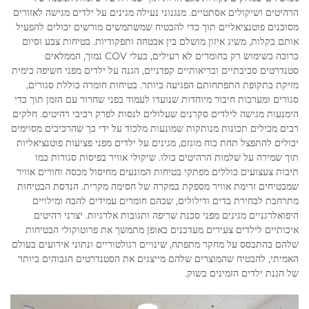
הרהיטים ושיקולים אסתטיים. מנגנוני נעילה מגינים על ילדים מגישה לאזורים
מסוכנים פוטנציאליים תוך כדי להבטיח שמשתמשים מורשים יכולים להפעיל
אותם בקלות, משיג איזון מושלם בין אבטחה ותפקודיות. בטיחות צבע וסיום
כרוכה בשימוש רק בחומרים לא רעילים, בעלי COV נמוך, הממלאים
סטנדרטים סביבתיים ובריאותיים קפדניים, הגנה על ילדים מפני חשיפה כימית
מזיקת בתקופת התפתחותם הפגיעה ביותר. בטיחות חומרה כוללת סגורים,
סגורים ומערכות חיבור מיוחדות שנועדו לעמוד בפני שחרור עם הזמן תוך כדי
הימנעות מגישה לילדים סקרנים שעלולים לנסות לפרק רכיבי רהיטים. חלקים
רבים מכילים תכונות מנותקות שמונעות מלכוד על ידי כך שהרכיבים מסוימים
יכולים להתפצל תחת כוח מוגזם, מגינים על ילדים מפני פציעות פוטנציאליות
תוך שמירה על שלמות הרהיטים כולו. שיקולי אוויר בפיסות סגורות כמו
תיבות צעצועים כוללים מפתקי בטיחות המונעים מחיסול מכסה וחורים אוויר
שמבטיחים זרימת אוויר מספקת במקרה של חסימה מקרית. הנדסת הבטיחות
מתרחבת לבחירת בדים ודילולים, שבהם חומרים עמידים להבה ומילויים
היפואלרגניים מגינים מפני סכנת שריפה ותגובות אלרגיות. יצרני רהיטים
איכותיים לילדים צעירים מעדכנים באופן מתמשך את פרוטוקולי הבטיחות
שלהם בהתבסס על מחקר מתפתח, שינויים רגולטוריים ונתוני אירועים בעולם
האמיתי, להבטיח שהמוצרים שלהם מייצגים את הסטנדרטים הגבוהים ביותר
של הגנת ילדים הזמינים בשוק.