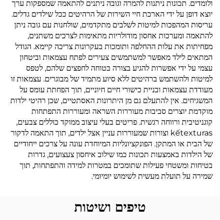
ולומדים. תכונות ניתנות להמרה וגובה ניתנים להתאמה שמספקות ערך
יוצא דופן על ידי הארכת חיי השירות של הרהיטים ככל שילדים גדלים.
עריסות המהפכות למיטות לשלבים מתקדמים, שולחנות עם גובה ניתן
להתאמה ומערכות אחסון מודולריות מתאימות לצרכים משתנים,
מפחיתות את עלות ההחלפה ותומכות בעקרונות צריכה קיימא. הגודל
המתאים לילד מאפשר למשתמשים צעירים לפתח עצמאות וביטחון
עצמי על ידי אפשרות להגיע בצורה בטוחה לחפצים שלהם, לטפס
למיטות ולהשתמש ברהיטים ללא סיוע מתמיד של מבוגרים. עצמאות זו
מעודדת עצמאות ובניית כישורי חיים חיוניים, תוך הפחתת עומס על
המשגיחים. אין להתעלם גם מן היתרונות האסתטיים, שכן רהיטי ילדות
מוקדמת יוצרים סביבות מעוררות השראה ומעוררות התפתחות
קוגניטיבית ורווחה רגשית. פריטים בעלי עיצוב ממוקד כוללים צבעים,
kếtexturas וצורות שמעוררות עניין אצל ילדים, תוך התאמה לדקור
של הבית או המתקן. הפונקציונליות המיוחדת עונה על צרכים ייחודיים
של הילדות באמצעות תכונות כמו שילוב איחסון צעצועים, גדרות
בטיחות ומשטחי פעילות שתומכים במטרות למידה והתפתחות, תוך
שמירה על תועלת מעשית לשימוש יומיומי.
טיפים ושיטות