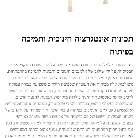
תכונות אינטגרציה חינוכית ותמיכה
בפיתוח
ריהוט מודרני לגיל ההתפתחות המוקדמת עולה על הדרישות הפונקציונליות
הבסיסיות על ידי שילוב של אלמנטים חינוכיים ותכונות לתמיכה בהתפתחות,
התורמות באופן פעיל ללמידה ולתהליכי צמיחה של ילדים. מערכות למידה
משולבות אלה מכירות את העובדה שסביבת הילדים משפיעה בצורה עמוקה
על התפתחותם הקוגניטיבית, הפיזית והחברתית, מה שהופך בחירת הריהוט
לרכיב קריטי באסטרטגית חינוך בילדות מוקדמת. תכונות להנעת חושים,
המשולבות בעיצובי ריהוט, כוללות kếtבי טקסטורה, משטחים אינטראקטיביים
ואלמנטים טקטיליים התומכים בפיתוח עיבוד חושי, תוך שמירה על תקנים של
ביטחון ועמידות. יישום של פסיכולוגיה של צבעים עושה שימוש בצירופי
צבעים הנשענים על מחקר מדעי שנועדו לקדם תוצאות למידה ספציפיות, כגון
גוני כחול וירוק המרגיעים לאזורים של מנוחה, וגווני צהוב וכתום המעודפים
לאזורים של פעילות ושעשוע. פתרונות אחסון מובנים מלמדים מיומנויות ארגון