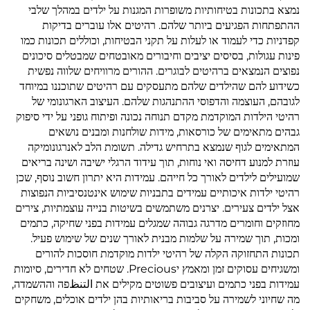
נמצא בתכונות בטיחותיות משופרות המגנות על ילדים במהלך שלבי
ההתפתחות הפגיעים ביותר שלהם. רהיטים אלו עוברים בדיקות
קפדניות כדי לעמוד או לעלות על תקני הבטיחות, וכוללים תכונות כמו
פינות עגולות, בסיסים יציבים וחיבורים מאובטחים שמבטלים סיכונים
נפוצים הנמצאים ברהיטים לבוגרים. ההורים מרוויחים שלווה נפשית
כשידוע להם שהילדים שלהם מתעסקים עם רהיטים שתוכננו במיוחד
לגובהם, העוצמה והדפוסי ההתנהגות שלהם. העיצוב הארגונומי של
רהיטי הילדות המוקדמת מקדם תנוחה נכונה ופיתוח גופני על ידי סיפוק
גבהים מתאימים של כורסאות, מידות שולחנות ומבנים נושאים
המתאימים לגוף שנמצא בתרחיש גדילה. תשומת הלב לאנרגונומיקה
עוזרת למנוע דחיסה ואי נוחות, תוך עידוד הרגלי ישיבה ושינה בריאים
שמועילים לילדים לאורך כל חייהם. עמידות היא יתרון חשוב נוסף, שכן
רהיטי ילדות איכותיים עמידים בתבניות שימוש אינטנסיביות הנפוצות
אצל ילדים צעירים. יצרנים משתמשים בשיטות בנייה עוצמתיות, צירים
מחוזקים וחומרים מדרגה גבוהה שמגלים עמידות בפני שחיקה, כתמים
ומכות, תוך שמירה על שלמות מבנית לאורך שנים של שימוש פעיל.
תכונות התחזוקה הקלה של רהיטי ילדות מוקדמת חוסכות להורים
ומשגיחים עסוקים זמן ומאמץ יPrecious. שטחים לא חדירים, סיומות
עמידות בפני כתמים ועיצובים פשוטים מקילים את التنظפה וההשמדה,
מה שחיוני לשמירה על סביבות בריאותיות בהן ילדים אוכלים, משחקים