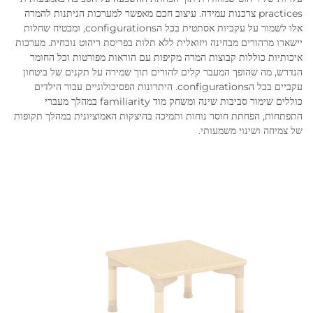
practices צרכנות עמידה. עיצוב חכם מאפשר למערכות הניתנות להמרה
אלו לשמור על עקביות אסתטית בכל הconfigurations, ומבטיח שחלות
יישארו מרהורים מבחינה ויזואלית ללא תלות בפריסת ריהוט נוכחית. מערכות
איכותיות כוללות קבוצות המרה מקיפות עם הוראות מפורטות וכל החומר
הנדרש, מה שהופך המעבר קלים להורים תוך שמירה על תקנים של ביטחון
עקביים בכל הconfigurations. היתרונות הפסיכולוגיים עבור הילדים
כוללים שימור סביבות שינה ומשחק מוד familiarity במהלך מעברי
התפתחות, הפחתת חוסר נוחות ותמיכה בהיצקות האמוציונית במהלך תקופות
של צמיחה ושינוי משמעותי.