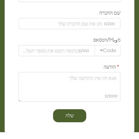
שם החברה
0/200
מوباיל/ווטסאפ
Code
0/100
הודעה
0/1000
שלח