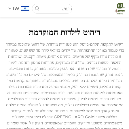
IW
ריהוט לילדות המוקדמת
דף הבית
ריהוט לתקופת הקדם-בייסק הוא קטגוריה מיוחדת של רהוט שתוכנה במיוחד
כדי לעמוד בצורכי ההתפתחות של ילדים בגילאי לידה עד שש שנים. קטגוריה
עַל אָמַת
זו כוללת טווח מקיף של פריטים, ביניהם ארגזים, מיטות לקטנים, שולחנות
החלפה, כסאות גבוהים, שולחנות משחקים, פתרונות אחסון ותחנות לימוד.
התפקיד המרכזי של רהוט זה הוא לספק סביבות בטוחות, נוחות וממויינות
מוצרים
להתפתחות, שתומכות בגדילה, בלימוד ובעצמאות של הילדים במהלך השנים
הצורניות ביותר שלהם. הפריטים כוללים טכנולוגיות ביטחון מתקדמות כמו
קצוות עגולים, ציפויים ללא רעל, מנגנוני מניעה מתהפכות ומערכות נעילה
חֲדָשִים
מאובטחות למניעת תאונות ופציעות. רבים מהפריטים המודרניים בתחום זה
מציגים גבהים ניתנים לכיוון, עיצובים הניתנים להמרה ורכיבים מודולריים
המתאימים את עצמם כשילדים גדלים, מה שמוותר על תוחלת החיים שלהם
מקרים
ומעניק ערך טוב יותר למשפחות. התכונות הטכנולוגיות לעתים קרובות
כוללות אישור GREENGUARD Gold להפלט כימי נמוך, טיפולים
משповרים משוכני חיידקים וחומרים שמאפשרים ניקיון קל, אשר שומרים
הורדה