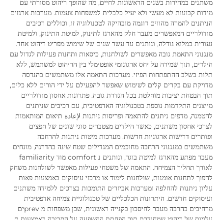
משתנים במהירות בשנים הראשונות לחיים, מה שהופך ריהוט מסורתי עם
מידות קבועות לא מעשי ולא יעיל כלכלית למשפחות צעמות. מערכות ארגזים
הניתנים להמרה מהווים דוגמה מובהיקה לטכנולוגיה זו, וכוללים רכיבים
מודולריים המאפשרים מעבר חלק מהארגז לתינוק, למיטת התינוק, ולמיטת
נעורית במלוא גודלה, ונותנים עד עשר שנים של שימוש מפריט ריהוט אחד.
מנגנוני התאמת גובה מאפשרים לשולחנות, כיסאות ותחנות פעילות לגדול עם
הילדים, תוך שמירה על יחס ארגונומי אופטימלי בין הריהוט למשתמש, ללא
תלות בשלב ההתפתחות הפיזי. מערכות התאמה אלו משתמשים בהנדסה
מדויקת עם בקרים קלים לשימוש שאפשר להפעילם על ידי הורים ללא כלים,
תוך הבטחת יציבות מוחלטת בכל הגדרת גובה. פתרונות אחסון מודולריים
מייצגים התקדמות נוספת בטכנולוגיה האדפטיבית, עם רכיבים שניתנים
להטמנה, מדפים ניתנים להתאמה ופריסות ניתנות لإعادة תיאום המותאמות
לצרכי אחסון משתנים, כאשר הילדים מצטברים סוגי שונים של חפצים
ופותרים דרישות ארגוניות חדשות. מערכות מיטות ניתנות להרחבה
משתמשים במנגנוני הרחבה מחוכמים המגדילים שטח שינה בהדרגה, מונחים
מעבר מפתע מהארגז למיטת בוגר, ונותנים נ comfort מוד familiarity
לאורך תהליך הצמיחה. התאמה של משטחי פעילות מאפשר לשולחנות משחק
להפוך לתחנות אומנות, שולחנות לימוד או מרכזי עיסוקים באמצעות פאות
עליון ניתנות להחלפה ומערכות אביזרים התומכות בצרכים ללמידה משתנים
ועיסוקים חדשים. היתרונות הכלכליים של טכנולוגיית צמיחה אדפטיבית
מרחיבים בהרבה מעבר לחיסכון בקנייה ראשונית, שכן משפחות מ prevים
עלויות של ריהוט שמחודרת תוך הפחתת ההשפעה על הסביבה באמצעות ת