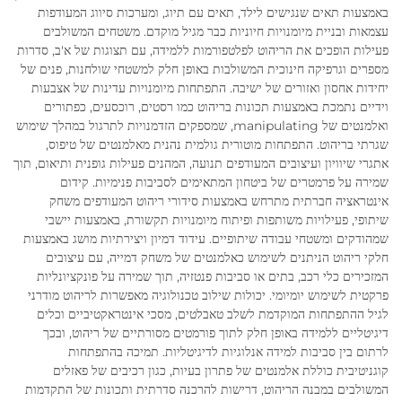
באמצעות תאים שנגישים לילד, תאים עם תיוג, ומערכות סיווג המעודפות
עצמאות ובניית מיומנויות חיוניות כבר מגיל מוקדם. משטחים המשולבים
פעילות הופכים את הריהוט לפלטפורמות ללמידה, עם תצוגות של א'ב, סדרות
מספרים וגרפיקה חינוכית המשולבות באופן חלק למשטחי שולחנות, פנים של
יחידות אחסון ואזורים של ישיבה. התפתחות מיומנויות עדינות של אצבעות
וידיים נתמכת באמצעות תכונות בריהוט כמו רסטים, רוכסעים, כפתורים
ואלמנטים של manipulating, שמספקים הזדמנויות לתרגול במהלך שימוש
שגרתי בריהוט. התפתחות מוטורית גולמית נהנית מאלמנטים של טיפוס,
אתגרי שיוויון ועיצובים המעודפים תנועה, המהנים פעילות גופנית ותיאום, תוך
שמירה על פרמטרים של ביטחון המתאימים לסביבות פנימיות. קידום
אינטראציה חברתית מתרחש באמצעות סידורי ריהוט המעודפים משחק
שיתופי, פעילויות משותפות ופיתוח מיומנויות תקשורת, באמצעות יישבי
שמהודקים ומשטחי עבודה שיתופיים. עידוד דמיון ויצירתיות מושג באמצעות
חלקי ריהוט הניתנים לשימוש כאלמנטים של משחק דמייה, עם עיצובים
המזכירים כלי רכב, בתים או סביבות פנטזיה, תוך שמירה על פונקציונליות
פרקטית לשימוש יומיומי. יכולות שילוב טכנולוגיה מאפשרות לריהוט מודרני
לגיל ההתפתחות המוקדמת לשלב טאבלטים, מסכי אינטראקטיביים וכלים
דיגיטליים ללמידה באופן חלק לתוך פורמטים מסורתיים של ריהוט, ובכך
לרתום בין סביבות למידה אנלוגיות לדיגיטליות. תמיכה בהתפתחות
קוגניטיבית כוללת אלמנטים של פתרון בעיות, כגון רכיבים של פאזלים
המשולבים במבנה הריהוט, דרישות להרכנה סדרתית ותכונות של התקדמות