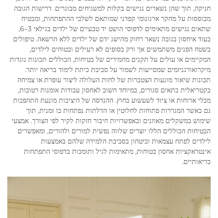
חניקה, תוך שהן נשארים נגישים בקלות למשגיחים מבוגרים. דרישות הגובה
מבוססות על מחקר ארגונומי קפדני שמותאם לשלבי ההתפתחות, ומבטיח
שתאים נגישים מתאימים לדפוסי הושט יד טבעיים של ילדים בגילאי 3–6,
בעוד איחסון בגובה נשאר רחוק מהישג ידם של ילדים ללא הרשאה. טיפולים
בשטח הפנים משתמשים אך ורק בסופים לא רעילים ובטוחים לילדים,
המקיימים או עולים על תקנים מחמירים של בטיחות, הכוללים תכונות נוגדות
מיקרואורגניזמים שמסייעות לשמור על סביבת כיתת לימוד בריאה יותר.
תכונות שיאור מונעות הצטברות של לחות העלולה ליצור עופרת או צמיחה
בקטריאלית בתאים סגורים, במיוחד חשוב לאחסון עבודות אומנות רטובות,
מכלי ארוחות או ציוד לשעשוע בחוץ. ההנדסה של היציבות מונעת התהפכות
גם כאשר המגררות פתוחות לחלוטין או הדלתות נפתחות בו זמנית, תוך
שימוש במשקלים מאוזנים ובאפשרויות חיבור חזקות לקיר לפי הצורך. אמצעי
הבטיחות הכוללים הללו יוצרים שלווה נפשית למורים ולהורים, ומאפשרים
לילדים לפתח עצמאות וביטחון בסביבת הלמידה שלהם באמצעות
אינטראקציות אחסון בטוחות, מתאימות לגיל ותומכות בדפוסי התפתחות
בריאותיים.