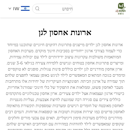
IW
ארונות אחסון לגן
דף הבית
ארונות אחסון לגן ילדים מייצגים פתרונות רהיטים חיוניים שתוכננו במיוחד
כדי לעמוד בצורכי ארגון ייחודיים בסביבות חינוך מוקדם. מערכות האחסון
עַל אָמַת
המותאמות משולבות עקרונות עיצוב ידידותיים לילד עם יכולות עמידות,
ומייצרים פתרונות אחסון בטוחים ונגישים ללמידה צעירה בגילאי 3-6 שנים.
ארון אחסון מודרניים לגן ילדים כוללים פינות עגולות, סופגים לא טוקסיים
מוצרים
ומימדים בגובה המתאים המאפשרים לילד לניגש באופן עצמאי לחפצים שלהם
תוך שמירה על ארגון הכיתה. הפונקציות העיקריות של יחידות אלו מתרחבות
מעבר לאחסון פשוט, וממלאות את התפקיד של כלי חינוכי שמורגל אחריות,
חֲדָשִים
כישורי ארגון ועצמאות אצל ילדים צעירים. ארון אחסון טכנולוגיים מתקדמים
כוללים צירים עם סגירה רכה שמונעת לחיצת אצבעות, נעליות מגנטיות
לאחסון מאובטח של חומרים רגישים ומערכות שמספקות תקשורת מתאימה
מקרים
לאחסון פריטים כמו יצירות אומנות רטובות או קופסאות ארוחות. דגמים רבים
מודרניים כוללים מערכות סימון דיגיטליים, תאים עם צבעי מורים וחלקים
שקופים שמאפשרים לילד להזדהות במהירות עם המרחבים האישיים שלהם.
הורדה