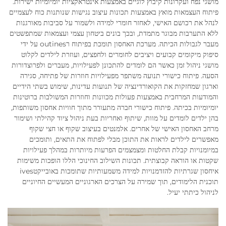
מושגי נפח ועקרונות קיבוץ לוגיים באמצעות אינטראקציות יומיומיות ישירות.
פיתוח העצמאות מואץ באמצעות תכונות עיצוב נגישות שנותנות כוח לעצמיים
לנהל את רכושם האישי, לאחזר חומרי למידה ולשמור על סביבות מאורגנות
ללא התערבות מבוגר מתמדת, ובכך בונים ביטחון עצמי ועצמאות שמתפשטים
מעבר לגבולות הכיתה. מערכת האחסון תומכת בפיתוח רoutines על ידי
סיפוק מיקומים קבועים ויציבים לחומרים ולחפצים, ועוזרת לילדים לקלוט
מושגי ניהול זמן כאשר הם לומדים להתכונן לפעילויות, מעברים ולפרוצדורות
הסעה. פיתוח כישורי תנועה משתפר מפעילויות חוזרות של פתיחה, סגירה
וארגון שמחזקות את הקואורדינציה של תנועות עדינות, שימוש בשתי הידיים
והמודעות המרחבית באמצעות פעולות מכוונות וחוזרות המשולבות ברוטינות
יומיומיות בכיתה. פיתוח כישורי חברה מתעורר מתוך חוויות אחסון משותפות,
בהן ילדים לומדים על מוות, שיתוף ואחריות בעת ניהול ציוד קהילתי ושימור
מרחב האחסון האישי של אחרים. אלמנטים בעיצוב שקוף או חצי שקוף
מאפשרים לילדים לראות את התוכן מבלי לפתוח את התאים, ותומכים
במיומנויות קבלת החלטות ומצמצמים הפרעות מיותרות במהלך פעילויות
שקטות או הוראה קבוצתית. תכונות השילוב החינוכי הללו הופכות משימות
איחסון שגרתיות להזדמנויות למידה משמעותיות שתומכות באובייקטives
תוכנית הלימודים, תוך שמירה על הצרכים הארגוניים המעשיים החיוניים
לניהול כיתתי יעיל.