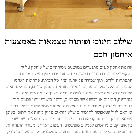
שילוב חינוכי ופיתוח עצמאות באמצעות
איחסון חכם
ארונות אחסון לגנים מתנערים ממושגים מסורתיים של איחסון על ידי
פונקציונליות כלים חינוכיים משולבים שתומכים באופן פעיל במטרות
התפתחות ילדים, תוך שמירה על ארגון יעיל של הכיתה. פתרונות האחסון
המבוקרים הללו כוללים עזרים ללמידה חזותית בתכנון שלהם, הכוללים תאים
מקודדים בצבעים שמסייעים לילדים צעירים לשייך צבעים מסוימים עם
פעילויות, חומרים או רכוש אישי מסוימים, ולחזק כישורי זיהוי צבעים תוך
בניית הרגלי ארגון. מערכות תיוג באמצעות תמונות משתמשות בדמיון ברור
ומותאם לגיל שמאפשר לתלמידים שלא קוראים עדיין לזהות את התוכן באופן
עצמאי, ותומך בפיתוח קריאות דרך קשרים חזותיים-טקסטואליים שמגשרים
בין אובייקטים מוחשים לסמלים מופשטים. העיצוב המרחבי מעודד התנהגויות
מיון וסיווג מתאימות, עם תאים בגודל מתאים שמלמדים ילדים על יחסי גודל,