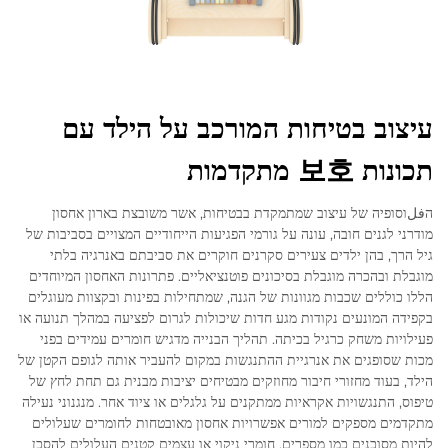
עיצוב בטיחות המורכב על הילד עם
תכונות 보호 מתקדמות
הفلוסופיה של עיצוב שמתמקדת בבטיחות, אשר משובצת בארון אחסון
מודרני לגנים חובה, עונה על גורמי הפגיעות הייחודיים המצויים בסביבות של
גיל הרך, בהן ילדים צעירים סקרנים חוקרים את סביבתם באנרגיה בלתי
מוגבלת ובהכרה מוגבלת בסיכונים פוטנציאליים. פתרונות האחסון המיוחדים
הללו כוללים שכבות מגוונות של הגנה, שמתחילות בפינות ובקצוות מעוגלים
בקפידה המונעים נקודות מגע חדות שיכולות לגרום לפציעה במהלך תנועה או
פעילויות משחק כרגיל בכיתה. תהליך הבנייה מדגיש חומרים עמידים בפני
מכות שסופגים את אנרגיית ההתנגשות במקום להעביר אותה לגופם הקטן של
הילד, בעוד מחזורי חיבור מחוזקים מבטיחים יציבות מבנית גם תחת לחץ של
טיפוס, התנגשויות אקראיות ממתקנים על גלגלים או ציוד אחר. מנגנוני נעילה
מתקדמים מספקים למורים אפשרויות אחסון מאובטחות לחומרים שעלולים
להיות מסוכנים כמו מספרים, חומרי ניקוי או עצמים קטנים העלולים להסכן