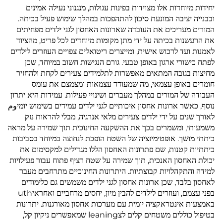
יחידות מיוחדות אלו מצוידות בפינות עגולות, מנגנוני נעילה אמינים
ובבנייה יציבה המונעת סיכון להתהפכות במהלך שימוש פעיל בכיתה.
המורים מעריכים את העובדה שארונות האחסון לגני ילדים מפחיתים
את הרעשנות בכיתה על ידי מתן מקומות מיוחדים לכל פריט, מהציוד
לאמנות ועד לרכוש אישית, ומייצרים ריטואלים צפויים העוזרים לילדים
לפתח כישורי ארגון באופן טבעי. גורם הנגישות חשוב במיוחד, שכן
מחיצות בגובה המתאים מאפשרות לתלמידים צעירים לקחת ולהחזיר
חומרים באופן עצמאי, מה שמעודד עצמאות ומצמצם את עומס
העבודה של המורים במהלך מעברים ושינויי פעילות. עמידות היא יתרון
נוסף, כאשר ארונות אחסון איכותיים לגני ילדים עמידים בשימוש יומיوم
לאורך שנים על ידי ילדים צעירים מלאי אנרגיה, מבלי להראות נזק
משמעותי, ומשמרים בכך את ההשקעה החינוכית תוך שמירה על מראה
כיתתי מושך. אופטימיזציה של השטח הופכת לנחוצה במיוחד בסביבות
כיתתיות קטנות, שם פתרונות האחסון הללו מגדילים למקסימום את
יכולת האחסון האנכית, תוך שמירה על שטח רציף פתוח עבור פעילויות
למידה והתקהלויות קבוצתיות. היתרונות החינוכיים מתרחבים מעבר
לאחסון בלבד, שכן ארונות אחסון לגני ילדים משמשים גם כלימודים
בפני עצמם, ועוזרים לילדים להבין מיון, יחסים מרחביים ואחראיuth
באמצעות אינטראקציה יומית עם מערכות אחסון מאורגנות. יתרונות
בטיפול כוללים משטחים קלים לצleaning שמאפשרים ניקיון קל,