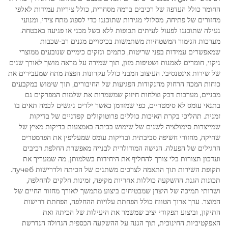
החומר כולל העדפה של רכיבים ברמה מסחרית, כולל ציריות עמידות לאלפי
מחזורים של פתיחה, מסלולי מגירות שתוכננו כדי לספוג מתח צידי, ומנועי
נעילה שתוכננו לפעול לעיתים תכופות ללא כשל מכני או פגיעה באבטחה.
מערכות הגימור המשטחיות משתמשות בכיסויים מגנים רב-שכבות
שמאפשרים עמידות בפני שריטות, כתמים ונזקים כימיים שנובעים ממוצרי
ניקוי, חומרים לאמנות ושטיפות מזון, תוך שמירה על מראה מושך לאורך שנים
של שירות אינטנסיבי. העיצוב המבני כולל עקרונות הפצת מתח שמעבירים את
כוחות המכה הרחוק מהנקודות הפגיעות של החיבורים, תוך שימוש במקבעים
מכניים, מערכות דבק וצלחות חיזוק שמשמרות את שלמות המפרקים גם
בתנאי עומס לא סימטריים, כפי שמזדמן כאשר ילדים ניגשים לכמה תאים בו
זמנית. תהליכי בקרת האיכות כוללים פרוטוקולים קפדניים של בדיקות
שמייצרות סימולציה לשנים של שימוש בכיתה באמצעות בדיקות מאיץ של
שחיקה, מחזורי חשיפה סביבתית ובדיקות עומס שמעליפין את הפרמטרים
הרגילים של הפעלה. הגישה המודולרית לבנייה מאפשרת החלפת רכיבים
ועדכון תצורות בלי צורך להחליף את היחידות בשלמותן, מה שמעריך את
תקופת השירות תוך התאמה לצרכים משתנים של הכיתה ולדרישות учебה.
תכונות הגנת ההשקעה כוללות אחריות מקיפה, זמינות חלקים להחלפה,
ושרותי תמיכה של היצרן שמבטיחים ביצוע מתמשך לאורך מחזור החיים של
המוצר. ערך ארוך הטווח כולל הפחתת עלויות ההחלפה, הפחתת דרישות
התיקון, וביצוע תפקודי יציב שמשמר את היעילות של הכיתה ואת
האפקטיביות החינוכית, תוך הגנה על ההשקעה הכספית הגדולה הנדרשת