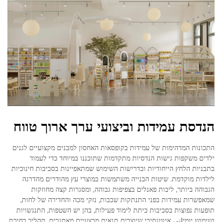
הנדסת עמידות וביצועי ערך ארוך טווח
התכונות המדהימות של עמידות בקופסאות האחסון למבנים מקצועיים לגנים
ילדים משקפות גישות הנדסיות מתקדמות שתוכננו במיוחד כדי לעמוד
בתבניות הלחץ הייחודיות ובדרישות השימוש שמתאפיינות בסביבות חינוכיות
לילדות מוקדמת. שיטות הבנייה משתמשות במוצרי עץ מהודרים מהדרגה
הגבוהה ביותר, ליבות פאנלים בצפיפות גבוהה, ומסגרות קצה מחוזקות
שמאפשרות עמידות בפני התנתקות שכבות, נזקי מכה והחדירה של לחות,
תופעות נפוצות בסביבות כיתת לימוד פעילות, בהן יש השטפות, התנגשויות
ושימוש יומיاني אינטנסיבי שיוצרים תנאים מבצעיים מאתגרים. תהליך בחירת