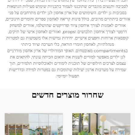
הבנייה נעשית בדרך כלל מחומר עץ מהנדס בדרגת גבוהה, שפכי ידידותיים
לסביבה ותנעים מוגברים שתוכננו לעמוד בתבניות שימוש פעילות הנושאות
בסביבות גן ילדים. השימושים של ארון אחסון לגן ילדים מתרחבים על פני
לְהִתְחַבֵּר אֵלֵינוּ
אזורים כיתתיים מרובים, כולל פינות קריאה לאחסון ספרים וחומרים חינוכיים,
אזורים לאמנות לצורך איחסון ציוד ופרויקטים שהושלמו, אזורים למשחק
דרמטי לצורך איחסון תלבושים וprops, ואזורים לאחסון אישי של תיקים,
בְּלוֹגִים
קופסאות ארוחות וחפצים אישיים. יחידות גמישות אלו משמשות גם למטרות
מנהלתיות, לאחסון חומרי הוראה, כלי הערכה וציוד כיתתי
בcompartments מאובטחים. האופי המודולרי של ארון אחסון מודרניים
לגן ילדים מאפשר למורים לשנות את תיאום הכיתה עונתי, להתאים את
עצמם לצרכים חילופיים של תוכנית לימודים ולאוכלוסיות תלמידים, תוך
שמירה על מערכות ארגון יעילות שתומכות גם במטרות למידה ובדרישות
תפעול יומיומי.
שחרור מוצרים חדשים