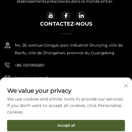
établissements préscolaires dans le monde entier.
CONTACTEZ-NOUS
No. 26, avenue Gongye, parc industriel Shunjing, ville de
Banfu, ville de Zhongshan, province du Guangdong
+86-15019555811
[email protected]
We value your privacy
We use cookies and similar tools to provide our services.
Copyright © 2026 Zhongshan Haijilun Cultural And Educational
If you don't want to accept all cookies, click Personalize
Product Co., Ltd.. Tous droits réservés.
Politique de confidentialité
cookies.
Accept all