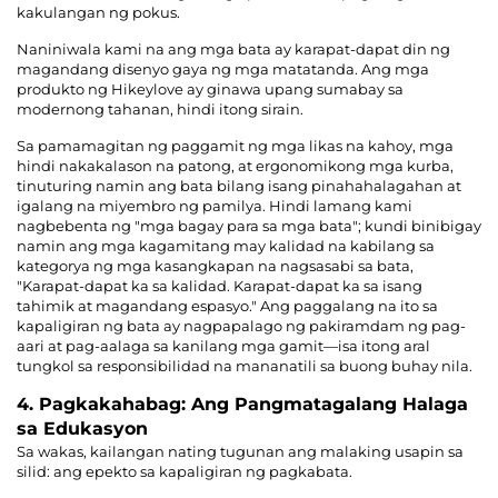
kakulangan ng pokus.
Naniniwala kami na ang mga bata ay karapat-dapat din ng
magandang disenyo gaya ng mga matatanda. Ang mga
produkto ng Hikeylove ay ginawa upang sumabay sa
modernong tahanan, hindi itong sirain.
Sa pamamagitan ng paggamit ng mga likas na kahoy, mga
hindi nakakalason na patong, at ergonomikong mga kurba,
tinuturing namin ang bata bilang isang pinahahalagahan at
igalang na miyembro ng pamilya. Hindi lamang kami
nagbebenta ng "mga bagay para sa mga bata"; kundi binibigay
namin ang mga kagamitang may kalidad na kabilang sa
kategorya ng mga kasangkapan na nagsasabi sa bata,
"Karapat-dapat ka sa kalidad. Karapat-dapat ka sa isang
tahimik at magandang espasyo."
Ang paggalang na ito sa
kapaligiran ng bata ay nagpapalago ng pakiramdam ng pag-
aari at pag-aalaga sa kanilang mga gamit—isa itong aral
tungkol sa responsibilidad na mananatili sa buong buhay nila.
4. Pagkakahabag: Ang Pangmatagalang Halaga
sa Edukasyon
Sa wakas, kailangan nating tugunan ang malaking usapin sa
silid: ang epekto sa kapaligiran ng pagkabata.