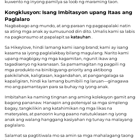
kuwento ng inyong pamilya sa loob ng maraming taon.
Kongklusyon: Isang Imbitasyon upang Itaas ang
Paglalaro
Nagbabago ang mundo, at ang paraan ng pagpapalaki natin
sa ating mga anak ay sumusunod din dito. Umalis kami sa labis
na pagkonsumo at papalapit sa
katauhan
.
Sa Hikeylove, hindi lamang kami isang brand; kami ay isang
kasama sa iyong paglalakbay bilang magulang. Narito kami
upang magbigay ng mga kagamitan, ngunit ikaw ang
tagadisenyo ng karanasan. Sa pamamagitan ng pagpili ng
mga produkto na binibigyang-priority ang aktibong
pakikilahok, kaligtasan, kagandahan, at pangangalaga sa
kapaligiran, hindi ka lamang bumibili ng laruan—ginagawa
mo ang pamantayan para sa buhay ng iyong anak.
Imbitahan ka naming tingnan ang aming koleksyon gamit ang
bagong pananaw. Hanapin ang potensyal sa mga simpleng
bagay, tangkilikin ang katahimikan ng mga likas na
materyales, at panoorin kung paano natutuklasan ng iyong
anak ang walang hanggang kasiyahan ng tunay na malayang
paglalaro.
Salamat sa pagtitiwala mo sa amin sa mga mahalagang taong