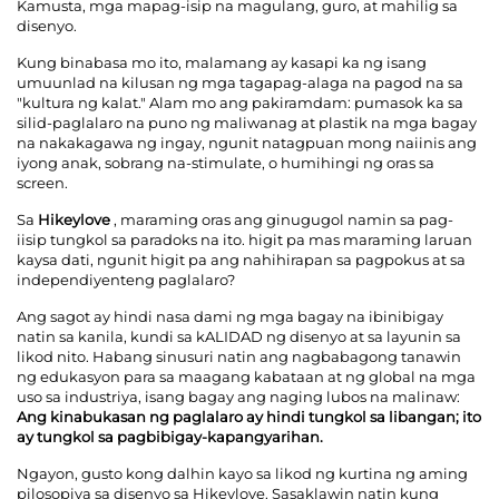
Kamusta, mga mapag-isip na magulang, guro, at mahilig sa
disenyo.
Makipag-ugnayan sa Amin
Kung binabasa mo ito, malamang ay kasapi ka ng isang
umuunlad na kilusan ng mga tagapag-alaga na pagod na sa
"kultura ng kalat." Alam mo ang pakiramdam: pumasok ka sa
Mga Blog
silid-paglalaro na puno ng maliwanag at plastik na mga bagay
na nakakagawa ng ingay, ngunit natagpuan mong naiinis ang
iyong anak, sobrang na-stimulate, o humihingi ng oras sa
screen.
Sa
Hikeylove
, maraming oras ang ginugugol namin sa pag-
iisip tungkol sa paradoks na ito.
higit pa
mas maraming laruan
kaysa dati, ngunit higit pa ang nahihirapan sa pagpokus at sa
independiyenteng paglalaro?
Ang sagot ay hindi nasa
dami
ng mga bagay na ibinibigay
natin sa kanila, kundi sa
kALIDAD
ng disenyo at sa layunin sa
likod nito. Habang sinusuri natin ang nagbabagong tanawin
ng edukasyon para sa maagang kabataan at ng global na mga
uso sa industriya, isang bagay ang naging lubos na malinaw:
Ang kinabukasan ng paglalaro ay hindi tungkol sa libangan; ito
ay tungkol sa pagbibigay-kapangyarihan.
Ngayon, gusto kong dalhin kayo sa likod ng kurtina ng aming
pilosopiya sa disenyo sa Hikeylove. Sasaklawin natin kung