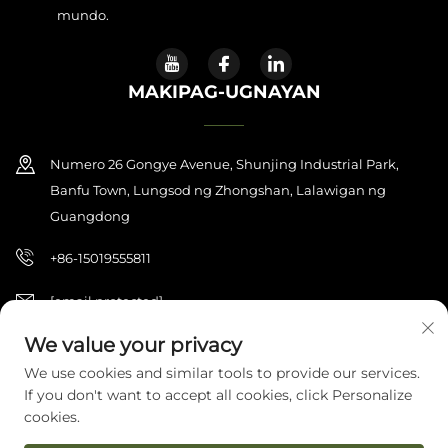
mundo.
MAKIPAG-UGNAYAN
Numero 26 Gongye Avenue, Shunjing Industrial Park,
Banfu Town, Lungsod ng Zhongshan, Lalawigan ng
Guangdong
+86-15019555811
[email protected]
We value your privacy
We use cookies and similar tools to provide our services.
Copyright © 2026 Zhongshan Haijilun Cultural And Educational
If you don't want to accept all cookies, click Personalize
Product Co., Ltd. Nakareserba ang lahat ng karapatan.
Patakaran sa
Pagkakapribado
cookies.