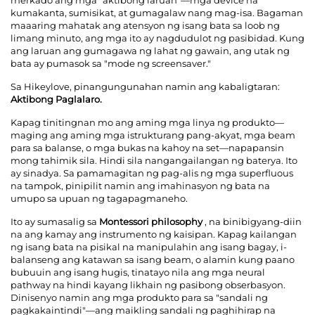
kumakanta, sumisikat, at gumagalaw nang mag-isa. Bagaman
maaaring mahatak ang atensyon ng isang bata sa loob ng
limang minuto, ang mga ito ay nagdudulot ng pasibidad. Kung
ang laruan ang gumagawa ng lahat ng gawain, ang utak ng
bata ay pumasok sa "mode ng screensaver."
Sa Hikeylove, pinangungunahan namin ang kabaligtaran:
Aktibong Paglalaro.
Kapag tinitingnan mo ang aming mga linya ng produkto—
maging ang aming mga istrukturang pang-akyat, mga beam
para sa balanse, o mga bukas na kahoy na set—napapansin
mong tahimik sila. Hindi sila nangangailangan ng baterya. Ito
ay sinadya. Sa pamamagitan ng pag-alis ng mga superfluous
na tampok, pinipilit namin ang imahinasyon ng bata na
umupo sa upuan ng tagapagmaneho.
Ito ay sumasalig sa
Montessori philosophy
, na binibigyang-diin
na ang kamay ang instrumento ng kaisipan. Kapag kailangan
ng isang bata na pisikal na manipulahin ang isang bagay, i-
balanseng ang katawan sa isang beam, o alamin kung paano
bubuuin ang isang hugis, tinatayo nila ang mga neural
pathway na hindi kayang likhain ng pasibong obserbasyon.
Dinisenyo namin ang mga produkto para sa "sandali ng
pagkakaintindi"—ang maikling sandali ng paghihirap na