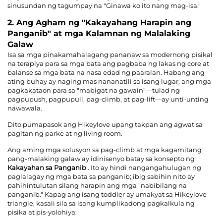
sinusundan ng tagumpay na "Ginawa ko ito nang mag-isa."
2. Ang Agham ng "Kakayahang Harapin ang
Panganib" at mga Kalamnan ng Malalaking
Galaw
Isa sa mga pinakamahalagang pananaw sa modernong pisikal
na terapiya para sa mga bata ang pagbaba ng lakas ng core at
balanse sa mga bata na nasa edad ng paaralan. Habang ang
ating buhay ay naging mas nananatili sa isang lugar, ang mga
pagkakataon para sa "mabigat na gawain"—tulad ng
pagpupush, pagpupull, pag-climb, at pag-lift—ay unti-unting
nawawala.
Dito pumapasok ang Hikeylove upang takpan ang agwat sa
pagitan ng parke at ng living room.
Ang aming mga solusyon sa pag-climb at mga kagamitang
pang-malaking galaw ay idinisenyo batay sa konsepto ng
Kakayahan sa Panganib
. Ito ay hindi nangangahulugan ng
paglalagay ng mga bata sa panganib; ibig sabihin nito ay
pahihintulutan silang harapin ang mga "nabibilang na
panganib." Kapag ang isang toddler ay umakyat sa Hikeylove
triangle, kasali sila sa isang kumplikadong pagkalkula ng
pisika at pis-yolohiya: