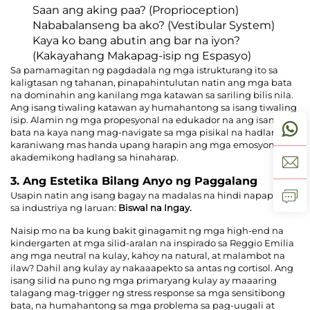
Saan ang aking paa?
(Proprioception)
Nababalanseng ba ako?
(Vestibular System)
Kaya ko bang abutin ang bar na iyon?
(Kakayahang Makapag-isip ng Espasyo)
Sa pamamagitan ng pagdadala ng mga istrukturang ito sa
kaligtasan ng tahanan, pinapahintulutan natin ang mga bata
na dominahin ang kanilang mga katawan sa sariling bilis nila.
Ang isang tiwaling katawan ay humahantong sa isang tiwaling
isip. Alamin ng mga propesyonal na edukador na ang isang
bata na kaya nang mag-navigate sa mga pisikal na hadlang ay
karaniwang mas handa upang harapin ang mga emosyonal at
akademikong hadlang sa hinaharap.
3. Ang Estetika Bilang Anyo ng Paggalang
Usapin natin ang isang bagay na madalas na hindi napapansin
sa industriya ng laruan:
Biswal na Ingay.
Naisip mo na ba kung bakit ginagamit ng mga high-end na
kindergarten at mga silid-aralan na inspirado sa Reggio Emilia
ang mga neutral na kulay, kahoy na natural, at malambot na
ilaw? Dahil ang kulay ay nakaaapekto sa antas ng cortisol. Ang
isang silid na puno ng mga primaryang kulay ay maaaring
talagang mag-trigger ng stress response sa mga sensitibong
bata, na humahantong sa mga problema sa pag-uugali at