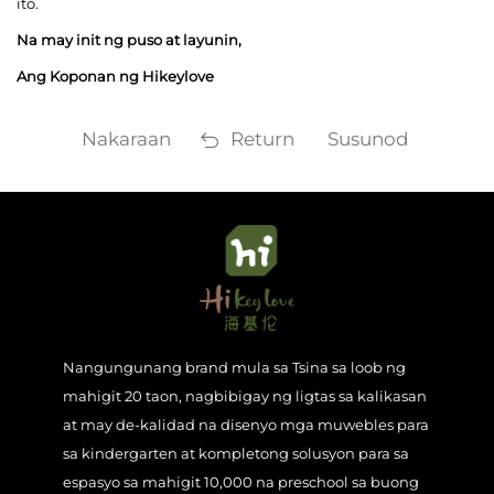
ito.
Na may init ng puso at layunin,
Ang Koponan ng Hikeylove
Nakaraan
Return
Susunod
Nangungunang brand mula sa Tsina sa loob ng
mahigit 20 taon, nagbibigay ng ligtas sa kalikasan
at may de-kalidad na disenyo mga muwebles para
sa kindergarten at kompletong solusyon para sa
espasyo sa mahigit 10,000 na preschool sa buong