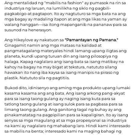
Ang mentalidad ng "mabilis na fashion" ay pumasok na rin sa
industriya ng laruan, na lumilikha ng siklo ng pagbili-
pagkabigo-at pagtapon. Ito ay nagtuturo sa mga bata na ang
mga bagay ay madaling itapon at ang mga likas na yaman ay
walang hanggan—isa itong mapanganib na pananaw para sa
susunod na henerasyon.
Ang Hikeylove ay nakatuon sa
"Pamantayan ng Pamana."
Ginagamit namin ang mga mataas na kalidad at
pangmatagalang materyales hindi lamang upang iligtas ang
planeta, kundi upang turuan din ang isang pilosopiya ng
halaga. Kapag naglalaro ang isang bata sa isang matibay na
kahoy na bagay na may bigat at tekstura, natututo silang
hawakan ito nang iba kaysa sa isang manipis na piraso ng
plastik. Natututo sila ng pagtitiis.
Bukod dito, idinisenyo ang aming mga produkto upang lumaki
kasama
kasama ang
ang bata. Ang isang arkong pang-akyat
para sa isang taong gulang ay naging isang kuta para sa
tatlong taong gulang at isang sulok para sa pagbasa para sa
limang taong gulang. Ang ganitong tagal ng buhay ay ang
pinakamatatag na pagpipilian para sa kapaligiran. Ito ay isang
senyas sa mga magulang at sa mga propesyonal sa industriya
na kami ay naglalaro ng mahabang laro. Hindi kami interesado
sa mabilis na benta; interesado kami na maging bahagi ng