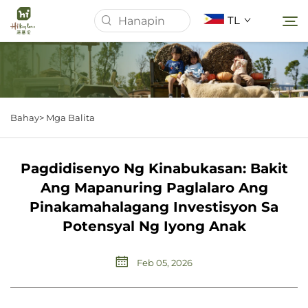
TL
Homepage
Bahay>
Mga Balita
Tungkol Sa Amin
Pagdidisenyo Ng Kinabukasan: Bakit
Mga Produkto
Ang Mapanuring Paglalaro Ang
Pinakamahalagang Investisyon Sa
Mga Balita
Potensyal Ng Iyong Anak
Mga kaso
Feb 05, 2026
I-download