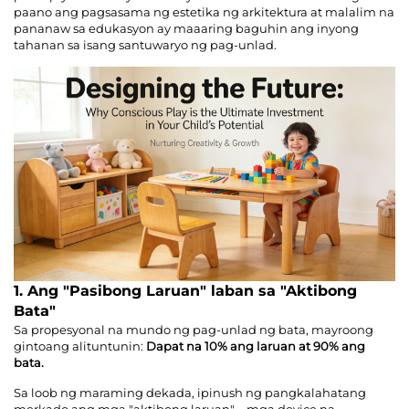
paano ang pagsasama ng estetika ng arkitektura at malalim na
pananaw sa edukasyon ay maaaring baguhin ang inyong
tahanan sa isang santuwaryo ng pag-unlad.
1. Ang "Pasibong Laruan" laban sa "Aktibong
Bata"
Sa propesyonal na mundo ng pag-unlad ng bata, mayroong
gintoang alituntunin:
Dapat na 10% ang laruan at 90% ang
bata.
Sa loob ng maraming dekada, ipinush ng pangkalahatang
merkado ang mga "aktibong laruan"—mga device na