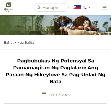
TL
Homepage
Bahay>
Mga Balita
Tungkol Sa Amin
Pagbubukas Ng Potensyal Sa
Mga Produkto
Pamamagitan Ng Paglalaro: Ang
Paraan Ng Hikeylove Sa Pag-Unlad Ng
Mga Balita
Bata
Mga kaso
Feb 06, 2026
I-download