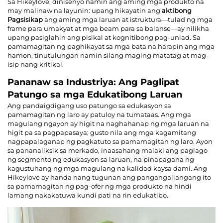
Sa Hikeylove, dinisenyo namin ang aming mga produkto na
may malinaw na layunin: upang hikayatin ang
aktibong
Pagsisikap
ang aming mga laruan at istruktura—tulad ng mga
frame para umakyat at mga beam para sa balanse—ay nilikha
upang pasiglahin ang pisikal at kognitibong pag-unlad. Sa
pamamagitan ng paghikayat sa mga bata na harapin ang mga
hamon, tinutulungan namin silang maging matatag at mag-
isip nang kritikal.
Pananaw sa Industriya: Ang Paglipat
Patungo sa mga Edukatibong Laruan
Ang pandaigdigang uso patungo sa edukasyon sa
pamamagitan ng laro ay patuloy na tumataas. Ang mga
magulang ngayon ay higit na naghahanap ng mga laruan na
higit pa sa pagpapasaya; gusto nila ang mga kagamitang
nagpapalaganap ng pagkatuto sa pamamagitan ng laro. Ayon
sa pananaliksik sa merkado, inaasahang malaki ang paglago
ng segmento ng edukasyon sa laruan, na pinapagana ng
kagustuhang ng mga magulang na kalidad kaysa dami. Ang
Hikeylove ay handa nang tugunan ang pangangailangang ito
sa pamamagitan ng pag-ofer ng mga produkto na hindi
lamang nakakatuwa kundi pati na rin edukatibo.