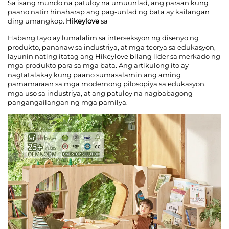
Sa isang mundo na patuloy na umuunlad, ang paraan kung
paano natin hinaharap ang pag-unlad ng bata ay kailangan
ding umangkop.
Hikeylove
sa
Makipag-ugnayan sa Amin
Habang tayo ay lumalalim sa interseksyon ng disenyo ng
produkto, pananaw sa industriya, at mga teorya sa edukasyon,
Mga Blog
layunin nating itatag ang Hikeylove bilang lider sa merkado ng
mga produkto para sa mga bata. Ang artikulong ito ay
nagtatalakay kung paano sumasalamin ang aming
pamamaraan sa mga modernong pilosopiya sa edukasyon,
mga uso sa industriya, at ang patuloy na nagbabagong
pangangailangan ng mga pamilya.