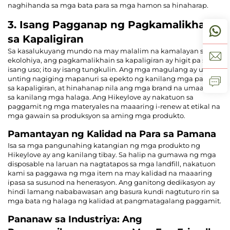
naghihanda sa mga bata para sa mga hamon sa hinaharap.
3. Isang Pagganap ng Pagkamalikhain
sa Kapaligiran
Sa kasalukuyang mundo na may malalim na kamalayan sa
ekolohiya, ang pagkamalikhain sa kapaligiran ay higit pa sa
isang uso; ito ay isang tungkulin. Ang mga magulang ay unti-
unting nagiging mapanuri sa epekto ng kanilang mga pagbili
sa kapaligiran, at hinahanap nila ang mga brand na umaayon
sa kanilang mga halaga. Ang Hikeylove ay nakatuon sa
paggamit ng mga materyales na maaaring i-renew at etikal na
mga gawain sa produksyon sa aming mga produkto.
Pamantayan ng Kalidad na Para sa Pamana
Isa sa mga pangunahing katangian ng mga produkto ng
Hikeylove ay ang kanilang tibay. Sa halip na gumawa ng mga
disposable na laruan na nagtatapos sa mga landfill, nakatuon
kami sa paggawa ng mga item na may kalidad na maaaring
ipasa sa susunod na henerasyon. Ang ganitong dedikasyon ay
hindi lamang nababawasan ang basura kundi nagtuturo rin sa
mga bata ng halaga ng kalidad at pangmatagalang paggamit.
Pananaw sa Industriya: Ang