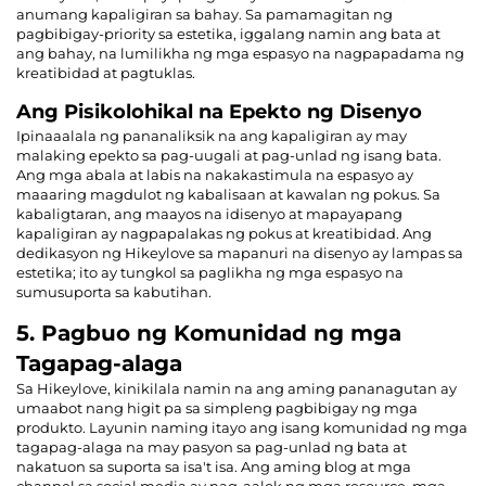
anumang kapaligiran sa bahay. Sa pamamagitan ng
pagbibigay-priority sa estetika, iggalang namin ang bata at
ang bahay, na lumilikha ng mga espasyo na nagpapadama ng
kreatibidad at pagtuklas.
Ang Pisikolohikal na Epekto ng Disenyo
Ipinaaalala ng pananaliksik na ang kapaligiran ay may
malaking epekto sa pag-uugali at pag-unlad ng isang bata.
Ang mga abala at labis na nakakastimula na espasyo ay
maaaring magdulot ng kabalisaan at kawalan ng pokus. Sa
kabaligtaran, ang maayos na idisenyo at mapayapang
kapaligiran ay nagpapalakas ng pokus at kreatibidad. Ang
dedikasyon ng Hikeylove sa mapanuri na disenyo ay lampas sa
estetika; ito ay tungkol sa paglikha ng mga espasyo na
sumusuporta sa kabutihan.
5. Pagbuo ng Komunidad ng mga
Tagapag-alaga
Sa Hikeylove, kinikilala namin na ang aming pananagutan ay
umaabot nang higit pa sa simpleng pagbibigay ng mga
produkto. Layunin naming itayo ang isang komunidad ng mga
tagapag-alaga na may pasyon sa pag-unlad ng bata at
nakatuon sa suporta sa isa't isa. Ang aming blog at mga
channel sa social media ay nag-aalok ng mga resource, mga