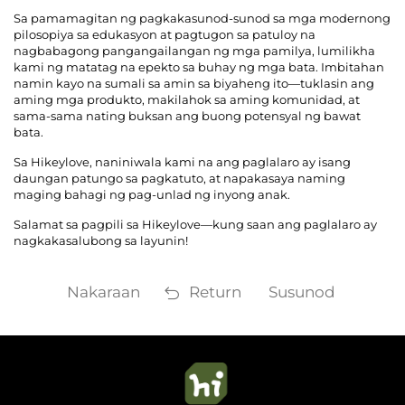
Sa pamamagitan ng pagkakasunod-sunod sa mga modernong
pilosopiya sa edukasyon at pagtugon sa patuloy na
nagbabagong pangangailangan ng mga pamilya, lumilikha
kami ng matatag na epekto sa buhay ng mga bata. Imbitahan
namin kayo na sumali sa amin sa biyaheng ito—tuklasin ang
aming mga produkto, makilahok sa aming komunidad, at
sama-sama nating buksan ang buong potensyal ng bawat
bata.
Sa Hikeylove, naniniwala kami na ang paglalaro ay isang
daungan patungo sa pagkatuto, at napakasaya naming
maging bahagi ng pag-unlad ng inyong anak.
Salamat sa pagpili sa Hikeylove—kung saan ang paglalaro ay
nagkakasalubong sa layunin!
Nakaraan
Return
Susunod