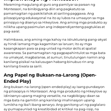
Maraming magulang at guro ang pamilyar sa paraan ng
Montessori, na binibigyang-diin ang pagkatuto sa
pamamagitan ng pakikilahok at sariling paggawa. Ang
pilosopiyang edukasyonal na ito ay lubos na umaayon sa mga
prinsipyo ng disenyo sa Hikeylove. Ang aming mga produkto ay
nilikha upang pasimulan ang independiyenteng pagtuklas at
pag-aaral.
Halimbawa, ang aming mga kahoy na istrukturang pang-akyat
ay hindi lamang mga kagamitan sa laruan; ito ay mga
kasangkapan para sa pag-unlad ng motor skills at spatial
awareness. Sa pamamagitan ng pagpapahintulot sa mga bata
na umakyat, magbalanse, at sumuri, tinutulungan namin ang
kanilang pisikal na kalusugan habang binubuo rin ang
kanilang tiwala sa sarili.
Ang Papel ng Buksan-na-Larong (Open-
Ended Play)
Ang buksan-na-larong (open-ended play) ay isang pundasyon
ng pilosopiya ni Montessori. Ang mga produkto ng Hikeylove ay
idinisenyo upang maging versatile, na nagbibigay-daan sa
mga bata na gamitin ang kanilang imahinasyon upang
lumikha ng iba’t ibang senaryo. Ang ganitong uri ng paglalaro
ay pumapaunlad ng kreatibidad at kritikal na pag-iisip, na