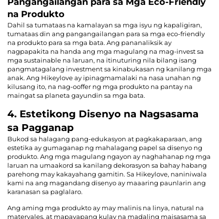
Pangangailangan para sa Mga Eco-Friendly
na Produkto
Dahil sa tumataas na kamalayan sa mga isyu ng kapaligiran,
tumataas din ang pangangailangan para sa mga eco-friendly
na produkto para sa mga bata. Ang pananaliksik ay
nagpapakita na handa ang mga magulang na mag-invest sa
mga sustainable na laruan, na itinuturing nila bilang isang
pangmatagalang investment sa kinabukasan ng kanilang mga
anak. Ang Hikeylove ay ipinagmamalaki na nasa unahan ng
kilusang ito, na nag-ooffer ng mga produkto na pantay na
maingat sa planeta gayundin sa mga bata.
4. Estetikong Disenyo na Nagsasama
sa Pagganap
Bukod sa halagang pang-edukasyon at pagkakaparaan, ang
estetika ay gumaganap ng mahalagang papel sa disenyo ng
produkto. Ang mga magulang ngayon ay naghahanap ng mga
laruan na umaakord sa kanilang dekorasyon sa bahay habang
parehong may kakayahang gamitin. Sa Hikeylove, naniniwala
kami na ang magandang disenyo ay maaaring paunlarin ang
karanasan sa paglalaro.
Ang aming mga produkto ay may malinis na linya, natural na
materyales, at mapayapang kulay na madaling maisasama sa