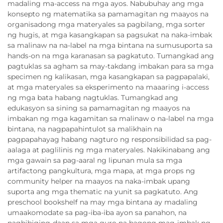
madaling ma-access na mga ayos. Nabubuhay ang mga
konsepto ng matematika sa pamamagitan ng maayos na
organisadong mga materyales sa pagbilang, mga sorter
ng hugis, at mga kasangkapan sa pagsukat na naka-imbak
sa malinaw na na-label na mga bintana na sumusuporta sa
hands-on na mga karanasan sa pagkatuto. Tumangkad ang
pagtuklas sa agham sa may-takdang imbakan para sa mga
specimen ng kalikasan, mga kasangkapan sa pagpapalaki,
at mga materyales sa eksperimento na maaaring i-access
ng mga bata habang nagtuklas. Tumangkad ang
edukasyon sa sining sa pamamagitan ng maayos na
imbakan ng mga kagamitan sa malinaw o na-label na mga
bintana, na nagpapahintulot sa malikhain na
pagpapahayag habang nagturo ng responsibilidad sa pag-
aalaga at paglilinis ng mga materyales. Nakikinabang ang
mga gawain sa pag-aaral ng lipunan mula sa mga
artifactong pangkultura, mga mapa, at mga props ng
community helper na maayos na naka-imbak upang
suporta ang mga thematic na yunit sa pagkatuto. Ang
preschool bookshelf na may mga bintana ay madaling
umaakomodate sa pag-iba-iba ayon sa panahon, na
nagbibiging-daan sa mga guro na bagong mag-imbak ng