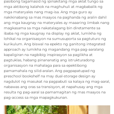
pasibong tagamasid ng ipinakitang mga aklat tungo sa
mga aktibong kalahok na maghuhuli at magbabalik ng
mga materyales nang mag-isa. Ang mga guro ay
nakikinabang sa mas maayos na paghanda ng aralin dahil
ang mga kaugnay na materyales ay maaaring iimbak nang
magkasama sa mga nakatalagang bin diretamente sa
ibaba ng mga kaugnay na display ng aklat, lumikha ng
lohikal na organisasyon na sumusuporta sa pagtuturo ng
kurikulum. Ang biswal na epekto ng ganitong integrated
approach ay lumikha ng magandang mga pag-aaralang
kapaligiran na nagbibig inspirasyon sa paglikha at
pagtuklas, habang pinananatig ang istrukturadong
organisasyon na mahalaga para sa epektibong
pamamahala ng silid-aralan. Ang pagpapatupad ng
preschool bookshelf na may dual-storage design ay
nagdulot ng masukat na pagpabuti sa kalaya ng mag-aaral,
nabawas ang oras sa transisyon, at napahusay ang mga
resulta ng pag-aaral sa pamamagitan ng mas maayos na
pag-access sa mga mapagkukunan.