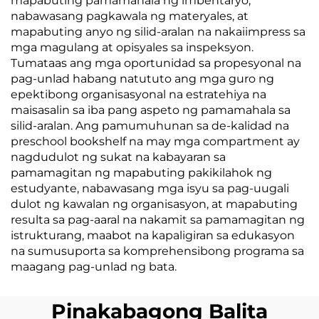
mapabuting pamamahala ng imbentaryo,
nabawasang pagkawala ng materyales, at
mapabuting anyo ng silid-aralan na nakaiimpress sa
mga magulang at opisyales sa inspeksyon.
Tumataas ang mga oportunidad sa propesyonal na
pag-unlad habang natututo ang mga guro ng
epektibong organisasyonal na estratehiya na
maisasalin sa iba pang aspeto ng pamamahala sa
silid-aralan. Ang pamumuhunan sa de-kalidad na
preschool bookshelf na may mga compartment ay
nagdudulot ng sukat na kabayaran sa
pamamagitan ng mapabuting pakikilahok ng
estudyante, nabawasang mga isyu sa pag-uugali
dulot ng kawalan ng organisasyon, at mapabuting
resulta sa pag-aaral na nakamit sa pamamagitan ng
istrukturang, maabot na kapaligiran sa edukasyon
na sumusuporta sa komprehensibong programa sa
maagang pag-unlad ng bata.
Pinakabagong Balita