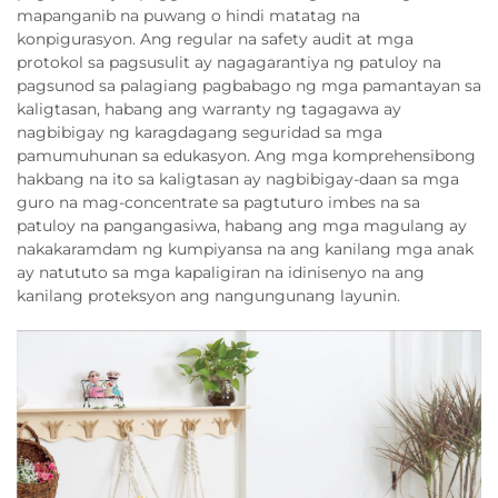
mapanganib na puwang o hindi matatag na
konpigurasyon. Ang regular na safety audit at mga
protokol sa pagsusulit ay nagagarantiya ng patuloy na
pagsunod sa palagiang pagbabago ng mga pamantayan sa
kaligtasan, habang ang warranty ng tagagawa ay
nagbibigay ng karagdagang seguridad sa mga
pamumuhunan sa edukasyon. Ang mga komprehensibong
hakbang na ito sa kaligtasan ay nagbibigay-daan sa mga
guro na mag-concentrate sa pagtuturo imbes na sa
patuloy na pangangasiwa, habang ang mga magulang ay
nakakaramdam ng kumpiyansa na ang kanilang mga anak
ay natututo sa mga kapaligiran na idinisenyo na ang
kanilang proteksyon ang nangungunang layunin.