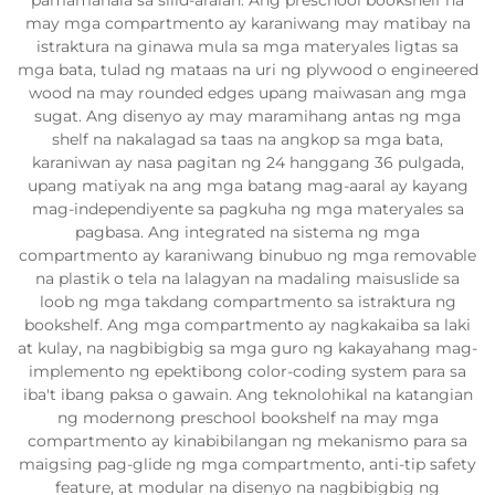
pamamahala sa silid-aralan. Ang preschool bookshelf na
may mga compartmento ay karaniwang may matibay na
istraktura na ginawa mula sa mga materyales ligtas sa
mga bata, tulad ng mataas na uri ng plywood o engineered
wood na may rounded edges upang maiwasan ang mga
sugat. Ang disenyo ay may maramihang antas ng mga
shelf na nakalagad sa taas na angkop sa mga bata,
karaniwan ay nasa pagitan ng 24 hanggang 36 pulgada,
upang matiyak na ang mga batang mag-aaral ay kayang
mag-independiyente sa pagkuha ng mga materyales sa
pagbasa. Ang integrated na sistema ng mga
compartmento ay karaniwang binubuo ng mga removable
na plastik o tela na lalagyan na madaling maisuslide sa
loob ng mga takdang compartmento sa istraktura ng
bookshelf. Ang mga compartmento ay nagkakaiba sa laki
at kulay, na nagbibigbig sa mga guro ng kakayahang mag-
implemento ng epektibong color-coding system para sa
iba't ibang paksa o gawain. Ang teknolohikal na katangian
ng modernong preschool bookshelf na may mga
compartmento ay kinabibilangan ng mekanismo para sa
maigsing pag-glide ng mga compartmento, anti-tip safety
feature, at modular na disenyo na nagbibigbig ng