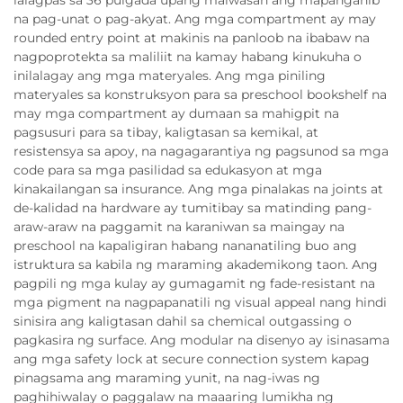
na pag-unat o pag-akyat. Ang mga compartment ay may
rounded entry point at makinis na panloob na ibabaw na
nagpoprotekta sa maliliit na kamay habang kinukuha o
inilalagay ang mga materyales. Ang mga piniling
materyales sa konstruksyon para sa preschool bookshelf na
may mga compartment ay dumaan sa mahigpit na
pagsusuri para sa tibay, kaligtasan sa kemikal, at
resistensya sa apoy, na nagagarantiya ng pagsunod sa mga
code para sa mga pasilidad sa edukasyon at mga
kinakailangan sa insurance. Ang mga pinalakas na joints at
de-kalidad na hardware ay tumitibay sa matinding pang-
araw-araw na paggamit na karaniwan sa maingay na
preschool na kapaligiran habang nananatiling buo ang
istruktura sa kabila ng maraming akademikong taon. Ang
pagpili ng mga kulay ay gumagamit ng fade-resistant na
mga pigment na nagpapanatili ng visual appeal nang hindi
sinisira ang kaligtasan dahil sa chemical outgassing o
pagkasira ng surface. Ang modular na disenyo ay isinasama
ang mga safety lock at secure connection system kapag
pinagsama ang maraming yunit, na nag-iwas ng
paghihiwalay o paggalaw na maaaring lumikha ng