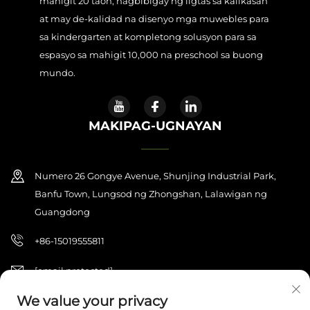
mahigit 20 taon, nagbibigay ng ligtas sa kalikasan
at may de-kalidad na disenyo mga muwebles para
sa kindergarten at kompletong solusyon para sa
espasyo sa mahigit 10,000 na preschool sa buong
mundo.
MAKIPAG-UGNAYAN
Numero 26 Gongye Avenue, Shunjing Industrial Park,
Banfu Town, Lungsod ng Zhongshan, Lalawigan ng
Guangdong
+86-15019555811
[email protected]
We value your privacy