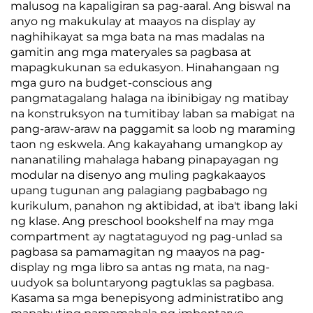
malusog na kapaligiran sa pag-aaral. Ang biswal na
anyo ng makukulay at maayos na display ay
naghihikayat sa mga bata na mas madalas na
gamitin ang mga materyales sa pagbasa at
mapagkukunan sa edukasyon. Hinahangaan ng
mga guro na budget-conscious ang
pangmatagalang halaga na ibinibigay ng matibay
na konstruksyon na tumitibay laban sa mabigat na
pang-araw-araw na paggamit sa loob ng maraming
taon ng eskwela. Ang kakayahang umangkop ay
nananatiling mahalaga habang pinapayagan ng
modular na disenyo ang muling pagkakaayos
upang tugunan ang palagiang pagbabago ng
kurikulum, panahon ng aktibidad, at iba't ibang laki
ng klase. Ang preschool bookshelf na may mga
compartment ay nagtataguyod ng pag-unlad sa
pagbasa sa pamamagitan ng maayos na pag-
display ng mga libro sa antas ng mata, na nag-
uudyok sa boluntaryong pagtuklas sa pagbasa.
Kasama sa mga benepisyong administratibo ang