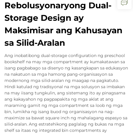
Rebolusyonaryong Dual-
Storage Design ay
Maksimisar ang Kahusayan
sa Silid-Aralan
Ang inobatibong dual-storage configuration ng preschool
bookshelf na may mga compartment ay kumakatawan sa
isang pagbabago sa disenyo ng kasangkapan sa edukasyon
na nakatuon sa mga hamong pang-organisasyon sa
modernong mga silid-aralan ng maagap na pagkatuto.
Hindi katulad ng tradisyonal na mga solusyon sa imbakan
na may iisang tungkulin, ang sistemang ito ay pinagsama
ang kakayahon ng pagpapakita ng mga aklat at ang
maraming gamit ng mga compartment sa loob ng mga
bin, lumikha ng isang buod ng organisasyon na nag-
maximize sa bawat square inch ng mahalagang espasyo sa
silid-aralan. Ang estratehikong paglalag ng bukas na mga
shelf sa itaas ng integrated bin compartments ay