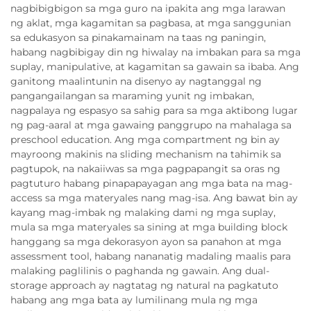
nagbibigbigon sa mga guro na ipakita ang mga larawan
ng aklat, mga kagamitan sa pagbasa, at mga sanggunian
sa edukasyon sa pinakamainam na taas ng paningin,
habang nagbibigay din ng hiwalay na imbakan para sa mga
suplay, manipulative, at kagamitan sa gawain sa ibaba. Ang
ganitong maalintunin na disenyo ay nagtanggal ng
pangangailangan sa maraming yunit ng imbakan,
nagpalaya ng espasyo sa sahig para sa mga aktibong lugar
ng pag-aaral at mga gawaing panggrupo na mahalaga sa
preschool education. Ang mga compartment ng bin ay
mayroong makinis na sliding mechanism na tahimik sa
pagtupok, na nakaiiwas sa mga pagpapangit sa oras ng
pagtuturo habang pinapapayagan ang mga bata na mag-
access sa mga materyales nang mag-isa. Ang bawat bin ay
kayang mag-imbak ng malaking dami ng mga suplay,
mula sa mga materyales sa sining at mga building block
hanggang sa mga dekorasyon ayon sa panahon at mga
assessment tool, habang nananatig madaling maalis para
malaking paglilinis o paghanda ng gawain. Ang dual-
storage approach ay nagtatag ng natural na pagkatuto
habang ang mga bata ay lumilinang mula ng mga