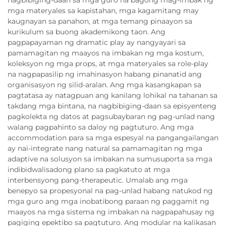
mga materyales sa kapistahan, mga kagamitang may
kaugnayan sa panahon, at mga temang pinaayon sa
kurikulum sa buong akademikong taon. Ang
pagpapayaman ng dramatic play ay nangyayari sa
pamamagitan ng maayos na imbakan ng mga kostum,
koleksyon ng mga props, at mga materyales sa role-play
na nagpapasilip ng imahinasyon habang pinanatid ang
organisasyon ng silid-aralan. Ang mga kasangkapan sa
pagtatasa ay natagpuan ang kanilang lohikal na tahanan sa
takdang mga bintana, na nagbibiging-daan sa episyenteng
pagkolekta ng datos at pagsubaybaran ng pag-unlad nang
walang pagpahinto sa daloy ng pagtuturo. Ang mga
accommodation para sa mga espesyal na pangangailangan
ay nai-integrate nang natural sa pamamagitan ng mga
adaptive na solusyon sa imbakan na sumusuporta sa mga
indibidwalisadong plano sa pagkatuto at mga
interbensyong pang-therapeutic. Umalab ang mga
benepyo sa propesyonal na pag-unlad habang natukod ng
mga guro ang mga inobatibong paraan ng paggamit ng
maayos na mga sistema ng imbakan na nagpapahusay ng
pagiging epektibo sa pagtuturo. Ang modular na kalikasan