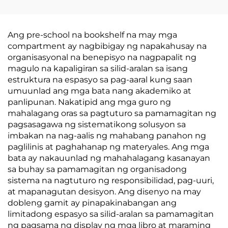
Ang pre-school na bookshelf na may mga
compartment ay nagbibigay ng napakahusay na
organisasyonal na benepisyo na nagpapalit ng
magulo na kapaligiran sa silid-aralan sa isang
estruktura na espasyo sa pag-aaral kung saan
umuunlad ang mga bata nang akademiko at
panlipunan. Nakatipid ang mga guro ng
mahalagang oras sa pagtuturo sa pamamagitan ng
pagsasagawa ng sistematikong solusyon sa
imbakan na nag-aalis ng mahabang panahon ng
paglilinis at paghahanap ng materyales. Ang mga
bata ay nakauunlad ng mahahalagang kasanayan
sa buhay sa pamamagitan ng organisadong
sistema na nagtuturo ng responsibilidad, pag-uuri,
at mapanagutan desisyon. Ang disenyo na may
dobleng gamit ay pinapakinabangan ang
limitadong espasyo sa silid-aralan sa pamamagitan
ng pagsama ng display ng mga libro at maraming