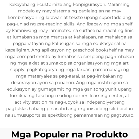
kakayahang i-customize ang konpigurasyon. Maraming
modelo ay may sistema ng paglalaglan na may
kombinasyon ng larawan at teksto upang suportado ang
pag-unlad ng pre-reading skills. Ang ibabaw ng mga shelf
ay karaniwang may laminated na surface na madaling linis
at lumaban sa mga mantsa at kahalapan, na mahalaga sa
pagpanatayan ng kalusugan sa mga edukasyonal na
kapaligiran. Ang aplikasyon ng preschool bookshelf na may
mga compartmento ay lumabas sa simpleng pag-imbakan
ng mga aklat at sumakop sa organisasyon ng mga art
supply, pagkategorya ng mga laruan, pamamahagi ng
mga materyales sa pag-aaral, at pag-imbakan ng
dekorasyon ayon sa panahon. Ang mga institusyon sa
edukasyon ay gumagamit ng mga ganitong yunit upang
lumikha ng takdang reading corner, learning center, at
activity station na nag-udyok sa independiyenteng
pagtuklas habang pinanatid ang organisadong silid-aralan
na sumusuporta sa epektibong pamamaraan ng pagtuturo.
Mga Populer na Produkto