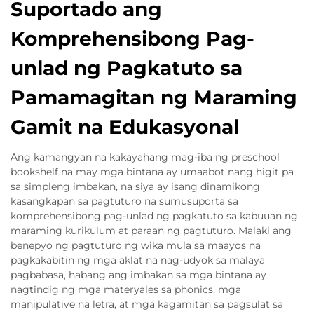
Suportado ang
Komprehensibong Pag-
unlad ng Pagkatuto sa
Pamamagitan ng Maraming
Gamit na Edukasyonal
Ang kamangyan na kakayahang mag-iba ng preschool
bookshelf na may mga bintana ay umaabot nang higit pa
sa simpleng imbakan, na siya ay isang dinamikong
kasangkapan sa pagtuturo na sumusuporta sa
komprehensibong pag-unlad ng pagkatuto sa kabuuan ng
maraming kurikulum at paraan ng pagtuturo. Malaki ang
benepyo ng pagtuturo ng wika mula sa maayos na
pagkakabitin ng mga aklat na nag-udyok sa malaya
pagbabasa, habang ang imbakan sa mga bintana ay
nagtindig ng mga materyales sa phonics, mga
manipulative na letra, at mga kagamitan sa pagsulat sa