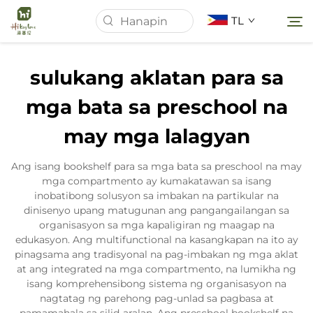
TL
sulukang aklatan para sa
Tahanan
mga bata sa preschool na
may mga lalagyan
Tungkol Sa Amin
Ang isang bookshelf para sa mga bata sa preschool na may
Mga Produkto
mga compartmento ay kumakatawan sa isang
inobatibong solusyon sa imbakan na partikular na
dinisenyo upang matugunan ang pangangailangan sa
Balita
organisasyon sa mga kapaligiran ng maagap na
edukasyon. Ang multifunctional na kasangkapan na ito ay
pinagsama ang tradisyonal na pag-imbakan ng mga aklat
Mga kaso
at ang integrated na mga compartmento, na lumikha ng
isang komprehensibong sistema ng organisasyon na
nagtatag ng parehong pag-unlad sa pagbasa at
Makipag-ugnayan sa Amin