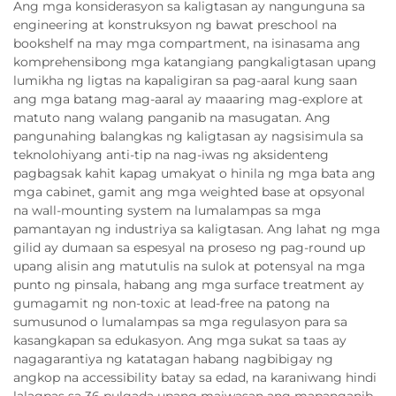
Ang mga konsiderasyon sa kaligtasan ay nangunguna sa
engineering at konstruksyon ng bawat preschool na
bookshelf na may mga compartment, na isinasama ang
komprehensibong mga katangiang pangkaligtasan upang
lumikha ng ligtas na kapaligiran sa pag-aaral kung saan
ang mga batang mag-aaral ay maaaring mag-explore at
matuto nang walang panganib na masugatan. Ang
pangunahing balangkas ng kaligtasan ay nagsisimula sa
teknolohiyang anti-tip na nag-iwas ng aksidenteng
pagbagsak kahit kapag umakyat o hinila ng mga bata ang
mga cabinet, gamit ang mga weighted base at opsyonal
na wall-mounting system na lumalampas sa mga
pamantayan ng industriya sa kaligtasan. Ang lahat ng mga
gilid ay dumaan sa espesyal na proseso ng pag-round up
upang alisin ang matutulis na sulok at potensyal na mga
punto ng pinsala, habang ang mga surface treatment ay
gumagamit ng non-toxic at lead-free na patong na
sumusunod o lumalampas sa mga regulasyon para sa
kasangkapan sa edukasyon. Ang mga sukat sa taas ay
nagagarantiya ng katatagan habang nagbibigay ng
angkop na accessibility batay sa edad, na karaniwang hindi
lalagpas sa 36 pulgada upang maiwasan ang mapanganib