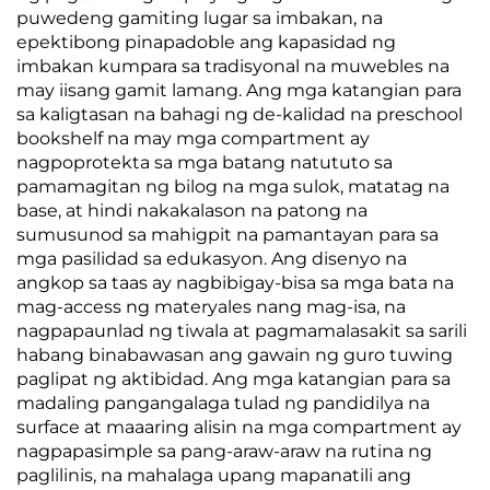
puwedeng gamiting lugar sa imbakan, na
epektibong pinapadoble ang kapasidad ng
imbakan kumpara sa tradisyonal na muwebles na
may iisang gamit lamang. Ang mga katangian para
sa kaligtasan na bahagi ng de-kalidad na preschool
bookshelf na may mga compartment ay
nagpoprotekta sa mga batang natututo sa
pamamagitan ng bilog na mga sulok, matatag na
base, at hindi nakakalason na patong na
sumusunod sa mahigpit na pamantayan para sa
mga pasilidad sa edukasyon. Ang disenyo na
angkop sa taas ay nagbibigay-bisa sa mga bata na
mag-access ng materyales nang mag-isa, na
nagpapaunlad ng tiwala at pagmamalasakit sa sarili
habang binabawasan ang gawain ng guro tuwing
paglipat ng aktibidad. Ang mga katangian para sa
madaling pangangalaga tulad ng pandidilya na
surface at maaaring alisin na mga compartment ay
nagpapasimple sa pang-araw-araw na rutina ng
paglilinis, na mahalaga upang mapanatili ang