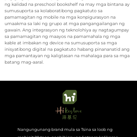
ng kalidad na preschool bookshelf na may mga bintana ay
sumusuporta sa kolaboratibong pagkatuto sa
pamamagitan ng mobile na mga konpigurasyon na
umaakma sa laki ng grupo at mga pangangailangan ng
gawain. Ang integrasyon ng teknolohiya ay nagtagumpay
sa pamamagitan ng maayos na pamamahala ng mga
kable at imbakan ng device na sumusuporta sa mga
inisyatibong digital na pagkatuto habang pinananatid ang
mga pamantayan ng kaligtasan na mahalaga para sa mga
batang mag-aaral.
Nangungunang brand mula sa Tsina sa loob ng