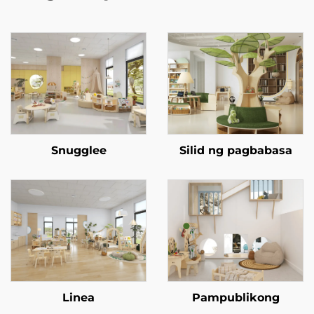
Snugglee
Silid ng pagbabasa
Linea
Pampublikong