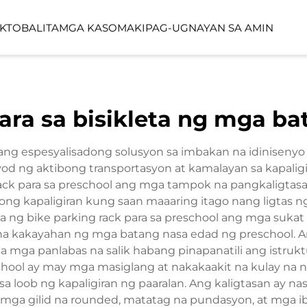
KTO
BALITA
MGA KASO
MAKIPAG-UGNAYAN SA AMIN
YO
LINEA SERIES
LUMIN FORES
ara sa bisikleta ng mga ba
FUNCTION SPACE
OUTDOOR SP
isang espesyalisadong solusyon sa imbakan na idinisenyo
od ng aktibong transportasyon at kamalayan sa kapaligi
rack para sa preschool ang mga tampok na pangkaligt
 kapaligiran kung saan maaaring itago nang ligtas ng m
 ng bike parking rack para sa preschool ang mga sukat n
 na kakayahan ng mga batang nasa edad ng preschool. 
a mga panlabas na salik habang pinapanatili ang istrukt
school ay may mga masiglang at nakakaakit na kulay n
 loob ng kapaligiran ng paaralan. Ang kaligtasan ay na
ay mga gilid na rounded, matatag na pundasyon, at mga