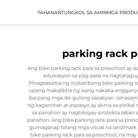
TAHANAN
TUNGKOL SA AMIN
MGA PRODU
PUBLIKONG ESPAS
parking rack p
CHILDCARE SPACE
Ang bike parking rack para sa preschool ay 
edukasyon sa pag-aaral na nagtataguy
Pinagsasama ng inobatibong bike parking 
upang makalikha ng isang nakaka-engganyong
iba pang mga de-gulong sasakyan. Isinasama
ng kagamitan at espasyo ay akma sa pisikal
sa panahon ay nagbibigay-protekta laban s
panahon. Ang bike parking rack para sa pre
gumaganap bilang mga visual na landmark sa
bike parking rack para sa preschool, na m