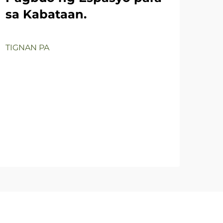
sa Kabataan.
Pa
TIGNAN PA
Ma
Su
Mg
Is
Hi
TIG