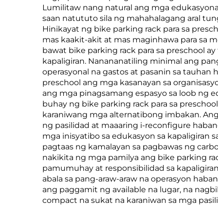
Lumilitaw nang natural ang mga edukasyonal
saan natututo sila ng mahahalagang aral tun
Hinikayat ng bike parking rack para sa pres
mas kaakit-akit at mas maginhawa para sa m
bawat bike parking rack para sa preschool 
kapaligiran. Nanananatiling minimal ang pan
operasyonal na gastos at pasanin sa tauhan h
preschool ang mga kasanayan sa organisasy
ang mga pinagsamang espasyo sa loob ng ed
buhay ng bike parking rack para sa presch
karaniwang mga alternatibong imbakan. Ang f
ng pasilidad at maaaring i-reconfigure hab
mga inisyatibo sa edukasyon sa kapaligiran
pagtaas ng kamalayan sa pagbawas ng carbo
nakikita ng mga pamilya ang bike parking ra
pamumuhay at responsibilidad sa kapaligiran
abala sa pang-araw-araw na operasyon hab
ang paggamit ng available na lugar, na nagb
compact na sukat na karaniwan sa mga pasil