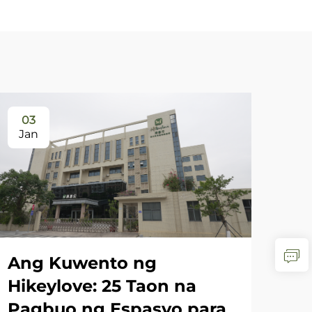
03
0
Jan
Ja
Ang Kuwento ng
Hikeylove: 25 Taon na
Pagbuo ng Espasyo para