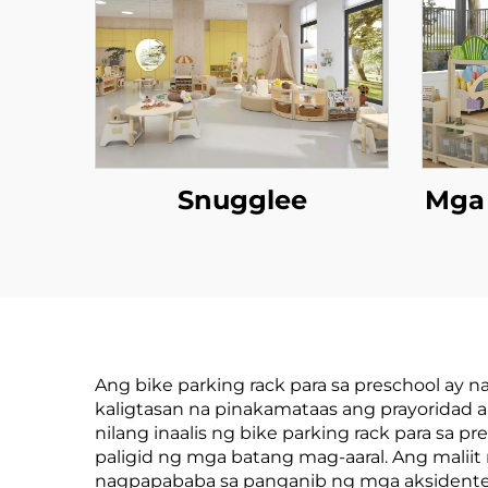
Snugglee
Mga
Ang bike parking rack para sa preschool ay
kaligtasan na pinakamataas ang prayoridad
nilang inaalis ng bike parking rack para sa 
paligid ng mga batang mag-aaral. Ang maliit
nagpapababa sa panganib ng mga aksidente, h