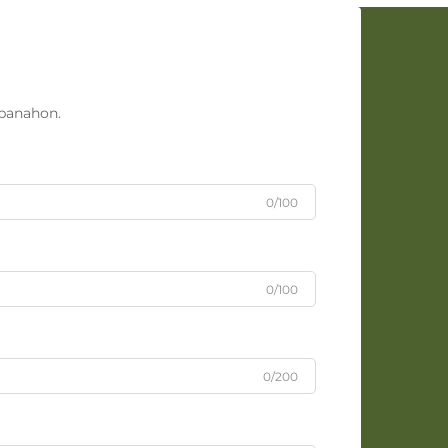
panahon.
0/100
0/100
0/200