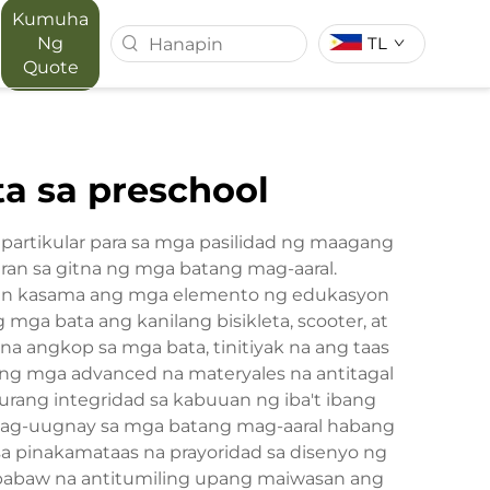
Kumuha
Ng
TL
Quote
T SERIES
MAPORA SERIES
ta sa preschool
ACE
 partikular para sa mga pasilidad ng maagang
ran sa gitna ng mga batang mag-aaral.
asan kasama ang mga elemento ng edukasyon
ga bata ang kanilang bisikleta, scooter, at
a angkop sa mga bata, tinitiyak na ang taas
Ang mga advanced na materyales na antitagal
urang integridad sa kabuuan ng iba't ibang
a nag-uugnay sa mga batang mag-aaral habang
sa pinakamataas na prayoridad sa disenyo ng
 ibabaw na antitumiling upang maiwasan ang