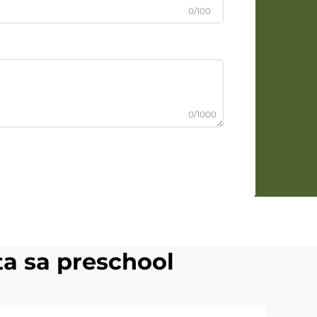
0/100
0/1000
ta sa preschool