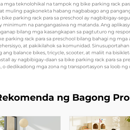
 mga teknolohikal na tampok ng bike parking rack par
ll at muling pagkonekta habang nagbabago ang pangan
bike parking rack para sa preschool ay nagbibigay-segu
 minimum na pangangasiwa ng matanda. Ang aplikasyon 
anap bilang mga kasangkapan sa pagtuturo ng responsi
e parking rack para sa preschool bilang bahagi ng mga ak
ehersisyo, at pakikilahok sa komunidad. Sinusuportahan
 ang balance bikes, tricycle, scooter, at maliit na bisi
install ay nagbibigay-daan sa bike parking rack para s
an, o dedikadong mga zona ng transportasyon sa loob ng
Rekomenda ng Bagong Pro