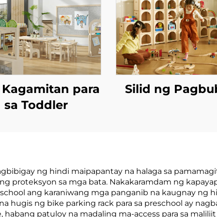
 Kagamitan para
Silid ng Pagb
sa Toddler
 nagbibigay ng hindi maipapantay na halaga sa pamamag
 ang proteksyon sa mga bata. Nakakaramdam ng kapaya
preschool ang karaniwang mga panganib na kaugnay ng hin
 na hugis ng bike parking rack para sa preschool ay nag
abang patuloy na madaling ma-access para sa maliliit 