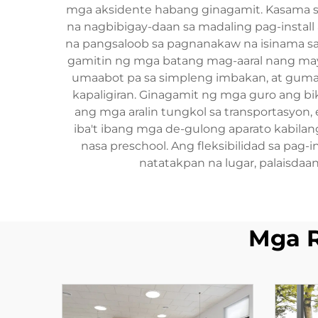
mga aksidente habang ginagamit. Kasama sa
na nagbibigay-daan sa madaling pag-insta
na pangsaloob sa pagnanakaw na isinama sa 
gamitin ng mga batang mag-aaral nang may
umaabot pa sa simpleng imbakan, at gumag
kapaligiran. Ginagamit ng mga guro ang bik
ang mga aralin tungkol sa transportasyon, 
iba't ibang mga de-gulong aparato kabilang
nasa preschool. Ang fleksibilidad sa pag-
natatakpan na lugar, palaisda
Mga 