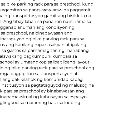
 bike parking rack para sa preschool, kung
g kagamitan sa pang-araw-araw na paggamit.
a ng transportasyon gamit ang bisikleta na
. Ang tibay laban sa panahon na isinama sa
g pagganap anuman ang kondisyon ng
a sa preschool, na binabawasan ang
tinataguyod ng bike parking rack para sa
os ang kanilang mga sasakyan at igalang
an sa gastos sa pamamagitan ng mahabang
o malawakang pagkumpuni kumpara sa
eschool ay umaangkop sa iba't ibang layout
 ng bike parking rack para sa preschool ang
mga pagpipilian sa transportasyon at
as ang pakikilahok ng komunidad kapag
g institusyon sa pagtataguyod ng malusog na
ck para sa preschool ay binabawasan ang
Pinapamaksimal ng kahusayan sa espasyo
aglingkod sa maraming bata sa loob ng