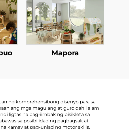
ubuo
Mapora
itan ng komprehensibong disenyo para sa
paan ang mga magulang at guro dahil alam
di ligtas na pag-iimbak ng bisikleta sa
babawas sa posibilidad ng pagbagsak at
na kamay at pag-unlad ng motor skills.