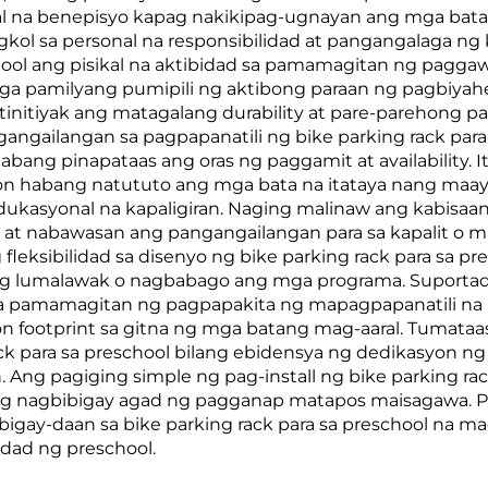
 na benepisyo kapag nakikipag-ugnayan ang mga bata sa
gkol sa personal na responsibilidad at pangangalaga n
chool ang pisikal na aktibidad sa pamamagitan ng paggaw
ga pamilyang pumipili ng aktibong paraan ng pagbiyahe
ay tinitiyak ang matagalang durability at pare-parehon
gangailangan sa pagpapanatili ng bike parking rack par
abang pinapataas ang oras ng paggamit at availability. I
on habang natututo ang mga bata na itataya nang maay
ukasyonal na kapaligiran. Naging malinaw ang kabisa
ool at nabawasan ang pangangailangan para sa kapalit 
leksibilidad sa disenyo ng bike parking rack para sa pr
ang lumalawak o nagbabago ang mga programa. Suportado
 sa pamamagitan ng pagpapakita ng mapagpapanatili na 
n footprint sa gitna ng mga batang mag-aaral. Tumata
ck para sa preschool bilang ebidensya ng dedikasyon n
. Ang pagiging simple ng pag-install ng bike parking ra
ang nagbibigay agad ng pagganap matapos maisagawa. 
ibigay-daan sa bike parking rack para sa preschool na m
idad ng preschool.