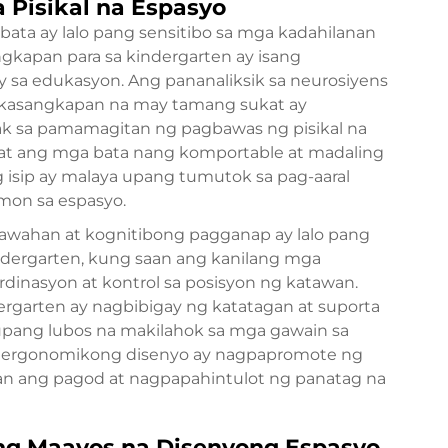
 Pisikal na Espasyo
ta ay lalo pang sensitibo sa mga kadahilanan
ngkapan para sa kindergarten ay isang
 sa edukasyon. Ang pananaliksik sa neurosiyens
 kasangkapan na may tamang sukat ay
k sa pamamagitan ng pagbawas ng pisikal na
eat ang mga bata nang komportable at madaling
 isip ay malaya upang tumutok sa pag-aaral
amon sa espasyo.
hawahan at kognitibong pagganap ay lalo pang
ndergarten, kung saan ang kanilang mga
dinasyon at kontrol sa posisyon ng katawan.
ergarten ay nagbibigay ng katatagan at suporta
upang lubos na makilahok sa mga gawain sa
 ergonomikong disenyo ay nagpapromote ng
n ang pagod at nagpapahintulot ng panatag na
 ng Maayos na Disenyong Espasyo