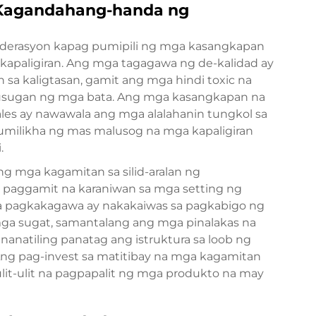
 Kagandahang-handa ng
iderasyon kapag pumipili ng mga kasangkapan
 kapaligiran. Ang mga tagagawa ng de-kalidad ay
a kaligtasan, gamit ang mga hindi toxic na
alusugan ng mga bata. Ang mga kasangkapan na
ales ay nawawala ang mga alalahanin tungkol sa
umilikha ng mas malusog na mga kapaligiran
.
g mga kagamitan sa silid-aralan ng
 paggamit na karaniwan sa mga setting ng
a pagkakagawa ay nakakaiwas sa pagkabigo ng
a sugat, samantalang ang mga pinalakas na
anatiling panatag ang istruktura sa loob ng
ng pag-invest sa matitibay na mga kagamitan
ulit-ulit na pagpapalit ng mga produkto na may