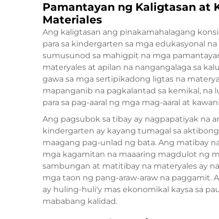
Pamantayan ng Kaligtasan at
Materiales
Ang kaligtasan ang pinakamahalagang kons
para sa kindergarten sa mga edukasyonal na
sumusunod sa mahigpit na mga pamantayan s
materyales at apilan na nangangalaga sa k
gawa sa mga sertipikadong ligtas na matery
mapanganib na pagkalantad sa kemikal, na l
para sa pag-aaral ng mga mag-aaral at kawani
Ang pagsubok sa tibay ay nagpapatiyak na an
kindergarten ay kayang tumagal sa aktibong
maagang pag-unlad ng bata. Ang matibay n
mga kagamitan na maaaring magdulot ng mg
sambungan at matitibay na materyales ay nan
mga taon ng pang-araw-araw na paggamit. A
ay huling-huli'y mas ekonomikal kaysa sa pa
mababang kalidad.