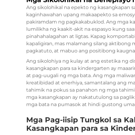
Ang sikolohikal na epekto ng kasangkapan s
kaginhawahan upang makaapekto sa emosyon
pakiramdam ng pagkakabuklod. Ang mga ka
lumilikha ng kaakit-akit na espasyo kung sa
pinahahalagahan at ligtas. Kapag komportab
kapaligiran, mas malamang silang aktibong
pagkatuto, at mabuo ang positibong kaugna
Ang sikolohiya ng kulay at ang estetika ng d
kasangkapan para sa kindergarten ay maaa
at pag-uugali ng mga bata. Ang mga maliwan
kreatibidad at enerhiya, samantalang ang 
tahimik na pokus sa panahon ng mga tahimik
mga kasangkapan ay nakatutulong sa paglikh
mga bata na pumasok at hindi gustong umal
Mga Pag-iisip Tungkol sa Ka
Kasangkapan para sa Kinde