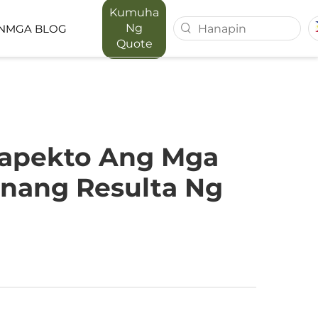
Kumuha
Ng
N
MGA BLOG
Quote
T SERIES
MAPORA SERIES
ACE
aapekto Ang Mga
nang Resulta Ng