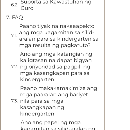
Suporta sa Kawastuhan ng
Guro
FAQ
Paano tiyak na nakaaapekto
ang mga kagamitan sa silid-
aralan para sa kindergarten sa
mga resulta ng pagkatuto?
Ano ang mga katangian ng
kaligtasan na dapat bigyan
ng priyoridad sa pagpili ng
mga kasangkapan para sa
kindergarten
Paano makakamaximize ang
mga paaralan ang badyet
nila para sa mga
kasangkapan ng
kindergarten
Ano ang papel ng mga
kagamitan sa silid-aralan ng