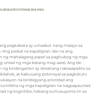
ang pagkabata ay umaabot nang malayo sa
ng pisikal na kapaligiran, lalo na ang
n ng mahalagang papel sa paghubog ng mga
ag-unlad ng mga batang mag-aaral. Ang de-
 ng kindergarten ay direktang nakaaapekto sa
kilahok, at kabuuang potensyal sa pagkatuto
ukasyon na binibigyang-prioridad ang
lumilikha ng mga kapaligiran na nagpapaunlad
nlad ng kognitibo, habang sumusuporta rin sa