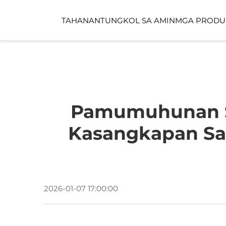
TAHANAN
TUNGKOL SA AMIN
MGA PRODU
PUBLIKONG ESPAS
CHILDCARE SPACE
Pamumuhunan Sa
Kasangkapan Sa
2026-01-07 17:00:00