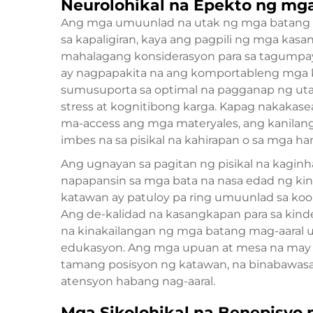
Neurolohikal na Epekto ng mga
Ang mga umuunlad na utak ng mga batang ba
sa kapaligiran, kaya ang pagpili ng mga kasa
mahalagang konsiderasyon para sa tagumpay
ay nagpapakita na ang komportableng mga
sumusuporta sa optimal na pagganap ng uta
stress at kognitibong karga. Kapag nakakas
ma-access ang mga materyales, ang kanilang
imbes na sa pisikal na kahirapan o sa mga h
Ang ugnayan sa pagitan ng pisikal na kagin
napapansin sa mga bata na nasa edad ng ki
katawan ay patuloy pa ring umuunlad sa koor
Ang de-kalidad na kasangkapan para sa kind
na kinakailangan ng mga batang mag-aaral 
edukasyon. Ang mga upuan at mesa na may
tamang posisyon ng katawan, na binabawasa
atensyon habang nag-aaral.
Mga Sikolohikal na Benepisyo