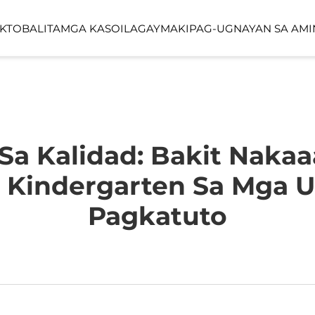
KTO
BALITA
MGA KASO
ILAGAY
MAKIPAG-UGNAYAN SA AMI
YO
LINEA SERIES
LUMIN FORES
FUNCTION SPACE
OUTDOOR SP
 Kalidad: Bakit Naka
 Kindergarten Sa Mga U
Pagkatuto