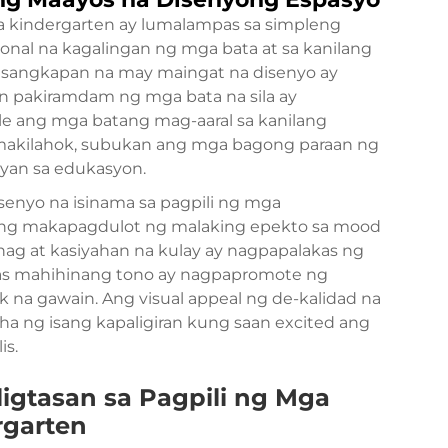
a kindergarten ay lumalampas sa simpleng
al na kagalingan ng mga bata at sa kanilang
sangkapan na may maingat na disenyo ay
an pakiramdam ng mga bata na sila ay
le ang mga batang mag-aaral sa kanilang
 makilahok, subukan ang mga bagong paraan ng
yan sa edukasyon.
isenyo na isinama sa pagpili ng mga
ring makapagdulot ng malaking epekto sa mood
ag at kasiyahan na kulay ay nagpapalakas ng
mas mahihinang tono ay nagpapromote ng
 na gawain. Ang visual appeal ng de-kalidad na
a ng isang kapaligiran kung saan excited ang
is.
ligtasan sa Pagpili ng Mga
rgarten