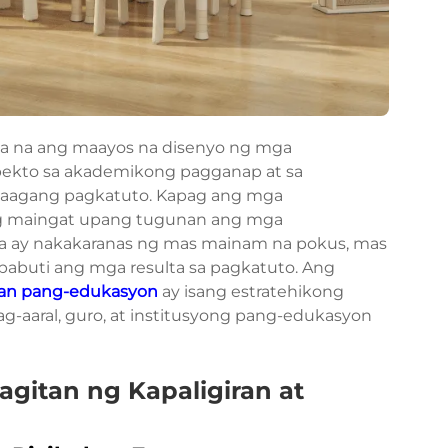
ita na ang maayos na disenyo ng mga
pekto sa akademikong pagganap at sa
maagang pagkatuto. Kapag ang mga
ang maingat upang tugunan ang mga
a ay nakakaranas ng mas mainam na pokus, mas
pabuti ang mga resulta sa pagkatuto. Ang
an pang-edukasyon
ay isang estratehikong
g-aaral, guro, at institusyong pang-edukasyon
gitan ng Kapaligiran at