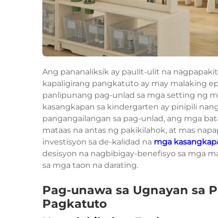
Ang pananaliksik ay paulit-ulit na nagpapak
kapaligirang pangkatuto ay may malaking e
panlipunang pag-unlad sa mga setting ng 
kasangkapan sa kindergarten ay pinipili n
pangangailangan sa pag-unlad, ang mga bat
mataas na antas ng pakikilahok, at mas napa
investisyon sa de-kalidad na
mga kasangkap
desisyon na nagbibigay-benefisyo sa mga ma
sa mga taon na darating.
Pag-unawa sa Ugnayan sa Pa
Pagkatuto