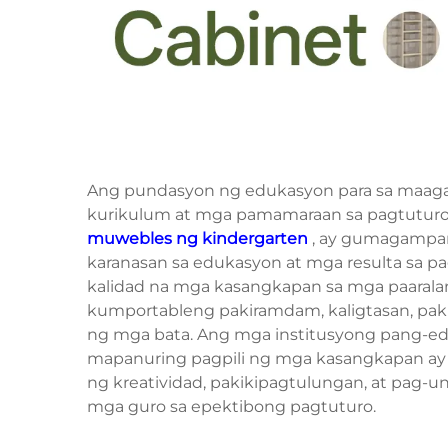
Ang pundasyon ng edukasyon para sa maag
kurikulum at mga pamamaraan sa pagtuturo. A
muwebles ng kindergarten
, ay gumagampa
karanasan sa edukasyon at mga resulta sa p
kalidad na mga kasangkapan sa mga paaralan
kumportableng pakiramdam, kaligtasan, paki
ng mga bata. Ang mga institusyong pang-ed
mapanuring pagpili ng mga kasangkapan ay 
ng kreatividad, pakikipagtulungan, at pag-u
mga guro sa epektibong pagtuturo.