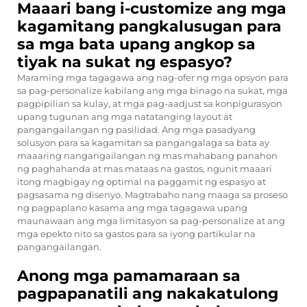
Maaari bang i-customize ang mga
kagamitang pangkalusugan para
sa mga bata upang angkop sa
tiyak na sukat ng espasyo?
Maraming mga tagagawa ang nag-ofer ng mga opsyon para
sa pag-personalize kabilang ang mga binago na sukat, mga
pagpipilian sa kulay, at mga pag-aadjust sa konpigurasyon
upang tugunan ang mga natatanging layout at
pangangailangan ng pasilidad. Ang mga pasadyang
solusyon para sa kagamitan sa pangangalaga sa bata ay
maaaring nangangailangan ng mas mahabang panahon
ng paghahanda at mas mataas na gastos, ngunit maaari
itong magbigay ng optimal na paggamit ng espasyo at
pagsasama ng disenyo. Magtrabaho nang maaga sa proseso
ng pagpaplano kasama ang mga tagagawa upang
maunawaan ang mga limitasyon sa pag-personalize at ang
mga epekto nito sa gastos para sa iyong partikular na
pangangailangan.
Anong mga pamamaraan sa
pagpapanatili ang nakakatulong