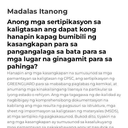
Madalas Itanong
Anong mga sertipikasyon sa
kaligtasan ang dapat kong
hanapin kapag bumibili ng
kasangkapan para sa
pangangalaga sa bata para sa
mga lugar na ginagamit para sa
pahinga?
Hanapin ang mga kasangkapan na sumusunod sa mga
pamantayan sa kaligtasan ng CPSC, ang sertipikasyon ng
GREENGUARD para sa mababang paglabas ng kemikal, at
anumang mga kinakailangang lisensya na partikular sa
iyong estado o rehiyon. Ang mga tagagawa ng de-kalidad ay
nagbibigay ng komprehensibong dokumentasyon na
kabilang ang mga resulta ng pagsusuri sa istruktura, mga
sheet ng impormasyon sa kaligtasan ng materyales (MSDS),
at mga sertipiko ng pagkakasunod. Bukod dito, tiyakin na
ang mga kasangkapan ay sumusunod sa kasalukuyang
mga pamantayan sa nakakahawang apoy at nasubok na