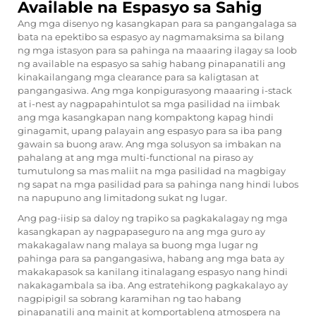
Available na Espasyo sa Sahig
Ang mga disenyo ng kasangkapan para sa pangangalaga sa
bata na epektibo sa espasyo ay nagmamaksima sa bilang
ng mga istasyon para sa pahinga na maaaring ilagay sa loob
ng available na espasyo sa sahig habang pinapanatili ang
kinakailangang mga clearance para sa kaligtasan at
pangangasiwa. Ang mga konpigurasyong maaaring i-stack
at i-nest ay nagpapahintulot sa mga pasilidad na iimbak
ang mga kasangkapan nang kompaktong kapag hindi
ginagamit, upang palayain ang espasyo para sa iba pang
gawain sa buong araw. Ang mga solusyon sa imbakan na
pahalang at ang mga multi-functional na piraso ay
tumutulong sa mas maliit na mga pasilidad na magbigay
ng sapat na mga pasilidad para sa pahinga nang hindi lubos
na napupuno ang limitadong sukat ng lugar.
Ang pag-iisip sa daloy ng trapiko sa pagkakalagay ng mga
kasangkapan ay nagpapaseguro na ang mga guro ay
makakagalaw nang malaya sa buong mga lugar ng
pahinga para sa pangangasiwa, habang ang mga bata ay
makakapasok sa kanilang itinalagang espasyo nang hindi
nakakagambala sa iba. Ang estratehikong pagkakalayo ay
nagpipigil sa sobrang karamihan ng tao habang
pinapanatili ang mainit at komportableng atmospera na