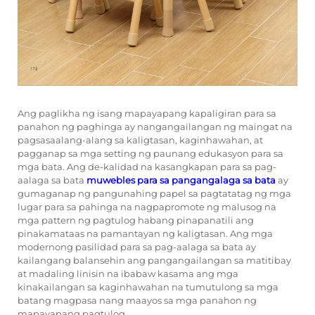
Ang paglikha ng isang mapayapang kapaligiran para sa
panahon ng paghinga ay nangangailangan ng maingat na
pagsasaalang-alang sa kaligtasan, kaginhawahan, at
pagganap sa mga setting ng paunang edukasyon para sa
mga bata. Ang de-kalidad na kasangkapan para sa pag-
aalaga sa bata
muwebles para sa pangangalaga sa bata
ay
gumaganap ng pangunahing papel sa pagtatatag ng mga
lugar para sa pahinga na nagpapromote ng malusog na
mga pattern ng pagtulog habang pinapanatili ang
pinakamataas na pamantayan ng kaligtasan. Ang mga
modernong pasilidad para sa pag-aalaga sa bata ay
kailangang balansehin ang pangangailangan sa matitibay
at madaling linisin na ibabaw kasama ang mga
kinakailangan sa kaginhawahan na tumutulong sa mga
batang magpasa nang maayos sa mga panahon ng
mapayapang pagtulog.