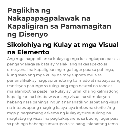
Paglikha ng
Nakapapagpalawak na
Kapaligiran sa Pamamagitan
ng Disenyo
Sikolohiya ng Kulay at mga Visual
na Elemento
Ang mga pagpipilian sa kulay ng mga kasangkapan para sa
pangangalaga sa bata ay malaki ang nakaaapekto sa
emosyonal na kapaligiran ng mga lugar para sa pahinga,
kung saan ang mga kulay na may suporta mula sa
pananaliksik ay nagpapromote ng kalmado at mapayapang
transisyon patungo sa tulog. Ang mga neutral na tono at
malalambot na pastel na kulay ay lumilikha ng kalmadong
kapaligiran na binabawasan ang visual na stimulasyon
habang nasa pahinga, ngunit nananatiling sapat ang visual
na interes upang maging kaaya-aya imbes na sterile. Ang
mga pinagsamang eskema ng kulay ay tumutulong na
magtatag ng visual na pagkakapareho sa buong lugar para
sa pahinga habang sumusuporta sa pangkalahatang tema