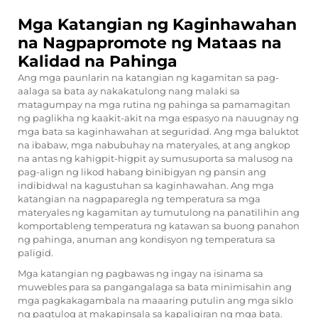
Mga Katangian ng Kaginhawahan
na Nagpapromote ng Mataas na
Kalidad na Pahinga
Ang mga paunlarin na katangian ng kagamitan sa pag-
aalaga sa bata ay nakakatulong nang malaki sa
matagumpay na mga rutina ng pahinga sa pamamagitan
ng paglikha ng kaakit-akit na mga espasyo na nauugnay ng
mga bata sa kaginhawahan at seguridad. Ang mga baluktot
na ibabaw, mga nabubuhay na materyales, at ang angkop
na antas ng kahigpit-higpit ay sumusuporta sa malusog na
pag-align ng likod habang binibigyan ng pansin ang
indibidwal na kagustuhan sa kaginhawahan. Ang mga
katangian na nagpaparegla ng temperatura sa mga
materyales ng kagamitan ay tumutulong na panatilihin ang
komportableng temperatura ng katawan sa buong panahon
ng pahinga, anuman ang kondisyon ng temperatura sa
paligid.
Mga katangian ng pagbawas ng ingay na isinama sa
muwebles para sa pangangalaga sa bata
minimisahin ang
mga pagkakagambala na maaaring putulin ang mga siklo
ng pagtulog at makapinsala sa kapaligiran ng mga bata.