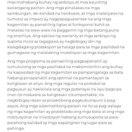
mas mahabang buhay ng serbisyo at mas kaunting
kailangang palitan. Ang mga pinalakas na mga
sambungan, de-kalidad na hardware, at mga materyales na
tumutol sa impact ay nagpapaguarantee na ang mga
kagamitan ay panatiling ligtas at funksyonal kahit sa
malakas na araw-araw na paggamit ng mga batang puno
ng enerhiya. Ang saklaw ng warranty at mga serbisyo ng
suporta mula sa tagagawa ay nagbibigay din ng
karagdagang proteksyon sa halaga para sa mga pasilidad na
gumagawa ng malalaking investisyon sa mga kagamitan.
Ang mga programa sa pansariling pagpapanatili ay
tumutulong sa mga pasilidad na maksimisinhin ang buhay
na kapasidad ng mga kagamitan sa pampangalaga sa bata
habang pinapanatili ang optimal na pamantayan sa
kaligtasan at anyo. Ang mga regular na protokol sa
pagsusuri ay nakikilala ang mga potensyal na isyu bago pa
man ito makasira sa kaligtasan o kumportable, na
nagbibigay-daan sa proaktibong pagkukumpuni o pag-
aayos. Ang mga sistematikong paraan na ito sa pag-aalaga
ng mga kagamitan ay protektado ang mga bata at ang mga
institusyonal na investisyon habang sumusuporta sa pare-
parehong kalidad sa mga kapaligiran ng lugar para sa
pahinga.