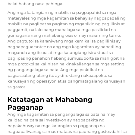
balat habang nasa pahinga.
Ang mga katangian ng mabilis na pagpapahid sa mga
materyales ng mga kagamitan sa bahay ay nagpapadali ng
mabilis na paglipat sa pagitan ng mga siklo ng paglilinis at
paggamit, na lalo pang mahalaga sa mga pasilidad na
gumagana nang mahabang oras o may maraming turno.
Ang pagtutol sa karaniwang mga kemikal sa paglilinis ay
nagpapaguarantee na ang mga kagamitan ay panatiling
maganda ang itsura at mga katangiang istruktural sa
paglipas ng panahon habang sumusuporta sa mahigpit na
mga protokol sa kalinisan na kinakailangan sa mga setting
ng pangangalaga sa bata. Ang mga praktikal na
pagsasaalang-alang ito ay direktang nakaaapekto sa
kahusayan ng operasyon at sa pangmatagalang kahusayan
sa gastos.
Katatagan at Mahabang
Pagganap
Ang mga kagamitan sa pangangalaga sa bata na may
kalidad na para sa investisyon ay nagpapakita ng
napakahusay na mga katangian sa pagganap na
nagpapaliwanag sa mas mataas na paunang gastos dahil sa