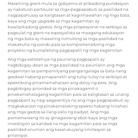
Maraming grant mula sa gobyerno at pribadong pundasyon
ay nakatuon partikular sa mga pagpapabuti sa pasilidad na
nagpapahusay sa kaligtasan at kaginhawahan ng mga bata,
kaya ang mga upgrade sa mga kagamitan ay
kwalipikadong gastos. Ang mga propesyonal na serbisyo sa
pagsulat ng grant na espesyalista sa maagang edukasyon
ng mga bata ay maaaring tumulong sa mga pasilidad na
makakuha ng pondo para sa komprehensibong mga
proyekto ng kumpletong pagpapalit ng mga kagamitan.
Ang mga estratehiya ng paunang pagpapalit ay
nagbibigay-daan sa mga pasilidad na paunlarin ang mga
kagamitan sa pampamilyang pangangalaga sa bata nang
gradwal habang pinapanatili ang tuloy-tuloy na serbisyo at
epektibong pinamamahalaan ang daloy ng pera. Ang
pagbibigay-prioridad sa mga pinakagamit o
pinakamahalagang kagamitan para sa kaligtasan sa unang
pagpapalit ay nag-aagarantiya na ang mga pagpapabuti ay
magkakaroon ng pinakamalaking epekto habang hinahati
ang mga gastos sa ilang siklo ng badyet. Ang mga
pamamaraang ito ay ginagawang abot-kaya ang mga
investisyon sa kalidad na mga kagamitan para sa mga
pasilidad anuman ang kasalukuyang limitasyon sa
pinansyal.