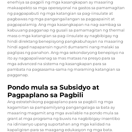
enerhiya sa pagpili ng mga kasangkapan ay maaaring
makaapekto sa mga operasyonal na gastos sa pamamagitan
ng pagpapabuti ng mga katangian sa pag-iinsulate at
pagbawas ng mga pangangailangan sa pagpapainit at
pagpapalamig. Ang mga kasangkapan na nag-aambag sa
kabuuang pagganap ng gusali sa pamamagitan ng thermal
mass o mga katangian sa pag-iinsulate ay nagbibigay ng
hindi direktang benepisyong pangkabuhayan na maaaring
hindi agad napapansin ngunit dumarami nang malaki sa
paglipas ng panahon. Ang mga sekondaryong benepisyo na
ito ay nagpapaliwanag sa mas mataas na presyo para sa
mga advanced na sistema ng kasangkapan para sa
pambata na pagsasama-sama ng maraming katangian sa
pagganap.
Pondo mula sa Subsidyo at
Pagpaplano sa Pagbili
Ang estratehikong pagpaplano para sa pagbili ng mga
kagamitan sa pampamilyang pangangalaga sa bata ay
maaaring magamit ang mga available na pondo mula sa
grant at mga programa ng buwis na nagbibigay-insentibo
na idinisenyo upang suportahan ang mga kalidad na
kapaligiran para sa maagang edukasyon ng mga bata.