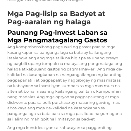
Mga Pag-iisip sa Badyet at
Pag-aaralan ng halaga
Paunang Pag-invest Laban sa
Mga Pangmatagalang Gastos
Ang komprehensibong pagsusuri ng gastos para sa mga
kasangkapan sa pangangalaga sa bata ay kailangang
isaalang-alang ang mga salik na higit pa sa unang presyo
ng pagbili upang tumpak na mataya ang pangmatagalang
halaga at kabuuang gastos ng pagmamay-ari. Ang mga de-
kalidad na kasangkapan na nangangailangan ng kaunting
pagpapanatili at pagpapalit ay nagbibigay ng mas mataas
na kabayaran sa investisyon kumpara sa mga mas mura na
alternatibo na maaaring kailangang palitan o kumpunihin
nang madalas. Ang mga opsyon sa pagpapautang at mga
diskwento para sa bulk purchase ay maaaring gawing mas
abot-kaya ang mga de-kalidad na kasangkapan sa
pangangalaga sa bata para sa mga pasilidad na gumagana
sa ilalim ng mahigpit na limitasyon sa badyet.
Ang mga konsiderasyon sa kahusayan sa paggamit ng