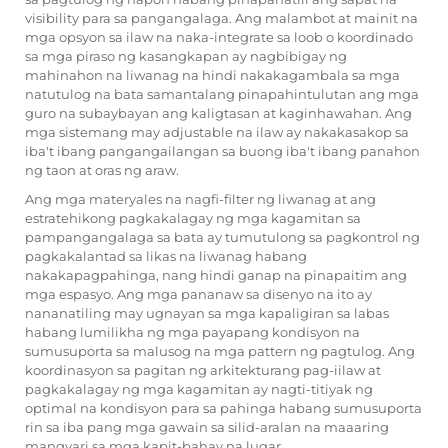
visibility para sa pangangalaga. Ang malambot at mainit na
mga opsyon sa ilaw na naka-integrate sa loob o koordinado
sa mga piraso ng kasangkapan ay nagbibigay ng
mahinahon na liwanag na hindi nakakagambala sa mga
natutulog na bata samantalang pinapahintulutan ang mga
guro na subaybayan ang kaligtasan at kaginhawahan. Ang
mga sistemang may adjustable na ilaw ay nakakasakop sa
iba't ibang pangangailangan sa buong iba't ibang panahon
ng taon at oras ng araw.
Ang mga materyales na nagfi-filter ng liwanag at ang
estratehikong pagkakalagay ng mga kagamitan sa
pampangangalaga sa bata ay tumutulong sa pagkontrol ng
pagkakalantad sa likas na liwanag habang
nakakapagpahinga, nang hindi ganap na pinapaitim ang
mga espasyo. Ang mga pananaw sa disenyo na ito ay
nananatiling may ugnayan sa mga kapaligiran sa labas
habang lumilikha ng mga payapang kondisyon na
sumusuporta sa malusog na mga pattern ng pagtulog. Ang
koordinasyon sa pagitan ng arkitekturang pag-iilaw at
pagkakalagay ng mga kagamitan ay nagti-titiyak ng
optimal na kondisyon para sa pahinga habang sumusuporta
rin sa iba pang mga gawain sa silid-aralan na maaaring
mangyari sa mga kapit-bahay na lugar.