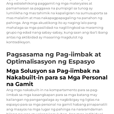
Ang estratehikong paggamit ng mga materyales at
pamamaraan sa paggawa na pumipigil sa tunog ay
lumilikha ng mas tahimik na kapaligiran na sumusuporta sa
mas malalim at mas nakapagpapagaling na panahon ng
pahinga. Ang mga akustikong ito ay naging lalo pang
mahalaga sa mga pasilidad na naglilingkod sa maraming
grupo ng edad nang sabay-sabay, kung saan ang iba't ibang
antas ng aktibidad ay maaaring magdulot ng
kontradiksyon.
Pagsasama ng Pag-iimbak at
Optimalisasyon ng Espasyo
Mga Solusyon sa Pag-iimbak na
Nakabuilt-in para sa Mga Personal
na Gamit
Ang mga nakabuilt-in na kompartamento para sa pag-
iimbak sa mga kasangkapan para sa mga batang may
kailangan ng pangangalaga ay nagbibigay ng ligtas na
espasyo para sa mga personal na gamit habang pinapanatili
ang maayos na mga lugar ng pahinga na nararamdaman