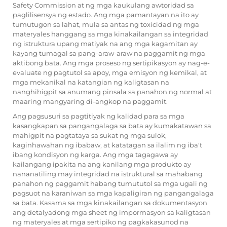
Safety Commission at ng mga kaukulang awtoridad sa
paglilisensya ng estado. Ang mga pamantayan na ito ay
tumutugon sa lahat, mula sa antas ng toxicidad ng mga
materyales hanggang sa mga kinakailangan sa integridad
ng istruktura upang matiyak na ang mga kagamitan ay
kayang tumagal sa pang-araw-araw na paggamit ng mga
aktibong bata. Ang mga proseso ng sertipikasyon ay nag-e-
evaluate ng pagtutol sa apoy, mga emisyon ng kemikal, at
mga mekanikal na katangian ng kaligtasan na
nanghihigpit sa anumang pinsala sa panahon ng normal at
maaring mangyaring di-angkop na paggamit.
Ang pagsusuri sa pagtitiyak ng kalidad para sa mga
kasangkapan sa pangangalaga sa bata ay kumakatawan sa
mahigpit na pagtataya sa sukat ng mga sulok,
kaginhawahan ng ibabaw, at katatagan sa ilalim ng iba't
ibang kondisyon ng karga. Ang mga tagagawa ay
kailangang ipakita na ang kanilang mga produkto ay
nananatiling may integridad na istruktural sa mahabang
panahon ng paggamit habang tumututol sa mga ugali ng
pagsuot na karaniwan sa mga kapaligiran ng pangangalaga
sa bata. Kasama sa mga kinakailangan sa dokumentasyon
ang detalyadong mga sheet ng impormasyon sa kaligtasan
ng materyales at mga sertipiko ng pagkakasunod na