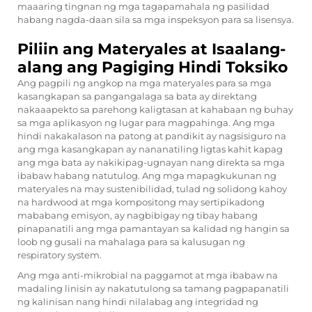
maaaring tingnan ng mga tagapamahala ng pasilidad
habang nagda-daan sila sa mga inspeksyon para sa lisensya.
Piliin ang Materyales at Isaalang-
alang ang Pagiging Hindi Toksiko
Ang pagpili ng angkop na mga materyales para sa mga
kasangkapan sa pangangalaga sa bata ay direktang
nakaaapekto sa parehong kaligtasan at kahabaan ng buhay
sa mga aplikasyon ng lugar para magpahinga. Ang mga
hindi nakakalason na patong at pandikit ay nagsisiguro na
ang mga kasangkapan ay nananatiling ligtas kahit kapag
ang mga bata ay nakikipag-ugnayan nang direkta sa mga
ibabaw habang natutulog. Ang mga mapagkukunan ng
materyales na may sustenibilidad, tulad ng solidong kahoy
na hardwood at mga kompositong may sertipikadong
mababang emisyon, ay nagbibigay ng tibay habang
pinapanatili ang mga pamantayan sa kalidad ng hangin sa
loob ng gusali na mahalaga para sa kalusugan ng
respiratory system.
Ang mga anti-mikrobial na paggamot at mga ibabaw na
madaling linisin ay nakatutulong sa tamang pagpapanatili
ng kalinisan nang hindi nilalabag ang integridad ng