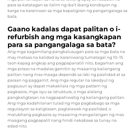
para sa katatagan sa ilalim ng iba’t ibang kondisyon ng
karga na karaniwan sa mga kapaligiran ng pangangalaga sa
bata.
Gaano kadalas dapat palitan o i-
refurbish ang mga kasangkapan
para sa pangangalaga sa bata?
Ang mga kagamitang pangkalusugan para sa mga bata na
may mataas na kalidad ay karaniwang tumatagal ng 10–15
taon kapag angkop ang pagpapanatili nito, bagaman ang
mga piraso na madalas gamitin ay maaaring kailangang
palitan nang mas maaga depende sa laki ng pasilidad at sa
paraan ng paggamit. Ang mga regular na iskedyul ng
pagsusuri ay dapat makakilala ng mga pattern ng
pagkasira, mga isyu sa istruktura, o mga alalang
pangkaligtasan na nagpapahiwatig ng kailangang palitan.
Ang mga kadahilanan tulad ng mga pagbabago sa mga
regulasyon sa kaligtasan, paglalawak ng pasilidad, o
malubhang pagkasira ay maaaring mangailangan ng mas
maagang pagpapalit nang hindi nakabase sa tunay na
edad nito.