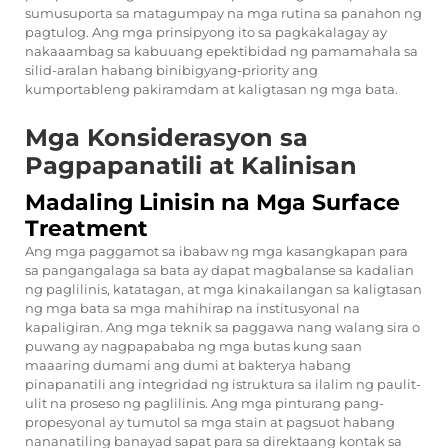
sumusuporta sa matagumpay na mga rutina sa panahon ng
pagtulog. Ang mga prinsipyong ito sa pagkakalagay ay
nakaaambag sa kabuuang epektibidad ng pamamahala sa
silid-aralan habang binibigyang-priority ang
kumportableng pakiramdam at kaligtasan ng mga bata.
Mga Konsiderasyon sa
Pagpapanatili at Kalinisan
Madaling Linisin na Mga Surface
Treatment
Ang mga paggamot sa ibabaw ng mga kasangkapan para
sa pangangalaga sa bata ay dapat magbalanse sa kadalian
ng paglilinis, katatagan, at mga kinakailangan sa kaligtasan
ng mga bata sa mga mahihirap na institusyonal na
kapaligiran. Ang mga teknik sa paggawa nang walang sira o
puwang ay nagpapababa ng mga butas kung saan
maaaring dumami ang dumi at bakterya habang
pinapanatili ang integridad ng istruktura sa ilalim ng paulit-
ulit na proseso ng paglilinis. Ang mga pinturang pang-
propesyonal ay tumutol sa mga stain at pagsuot habang
nananatiling banayad sapat para sa direktaang kontak sa