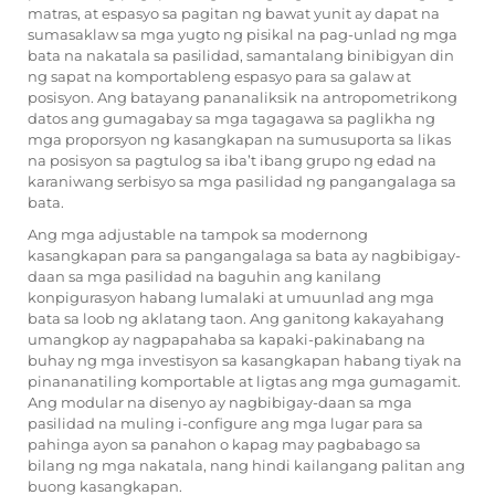
matras, at espasyo sa pagitan ng bawat yunit ay dapat na
sumasaklaw sa mga yugto ng pisikal na pag-unlad ng mga
bata na nakatala sa pasilidad, samantalang binibigyan din
ng sapat na komportableng espasyo para sa galaw at
posisyon. Ang batayang pananaliksik na antropometrikong
datos ang gumagabay sa mga tagagawa sa paglikha ng
mga proporsyon ng kasangkapan na sumusuporta sa likas
na posisyon sa pagtulog sa iba’t ibang grupo ng edad na
karaniwang serbisyo sa mga pasilidad ng pangangalaga sa
bata.
Ang mga adjustable na tampok sa modernong
kasangkapan para sa pangangalaga sa bata ay nagbibigay-
daan sa mga pasilidad na baguhin ang kanilang
konpigurasyon habang lumalaki at umuunlad ang mga
bata sa loob ng aklatang taon. Ang ganitong kakayahang
umangkop ay nagpapahaba sa kapaki-pakinabang na
buhay ng mga investisyon sa kasangkapan habang tiyak na
pinananatiling komportable at ligtas ang mga gumagamit.
Ang modular na disenyo ay nagbibigay-daan sa mga
pasilidad na muling i-configure ang mga lugar para sa
pahinga ayon sa panahon o kapag may pagbabago sa
bilang ng mga nakatala, nang hindi kailangang palitan ang
buong kasangkapan.