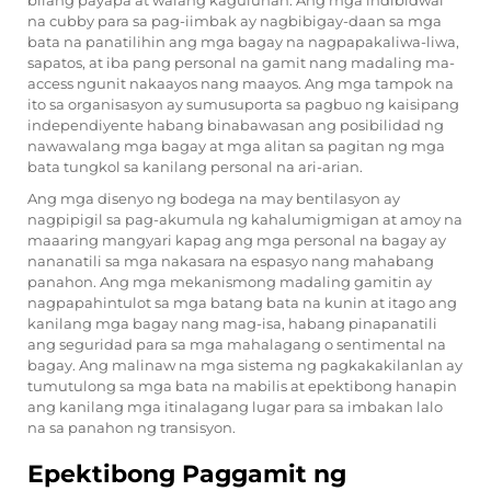
bilang payapa at walang kaguluhan. Ang mga indibidwal
na cubby para sa pag-iimbak ay nagbibigay-daan sa mga
bata na panatilihin ang mga bagay na nagpapakaliwa-liwa,
sapatos, at iba pang personal na gamit nang madaling ma-
access ngunit nakaayos nang maayos. Ang mga tampok na
ito sa organisasyon ay sumusuporta sa pagbuo ng kaisipang
independiyente habang binabawasan ang posibilidad ng
nawawalang mga bagay at mga alitan sa pagitan ng mga
bata tungkol sa kanilang personal na ari-arian.
Ang mga disenyo ng bodega na may bentilasyon ay
nagpipigil sa pag-akumula ng kahalumigmigan at amoy na
maaaring mangyari kapag ang mga personal na bagay ay
nananatili sa mga nakasara na espasyo nang mahabang
panahon. Ang mga mekanismong madaling gamitin ay
nagpapahintulot sa mga batang bata na kunin at itago ang
kanilang mga bagay nang mag-isa, habang pinapanatili
ang seguridad para sa mga mahalagang o sentimental na
bagay. Ang malinaw na mga sistema ng pagkakakilanlan ay
tumutulong sa mga bata na mabilis at epektibong hanapin
ang kanilang mga itinalagang lugar para sa imbakan lalo
na sa panahon ng transisyon.
Epektibong Paggamit ng