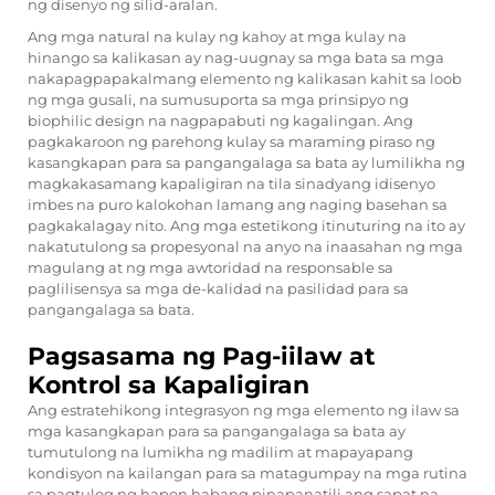
ng disenyo ng silid-aralan.
Ang mga natural na kulay ng kahoy at mga kulay na
hinango sa kalikasan ay nag-uugnay sa mga bata sa mga
nakapagpapakalmang elemento ng kalikasan kahit sa loob
ng mga gusali, na sumusuporta sa mga prinsipyo ng
biophilic design na nagpapabuti ng kagalingan. Ang
pagkakaroon ng parehong kulay sa maraming piraso ng
kasangkapan para sa pangangalaga sa bata ay lumilikha ng
magkakasamang kapaligiran na tila sinadyang idisenyo
imbes na puro kalokohan lamang ang naging basehan sa
pagkakalagay nito. Ang mga estetikong itinuturing na ito ay
nakatutulong sa propesyonal na anyo na inaasahan ng mga
magulang at ng mga awtoridad na responsable sa
paglilisensya sa mga de-kalidad na pasilidad para sa
pangangalaga sa bata.
Pagsasama ng Pag-iilaw at
Kontrol sa Kapaligiran
Ang estratehikong integrasyon ng mga elemento ng ilaw sa
mga kasangkapan para sa pangangalaga sa bata ay
tumutulong na lumikha ng madilim at mapayapang
kondisyon na kailangan para sa matagumpay na mga rutina
sa pagtulog ng hapon habang pinapanatili ang sapat na