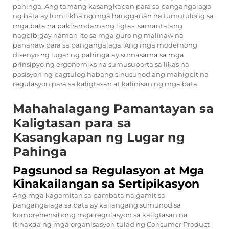
pahinga. Ang tamang kasangkapan para sa pangangalaga
ng bata ay lumilikha ng mga hangganan na tumutulong sa
mga bata na pakiramdamang ligtas, samantalang
nagbibigay naman ito sa mga guro ng malinaw na
pananaw para sa pangangalaga. Ang mga modernong
disenyo ng lugar ng pahinga ay sumasama sa mga
prinsipyo ng ergonomiks na sumusuporta sa likas na
posisyon ng pagtulog habang sinusunod ang mahigpit na
regulasyon para sa kaligtasan at kalinisan ng mga bata.
Mahahalagang Pamantayan sa
Kaligtasan para sa
Kasangkapan ng Lugar ng
Pahinga
Pagsunod sa Regulasyon at Mga
Kinakailangan sa Sertipikasyon
Ang mga kagamitan sa pambata na gamit sa
pangangalaga sa bata ay kailangang sumunod sa
komprehensibong mga regulasyon sa kaligtasan na
itinakda ng mga organisasyon tulad ng Consumer Product