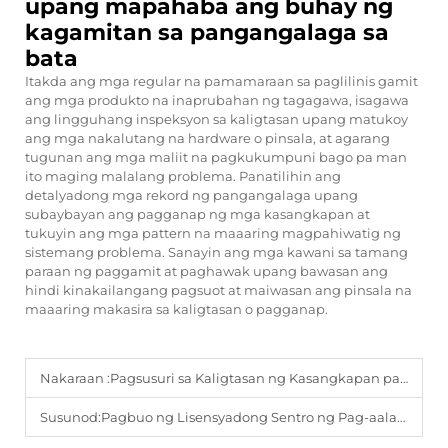
upang mapahaba ang buhay ng
kagamitan sa pangangalaga sa
bata
Itakda ang mga regular na pamamaraan sa paglilinis gamit
ang mga produkto na inaprubahan ng tagagawa, isagawa
ang lingguhang inspeksyon sa kaligtasan upang matukoy
ang mga nakalutang na hardware o pinsala, at agarang
tugunan ang mga maliit na pagkukumpuni bago pa man
ito maging malalang problema. Panatilihin ang
detalyadong mga rekord ng pangangalaga upang
subaybayan ang pagganap ng mga kasangkapan at
tukuyin ang mga pattern na maaaring magpahiwatig ng
sistemang problema. Sanayin ang mga kawani sa tamang
paraan ng paggamit at paghawak upang bawasan ang
hindi kinakailangang pagsuot at maiwasan ang pinsala na
maaaring makasira sa kaligtasan o pagganap.
Nakaraan :
Pagsusuri sa Kaligtasan ng Kasangkapan para sa Pag-aalaga sa Bata: Isang Gabay na Hakbang-hakbang para sa mga Direktor
Susunod:
Pagbuo ng Lisensyadong Sentro ng Pag-aalaga sa Bata: Mga Kinakailangang Kasangkapan na Hindi Dapat Kalimutan