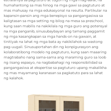
humahantong sa mas hinog na mga gawi sa pagtuturo at
mas mahusay na mga edukasyonal na resulta. Partikular na
kapansin-pansin ang mga benepisyo sa pangangasiwa sa
kaligtasan sa mga setting ng bilog na mesa sa preschool,
kung saan mabilis na nakikilala ng mga guro ang potensyal
na mga panganib, sinusubaybayan ang tamang paggamit
ng mga kasangkapan sa mga hands-on na gawain, at
tinitiyak na lahat ng mga bata ay nakikilahok sa wastong
pag-uugali. Sinusuportahan din ng konpigurasyon ang
kolaboratibong modelo ng pagtuturo, kung saan maaaring
magtrabaho nang sama-sama ang maraming guro sa loob
ng iisang espasyo, na nagbabahagi ng responsibilidad sa
pangangasiwa at ekspertise sa pagtuturo upang makalikha
ng mas mayamang karanasan sa pagkatuto para sa lahat
ng kalahok.