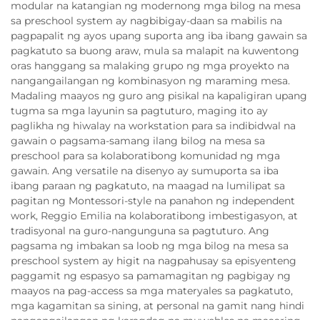
modular na katangian ng modernong mga bilog na mesa
sa preschool system ay nagbibigay-daan sa mabilis na
pagpapalit ng ayos upang suporta ang iba ibang gawain sa
pagkatuto sa buong araw, mula sa malapit na kuwentong
oras hanggang sa malaking grupo ng mga proyekto na
nangangailangan ng kombinasyon ng maraming mesa.
Madaling maayos ng guro ang pisikal na kapaligiran upang
tugma sa mga layunin sa pagtuturo, maging ito ay
paglikha ng hiwalay na workstation para sa indibidwal na
gawain o pagsama-samang ilang bilog na mesa sa
preschool para sa kolaboratibong komunidad ng mga
gawain. Ang versatile na disenyo ay sumuporta sa iba
ibang paraan ng pagkatuto, na maagad na lumilipat sa
pagitan ng Montessori-style na panahon ng independent
work, Reggio Emilia na kolaboratibong imbestigasyon, at
tradisyonal na guro-nangunguna sa pagtuturo. Ang
pagsama ng imbakan sa loob ng mga bilog na mesa sa
preschool system ay higit na nagpahusay sa episyenteng
paggamit ng espasyo sa pamamagitan ng pagbigay ng
maayos na pag-access sa mga materyales sa pagkatuto,
mga kagamitan sa sining, at personal na gamit nang hindi