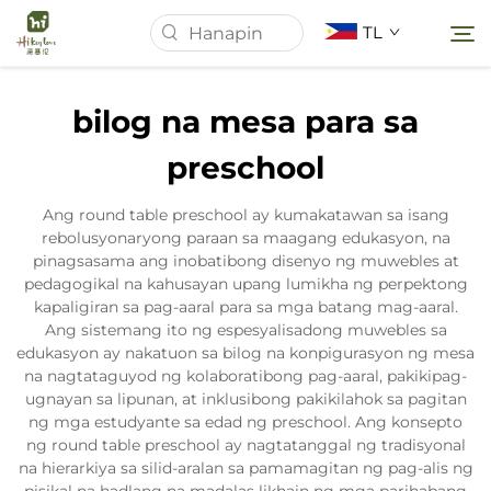
TL
bilog na mesa para sa
Tahanan
preschool
Tungkol Sa Amin
Ang round table preschool ay kumakatawan sa isang
rebolusyonaryong paraan sa maagang edukasyon, na
pinagsasama ang inobatibong disenyo ng muwebles at
Mga Produkto
pedagogikal na kahusayan upang lumikha ng perpektong
kapaligiran sa pag-aaral para sa mga batang mag-aaral.
Ang sistemang ito ng espesyalisadong muwebles sa
Balita
edukasyon ay nakatuon sa bilog na konpigurasyon ng mesa
na nagtataguyod ng kolaboratibong pag-aaral, pakikipag-
ugnayan sa lipunan, at inklusibong pakikilahok sa pagitan
Mga kaso
ng mga estudyante sa edad ng preschool. Ang konsepto
ng round table preschool ay nagtatanggal ng tradisyonal
na hierarkiya sa silid-aralan sa pamamagitan ng pag-alis ng
Makipag-ugnayan sa Amin