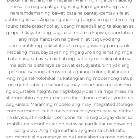
pisikal na hadlang na madalas likhain ng mga parihabang
mesa, na nagpapalago ng isang kapaligiran kung saan
nararamdaman ng bawat bata na pantay-pantay sila at
aktibong kasali. Ang pangunahing tungkulin ng sistema ng
round table preschool ay upang mapadali ang talakayan sa
grupo, hikayatin ang pag-aaral mula sa kapwa, suportahan
ang mga hands-on na gawain, at itaguyod ang
demokratikong pakikilahok sa mga gawaing pampurok.
Madaling masubaybayan ng mga guro ang lahat ng mga
bata nang sabay-sabay habang patuloy na nakapaloob sa
malapit na distansya sa bawat estudyante, tinitiyak ang
personalisadong atensyon at agarang tulong kailangan.
Ang mga teknolohikal na katangian ng modernong setup
ng round table preschool ay may kasamang mekanismo
ng adjustable height, na nagbibigay-daan sa mga mesa na
akomodahin ang mga bata sa iba't ibang edad at yugto ng
pag-unlad. Maraming modelo ang may integrated storage
compartments, cable management system para sa digital
na device, at modular components na nagbibigay-daan sa
mabilis na reconfiguration batay sa partikular na gawaing
pang-araw. Ang mga surface ay gawa sa child-safe,
antimicrobial na materyales na lumalaban sa mga gasgas,