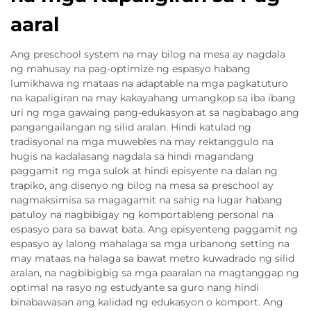
aaral
Ang preschool system na may bilog na mesa ay nagdala
ng mahusay na pag-optimize ng espasyo habang
lumikhawa ng mataas na adaptable na mga pagkatuturo
na kapaligiran na may kakayahang umangkop sa iba ibang
uri ng mga gawaing pang-edukasyon at sa nagbabago ang
pangangailangan ng silid aralan. Hindi katulad ng
tradisyonal na mga muwebles na may rektanggulo na
hugis na kadalasang nagdala sa hindi magandang
paggamit ng mga sulok at hindi episyente na dalan ng
trapiko, ang disenyo ng bilog na mesa sa preschool ay
nagmaksimisa sa magagamit na sahig na lugar habang
patuloy na nagbibigay ng komportableng personal na
espasyo para sa bawat bata. Ang episyenteng paggamit ng
espasyo ay lalong mahalaga sa mga urbanong setting na
may mataas na halaga sa bawat metro kuwadrado ng silid
aralan, na nagbibigbig sa mga paaralan na magtanggap ng
optimal na rasyo ng estudyante sa guro nang hindi
binabawasan ang kalidad ng edukasyon o komport. Ang