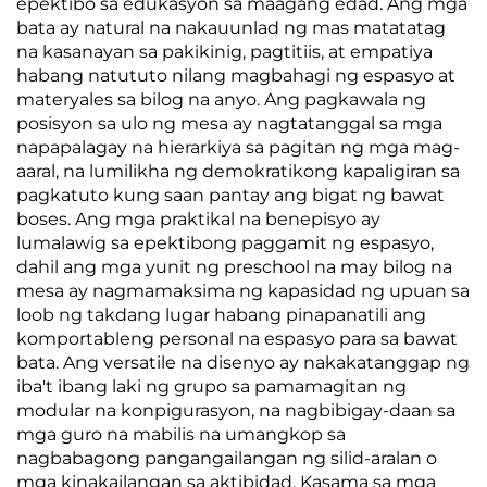
epektibo sa edukasyon sa maagang edad. Ang mga
bata ay natural na nakauunlad ng mas matatatag
na kasanayan sa pakikinig, pagtitiis, at empatiya
habang natututo nilang magbahagi ng espasyo at
materyales sa bilog na anyo. Ang pagkawala ng
posisyon sa ulo ng mesa ay nagtatanggal sa mga
napapalagay na hierarkiya sa pagitan ng mga mag-
aaral, na lumilikha ng demokratikong kapaligiran sa
pagkatuto kung saan pantay ang bigat ng bawat
boses. Ang mga praktikal na benepisyo ay
lumalawig sa epektibong paggamit ng espasyo,
dahil ang mga yunit ng preschool na may bilog na
mesa ay nagmamaksima ng kapasidad ng upuan sa
loob ng takdang lugar habang pinapanatili ang
komportableng personal na espasyo para sa bawat
bata. Ang versatile na disenyo ay nakakatanggap ng
iba't ibang laki ng grupo sa pamamagitan ng
modular na konpigurasyon, na nagbibigay-daan sa
mga guro na mabilis na umangkop sa
nagbabagong pangangailangan ng silid-aralan o
mga kinakailangan sa aktibidad. Kasama sa mga