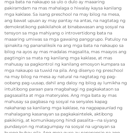
mga bata na nakaupo sa ulo o dulo ay maaaring
pakiramdam na mas mahalaga o hiwalay kaysa kanilang
mga kaklase. Sa isang preschool na may bilog na mesa,
ang bawat upuan ay may pantay na antas, na nagtatag ng
demokratikong pakikilahok at binabawasan ang sosyal na
tensyon sa mga mahiyang o introvertidong bata na
maaaring umiwas sa mga gawaing panggrupo. Patuloy na
ipinakita ng pananaliksik na ang mga bata na nakaupo sa
bilog na ayos ay mas madalas magsalita, mas maayos ang
pagtingin sa mata ng kanilang mga kaklase, at mas
mahusay sa pagkontrol ng kanilang emosyon kumpara sa
mga nakaupo sa tuwid na pila. Ang disenyo ng preschool
na may bilog na mesa ay natural na nagtatag ng pag-
oobang pag-uusap, dahil ang daloy ng bilog ay lumikha ng
intuitibong paraan para magbahagi ng pagkakataon sa
pagsasalita at mga materyales. Ang mga bata ay mas
mahusay sa pagbasa ng sosyal na senyales kapag
nakaharap sa kanilang mga kaklase, na nagpapaunlad ng
mahalagang kasanayan sa pagkakaintelek, aktibong
pakikinig, at komunikasyong hindi pasalita—na siyang
pundasyon ng matagumpay na sosyal na ugnayan sa
buong buhay nila. Ang mga guro ay napapansin na ang