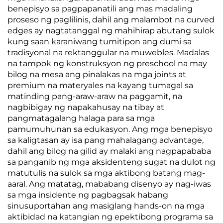
benepisyo sa pagpapanatili ang mas madaling
proseso ng paglilinis, dahil ang malambot na curved
edges ay nagtatanggal ng mahihirap abutang sulok
kung saan karaniwang tumitipon ang dumi sa
tradisyonal na rektanggular na muwebles. Madalas
na tampok ng konstruksyon ng preschool na may
bilog na mesa ang pinalakas na mga joints at
premium na materyales na kayang tumagal sa
matinding pang-araw-araw na paggamit, na
nagbibigay ng napakahusay na tibay at
pangmatagalang halaga para sa mga
pamumuhunan sa edukasyon. Ang mga benepisyo
sa kaligtasan ay isa pang mahalagang advantage,
dahil ang bilog na gilid ay malaki ang nagpapababa
sa panganib ng mga aksidenteng sugat na dulot ng
matutulis na sulok sa mga aktibong batang mag-
aaral. Ang matatag, mababang disenyo ay nag-iwas
sa mga insidente ng pagbagsak habang
sinusuportahan ang masiglang hands-on na mga
aktibidad na katangian ng epektibong programa sa