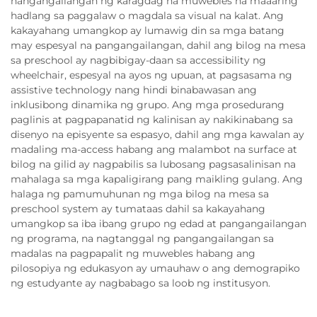
nangangailangan ng karagdag na muwebles na maaaring
hadlang sa paggalaw o magdala sa visual na kalat. Ang
kakayahang umangkop ay lumawig din sa mga batang
may espesyal na pangangailangan, dahil ang bilog na mesa
sa preschool ay nagbibigay-daan sa accessibility ng
wheelchair, espesyal na ayos ng upuan, at pagsasama ng
assistive technology nang hindi binabawasan ang
inklusibong dinamika ng grupo. Ang mga prosedurang
paglinis at pagpapanatid ng kalinisan ay nakikinabang sa
disenyo na episyente sa espasyo, dahil ang mga kawalan ay
madaling ma-access habang ang malambot na surface at
bilog na gilid ay nagpabilis sa lubosang pagsasalinisan na
mahalaga sa mga kapaligirang pang maikling gulang. Ang
halaga ng pamumuhunan ng mga bilog na mesa sa
preschool system ay tumataas dahil sa kakayahang
umangkop sa iba ibang grupo ng edad at pangangailangan
ng programa, na nagtanggal ng pangangailangan sa
madalas na pagpapalit ng muwebles habang ang
pilosopiya ng edukasyon ay umauhaw o ang demograpiko
ng estudyante ay nagbabago sa loob ng institusyon.