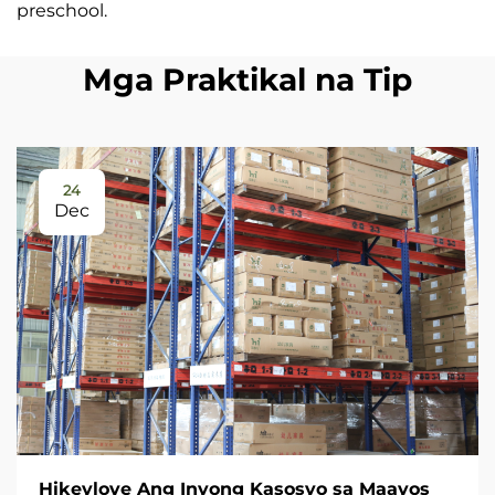
preschool.
Mga Praktikal na Tip
24
Dec
Hikeylove Ang Inyong Kasosyo sa Maayos