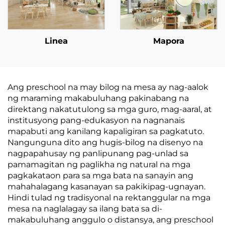
Linea
Mapora
Ang preschool na may bilog na mesa ay nag-aalok
ng maraming makabuluhang pakinabang na
direktang nakatutulong sa mga guro, mag-aaral, at
institusyong pang-edukasyon na nagnanais
mapabuti ang kanilang kapaligiran sa pagkatuto.
Nangunguna dito ang hugis-bilog na disenyo na
nagpapahusay ng panlipunang pag-unlad sa
pamamagitan ng paglikha ng natural na mga
pagkakataon para sa mga bata na sanayin ang
mahahalagang kasanayan sa pakikipag-ugnayan.
Hindi tulad ng tradisyonal na rektanggular na mga
mesa na naglalagay sa ilang bata sa di-
makabuluhang anggulo o distansya, ang preschool