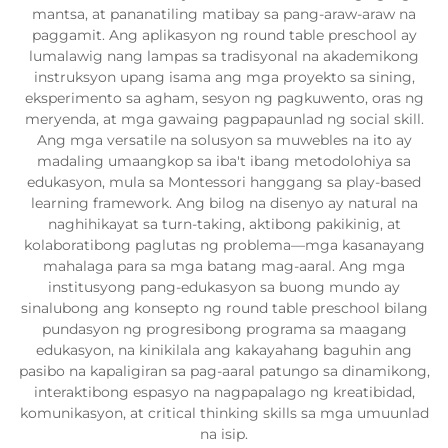
mantsa, at pananatiling matibay sa pang-araw-araw na
paggamit. Ang aplikasyon ng round table preschool ay
lumalawig nang lampas sa tradisyonal na akademikong
instruksyon upang isama ang mga proyekto sa sining,
eksperimento sa agham, sesyon ng pagkuwento, oras ng
meryenda, at mga gawaing pagpapaunlad ng social skill.
Ang mga versatile na solusyon sa muwebles na ito ay
madaling umaangkop sa iba't ibang metodolohiya sa
edukasyon, mula sa Montessori hanggang sa play-based
learning framework. Ang bilog na disenyo ay natural na
naghihikayat sa turn-taking, aktibong pakikinig, at
kolaboratibong paglutas ng problema—mga kasanayang
mahalaga para sa mga batang mag-aaral. Ang mga
institusyong pang-edukasyon sa buong mundo ay
sinalubong ang konsepto ng round table preschool bilang
pundasyon ng progresibong programa sa maagang
edukasyon, na kinikilala ang kakayahang baguhin ang
pasibo na kapaligiran sa pag-aaral patungo sa dinamikong,
interaktibong espasyo na nagpapalago ng kreatibidad,
komunikasyon, at critical thinking skills sa mga umuunlad
na isip.