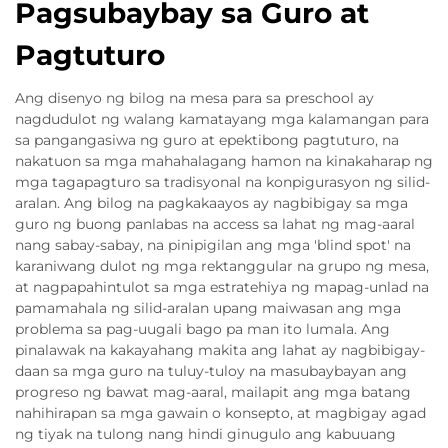
Pagsubaybay sa Guro at
Pagtuturo
Ang disenyo ng bilog na mesa para sa preschool ay
nagdudulot ng walang kamatayang mga kalamangan para
sa pangangasiwa ng guro at epektibong pagtuturo, na
nakatuon sa mga mahahalagang hamon na kinakaharap ng
mga tagapagturo sa tradisyonal na konpigurasyon ng silid-
aralan. Ang bilog na pagkakaayos ay nagbibigay sa mga
guro ng buong panlabas na access sa lahat ng mag-aaral
nang sabay-sabay, na pinipigilan ang mga 'blind spot' na
karaniwang dulot ng mga rektanggular na grupo ng mesa,
at nagpapahintulot sa mga estratehiya ng mapag-unlad na
pamamahala ng silid-aralan upang maiwasan ang mga
problema sa pag-uugali bago pa man ito lumala. Ang
pinalawak na kakayahang makita ang lahat ay nagbibigay-
daan sa mga guro na tuluy-tuloy na masubaybayan ang
progreso ng bawat mag-aaral, mailapit ang mga batang
nahihirapan sa mga gawain o konsepto, at magbigay agad
ng tiyak na tulong nang hindi ginugulo ang kabuuang