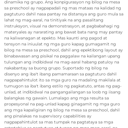
dinamika ng grupo. Ang konpigurasyon ng bilog na mesa
sa preschool ay nagpapadali ng mas mataas na kalidad ng
pagtuturo dahil nasa pantay na distansya ang guro mula sa
lahat ng mag-aaral, na tinitiyak na ang pasalitang
instruksyon, visual na demonstrasyon, at pagbabahagi ng
materyales ay nararating ang bawat bata nang may pantay
na kaliwanagan at epekto. Mas kaunti ang pagod at
tensyon na iniuulat ng mga guro kapag gumagamit ng
bilog na mesa sa preschool, dahil ang epektibong layout ay
binabawasan ang pisikal na paggalaw na kailangan upang
tulungan ang indibidwal na mag-aaral habang patuloy na
nakabantay sa buong grupo. Suportado ng bilog na
disenyo ang iba't ibang pamamaraan sa pagtuturo dahil
nagpapahintulot ito sa mga guro na madaling makilala at
tumugon sa iba't ibang estilo ng pagkatuto, antas ng pag-
unlad, at indibidwal na pangangailangan sa loob ng iisang
balangkas ng gawain. Lumalago ang mga resulta sa
propesyonal na pag-unlad kapag ginagamit ng mga guro
ang mga kapaligiran ng bilog na mesa sa preschool, dahil
ang pinalakas na supervisory capabilities ay
nagpapahintulot sa mas tumpak na pagtataya sa mga
estratehiya sa pagtuturo at tugon ng mga mag-aaral, na