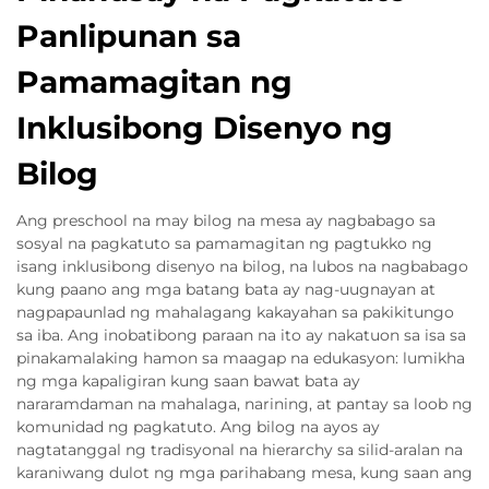
Panlipunan sa
Pamamagitan ng
Inklusibong Disenyo ng
Bilog
Ang preschool na may bilog na mesa ay nagbabago sa
sosyal na pagkatuto sa pamamagitan ng pagtukko ng
isang inklusibong disenyo na bilog, na lubos na nagbabago
kung paano ang mga batang bata ay nag-uugnayan at
nagpapaunlad ng mahalagang kakayahan sa pakikitungo
sa iba. Ang inobatibong paraan na ito ay nakatuon sa isa sa
pinakamalaking hamon sa maagap na edukasyon: lumikha
ng mga kapaligiran kung saan bawat bata ay
nararamdaman na mahalaga, narining, at pantay sa loob ng
komunidad ng pagkatuto. Ang bilog na ayos ay
nagtatanggal ng tradisyonal na hierarchy sa silid-aralan na
karaniwang dulot ng mga parihabang mesa, kung saan ang