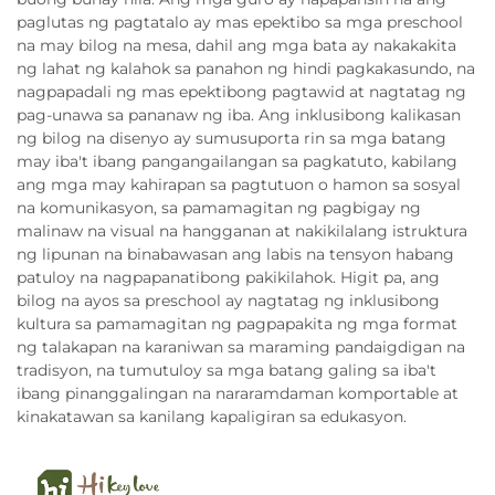
paglutas ng pagtatalo ay mas epektibo sa mga preschool
na may bilog na mesa, dahil ang mga bata ay nakakakita
ng lahat ng kalahok sa panahon ng hindi pagkakasundo, na
nagpapadali ng mas epektibong pagtawid at nagtatag ng
pag-unawa sa pananaw ng iba. Ang inklusibong kalikasan
ng bilog na disenyo ay sumusuporta rin sa mga batang
may iba't ibang pangangailangan sa pagkatuto, kabilang
ang mga may kahirapan sa pagtutuon o hamon sa sosyal
na komunikasyon, sa pamamagitan ng pagbigay ng
malinaw na visual na hangganan at nakikilalang istruktura
ng lipunan na binabawasan ang labis na tensyon habang
patuloy na nagpapanatibong pakikilahok. Higit pa, ang
bilog na ayos sa preschool ay nagtatag ng inklusibong
kultura sa pamamagitan ng pagpapakita ng mga format
ng talakapan na karaniwan sa maraming pandaigdigan na
tradisyon, na tumutuloy sa mga batang galing sa iba't
ibang pinanggalingan na nararamdaman komportable at
kinakatawan sa kanilang kapaligiran sa edukasyon.