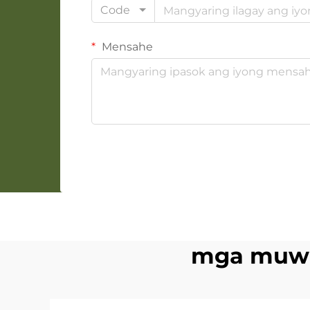
Code
Mensahe
mga muweb