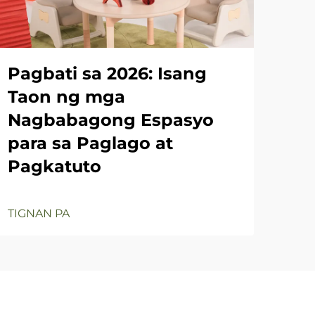
Pa
sa
Pagbati sa 2026: Isang
TIG
Taon ng mga
Nagbabagong Espasyo
para sa Paglago at
Pagkatuto
TIGNAN PA