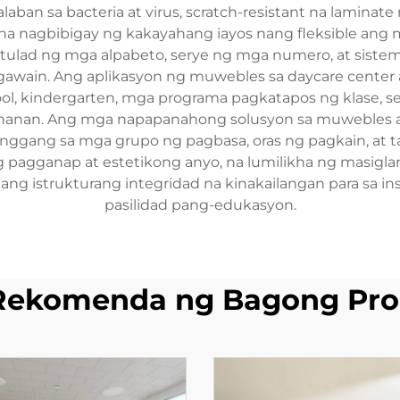
laban sa bacteria at virus, scratch-resistant na laminat
na nagbibigay ng kakayahang iayos nang fleksible ang m
ulad ng mga alpabeto, serye ng mga numero, at sistem
wain. Ang aplikasyon ng muwebles sa daycare center ay
l, kindergarten, mga programa pagkatapos ng klase, s
ahanan. Ang mga napapanahong solusyon sa muwebles ay 
gang sa mga grupo ng pagbasa, oras ng pagkain, at tah
pagganap at estetikong anyo, na lumilikha ng masiglan
i ang istrukturang integridad na kinakailangan para sa 
pasilidad pang-edukasyon.
Rekomenda ng Bagong Pro