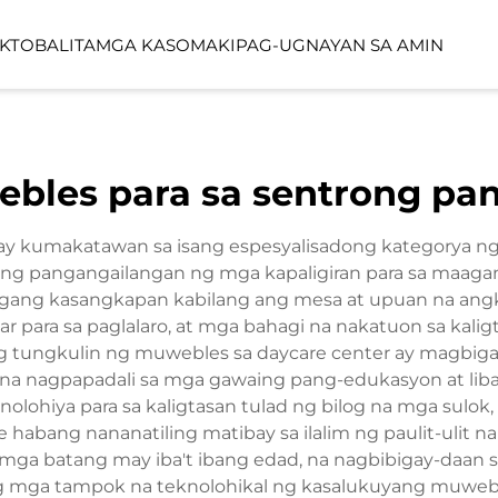
KTO
BALITA
MGA KASO
MAKIPAG-UGNAYAN SA AMIN
YO
LINEA SERIES
LUMIN FORES
les para sa sentrong pa
FUNCTION SPACE
OUTDOOR SP
ay kumakatawan sa isang espesyalisadong kategorya n
ng pangangailangan ng mga kapaligiran para sa maaga
agang kasangkapan kabilang ang mesa at upuan na angk
ar para sa paglalaro, at mga bahagi na nakatuon sa ka
ng tungkulin ng muwebles sa daycare center ay magbig
sa na nagpapadali sa mga gawaing pang-edukasyon at l
ohiya para sa kaligtasan tulad ng bilog na mga sulok, h
abang nananatiling matibay sa ilalim ng paulit-ulit 
ga batang may iba't ibang edad, na nagbibigay-daan sa 
mga tampok na teknolohikal ng kasalukuyang muwebles