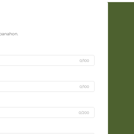
panahon.
0/100
0/100
0/200