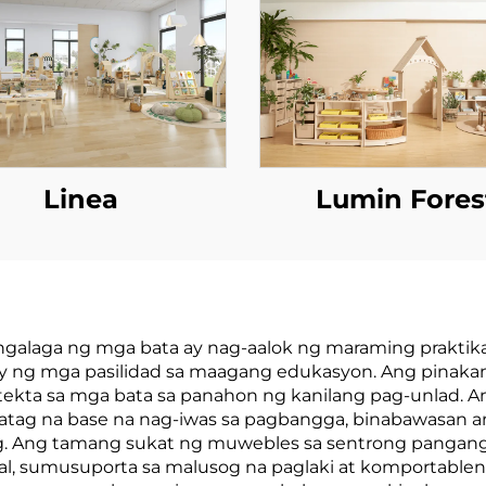
Linea
Lumin Fores
alaga ng mga bata ay nag-aalok ng maraming praktik
y ng mga pasilidad sa maagang edukasyon. Ang pinakam
ekta sa mga bata sa panahon ng kanilang pag-unlad. Ang
atatag na base na nag-iwas sa pagbangga, binabawasan a
g. Ang tamang sukat ng muwebles sa sentrong pangang
l, sumusuporta sa malusog na paglaki at komportableng