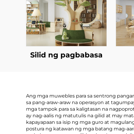
Silid ng pagbabasa
Ang mga muwebles para sa sentrong pangang
sa pang-araw-araw na operasyon at tagumpa
mga tampok para sa kaligtasan na nagpoprot
ay nag-aalis ng matutulis na gilid at may m
kapayapaan sa isip ng mga guro at magulan
postura ng katawan ng mga batang mag-aara