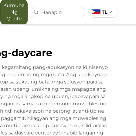
Kumuha
Ng
TL
Quote
T SERIES
MAPORA SERIES
ng-daycare
ACE
g kagamitang pang-edukasyon na idinisenyo
ng pag-unlad ng mga bata. Ang koleksiyong
op sa sukat ng bata, mga solusyon para sa
ligtasan upang lumikha ng mga mapagpalang
ay ng mga angkop na upuan, ibabaw para sa
ibangan. Kasama sa modernong muwebles ng
indi nakakalason na patong, at anti-tip na
na paggamit. Nilagyan ang mga muwebles ng
multi-age na konpigurasyon ng silid-aralan
 sa daycare center ay kinabibilangan ng