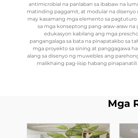
antimicrobial na panlaban sa ibabaw na luma
matinding paggamit, at modular na disenyo 
may kasamang mga elemento sa pagtuturo t
sa mga konseptong pang-araw-araw na ga
edukasyon kabilang ang mga preschoo
pangangalaga sa bata na pinapatakbo sa t
mga proyekto sa sining at panggagawa hang
alang sa disenyo ng muwebles ang parehong 
malikhaing pag-iisip habang pinapanatil
Mga 