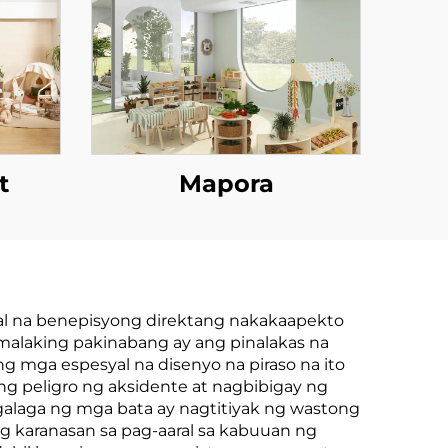
t
Mapora
al na benepisyong direktang nakakaapekto
alaking pakinabang ay ang pinalakas na
 mga espesyal na disenyo na piraso na ito
ng peligro ng aksidente at nagbibigay ng
alaga ng mga bata ay nagtitiyak ng wastong
 karanasan sa pag-aaral sa kabuuan ng