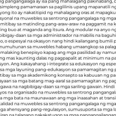
ing pangangalaga ay isa pang mahalagang pakinabang, d
mpleng pamamaraan sa paglilinis upang mapanatili ng 
pisyong ito ay nakatitipid ng mahalagang oras at mapa
pesyonal na muwebles sa sentrong pangangalaga ng mga
 tumitibay sa matinding pang-araw-araw na paggamit na 
ing buo at maganda ang itsura. Ang modular na anyo
ibigay-daan sa mga administrador na mabilis na bagu
po, o espesyal na okasyon nang hindi kailangang bumil
pamumuhunan sa muwebles habang umaangkop sa palag
ang malaking benepisyo kapag ang mga pasilidad ay na
ang mas kaunting dalas ng pagpapalit at minimum na pa
on. Ang kakayahang i-integrate sa edukasyon ng esp
sa mga layuning pang-edukasyon sa pamamagitan ng 
atibay sa mga akademikong konsepto sa kabuuan ng pan
layaan sa mga batang mag-aaral sa pamamagitan ng pa
awa na nagbibigay-daan sa mga sariling gawain. Hindi
aayos na organisado na muwebles sa sentrong pangangal
a mga bata na maunawaan ang mga inaasahan at transisy
e-kalidad na muwebles sa sentrong pangangalaga ng mg
ga ahensyang pang-regulasyon, sumusuporta sa mga lay
giran na talagang nakakatugon sa mga pangangailangan