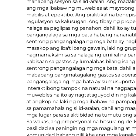
mahabang sesyon sa silid-aralan. Ang madal
ang mga ibabaw ng muwebles at mayroong si
mabilis at epektibo. Ang praktikal na bene
regulasyon sa kalusugan. Ang tibay ng pro
halaga sa paglipas ng panahon, dahil ito ay
pangangalaga sa mga bata habang nananatil
sentrong pangangalaga ng mga bata ay nagb
masakop ang iba't ibang gawain, laki ng gru
nagmamaksimisa sa halaga ng umiiral na 
kabisaan sa gastos ay lumalabas bilang is
sentrong pangangalaga ng mga bata, dahil 
mababang pangmatagalang gastos sa operasy
pangangalaga ng mga bata ay sumusuporta 
interaktibong tampok na natural na nagpap
muwebles na ito ay nagtataguyod din ng ka
at angkop na laki ng mga ibabaw na pampagg
sa pamamahala ng silid-aralan, dahil ang m
mga lugar para sa aktibidad na tumutulong s
Sa wakas, ang propesyonal na hitsura ng d
pasilidad sa paningin ng mga magulang at m
komunidad habang nililikha ang mga kapali