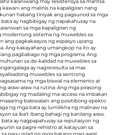
ahil karaniwang may resistensya sa mantsa
kawani ang malinis na kapaligiran nang
gkukunan habang tiniyak ang pagsunod sa mga
 bata ay nagbibigay ng napakahusay na
karaniwan sa mga kapaligiran ng
 ng modernong sistema ng muwebles sa
hin ang pagkakaayos ng espasyo upang
i pa. Ang kakayahang umangkop na ito ay
iang pagbabago ng mga programa. Ang
mumuhunan sa de-kalidad na muwebles sa
ngangalaga ay nagreresulta sa mas
esyalisadong muwebles sa sentrong
pagsasama ng mga biswal na elemento at
g-araw-araw na rutina. Ang mga pirasong
gbibigay ng madaling ma-access na imbakan
 maaaring balewalain ang positibong epekto
aga ng mga bata ay lumilikha ng malinaw na
on sa iba't ibang bahagi ng kanilang araw.
a bata ay nagpapahusay sa reputasyon ng
unin sa pagre-rehistro at katayuan sa
 sa pag-unlad ng mga batang mag-aaral.