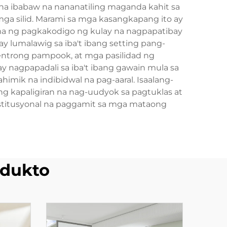
e na ibabaw na nananatiling maganda kahit sa
ga silid. Marami sa mga kasangkapang ito ay
a ng pagkakodigo ng kulay na nagpapatibay
 lumalawig sa iba't ibang setting pang-
entrong pampook, at mga pasilidad ng
nagpapadali sa iba't ibang gawain mula sa
imik na indibidwal na pag-aaral. Isaalang-
g kapaligiran na nag-uudyok sa pagtuklas at
institusyonal na paggamit sa mga mataong
dukto