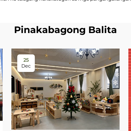
Pinakabagong Balita
25
Dec