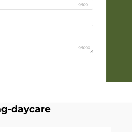
0/100
0/1000
ng-daycare