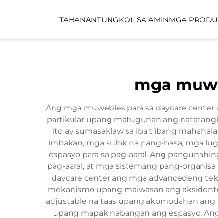
TAHANAN
TUNGKOL SA AMIN
MGA PRODU
PUBLIKONG ESPAS
mga muweb
CHILDCARE SPACE
Ang mga muwebles para sa daycare center 
partikular upang matugunan ang natatangi
ito ay sumasaklaw sa iba't ibang mahahal
imbakan, mga sulok na pang-basa, mga lug
espasyo para sa pag-aaral. Ang pangunahi
pag-aaral, at mga sistemang pang-organi
daycare center ang mga advancedeng teknol
mekanismo upang maiwasan ang aksidente h
adjustable na taas upang akomodahan ang m
upang mapakinabangan ang espasyo. Ang 