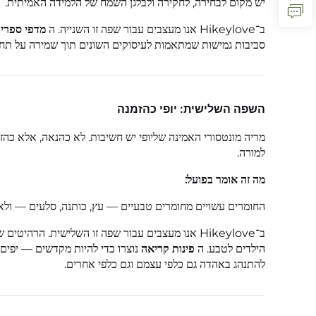
יש מקום לבחירה, לחקירה ולבלגן השמח של הלמידה האמיתית.
ב־Hikeylove אנו מעצבים עבור שפה זו השנייה. ה
מדפי ספרי
סביבות גמישות שמתאמות לעיסוקים השונים תוך שמירה על תח
השפה השלישית: יופי כהזמנה
מריה מונטסורי האמינה שליופי יש חשיבות. לא כהנאה, אלא כהז
למורה.
מה זה אומר בפועל:
החומרים עשויים מחומרים טבעיים — עץ, כותנה, סלעים — ולא 
ב־Hikeylove אנו מעצבים עבור שפה זו השלישית. הרהיטים שלנו נעשים מעץ מוצק, לעולם לא מוסתרים או מלאכותיים. ה
הילדים לטבע. ה
פינות קריאה
נוצרו כדי להיות מקדשים — יפים,
להתנהג באהדה גם כלפי עצמם וגם כלפי אחרים.