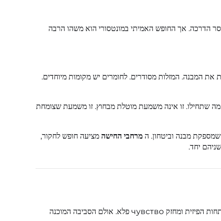
וסר הדרכה. אך החופש האמיתי במונטסורי הוא משהו הרבה
 את המבנה. המזלות מסודרים. לחומרים יש מקומות מיוחדים.
מה שתחילו. זו אינה משמעת מוטלת מבחוץ. זו משמעת שצומחת
שמספקת מבנה וביטחון. ה
מרחבי החישה
מציעה חופש לחקור,
ניהם יחד.
מריה מונטסורי הבינה משהו שהמחקר המודרני אישר רק לאחרונה: ילדים זקוקים לטבע. זמן בחוץ מקטין דחק, משפר את הריכוז, תומך בהתפתחות הפיזית ומחזק чувство פלא. אולם הסביבה המוכנה