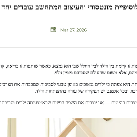
וסופיית מונטסורי והעיצוב המתחשב עובדים יחד כ
Mar 27, 2026
זו קיימת בין הילד לבין החלל שבו הוא נמצא. כאשר שותפות זו בריאה, קו
הם, אלא משום שהעולם שסביבם מזמין גילוי.
אחר. היא צפתה כי ילדים נמשכים באופן טבעי לסביבות שמכבדות את הצרכ
ריכוז, ובכל אלמנט יש תפקידה של עזרה בהתפתחות הילד.
פות זו במשך 25 שנה. אנו לא רק מייצרים רהיטים — אנו יוצרים את השפה הפיזית שבאמצעותה י