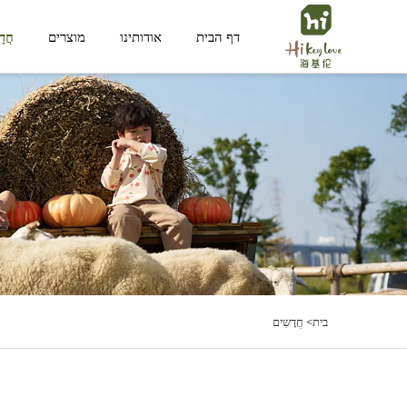
דף הבית
אודותינו
מוצרים
חֲד
מרחב פונקציונלי
מרחב לילד
בית>
חֲדָשִים