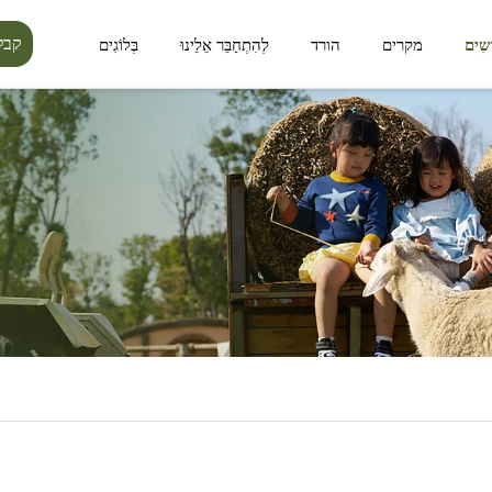
קבל
ָשִים
מקרים
הורד
לְהִתְחַבֵּר אֵלֵינוּ
בְּלוֹגִים
סידרת ליניאה
סידרת לומין פורסט
מרחב ציבורי
מרחב חיצוני