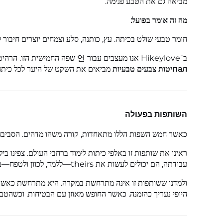
מביאה גם את הטבע פנימה.
מה זה אומר בפועל:
חומר טבעי שולט בכיתה. עץ, כותנה, סלע וצמחים יוצרים חיבור 
ב־Hikeylove אנו מעצבים עבור 언 שפה החמישית הזו. הרהיטים שלנו מיוצרים מחומרים טבעיים וברות-תכולה. הרהיטים שלנו
палיטות צבעים טבעיות
מביאים את השקט של היער לכל כיתה. 
השותפות בפעולה
כאשר חמש השפות הללו מתאחדות, קורה משהו מדהים. הסביבה 
ראינו את שותפות זו באלפי כיתות לימוד ברחבי העולם. צפינו ב
עבודתה, הם יכולים לעשות את theirs—ללמד, לכוון ולטפח—בלי המאבק הקבוע על ניהול הכאוס.
ולמדנו ששותפות זו אינה מתרחשת במקרה. היא מתרחשת כאשר כ
היופי נעריך כהזמנה. כאשר החופש מאוזן עם הבטיחות. וכשהטבע