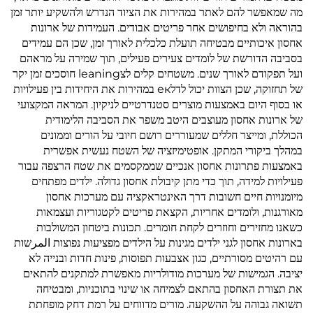
מה שמאפשר להם לאתר במהירות את הציוד הנדרש ולהשקיע יותר זמן
בהוראה ולא בחיפושים אחר פריטים אבודים. העמידות של ארונות
אחסון איכותיים מבטיחה תועלת כלכלית לאורך זמן, שכן הם עמידים
בסביבה הדורשת של לומדים צעירים פעילים, תוך שמירה על מראהם
ועל תפקודם לאורך שנים. משטחים קלים לצleaning חוסכים זמן יקר
של תחזוקה, שכן הצוות יכול לדלек במהירות את היחידות בין פעילויות
או בסוף היום באמצעות מוצרים סטנדרטיים לניקיון. המראה המקצועי
של ארונות אחסון מעוצבים היטב משפר את הסביבה הלימודית
הכוללת, ומייצר חללים שמעוררים רושם חיובי על הורים וממונים
במהלך ביקורי המתקן. אופטימיזציה של השטח נעשית אפשרית
באמצעות פתרונות אחסון אנכיים שממקסמים את שטח הרצפה עבור
פעילויות למידה, תוך כדי מתן קיבולת אחסון גדולה. ילדים מפתחים
מיומנויות חיים חשובות דרך האינטראקציה עם מערכות אחסון
מאורגנות, ולומדים אחריות, הקצאת פריטים לקטגוריות ועצמאות
כשאנו מחזירים וחוזרים לקחת חומרים. תכונות ביטחון המשולבות
בארונות אחסון לגני ילדים מגינות על הילדים מפציעות נפוצות المرשות
עם רהיטים מסורתיים, כגון אצבעות תפוסות, פינות חדות ובנייה לא
יציבה. הגמישות של מערכות מודולריות מאפשרת למתקנים להתאים
את תצורת האחסון בהתאם לצמיחה או שינוי בתוכניות, ומבטיחה
תשואה גבוהה על ההשקעה. מורים מדווחים על רמת דחק מופחתת