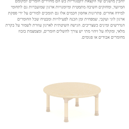
להבין מושגים של הקצאת לקטגוריות כש הם מחזירים חומרים למקומם
המיועד, ומחזקים חשיבה מתמטית ומיומנויות ארגון שמועברות גם לתחומי
למידה אחרים. פתרונות אחסון חכמים אלו גם תומכים למורים על ידי ספקת
ארגון לוגי ועקבי, שמפחית זמן הכנה לפעילויות ומבטיח שכל החומרים
הנדרשים זמינים כשצריכים. הגישה השיטתית לארגון עוזרת לשמור על בקרת
מלאי, ומקלה על זיהוי מתי יש צורך להשלים חומרים, ומצמצמת בזבוז
מחומרים אבודים או פגומים.