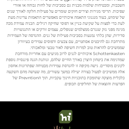
השכבות, ומבטיחות שלמות מבנית גם בסביבות של לחות גבוהה או אזורי
שפיכות. תריסי מגירות וצירים חזקים שומרים על פעילות חלקה לאורך שנים
של שימוש, בעוד מנגנוני התאמה איכותיים מאפשרים התאמות עדינות מעת
לעת כדי לפצות על שקיעת בניין או דפוסי שחיקה רגילים. הבניה עמידת מכה
מגינה מפני נזק שנגרם ממצלמים שנופלים, עצמים זורקים או התנגשויות
סדירות, שהן בלתי נמנעות בסביבות פעילות של גנים. ההנדסה של העמידות
מתרחבת גם להיבטים אסתטיים, עם צבעים ודפוסים עמידים בעיוורון
שממשיכים להראות טוב למרות חשיפה לאור טבעי ומלאכותי.
Schottenkasten איכותיים לגנים לרוב מגיעים עם אחריות מורחבת
שמדגימה את ביטחון היצרן באורך החיים שלהם, ונותנת הגנה פיננסית נוספת
לקונים מוסדיים. גישה מקיפה זו להנדסת עמידות מבטיחה שפתרונות אחסון
אלה ממשיכים לפעול בצורה יעילה במשך עשורים, מה שעושה מהם השקעה
כלכלית מוצקה שתומכת בתוכניות חינוך עקביות, תוך הPrevntion של
הפרעות והוצאות של תחליפים תכופים.