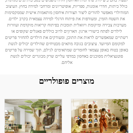
לפעול בהם ביעילות. פתרונות האיחסון הללו משמשים בסביבות גנים מגוונות,
כולל כיתות, חדרי אומנות, ספריות, אופיטריונים ומרחבי למידה בחוץ. העיצוב
המודולרי מאפשר להורים ליצור תצורות איחסון מותאמות אישית שממקסימות
לְהִתְחַבֵּר אֵלֵינוּ
את השטח הזמין, ומעודפות את פיתוח הרגלי למידה עצמאית בקרב ילדים.
מערכות צבירה ומיקומת ויזואלית תומכות בפיתוח קריאות מוקדמת ועוזרות
לילדים לפתח כישורי ארגון. הארוןים לרוב כוללים פאנלים שקופים או
בְּלוֹגִים
רשתיים שמאפשרים לראות את התוכן, ומעודקים את הילדים להחזיר פריטים
למקומם המיועד. עיצובים בגובה מתאים מבטיחים שהילדים יכולים לגשת
באופן בטוח באופן עצמאי לחומרים שמתאימים לגילם, תוך שמירה על פריטים
פוטנציאלית מסוכנים באחסון במדפי עליים שרק מבוגרים יכולים לגשת
אליהם.
מוצרים פופולריים