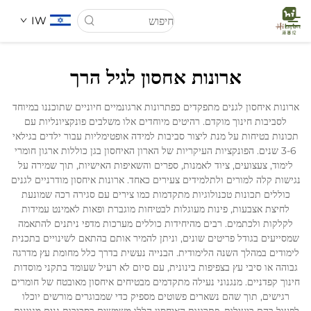
IW
ארונות אחסון לגיל הרך
דף הבית
ארונות איחסון לגנים מתפקדים כפתרונות ארגונמיים חיוניים שתוכננו במיוחד
לסביבות חינוך מוקדם. רהיטים מיוחדים אלו משלבים פונקציונליות עם
עַל אָמַת
תכונות בטיחות על מנת ליצור סביבות למידה אופטימליות עבור ילדים בגילאי
3-6 שנים. הפונקציות העיקריות של הארון האיחסון בגן כוללות ארגון חומרי
לימוד, צעצועים, ציוד לאמנות, ספרים והשאיפות האישיות, תוך שמירה על
מוצרים
נגישות קלה למורים ולתלמידים צעירים כאחד. ארונות איחסון מודרניים לגנים
כוללים תכונות טכנולוגיות מתקדמות כמו צירים עם סגירה רכה שמונעת
לחיצת אצבעות, פינות מעוגלות לבטיחות מוגברת ופאות לאמינט עמידות
חֲדָשִים
לקלקות ולכתמים. רבים מהיחידות כוללים מערכות מדפי ניתנים להתאמה
שמסייעים בגודל פריטים שונים, וניתן להמיר אותם בהתאם לשינויים בתכנית
לימודים במהלך השנה הלימודית. הבנייה נעשית בדרך כלל מחומת עץ מדרגה
מקרים
גבוהה או סיבי עץ בצפיפות בינונית, עם סיום לא רעיל שעומד בתקני מוסדות
חינוך קפדניים. מנגנוני נעילה מתקדמים מבטיחים איחסון מאובטח של חומרים
רגישים, תוך שהם נשארים פשוטים מספיק כדי שמבוגרים מורשים יוכלו
הורדה