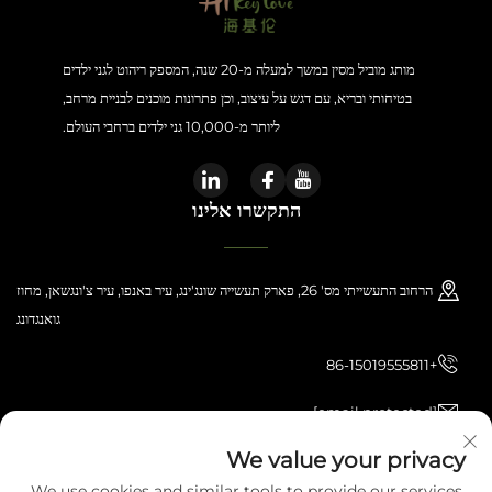
מותג מוביל מסין במשך למעלה מ-20 שנה, המספק ריהוט לגני ילדים
בטיחותי ובריא, עם דגש על עיצוב, וכן פתרונות מוכנים לבניית מרחב,
ליותר מ-10,000 גני ילדים ברחבי העולם.
התקשרו אלינו
הרחוב התעשייתי מס' 26, פארק תעשייה שונג'ינג, עיר באנפו, עיר צ'ונגשאן, מחוז
גואנגדונג
+86-15019555811
[email protected]
We value your privacy
We use cookies and similar tools to provide our services.