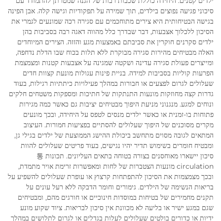
ילדים קטנים. היחידה כוללת שכבות רבות של הגנה שמטרתן להתמודד עם
סיכוני פגיעה נפוצים בילדים, תוך שמירה על תפקודיות וגישה קלה. אבן הפינה
בגישה הבטיחותית היא צירים מתוחכמים עם סגירה רכה שמונעים לגמרי את
הסיכון ללכלוך אצבעות, דבר שבדרך כלל מהווה דאגה רבה בסביבות בהן
ילדים סקרנים חוקרין את סביבתם באמצעות מגע והזזה. הצירים המיוחדים
האלה מבטיחים מהירות סגירה מבוקרת ללא תלות בכוח שבו הדלת נדחפה,
ומייצרים פעולת סגירה עדינה ושקטה שמגינה על אצבעות קטנות ומצמצמת
הפרעות קוליות בסביבות למידה. בניית פינות עגולות מונעת קצוות חדים
שעלולים לגרום לפצעים או חבורות במהלך פעילויות כיתתיות רגילות, בעוד
גדרות קצה מחוזקות מונעות התנתקות של חתיכות ומספקות משטחים חלקים
ונוחים למגע. מנגנוני מניעת היפוך מבטיחים יציבות גם כאשר כמה מגירות
פתוחות בו-זמנית או כאשר ילדים מנסים לטפס על היחידה, ובכך מונעים
מקרים מסוכנים של היפוך שעלולים להסתיים בפציעות חמורות. העיצוב
המתאים לגובה מסוים מתחשב ביכולת ההישג הממוצעת של ילדים בגילי גן,
ומבטיח חומרים בשימוש תדיר יהיו נגישים, בעוד פריטים שעלולים להוות
סיכון יישארו מאוחסנים בצורה בטוחה בתאים העליונים. תכונות 통
circulation מונעות הצטברות של לחות ומאפשרות זרימת אויר מתמדת,
ובכך מצמצמות את הסיכון להתפתחות קרצוץ או עופרת שעלולים להשפיע על
בריאות הנשימה של הילדים. גימורים וחומר הדבקה ללא רעל עונים על
תקנים מחמירים של בטיחות במוסדות חינוכיים או חורגים מהם, ומבטיחים
שגם במגע ישיר או בליעה לא מכוונת אין סיכון לבריאות. ציוד שקוע מונע
ידיות או כדורים בולטים שעלולים לעלות בגדלים או לגרום לתלושים במהלך