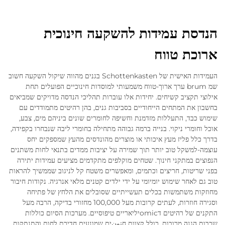
הנדסת עמידות להשקעה חינוכית
ארוכת טווח
העמידות האישית של Schottenkasten בגנים מהווה שיקול השקעה חשוב
שמ brum ערך ארוך-טווח משמעותי למוסדות חינוכיים הפועלים תחת
אילוצי תקציב קשיחים. יחידות אלו עוברות תהליכי הנדסה מדויקים שמביאים
בחשבון את המתחים הייחודיים בסביבות גנים, בהן רהיטים מתמודדים עם
שימוש כבד, התעללות מזדמנת וחשיפה לחומרים שונים ביניהם מים, צבע,
אוכל וחומרי ניקוי. בנייה ברמה גבוהה מתחילה בחומרי ליבה שנבחרו בקפידה,
בדרך כלל פליז מעץ איכותי או מוצרים מהונדסים מהעץ שמספקים יחס
עוצמה-למשקל טוב יותר תוך שמירה על יציבות ממדים בתנאי לחות משתנים
הנפוצים במתקני חינוך. שטחים מוקלפים מתקדמים מציעים עמידות יתירה
בפני שריטות, חריצים וכתמים, ומאפשרים משטח קל לניגוב שממשיך להראות
טוב גם לאחר שימוש יומיומי על ידי ילדים קטנים מלאי אנרגיה. נקודות חיבור
מחוזקות משתמשות בכלים תעשייתיים שסובלים את הלחץ של פתיחה
וסגירה חוזרות, לעתים קרובות מעל 100,000 מחזורי בדיקה, הרבה מעל
התקנים של רהיטים דomicיליאריים טיפוסיים. מערכות הסיום כוללות
שכבות הגנה מרובות, כולל קצוות חتونים שמונעים חדירת לחות והתנתקות