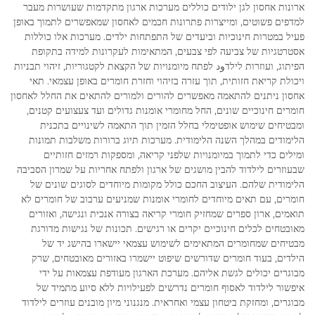
ארונות אחסון לגן ילודים כוללים מערכות ארגון מתקדמות שעושרות מעבר
למדפים פשוטים, ומייצרות פתרונות חכמים לאחסון שמאפשרים לתמוך באופן
פעיל במטרות חינוכיות וביעדים של התפתחות ילדים. מערכות אלו כוללות
אסטרטגיות של צביעה לפי צבעים, המתאימות לעקרונות למידה בתקופת
הפיתוג, ועוזרות לילדود לפתח מיומנויות של הקצאת לקטגוריות, זיהוי תבניות
ויכולת קריאת חזותית, תוך עזרה בזיהוי וחזרת חומרים באופן עצמאי. תאי
אחסון ניתנים להתאמה מאפשרים להורים ולמורים להתאים את החלל לאחסון
חומרים חינוכיים שונים, החל מחומרי אומנות גדולים ועד צעצועים קטנים,
ומבטיחים שימוש אופטימלי בחלל הזמין תוך התאמה לשינויים בתכנית
הלימודים במהלך השנה הלימודית. מערכות תיוג ברורות משלבות תמונות
ומילים כדי לתמוך במיומנויות שלפני קריאה, ומספקות רמזים חזותיים
שבעוזרים לילדוד להבין מושגים של ארגון ולפתח אחריות על שמרון הסביבה
הלימודית שלהם. העיצוב החכם כולל מקומות מיוחדים לסוגים שונים של
חומרים, עם תאים מיוחדים לחומרי אומנות שמניעים ערבוב של חומרים לא
תואמים, ארון ספרים שמחזיק חומרי קריאה בצורה אנכית ונגישה, ואזורים
מאובטחים לכלים חינוכיים יקרים או רגישים. תכונות של נגישות מדורגת
מבטיחים שמחומרים המתאימים לשימוש עצמאי יישארו בהישג יד של
הילדים, בעוד חומרים שדורשים שיפוט יישמרו באזורים מאובטחים, שרק
מבוגרים יכולים לגשת אליהם. מערכת הארגון מעודפת עצמאות על ידי
איפשור לילדוד לאסוף חומרים נדרשים לפעילויות ללא סיוע מתמיד של
מבוגרים, ומחזקת ביטחון עצמי ואחראית. מנגנוני מיון מובנים עוזרים לילדוד