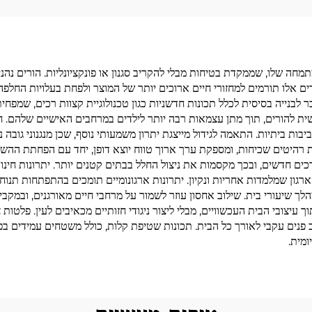
חה שלו, שממקדת בטיחות מבלי להקריב סגנון או פונקציונליות. הורים נהני
דים אלו תורמים למחזורי חיים ארוכים יותר של המוצר ולפחת בעלויות החלפה
 לבנייה בסיסית לכלל תכונות חדשניות כגון טכנולוגיית קצוות רכים, שמפ
ית להורים, תוך מתן עצמאות רבה יותר לילדים במרחבים האישיים שלהם. חי
יבות ביתיות. התאמה לגידול מייצגת יתרון משמעותי נוסף, שכן מנגנוני גובה
ות רהיטים שכיחות, ומספקת ערך ארוך טווח יוצא דופן, יחד עם הפחתת ההש
ים חדשים, ובכך מקסמות את ניצול החלל בבתים קטנים יותר. יתרונות חינו
ת ארגון שמלמדות אחריות ונקיון. יתרונות ארגונומיים תומכים בהתפתחות ת
ך שיעורי בית. שילוב אחסון עוזר לשמור על מרחבי חיים מאורגנים, ובמקביל
יצובי הבית העכשוויים, מבלי ליצור ניגודי חזותיים מכאיבים לעין. פלטות 
 פנים עקבי לאורך כל הבית. תכונות שטיפת קלות, כולל משטחים עמידים בפ
מית.