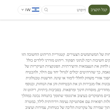
קבל תקציב
IW
סידרת מפורה
פתחות של המשתמשים הצעירים. קטגוריית הריהוט החשובה הזו
ם חשיבות רבה לנתוני תפקוד. ריהוט מודרני לילדים כולל
ות ולחזק את העצמאות והיצירתיות. הפונקציות העיקריות של
תאמה, כך שהרהיטים יכולים 'לגדול' יחד עם הילד, ולהבטיח
וך אזורי משחק לחללי לימוד או שינה. חדשנות טכנולוגית
י סגירה רכה. תכונות אלו מגבירות הן את הבטיחות והן את הנוחות, ובנוסף
חדרים, מוסדות חינוך ומרפאות. בסביבות ביתיות, ריהוט זה
וכיים מתמקדים בעיצוב ארגונומי שתומך בתנוחה נכונה במהלך
תיות. סביבות בריאות используют ריהוט ילדים מיוחד שמשלב יכולות רפואיות עם אסתטיקה נעימה וידידותית לילד, במטרה
וך שמירה על עקרונות הליבה של בטיחות, עמידות ועיצוב