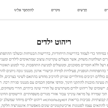
ים
חֲדָשִים
מקרים
לְהִתְחַבֵּר אֵלֵינוּ
סידרת ליניאה
סידרת לומין פורסט
ריהוט ילדים
מרחב פונקציונלי
מרחב חיצוני
נו במיוחד כדי לעמוד בדרישות הייחודיות, בדרישות הבטיחות ובשלבי ההת
רים ושולחנות משחק, אשר מנצלים עקרונות עיצוב שמתאימים לילדים ומעניקי
לא רעל וללא חומרים מסוכנים, ומנועולים למניעת התהפכות, כדי למנוע תאונ
בהתפתחות הגופנית, פעילויות למידה וכישורי ארגון. מנגנוני גובה ניתנים לה
 כוללים רכיבים מודולריים שניתן להרכיב מחדש בהתאם לשינוי בצרכים, ולהפ
 מערכות תאורה LED משולבות, תחנות טעינה מובנות להתקני חינוך, ומדפי אחסון חכמים עם מנגנונ
ם. יישומים של ריהוט ילדים משתרעים על חדרי שינה ביתיים, חדרי משחקים, מ
תוך שמירה על מראה עינייני עבור אזורי מגורים משפחתיים. היישומים החינ
פעילויות למידה, וכן בארגון רהיטים שמאפשר אינטראקציות קבוצ
ני להתאים עצמו לסגנונות ארכיטקטוניים שונים מאפשרת אינטגרציה חלקה, ת