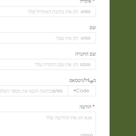
אימייל
0/100
שם
0/100
שם החברה
0/200
מوباיל/ווטסאפ
Code
0/100
הודעה
0/1000