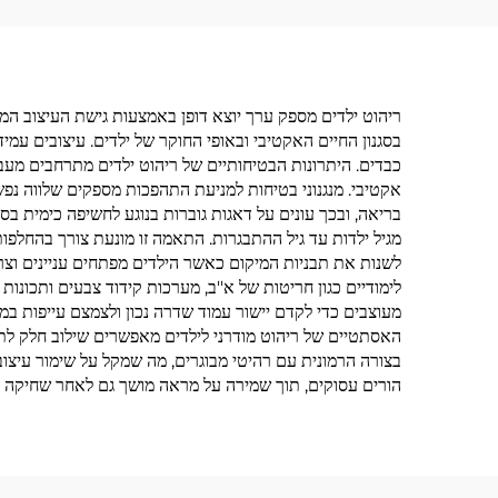
ריהוט ילדים מספק ערך יוצא דופן באמצעות גישת העיצוב המתמ
בסגנון החיים האקטיבי ובאופי החוקר של ילדים. עיצובים עמי
כבדים. היתרונות הבטיחותיים של ריהוט ילדים מתרחבים מעבר
אקטיבי. מנגנוני בטיחות למניעת התהפכות מספקים שלווה נפש
בריאה, ובכך עונים על דאגות גוברות בנוגע לחשיפה כימית בסב
מגיל ילדות עד גיל ההתבגרות. התאמה זו מונעת צורך בהחלפ
לשנות את תבניות המיקום כאשר הילדים מפתחים עניינים וצרכ
לימודיים כגון חריטות של א''ב, מערכות קידוד צבעים ותכונו
מעוצבים כדי לקדם יישור עמוד שדרה נכון ולצמצם עייפות במהל
האסתטיים של ריהוט מודרני לילדים מאפשרים שילוב חלק לתוך ע
בצורה הרמונית עם רהיטי מבוגרים, מה שמקל על שימור עיצוב
הורים עסוקים, תוך שמירה על מראה מושך גם לאחר שחיקה יו