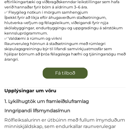
eftirlíkingartæki og viðbragðskenndar leikstillingar sem hafa
verið hannaðar fyrir börn á aldrinum 3–6 ára.
✅ Fleygileg notkun í mörgum samhengjum
Íþekkt fyrir að líkja eftir áhugaverðum staðsetningum,
hlutverka-vefjum og félagsleikum, viðeigandi fyrir nýja
skólabyggingar, endurbyggingu og uppgradingu á sérstökum
kennsluprógrammum.
✅ Valdæmi á rúmum og virkni
Raunveruleg hönnun á staðsetningum með rúmlegri
skipulagsgreiningu býr til lifandi samvirkjuatmosfär sem
hjálpar börnum að þróa félagslega hæfni og tjáningarsögu með
árangri.
Fá tilboð
Upplýsingar um vöru
1. Lykilhugtök um framleiðsluframlag
Inngripandi lífsmyndasímun
Rólfleiksalurinn er útbúinn með fullum ímynduðum
minniskjáldskap, sem endurkallar raunverulegar