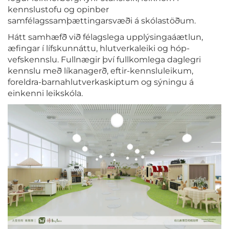
kennslustofu og opinber
samfélagssamþættingarsvæði á skólastöðum.
Hátt samhæfð við félagslega upplýsingaáætlun,
æfingar í lífskunnáttu, hlutverkaleiki og hóp-
vefskennslu. Fullnægir því fullkomlega daglegri
kennslu með líkanagerð, eftir-kennsluleikum,
foreldra-barnahlutverkaskiptum og sýningu á
einkenni leikskóla.