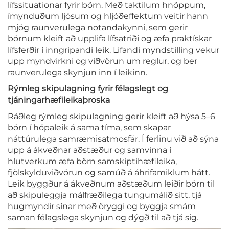
lífssituationar fyrir börn. Með taktilum hnöppum,
ímynduðum ljósum og hljóðeffektum veitir hann
mjög raunverulega notandakynni, sem gerir
börnum kleift að upplifa lífsatriði og æfa praktískar
lífsferðir í inngripandi leik. Lifandi myndstilling vekur
upp myndvirkni og viðvörun um reglur, og ber
raunverulega skynjun inn í leikinn.
Rýmleg skipulagning fyrir félagslegt og
tjáningarhæfileikaþroska
Ráðleg rýmleg skipulagning gerir kleift að hýsa 5–6
börn í hópaleik á sama tíma, sem skapar
náttúrulega samræmisatmosfär. Í ferlinu við að sýna
upp á ákveðnar aðstæður og samvinna í
hlutverkum æfa börn samskiptihæfileika,
fjölskylduviðvörun og samúð á áhrifamiklum hátt.
Leik byggður á ákveðnum aðstæðum leiðir börn til
að skipuleggja málfræðilega tungumálið sitt, tjá
hugmyndir sínar með öryggi og byggja smám
saman félagslega skynjun og dýgð til að tjá sig.