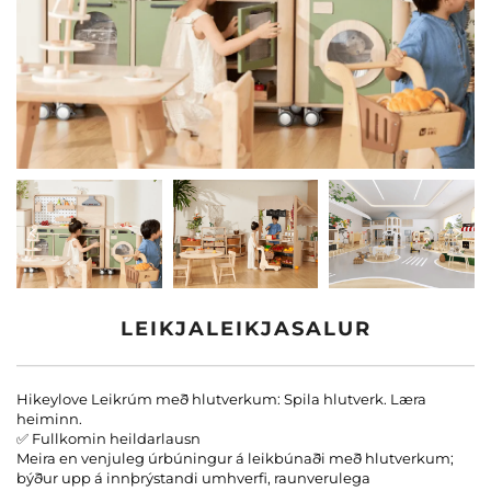
Hafa Samband Við Okkur
Vefsíður
LEIKJALEIKJASALUR
Hikeylove Leikrúm með hlutverkum: Spila hlutverk. Læra
heiminn.
✅ Fullkomin heildarlausn
Meira en venjuleg úrbúningur á leikbúnaði með hlutverkum;
býður upp á innþrýstandi umhverfi, raunverulega