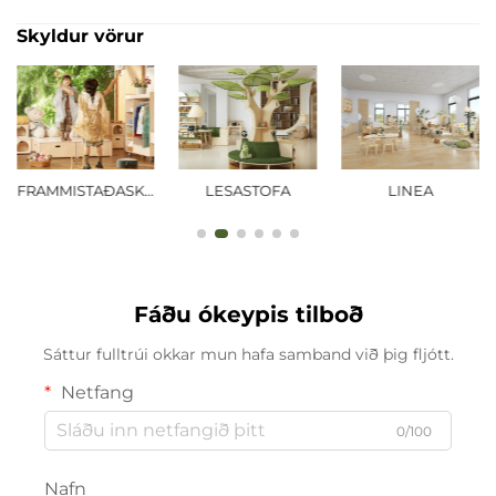
Skyldur vörur
FRAMMISTAÐASKÓLI
LESASTOFA
LINEA
Fáðu ókeypis tilboð
Sáttur fulltrúi okkar mun hafa samband við þig fljótt.
Netfang
0/100
Nafn