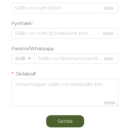
0/100
Fyrirtæki
0/200
Farsími/Whatsapp
Kóði
0/100
Skilaboð
0/1000
Senda