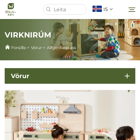
IS
VIRKNIRÚM
Forsíða
Forsíða
>
Vörur
>
Aðgerðarpláss
Um Okkur
Vörur
Vörur
Fréttir
Mál
Sækja