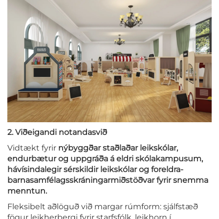
2. Viðeigandi notandasvið
Vidtækt fyrir
nýbyggðar staðlaðar leikskólar,
endurbætur og uppgráða á eldri skólakampusum,
hávísindalegir sérskildir leikskólar og foreldra-
barnasamfélagsskráningarmiðstöðvar fyrir snemma
menntun.
Fleksibelt aðlöguð við margar rúmform: sjálfstæð
fögur leikherbergi fyrir starfsfólk, leikhorn í