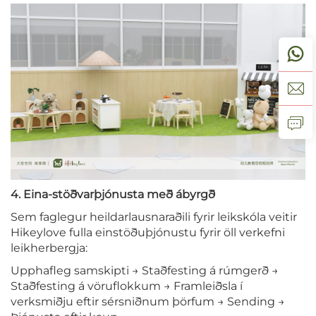
4. Eina-stöðvarþjónusta með ábyrgð
Sem faglegur heildarlausnaraðili fyrir leikskóla veitir
Hikeylove fulla einstöðuþjónustu fyrir öll verkefni
leikherbergja:
Upphafleg samskipti → Staðfesting á rúmgerð →
Staðfesting á vöruflokkum → Framleiðsla í
verksmiðju eftir sérsniðnum þörfum → Sending →