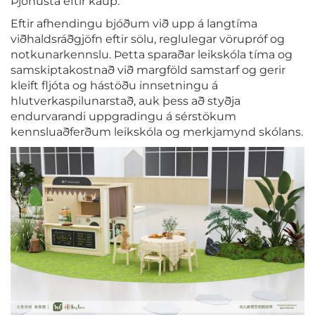
Þjónusta eftir kaup.
Eftir afhendingu bjóðum við upp á langtíma
viðhaldsráðgjöfn eftir sölu, reglulegar vörupróf og
notkunarkennslu. Þetta sparaðar leikskóla tíma og
samskiptakostnað við margföld samstarf og gerir
kleift fljóta og hástöðu innsetningu á
hlutverkaspilunarstað, auk þess að styðja
endurvarandi uppgradingu á sérstökum
kennsluaðferðum leikskóla og merkjamynd skólans.