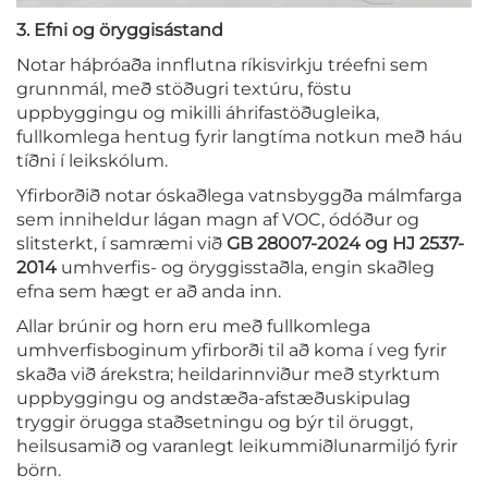
3. Efni og öryggisástand
Notar háþróaða innflutna ríkisvirkju tréefni sem
grunnmál, með stöðugri textúru, föstu
uppbyggingu og mikilli áhrifastöðugleika,
fullkomlega hentug fyrir langtíma notkun með háu
tíðni í leikskólum.
Yfirborðið notar óskaðlega vatnsbyggða málmfarga
sem inniheldur lágan magn af VOC, ódóður og
slitsterkt, í samræmi við
GB 28007-2024 og HJ 2537-
2014
umhverfis- og öryggisstaðla, engin skaðleg
efna sem hægt er að anda inn.
Allar brúnir og horn eru með fullkomlega
umhverfisboginum yfirborði til að koma í veg fyrir
skaða við árekstra; heildarinnviður með styrktum
uppbyggingu og andstæða-afstæðuskipulag
tryggir örugga staðsetningu og býr til öruggt,
heilsusamið og varanlegt leikummiðlunarmiljó fyrir
börn.