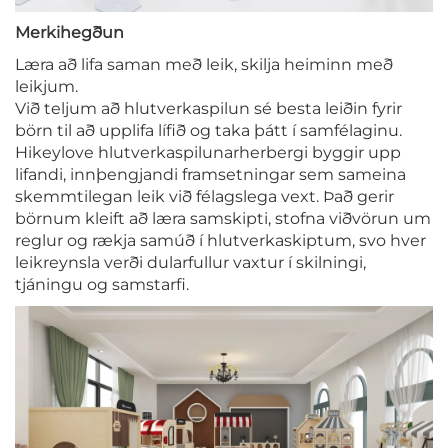
Merkihegðun
Læra að lifa saman með leik, skilja heiminn með
leikjum.
Við teljum að hlutverkaspilun sé besta leiðin fyrir
börn til að upplifa lífið og taka þátt í samfélaginu.
Hikeylove hlutverkaspilunarherbergi byggir upp
lifandi, innþengjandi framsetningar sem sameina
skemmtilegan leik við félagslega vext. Það gerir
börnum kleift að læra samskipti, stofna viðvörun um
reglur og rækja samúð í hlutverkaskiptum, svo hver
leikreynsla verði dularfullur vaxtur í skilningi,
tjáningu og samstarfi.