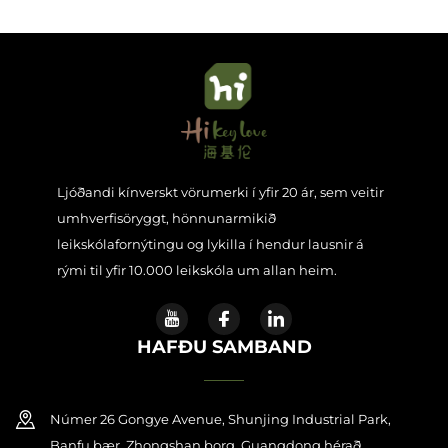
Ljóðandi kínverskt vörumerki í yfir 20 ár, sem veitir
umhverfisöryggt, hönnunarmikið
leikskólafornýtingu og lykilla í hendur lausnir á
rými til yfir 10.000 leikskóla um allan heim.
HAFÐU SAMBAND
Númer 26 Gongye Avenue, Shunjing Industrial Park,
Banfu bær, Zhongshan borg, Guangdong hérað