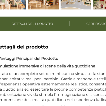
DETTAGLI DEL PRODOTTO
CERTIFICAT
ettagli del prodotto
 Vantaggi Principali del Prodotto
mulazione immersiva di scene della vita quotidiana
tata di un completo set da mini-cucina simulato, la stan
enari abitativi reali per i bambini. Grazie a manopole tattili,
’esperienza operativa estremamente realistica, consenten
ta quotidiana ed esercitare le proprie competenze pratic
ambientazione vivida stimola l’immaginazione e la consap
mprensione della realtà quotidiana nell’esperienza ludic