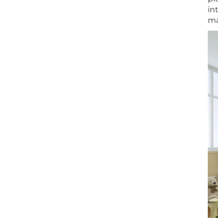
in
ma