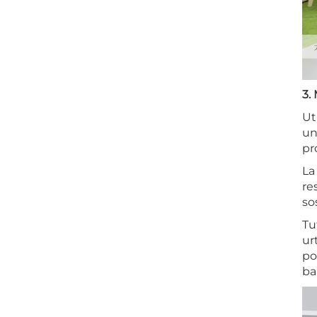
3.
Ut
un
pr
La
re
so
Tu
ur
po
ba