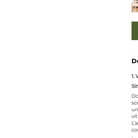
D
1.
Si
Do
sc
un
vi
L’
co