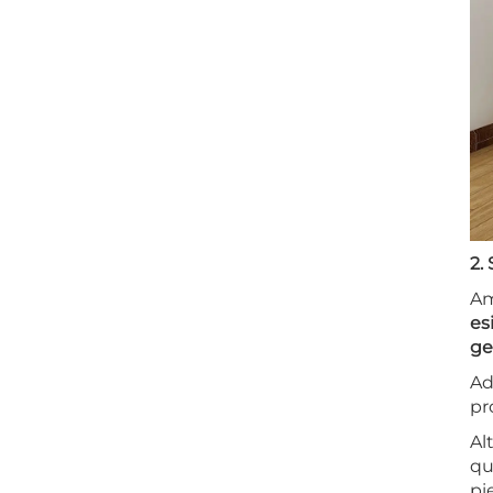
2.
Am
es
gen
Ad
pr
Al
qu
pi