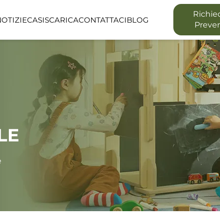
Richie
NOTIZIE
CASI
SCARICA
CONTATTACI
BLOG
Preve
E
SERIE LINEA
SERIE LUMIN
ZIA
SPAZIO PUBBLICO
SPAZIO ALL'
LE
e