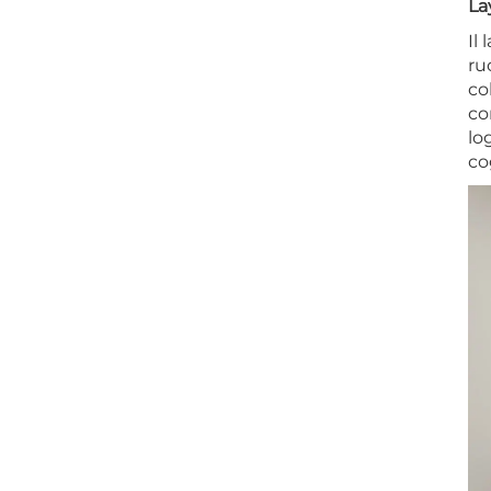
La
Il
ru
co
co
lo
co