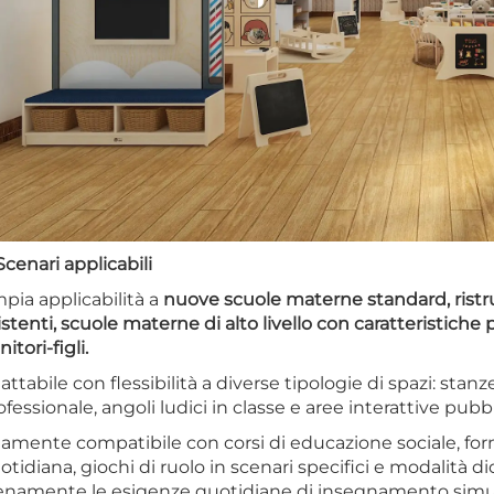
 Scenari applicabili
pia applicabilità a
nuove scuole materne standard, ristr
istenti, scuole materne di alto livello con caratteristiche
itori-figli.
attabile con flessibilità a diverse tipologie di spazi: stanz
ofessionale, angoli ludici in classe e aree interattive pub
tamente compatibile con corsi di educazione sociale, fo
otidiana, giochi di ruolo in scenari specifici e modalità 
enamente le esigenze quotidiane di insegnamento simulato