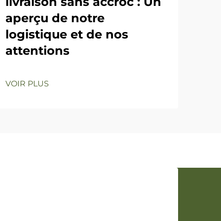
l'
livraison sans accroc : Un
l'
aperçu de notre
ce
logistique et de nos
attentions
Un v
l'im
de 
VOIR PLUS
VOI