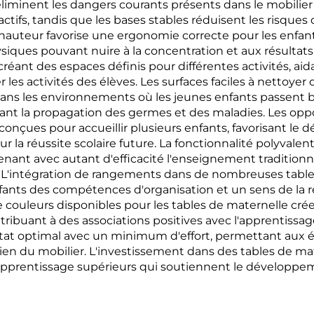
iminent les dangers courants présents dans le mobilier tr
actifs, tandis que les bases stables réduisent les risqu
a hauteur favorise une ergonomie correcte pour les en
siques pouvant nuire à la concentration et aux résultats
créant des espaces définis pour différentes activités, aid
 les activités des élèves. Les surfaces faciles à nettoye
 dans les environnements où les jeunes enfants passen
mitant la propagation des germes et des maladies. Les opp
conçues pour accueillir plusieurs enfants, favorisant l
 la réussite scolaire future. La fonctionnalité polyvalen
nt avec autant d'efficacité l'enseignement traditionnel
pe. L'intégration de rangements dans de nombreuses tables
ants des compétences d'organisation et un sens de la res
 de couleurs disponibles pour les tables de maternelle c
ribuant à des associations positives avec l'apprentissage e
 état optimal avec un minimum d'effort, permettant aux 
etien du mobilier. L'investissement dans des tables de 
'apprentissage supérieurs qui soutiennent le développeme