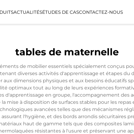
DUITS
ACTUALITÉS
ÉTUDES DE CAS
CONTACTEZ-NOUS
SÉRIE LINEA
SÉRIE LUMIN
tables de maternelle
NTS
ESPACE FONCTIONNEL
ESPACE EXTÉ
léments de mobilier essentiels spécialement conçus pou
tenant diverses activités d'apprentissage et étapes du 
aux dimensions physiques et aux besoins éducatifs spéc
lité optimaux tout au long de leurs expériences formative
ces d'apprentissage en groupe, l'accompagnement des acti
 la mise à disposition de surfaces stables pour les repas
echnologiques avancées telles que des mécanismes régla
ssurant l'hygiène, et des bords arrondis sécuritaires pr
 matériaux haut de gamme tels que des composites lamin
hermolaquées résistantes à l'usure et préservant une ap