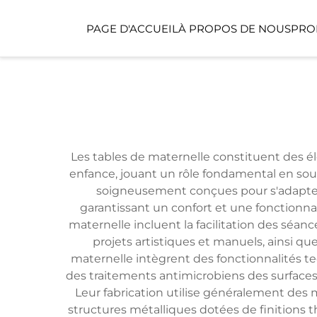
PAGE D'ACCUEIL
À PROPOS DE NOUS
PRO
ESPACE PUBLIC
ESPACE POUR ENFA
Les tables de maternelle constituent des é
enfance, jouant un rôle fondamental en sou
soigneusement conçues pour s'adapter 
garantissant un confort et une fonctionna
maternelle incluent la facilitation des séan
projets artistiques et manuels, ainsi que
maternelle intègrent des fonctionnalités t
des traitements antimicrobiens des surfaces a
Leur fabrication utilise généralement des
structures métalliques dotées de finitions t