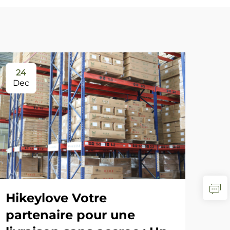
24
2
Dec
De
Hikeylove Votre
Un 
partenaire pour une