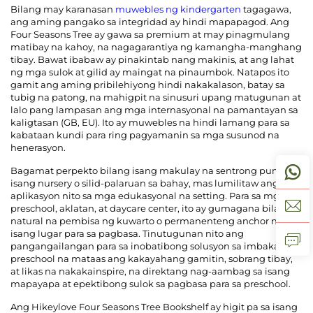
Bilang may karanasan
muwebles ng kindergarten
tagagawa,
ang aming pangako sa integridad ay hindi mapapagod. Ang
Four Seasons Tree ay gawa sa premium at may pinagmulang
matibay na kahoy, na nagagarantiya ng kamangha-manghang
tibay. Bawat ibabaw ay pinakintab nang makinis, at ang lahat
ng mga sulok at gilid ay maingat na pinaumbok. Natapos ito
gamit ang aming pribilehiyong hindi nakakalason, batay sa
tubig na patong, na mahigpit na sinusuri upang matugunan at
lalo pang lampasan ang mga internasyonal na pamantayan sa
kaligtasan (GB, EU). Ito ay muwebles na hindi lamang para sa
kabataan kundi para ring pagyamanin sa mga susunod na
henerasyon.
Bagamat perpekto bilang isang makulay na sentrong punto sa
isang nursery o silid-palaruan sa bahay, mas lumilitaw ang
aplikasyon nito sa mga edukasyonal na setting. Para sa mga
preschool, aklatan, at daycare center, ito ay gumagana bilang
natural na pembisa ng kuwarto o permanenteng anchor ng
isang lugar para sa pagbasa. Tinutugunan nito ang
pangangailangan para sa inobatibong solusyon sa imbakan sa
preschool na mataas ang kakayahang gamitin, sobrang tibay,
at likas na nakakainspire, na direktang nag-aambag sa isang
mapayapa at epektibong sulok sa pagbasa para sa preschool.
Ang Hikeylove Four Seasons Tree Bookshelf ay higit pa sa isang