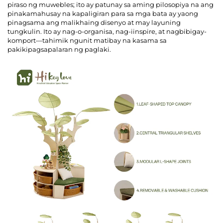
piraso ng muwebles; ito ay patunay sa aming pilosopiya na ang
pinakamahusay na kapaligiran para sa mga bata ay yaong
pinagsama ang malikhaing disenyo at may layuning
tungkulin. Ito ay nag-o-organisa, nag-iinspire, at nagbibigay-
komport—tahimik ngunit matibay na kasama sa
pakikipagsapalaran ng paglaki.