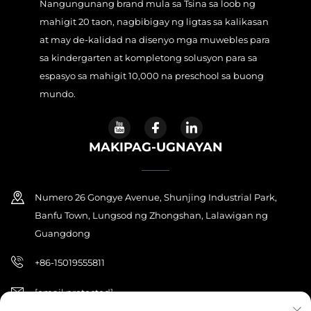
Nangungunang brand mula sa Tsina sa loob ng
mahigit 20 taon, nagbibigay ng ligtas sa kalikasan
at may de-kalidad na disenyo mga muwebles para
sa kindergarten at kompletong solusyon para sa
espasyo sa mahigit 10,000 na preschool sa buong
mundo.
MAKIPAG-UGNAYAN
Numero 26 Gongye Avenue, Shunjing Industrial Park,
Banfu Town, Lungsod ng Zhongshan, Lalawigan ng
Guangdong
+86-15019555811
[email protected]