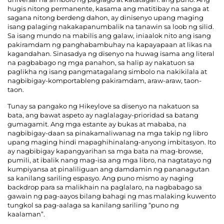
hugis nitong permanente, kasama ang matitibay na sanga at
sagana nitong berdeng dahon, ay dinisenyo upang maging
isang palaging nakakapanumbalik na tanawin sa loob ng silid.
Sa isang mundo na mabilis ang galaw, iniaalok nito ang isang
pakiramdam ng panghabambuhay na kapayapaan at likas na
kagandahan. Sinasadya ng disenyo na huwag isama ang literal
na pagbabago ng mga panahon, sa halip ay nakatuon sa
paglikha ng isang pangmatagalang simbolo na nakikilala at
nagbibigay-komportableng pakiramdam, araw-araw, taon-
taon.
Tunay sa pangako ng Hikeylove sa disenyo na nakatuon sa
bata, ang bawat aspeto ay naglalagay-prioridad sa batang
gumagamit. Ang mga estante ay bukas at mababa, na
nagbibigay-daan sa pinakamaliwanag na mga takip ng libro
upang maging hindi mapaghihinalang-anyong imbitasyon. Ito
ay nagbibigay kapangyarihan sa mga bata na mag-browse,
pumili, at ibalik nang mag-isa ang mga libro, na nagtatayo ng
kumpiyansa at pinaliliguan ang damdamin ng pananagutan
sa kanilang sariling espasyo. Ang puno mismo ay naging
backdrop para sa malikhain na paglalaro, na nagbabago sa
gawain ng pag-aayos bilang bahagi ng mas malaking kuwento
tungkol sa pag-aalaga sa kanilang sariling “puno ng
kaalaman”.