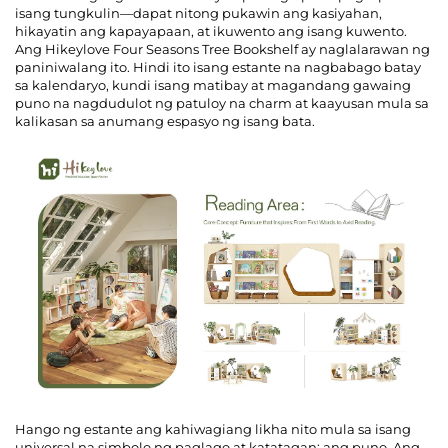
isang tungkulin—dapat nitong pukawin ang kasiyahan,
hikayatin ang kapayapaan, at ikuwento ang isang kuwento.
Makipag-ugnayan sa Amin
Ang Hikeylove Four Seasons Tree Bookshelf ay naglalarawan ng
paniniwalang ito. Hindi ito isang estante na nagbabago batay
sa kalendaryo, kundi isang matibay at magandang gawaing
puno na nagdudulot ng patuloy na charm at kaayusan mula sa
Mga Blog
kalikasan sa anumang espasyo ng isang bata.
Hango ng estante ang kahiwagiang likha nito mula sa isang
universal na simbolo ng paglago at katatagan: ang puno. Ang