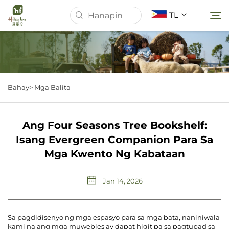
TL
Homepage
Bahay>
Mga Balita
Tungkol Sa Amin
Ang Four Seasons Tree Bookshelf:
Mga Produkto
Isang Evergreen Companion Para Sa
Mga Kwento Ng Kabataan
Mga Balita
Jan 14, 2026
Mga kaso
Sa pagdidisenyo ng mga espasyo para sa mga bata, naniniwala
I-download
kami na ang mga muwebles ay dapat higit pa sa pagtupad sa