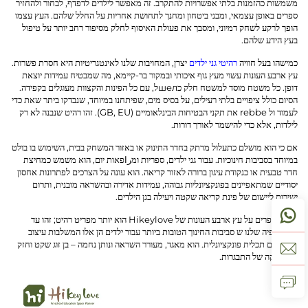
משמשות כהזמנות בלתי אפשרויות להתקרב. זה מאפשר לילדים לדפדף, לבחור ולהחזיר
ספרים באופן עצמאי, ומבני ביטחון ומחנך לתחושת אחריות על החלל שלהם. העץ עצמו
הופך לרקע לשחק דמיוני, ומסבך את פעולת האיסוף לחלק מסיפור רחב יותר על טיפול
בעץ הידע שלהם.
כמישהו בעל חוויה
רהיטי גני ילדים
יצרן, המחויבות שלנו לאינטגריטיות היא חסרת פשרות.
עץ ארבע העונות עשוי מעץ גוף איכותי ובמקור בר-קיימא, מה שמבטיח עמידות יוצאת
דופן. כל משטח מוסד למשטח חלק כшелל, עם כל הפינות והקצוות מעוגלים בקפידה.
הסיום כולל ציפויים בלתי רעילים, על בסיס מים, שפיתחנו במיוחד, שנבדקו ביתר שאת כדי
לעמוד ול rebbe את תקני הבטיחות הבינלאומיים (GB, EU). זהו רהיט שנבנה לא רק
לילדות, אלא כדי להישמר לאורך דורות.
אם כי הוא מושלם כתעלול מרתק בחדר התינוק או באזור המשחק בבית, השימוש בו בולט
במיוחד בסביבות חינוכיות. עבור גני ילדים, ספריות ומراפאות יום, הוא משמש כמחיצת
חדר טבעית או כנקודת עיגון ברורה לאזור קריאה. הוא עונה על הצרכים לפתרונות אחסון
יסודיים שמתאפיינים בפונקציונליות גבוהה, עמידות אדירה ובהשראה מובנית, ותרום
ישירות ליישום של פינת קריאה שקטה ויעילה בגן הילדים.
מדף הספרים על עץ ארבע העונות של Hikeylove הוא יותר מפריט רהיט; זהו עד
לפילוסופיה שלנו ש סביבות החינוך הטובות ביותר עבור ילדים הן אלו המשלבות עיצוב
דמיוני עם תכלית פונקציונלית. הוא מאגד, מעורר השראה ונותן נחמה – בן זוג שקט וחזק
בהרפתקה של התבגרות.