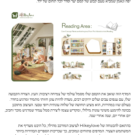
יפה ונאמן שמביא טעם קבוע של קסם יער וסדר לכל תחום של ילד.
לְהִתְחַבֵּר אֵלֵינוּ
בְּלוֹגִים
המדף הזה שואב את הקסם שלו מסמל עולמי של צמיחה ויציבות: העץ. הצורה הקבועה
שלו, עם ענפים עבים ועלים ירוקים רבים, נועדה להיות עוגן חזותי מתמיד ומרגיע בחדר.
בעולם שזז במהירות, הוא מציע תחושה של שלווה עונתית ויופי טבעי. העיצוב מתוכנן
בכוונה להימנע משינוי עונות מילולי, ומקדיש עצמו ליצירת סמל עמיד שמרגיש מוכר וחביב,
יום אחרי יום, שנה אחרי שנה.
בהתאם להבטחה של Hikeylove לעיצוב המורכב מהילד, כל היבט מעדיף את
המשתמש הצעיר. המדפים פתוחים ונמוכים, כך שכריכות הספרים הבהירות ביותר