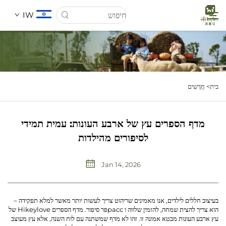
IW
דף הבית
בית>
חֲדָשִים
אודותינו
מדף הספרים עץ של ארבע העונות: עמית תמידי
מוצרים
לסיפורים מהילדות
חֲדָשִים
Jan 14, 2026
מקרים
בעיצוב חללים לילדים, אנו מאמינים שריהוט צריך לעשות יותר מאשר למלא תפקידה –
הוא צריך להצית שמחה, להזמין שלווה ו рассפר סיפור. מדף הספרים Hikeylove של
הורד
עץ ארבע העונות מבטא אמונה זו. זהו לא מדף שמשתנה עם לוח השנה, אלא עץ מעוצב