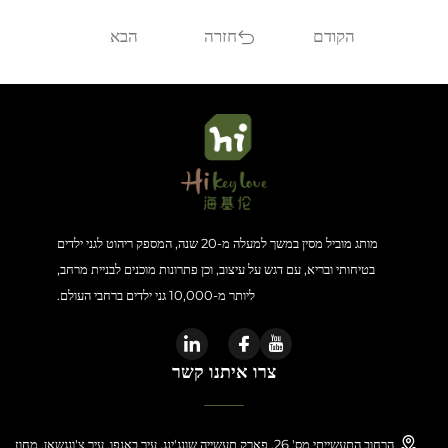
הקודם
חזרה
הבא
מותג מוביל מסין במשך למעלה מ-20 שנה, המספק ריהוט לגני ילדים
בטיחותי ובריא, עם דגש על עיצוב, וכן פתרונות מוכנים לבניית מרחב,
ליותר מ-10,000 גני ילדים ברחבי העולם.
צרו איתנו קשר
הרחוב התעשייתי מס' 26, פארק תעשייה שונג'ינג, עיר באנפו, עיר צ'ונגשאן, מחוז