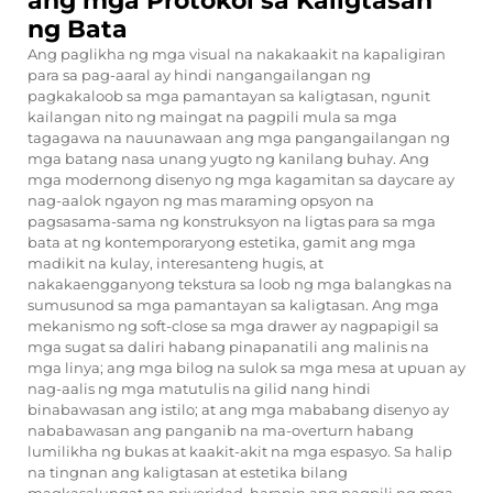
ang mga Protokol sa Kaligtasan
ng Bata
Ang paglikha ng mga visual na nakakaakit na kapaligiran
para sa pag-aaral ay hindi nangangailangan ng
pagkakaloob sa mga pamantayan sa kaligtasan, ngunit
kailangan nito ng maingat na pagpili mula sa mga
tagagawa na nauunawaan ang mga pangangailangan ng
mga batang nasa unang yugto ng kanilang buhay. Ang
mga modernong disenyo ng mga kagamitan sa daycare ay
nag-aalok ngayon ng mas maraming opsyon na
pagsasama-sama ng konstruksyon na ligtas para sa mga
bata at ng kontemporaryong estetika, gamit ang mga
madikit na kulay, interesanteng hugis, at
nakakaengganyong tekstura sa loob ng mga balangkas na
sumusunod sa mga pamantayan sa kaligtasan. Ang mga
mekanismo ng soft-close sa mga drawer ay nagpapigil sa
mga sugat sa daliri habang pinapanatili ang malinis na
mga linya; ang mga bilog na sulok sa mga mesa at upuan ay
nag-aalis ng mga matutulis na gilid nang hindi
binabawasan ang istilo; at ang mga mababang disenyo ay
nababawasan ang panganib na ma-overturn habang
lumilikha ng bukas at kaakit-akit na mga espasyo. Sa halip
na tingnan ang kaligtasan at estetika bilang