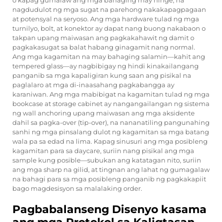
o kapag gumalaw ang mga bahaging may hinge, na
nagdudulot ng mga sugat na parehong nakakapagpagaan
at potensyal na seryoso. Ang mga hardware tulad ng mga
turnilyo, bolt, at konektor ay dapat nang buong nakabaon o
takpan upang maiwasan ang pagkakahawit ng damit o
pagkakasugat sa balat habang ginagamit nang normal.
Ang mga kagamitan na may bahaging salamin—kahit ang
tempered glass—ay nagbibigay ng hindi kinakailangang
panganib sa mga kapaligiran kung saan ang pisikal na
paglalaro at mga di-inaasahang pagkabangga ay
karaniwan. Ang mga mabibigat na kagamitan tulad ng mga
bookcase at storage cabinet ay nangangailangan ng sistema
ng wall anchoring upang maiwasan ang mga aksidente
dahil sa pagka-over (tip-over), na nananatiling pangunahing
sanhi ng mga pinsalang dulot ng kagamitan sa mga batang
wala pa sa edad na lima. Kapag sinusuri ang mga posibleng
kagamitan para sa daycare, suriin nang pisikal ang mga
sample kung posible—subukan ang katatagan nito, suriin
ang mga sharp na gilid, at tingnan ang lahat ng gumagalaw
na bahagi para sa mga posibleng panganib ng pagkakapiit
bago magdesisyon sa malalaking order.
Pagbabalanseng Disenyo kasama