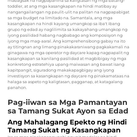
mabagsak na nagpapahina sa kaligtasan ng mga batang-
toddler, at ang mga kasangkapan na hindi matibay ay
nangangailangan ng paulit-ulit na palitan na nagpapabigat
sa mga budget na limitado na. Samantala, ang mga
kasangkapan na hindi kayang umangkop sa iba't ibang
grupo ng edad ay naglilimita sa kakayahang umangkop ng
iyong pasilidad habang nagbabago ang komposisyon ng
iyong mga mag-aaral. Ang komprehensibong gabay na ito
ay titingnan ang limang pinakakaraniwang pagkakamali na
ginagawa ng mga operator ng daycare kapag nagpapalit ng
kasangkapan sa kanilang pasilidad at magbibigay ng mga
konkretong estratehiya upang maiwasan ang bawat isang
kapitpangit, siguradong makakapagbigay ang iyong
investisyon sa kasangkapan ng daycare ng pinakamataas na
halaga sa aspeto ng kaligtasan, pagganap, at katagalang
panahon.
Pag-iiwan sa Mga Pamantayan
sa Tamang Sukat Ayon sa Edad
Ang Mahalagang Epekto ng Hindi
Tamang Sukat ng Kasangkapan