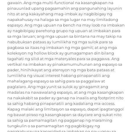
gawain. Ang mga multi-functional na kasangkapan na
pinauunlad upang pagsamahin ang pangunahing layunin
nito at ang kakayahang mag-imbak ay nagbibigay ng
napakahusay na halaga sa mga lugar na may limitadong
espasyo. Ang mga upuan na bench na may loob na imbakan
ay nagbibigay parehong grupo ng upuan at imbakan para
sa mga laruan; ang mga upuan sa bintana na may takip na
nabubuksan pataas ay lumilikha ng mga sulok para sa
pagbasa sa itaas ng imbakan ng mga gamit; at ang mga
koleksyon ng hollow block ay gumagampan din bilang
tagahati ng silid at mga materyales para sa paggawa. Ang
vertikal na imbakan ay pinakamumuhunan ang espasyo sa
pader, hinihikayat ang atensyon ng mga bata pataas at
lumilikha ng visual interest habang pinapanatili ang
mahalagang espasyo sa sahig para sa paggalaw at
paglalaro. Ang mga yunit sa sulok ay ginagamit ang
madalas na nawawalang espasyo, at ang mga kasangkapan
na nakakabit sa pader ay ganap na inaalis ang footprint nito
sa sahig habang pinapanatili ang kadaliang ma-access.
Kapag malaki ang limitasyon sa espasyo, dapat ipagtanggol
ng bawat piraso ng kasangkapan sa daycare ang sukat nito
sa sahig sa pamamagitan ng pagganap ng maraming
tungkulin o sa pamamagitan ng pagbibigay ng
napakahusay na kapasidad sa imbakan na nauugnay sa