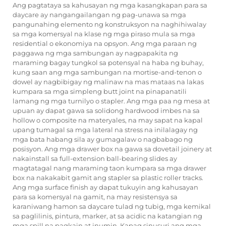
Ang pagtataya sa kahusayan ng mga kasangkapan para sa
daycare ay nangangailangan ng pag-unawa sa mga
pangunahing elemento ng konstruksyon na naghihiwalay
sa mga komersyal na klase ng mga piraso mula sa mga
residential o ekonomiya na opsyon. Ang mga paraan ng
paggawa ng mga sambungan ay nagpapakita ng
maraming bagay tungkol sa potensyal na haba ng buhay,
kung saan ang mga sambungan na mortise-and-tenon o
dowel ay nagbibigay ng malinaw na mas mataas na lakas
kumpara sa mga simpleng butt joint na pinapanatili
lamang ng mga turnilyo o stapler. Ang mga paa ng mesa at
upuan ay dapat gawa sa solidong hardwood imbes na sa
hollow o composite na materyales, na may sapat na kapal
upang tumagal sa mga lateral na stress na inilalagay ng
mga bata habang sila ay gumagalaw o nagbabago ng
posisyon. Ang mga drawer box na gawa sa dovetail joinery at
nakainstall sa full-extension ball-bearing slides ay
magtatagal nang maraming taon kumpara sa mga drawer
box na nakakabit gamit ang stapler sa plastic roller tracks.
Ang mga surface finish ay dapat tukuyin ang kahusayan
para sa komersyal na gamit, na may resistensya sa
karaniwang hamon sa daycare tulad ng tubig, mga kemikal
sa paglilinis, pintura, marker, at sa acidic na katangian ng
mga spill na pagkain at inumin. Kapag sinusuri ang mga