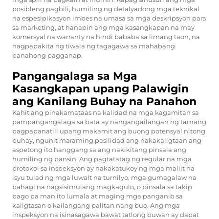
posibleng pagbili, humiling ng detalyadong mga teknikal
na espesipikasyon imbes na umasa sa mga deskripsyon para
sa marketing, at hanapin ang mga kasangkapan na may
komersyal na warranty na hindi bababa sa limang taon, na
nagpapakita ng tiwala ng tagagawa sa mahabang
panahong pagganap.
Pangangalaga sa Mga
Kasangkapan upang Palawigin
ang Kanilang Buhay na Panahon
Kahit ang pinakamataas na kalidad na mga kagamitan sa
pampangangalaga sa bata ay nangangailangan ng tamang
pagpapanatili upang makamit ang buong potensyal nitong
buhay, ngunit maraming pasilidad ang nakakaligtaan ang
aspetong ito hanggang sa ang nakikitang pinsala ang
humiling ng pansin. Ang pagtatatag ng regular na mga
protokol sa inspeksyon ay nakakatukoy ng mga maliit na
isyu tulad ng mga luwalt na turnilyo, mga gumagalaw na
bahagi na nagsisimulang magkagulo, o pinsala sa takip
bago pa man ito lumala at maging mga panganib sa
kaligtasan o kailangang palitan nang buo. Ang mga
inspeksyon na isinasagawa bawat tatlong buwan ay dapat