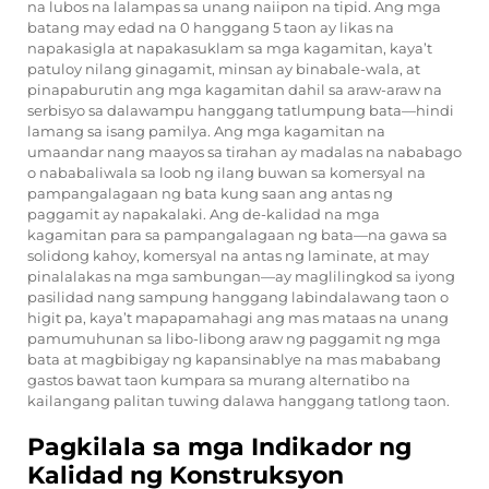
na lubos na lalampas sa unang naiipon na tipid. Ang mga
batang may edad na 0 hanggang 5 taon ay likas na
napakasigla at napakasuklam sa mga kagamitan, kaya’t
patuloy nilang ginagamit, minsan ay binabale-wala, at
pinapaburutin ang mga kagamitan dahil sa araw-araw na
serbisyo sa dalawampu hanggang tatlumpung bata—hindi
lamang sa isang pamilya. Ang mga kagamitan na
umaandar nang maayos sa tirahan ay madalas na nababago
o nababaliwala sa loob ng ilang buwan sa komersyal na
pampangalagaan ng bata kung saan ang antas ng
paggamit ay napakalaki. Ang de-kalidad na mga
kagamitan para sa pampangalagaan ng bata—na gawa sa
solidong kahoy, komersyal na antas ng laminate, at may
pinalalakas na mga sambungan—ay maglilingkod sa iyong
pasilidad nang sampung hanggang labindalawang taon o
higit pa, kaya’t mapapamahagi ang mas mataas na unang
pamumuhunan sa libo-libong araw ng paggamit ng mga
bata at magbibigay ng kapansinablye na mas mababang
gastos bawat taon kumpara sa murang alternatibo na
kailangang palitan tuwing dalawa hanggang tatlong taon.
Pagkilala sa mga Indikador ng
Kalidad ng Konstruksyon