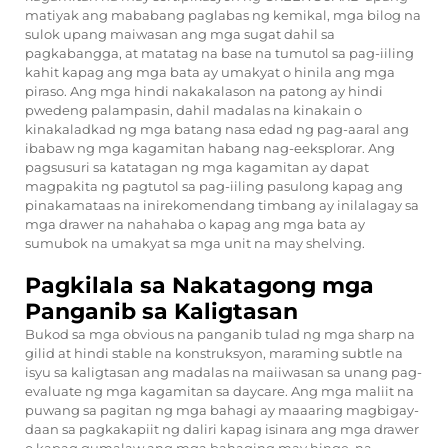
matiyak ang mababang paglabas ng kemikal, mga bilog na
sulok upang maiwasan ang mga sugat dahil sa
pagkabangga, at matatag na base na tumutol sa pag-iiling
kahit kapag ang mga bata ay umakyat o hinila ang mga
piraso. Ang mga hindi nakakalason na patong ay hindi
pwedeng palampasin, dahil madalas na kinakain o
kinakaladkad ng mga batang nasa edad ng pag-aaral ang
ibabaw ng mga kagamitan habang nag-eeksplorar. Ang
pagsusuri sa katatagan ng mga kagamitan ay dapat
magpakita ng pagtutol sa pag-iiling pasulong kapag ang
pinakamataas na inirekomendang timbang ay inilalagay sa
mga drawer na nahahaba o kapag ang mga bata ay
sumubok na umakyat sa mga unit na may shelving.
Pagkilala sa Nakatagong mga
Panganib sa Kaligtasan
Bukod sa mga obvious na panganib tulad ng mga sharp na
gilid at hindi stable na konstruksyon, maraming subtle na
isyu sa kaligtasan ang madalas na maiiwasan sa unang pag-
evaluate ng mga kagamitan sa daycare. Ang mga maliit na
puwang sa pagitan ng mga bahagi ay maaaring magbigay-
daan sa pagkakapiit ng daliri kapag isinara ang mga drawer