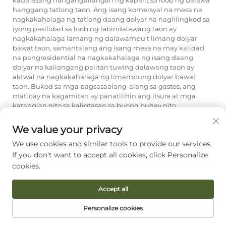
kadalasang nangangailangan ng kapalit sa loob ng dalawa
hanggang tatlong taon. Ang isang komersyal na mesa na
nagkakahalaga ng tatlong daang dolyar na naglilingkod sa
iyong pasilidad sa loob ng labindalawang taon ay
nagkakahalaga lamang ng dalawampu't limang dolyar
bawat taon, samantalang ang isang mesa na may kalidad
na pangresidential na nagkakahalaga ng isang daang
dolyar na kailangang palitan tuwing dalawang taon ay
aktwal na nagkakahalaga ng limampung dolyar bawat
taon. Bukod sa mga pagsasaalang-alang sa gastos, ang
matibay na kagamitan ay panatilihin ang itsura at mga
katangian nito sa kaligtasan sa buong buhay nito,
samantalang ang mga kagamitang mababa ang kalidad na
unti-unting sumisira ay lumilikha ng hindi magandang
We value your privacy
impresyon sa mga potensyal na pamilya at maaaring
We use cookies and similar tools to provide our services.
magdulot ng mga panganib sa kaligtasan habang
tumatanda ito.
If you don't want to accept all cookies, click Personalize
cookies.
Gaano kadalas dapat
inspeksyunin at panatilihing
Accept all
maayos ang mga kagamitan sa
Personalize cookies
pampangangalaga sa bata?
HOMEPAGE
MGA PRODUKTO
EMAIL
TEL
Ang mga kagamitan sa daycare ay dapat isumite sa pormal