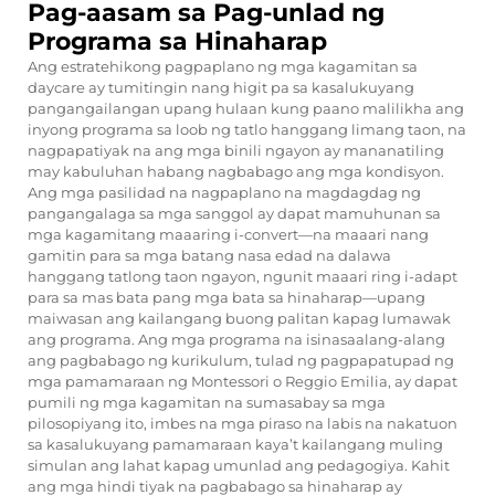
Pag-aasam sa Pag-unlad ng
Programa sa Hinaharap
Ang estratehikong pagpaplano ng mga kagamitan sa
daycare ay tumitingin nang higit pa sa kasalukuyang
pangangailangan upang hulaan kung paano malilikha ang
inyong programa sa loob ng tatlo hanggang limang taon, na
nagpapatiyak na ang mga binili ngayon ay mananatiling
may kabuluhan habang nagbabago ang mga kondisyon.
Ang mga pasilidad na nagpaplano na magdagdag ng
pangangalaga sa mga sanggol ay dapat mamuhunan sa
mga kagamitang maaaring i-convert—na maaari nang
gamitin para sa mga batang nasa edad na dalawa
hanggang tatlong taon ngayon, ngunit maaari ring i-adapt
para sa mas bata pang mga bata sa hinaharap—upang
maiwasan ang kailangang buong palitan kapag lumawak
ang programa. Ang mga programa na isinasaalang-alang
ang pagbabago ng kurikulum, tulad ng pagpapatupad ng
mga pamamaraan ng Montessori o Reggio Emilia, ay dapat
pumili ng mga kagamitan na sumasabay sa mga
pilosopiyang ito, imbes na mga piraso na labis na nakatuon
sa kasalukuyang pamamaraan kaya’t kailangang muling
simulan ang lahat kapag umunlad ang pedagogiya. Kahit
ang mga hindi tiyak na pagbabago sa hinaharap ay