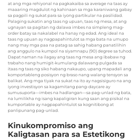
at ang mga rehiyonal na pagkakaiba sa average na taas ay
maaaring magdulot ng kahinaan sa mga karaniwang gabay
sa pagpili ng sukat para sa iyong partikular na pasilidad.
Palaging sukatin ang taas ng upuan, taas ng mesa, at ang
ugnayan sa pagitan ng dalawa imbes na simpleng mag-
order batay sa nakalabel na hanay ng edad. Ang ideal na
taas ng upuan ay nagpapahintulot sa mga bata na umupo
nang may mga paa na patag sa sahig habang panatilihin
ang anggulo na kumpol na siyamnapu (90) degree sa tuhod.
Dapat naman na ilagay ang taas ng mesa ang ibabaw ng
trabaho nang humigit-kumulang dalawang pulgada sa
itaas ng taas ng siko habang nakaupo, upang mapadali ang
komportableng posisyon ng braso nang walang tensyon sa
balikat. Ang mga tiyak na sukat na ito ay nagsisiguro na ang
iyong investisyon sa kagamitang pang-daycare ay
sumusuporta—imbes na hadlangan—sa pag-unlad ng bata,
na lumilikha ng isang kapaligiran kung saan ang pisikal na
kumportable ay nagpapahintulot sa kognitibong at
panlipunang pag-unlad.
Kinukompromiso ang
Kaligtasan para sa Estetikong