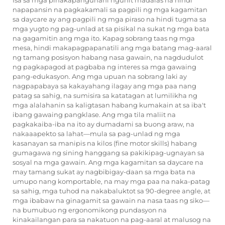
Isa sa mga pinakapangunahi ngunit madalas na hindi
napapansin na pagkakamali sa pagpili ng mga kagamitan
sa daycare ay ang pagpili ng mga piraso na hindi tugma sa
mga yugto ng pag-unlad at sa pisikal na sukat ng mga bata
na gagamitin ang mga ito. Kapag sobrang taas ng mga
mesa, hindi makapagpapanatili ang mga batang mag-aaral
ng tamang posisyon habang nasa gawain, na nagdudulot
ng pagkapagod at pagbaba ng interes sa mga gawaing
pang-edukasyon. Ang mga upuan na sobrang laki ay
nagpapabaya sa kakayahang ilagay ang mga paa nang
patag sa sahig, na sumisira sa katatagan at lumilikha ng
mga alalahanin sa kaligtasan habang kumakain at sa iba't
ibang gawaing pangklase. Ang mga tila maliit na
pagkakaiba-iba na ito ay dumadami sa buong araw, na
nakaaapekto sa lahat—mula sa pag-unlad ng mga
kasanayan sa manipis na kilos (fine motor skills) habang
gumagawa ng sining hanggang sa pakikipag-ugnayan sa
sosyal na mga gawain. Ang mga kagamitan sa daycare na
may tamang sukat ay nagbibigay-daan sa mga bata na
umupo nang komportable, na may mga paa na naka-patag
sa sahig, mga tuhod na nakabaluktot sa 90-degree angle, at
mga ibabaw na ginagamit sa gawain na nasa taas ng siko—
na bumubuo ng ergonomikong pundasyon na
kinakailangan para sa nakatuon na pag-aaral at malusog na