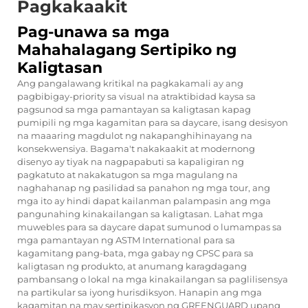
Pagkakaakit
Pag-unawa sa mga
Mahahalagang Sertipiko ng
Kaligtasan
Ang pangalawang kritikal na pagkakamali ay ang
pagbibigay-priority sa visual na atraktibidad kaysa sa
pagsunod sa mga pamantayan sa kaligtasan kapag
pumipili ng mga kagamitan para sa daycare, isang desisyon
na maaaring magdulot ng nakapanghihinayang na
konsekwensiya. Bagama't nakakaakit at modernong
disenyo ay tiyak na nagpapabuti sa kapaligiran ng
pagkatuto at nakakatugon sa mga magulang na
naghahanap ng pasilidad sa panahon ng mga tour, ang
mga ito ay hindi dapat kailanman palampasin ang mga
pangunahing kinakailangan sa kaligtasan. Lahat
mga
muwebles para sa daycare
dapat sumunod o lumampas sa
mga pamantayan ng ASTM International para sa
kagamitang pang-bata, mga gabay ng CPSC para sa
kaligtasan ng produkto, at anumang karagdagang
pambansang o lokal na mga kinakailangan sa paglilisensya
na partikular sa iyong hurisdiksyon. Hanapin ang mga
kagamitan na may sertipikasyon ng GREENGUARD upang