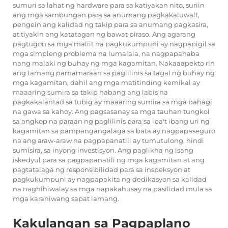
sumuri sa lahat ng hardware para sa katiyakan nito, suriin
ang mga sambungan para sa anumang pagkakaluwalt,
pengein ang kalidad ng takip para sa anumang pagkasira,
at tiyakin ang katatagan ng bawat piraso. Ang agarang
pagtugon sa mga maliit na pagkukumpuni ay nagpapigil sa
mga simpleng problema na lumalala, na nagpapahaba
nang malaki ng buhay ng mga kagamitan. Nakaaapekto rin
ang tamang pamamaraan sa paglilinis sa tagal ng buhay ng
mga kagamitan, dahil ang mga matitinding kemikal ay
maaaring sumira sa takip habang ang labis na
pagkakalantad sa tubig ay maaaring sumira sa mga bahagi
na gawa sa kahoy. Ang pagsasanay sa mga tauhan tungkol
sa angkop na paraan ng paglilinis para sa iba't ibang uri ng
kagamitan sa pampangangalaga sa bata ay nagpapaseguro
na ang araw-araw na pagpapanatili ay tumutulong, hindi
sumisira, sa inyong investisyon. Ang paglikha ng isang
iskedyul para sa pagpapanatili ng mga kagamitan at ang
pagtatalaga ng responsibilidad para sa inspeksyon at
pagkukumpuni ay nagpapakita ng dedikasyon sa kalidad
na naghihiwalay sa mga napakahusay na pasilidad mula sa
mga karaniwang sapat lamang.
Kakulangan sa Pagpaplano