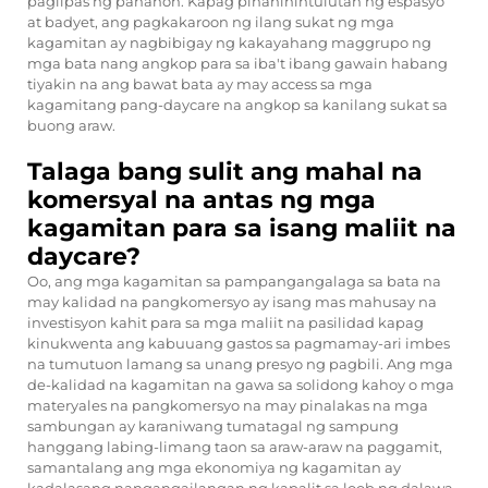
paglipas ng panahon. Kapag pinahihintulutan ng espasyo
at badyet, ang pagkakaroon ng ilang sukat ng mga
kagamitan ay nagbibigay ng kakayahang maggrupo ng
mga bata nang angkop para sa iba't ibang gawain habang
tiyakin na ang bawat bata ay may access sa mga
kagamitang pang-daycare na angkop sa kanilang sukat sa
buong araw.
Talaga bang sulit ang mahal na
komersyal na antas ng mga
kagamitan para sa isang maliit na
daycare?
Oo, ang mga kagamitan sa pampangangalaga sa bata na
may kalidad na pangkomersyo ay isang mas mahusay na
investisyon kahit para sa mga maliit na pasilidad kapag
kinukwenta ang kabuuang gastos sa pagmamay-ari imbes
na tumutuon lamang sa unang presyo ng pagbili. Ang mga
de-kalidad na kagamitan na gawa sa solidong kahoy o mga
materyales na pangkomersyo na may pinalakas na mga
sambungan ay karaniwang tumatagal ng sampung
hanggang labing-limang taon sa araw-araw na paggamit,
samantalang ang mga ekonomiya ng kagamitan ay