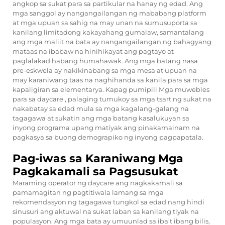
angkop sa sukat para sa partikular na hanay ng edad. Ang
mga sanggol ay nangangailangan ng mababang platform
at mga upuan sa sahig na may unan na sumusuporta sa
kanilang limitadong kakayahang gumalaw, samantalang
ang mga maliit na bata ay nangangailangan ng bahagyang
mataas na ibabaw na hinihikayat ang pagtayo at
paglalakad habang humahawak. Ang mga batang nasa
pre-eskwela ay nakikinabang sa mga mesa at upuan na
may karaniwang taas na naghihanda sa kanila para sa mga
kapaligiran sa elementarya. Kapag pumipili
Mga muwebles
para sa daycare
, palaging tumukoy sa mga tsart ng sukat na
nakabatay sa edad mula sa mga kagalang-galang na
tagagawa at sukatin ang mga batang kasalukuyan sa
inyong programa upang matiyak ang pinakamainam na
pagkasya sa buong demograpiko ng inyong pagpapatala.
Pag-iwas sa Karaniwang Mga
Pagkakamali sa Pagsusukat
Maraming operator ng daycare ang nagkakamali sa
pamamagitan ng pagtitiwala lamang sa mga
rekomendasyon ng tagagawa tungkol sa edad nang hindi
sinusuri ang aktuwal na sukat laban sa kanilang tiyak na
populasyon. Ang mga bata ay umuunlad sa iba't ibang bilis,