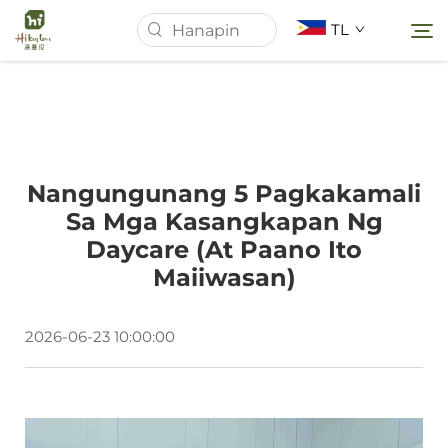
TL
Homepage
Nangungunang 5 Pagkakamali
Tungkol Sa Amin
Sa Mga Kasangkapan Ng
Daycare (At Paano Ito
Mga Produkto
Maiiwasan)
Mga Balita
2026-06-23 10:00:00
Mga kaso
I-download