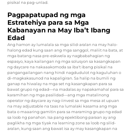
pisikal na pag-unlad.
Pagpapatupad ng mga
Estratehiya para sa Mga
Kabanayan na May Iba’t Ibang
Edad
Ang hamon ay lumalala sa mga silid-aralan na may halo-
halong edad kung saan ang mga sanggol, maliit na bata, at
mga batang nasa pre-eskwela ay nagbabahagian ng
espasyo, kaya kailangan ng mga solusyon sa kasangkapan
ng daycare na nakaaakomoda sa iba't ibang pisikal na
pangangailangan nang hindi nagdudulot ng kaguluhan o
di-magkakasunod na kapaligiran. Sa halip na bumili ng
ganap na hiwalay na mga set ng kasangkapan para sa
bawat grupo ng edad—na madalas ay napakamahal para sa
karamihan ng mga pasilidad—ang mga matalinong
operator ng daycare ay nag-iinvest sa mga mesa at upuan
na may adjustable na taas na lumalaki kasama ang mga
bata o maaaring gamitin para sa maraming grupo ng edad
sa loob ng panahon. Isa pang epektibong paraan ay ang
paglikha ng mga tiyak na learning zone sa loob ng silid-
aralan, kung saan ang bawat isa ay may kasangkapan na