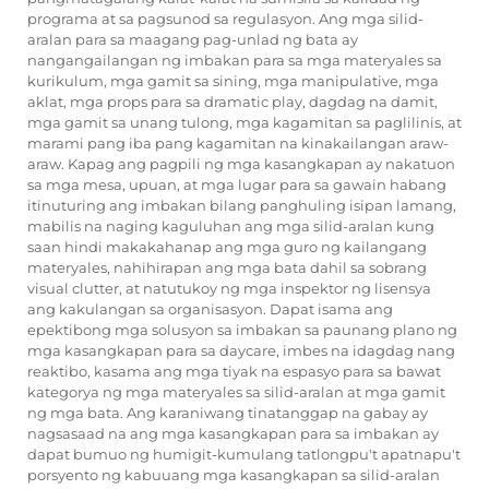
programa at sa pagsunod sa regulasyon. Ang mga silid-
aralan para sa maagang pag-unlad ng bata ay
nangangailangan ng imbakan para sa mga materyales sa
kurikulum, mga gamit sa sining, mga manipulative, mga
aklat, mga props para sa dramatic play, dagdag na damit,
mga gamit sa unang tulong, mga kagamitan sa paglilinis, at
marami pang iba pang kagamitan na kinakailangan araw-
araw. Kapag ang pagpili ng mga kasangkapan ay nakatuon
sa mga mesa, upuan, at mga lugar para sa gawain habang
itinuturing ang imbakan bilang panghuling isipan lamang,
mabilis na naging kaguluhan ang mga silid-aralan kung
saan hindi makakahanap ang mga guro ng kailangang
materyales, nahihirapan ang mga bata dahil sa sobrang
visual clutter, at natutukoy ng mga inspektor ng lisensya
ang kakulangan sa organisasyon. Dapat isama ang
epektibong mga solusyon sa imbakan sa paunang plano ng
mga kasangkapan para sa daycare, imbes na idagdag nang
reaktibo, kasama ang mga tiyak na espasyo para sa bawat
kategorya ng mga materyales sa silid-aralan at mga gamit
ng mga bata. Ang karaniwang tinatanggap na gabay ay
nagsasaad na ang mga kasangkapan para sa imbakan ay
dapat bumuo ng humigit-kumulang tatlongpu't apatnapu't
porsyento ng kabuuang mga kasangkapan sa silid-aralan