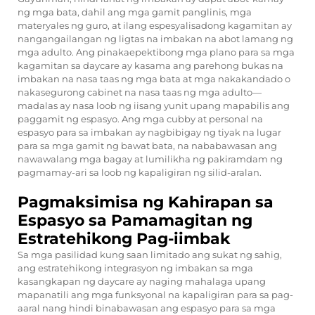
ng mga bata, dahil ang mga gamit panglinis, mga
materyales ng guro, at ilang espesyalisadong kagamitan ay
nangangailangan ng ligtas na imbakan na abot lamang ng
mga adulto. Ang pinakaepektibong mga plano para sa mga
kagamitan sa daycare ay kasama ang parehong bukas na
imbakan na nasa taas ng mga bata at mga nakakandado o
nakasegurong cabinet na nasa taas ng mga adulto—
madalas ay nasa loob ng iisang yunit upang mapabilis ang
paggamit ng espasyo. Ang mga cubby at personal na
espasyo para sa imbakan ay nagbibigay ng tiyak na lugar
para sa mga gamit ng bawat bata, na nababawasan ang
nawawalang mga bagay at lumilikha ng pakiramdam ng
pagmamay-ari sa loob ng kapaligiran ng silid-aralan.
Pagmaksimisa ng Kahirapan sa
Espasyo sa Pamamagitan ng
Estratehikong Pag-iimbak
Sa mga pasilidad kung saan limitado ang sukat ng sahig,
ang estratehikong integrasyon ng imbakan sa mga
kasangkapan ng daycare ay naging mahalaga upang
mapanatili ang mga funksyonal na kapaligiran para sa pag-
aaral nang hindi binabawasan ang espasyo para sa mga