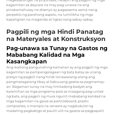
magkasalungat na priyoridad, harapin ang pagpili ng mga
kagamitan sa daycare na may pag-unawa na ang
pinakamahusay na disenyo ay pagsasama-sama nang
perpekto ng parehong aspeto, na lumilikha ng mga
kapaligiran na maganda at ligtas nang sabay-sabay.
Pagpili ng mga Hindi Panatag
na Materyales at Konstruksyon
Pag-unawa sa Tunay na Gastos ng
Mababang Kalidad na Mga
Kasangkapan
Ang ikatlong pangunahing kamalian ay ang pagpili ng mga
kagamitan sa pampangalagaan ng bata batay sa unang
presyo ng pagbili nang hindi isinasaalang-alang ang
pangmatagalang tibay at kabuuang gastos sa pagmamay-
ari. Bagaman tunay na may limitadong badyet ang
karamihan sa mga programa para sa maagang pag-unlad
ng bata, ang pagpili ng mura ngunit mababang kalidad na
mga kagamitan na gawa sa particleboard, plastic
composites, o manipis na veneers ay nagdudulot ng
madaling pagkabigo at paulit-ulit na gastos sa pagpapalit