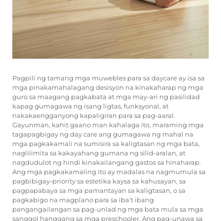
Pagpili ng tamang
mga muwebles para sa daycare
ay isa sa
mga pinakamahalagang desisyon na kinakaharap ng mga
guro sa maagang pagkabata at mga may-ari ng pasilidad
kapag gumagawa ng isang ligtas, funksyonal, at
nakakaengganyong kapaligiran para sa pag-aaral.
Gayunman, kahit gaano man kahalaga ito, maraming mga
tagapagbigay ng day care ang gumagawa ng mahal na
mga pagkakamali na sumisira sa kaligtasan ng mga bata,
naglilimita sa kakayahang gumana ng silid-aralan, at
nagdudulot ng hindi kinakailangang gastos sa hinaharap.
Ang mga pagkakamaling ito ay madalas na nagmumula sa
pagbibigay-priority sa estetika kaysa sa kahusayan, sa
pagpapabaya sa mga pamantayan sa kaligtasan, o sa
pagkabigo na magplano para sa iba't ibang
pangangailangan sa pag-unlad ng mga bata mula sa mga
sanggol hanggang sa mga preschooler. Ang pag-unawa sa