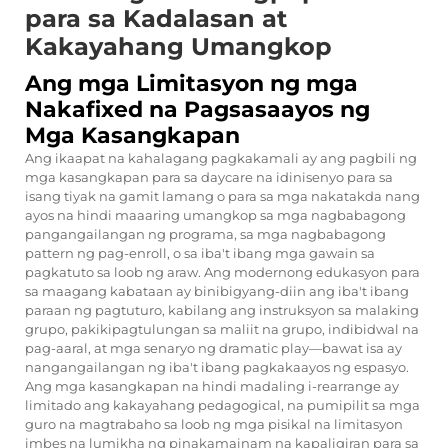
para sa Kadalasan at
Kakayahang Umangkop
Ang mga Limitasyon ng mga
Nakafixed na Pagsasaayos ng
Mga Kasangkapan
Ang ikaapat na kahalagang pagkakamali ay ang pagbili ng
mga kasangkapan para sa daycare na idinisenyo para sa
isang tiyak na gamit lamang o para sa mga nakatakda nang
ayos na hindi maaaring umangkop sa mga nagbabagong
pangangailangan ng programa, sa mga nagbabagong
pattern ng pag-enroll, o sa iba't ibang mga gawain sa
pagkatuto sa loob ng araw. Ang modernong edukasyon para
sa maagang kabataan ay binibigyang-diin ang iba't ibang
paraan ng pagtuturo, kabilang ang instruksyon sa malaking
grupo, pakikipagtulungan sa maliit na grupo, indibidwal na
pag-aaral, at mga senaryo ng dramatic play—bawat isa ay
nangangailangan ng iba't ibang pagkakaayos ng espasyo.
Ang mga kasangkapan na hindi madaling i-rearrange ay
limitado ang kakayahang pedagogical, na pumipilit sa mga
guro na magtrabaho sa loob ng mga pisikal na limitasyon
imbes na lumikha ng pinakamainam na kapaligiran para sa