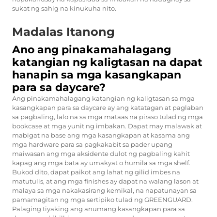
sukat ng sahig na kinukuha nito.
Madalas Itanong
Ano ang pinakamahalagang
katangian ng kaligtasan na dapat
hanapin sa mga kasangkapan
para sa daycare?
Ang pinakamahalagang katangian ng kaligtasan sa mga
kasangkapan para sa daycare ay ang katatagan at paglaban
sa pagbaling, lalo na sa mga mataas na piraso tulad ng mga
bookcase at mga yunit ng imbakan. Dapat may malawak at
mabigat na base ang mga kasangkapan at kasama ang
mga hardware para sa pagkakabit sa pader upang
maiwasan ang mga aksidente dulot ng pagbaling kahit
kapag ang mga bata ay umakyat o humila sa mga shelf.
Bukod dito, dapat paikot ang lahat ng gilid imbes na
matutulis, at ang mga finishes ay dapat na walang lason at
malaya sa mga nakakasirang kemikal, na napatunayan sa
pamamagitan ng mga sertipiko tulad ng GREENGUARD.
Palaging tiyaking ang anumang kasangkapan para sa