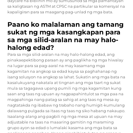
daycare na bibilhin mo ay sumusunod sa mga pamantayan
sa kaligtasan ng ASTM at CPSC na partikular sa komersyal na
kapaligiran para sa maagang pag-unlad ng mga bata.
Paano ko malalaman ang tamang
sukat ng mga kasangkapan para
sa mga silid-aralan na may halo-
halong edad?
Para sa mga silid-aralan na may halo-halong edad, ang
pinakaepektibong paraan ay ang paglikha ng mga hiwalay
na lugar para sa pag-aaral na may kasamang mga
kagamitan na angkop sa edad kaysa sa paghahanap ng
isang solusyon na angkop sa lahat. Sukatin ang mga bata na
kasalukuyang nakatala at tingnan ang mga tsart ng sukat
mula sa tagagawa upang pumili ng mga kagamitan kung
saan ang taas ng upuan ay nagpapahintulot sa mga paa na
magpahinga nang patag sa sahig at ang taas ng mesa ay
nagtatakda ng ibabaw ng trabaho nang humigit-kumulang
dalawang pulgada sa itaas ng taas ng siko habang nakaupo.
Isaalang-alang ang pagbili ng mga mesa at upuan na may
adjustable na taas na maaaring gamitin ng maraming
grupo ayon sa edad o lumalaki kasama ang mga bata sa