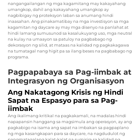
nangangailangan ng mga kagamitang may kakayahang
umangkop, dahil ang kakayahang umangkop ay
nagbibigay ng proteksyon laban sa anumang hindi
inaasahan. Ang pinakamatibay na mga investisyon sa mga
kagamitan ng daycare ay may mga disenyo na panlahat at
hindi lamang sumusunod sa kasalukuyang uso, mga neutral
na kulay na umaayon sa patuloy na pagbabago ng
dekorasyon ng silid, at mataas na kalidad ng pagkakagawa
na tumatagal nang higit pa sa ilang beses na pagbabago ng
programa.
Pagpapabaya sa Pag-iimbak at
Integrasyon ng Organisasyon
Ang Nakatagong Krisis ng Hindi
Sapat na Espasyo para sa Pag-
iimbak
Ang ikalimang kritikal na pagkakamali, na madalas hindi
napapansin hanggang sa magsimula ang operasyon, ay ang
pagkabigo na isama ang sapat na imbakan sa pagpaplano
ng mga kasangkapan para sa daycare, na nagdudulot ng
pangmatagalang kalat-kalat na sumisira sa kalidad ng