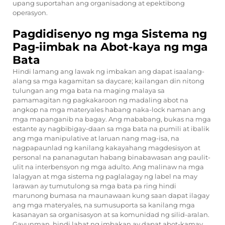
upang suportahan ang organisadong at epektibong
operasyon.
Pagdidisenyo ng mga Sistema ng
Pag-iimbak na Abot-kaya ng mga
Bata
Hindi lamang ang lawak ng imbakan ang dapat isaalang-
alang sa mga kagamitan sa daycare; kailangan din nitong
tulungan ang mga bata na maging malaya sa
pamamagitan ng pagkakaroon ng madaling abot na
angkop na mga materyales habang naka-lock naman ang
mga mapanganib na bagay. Ang mababang, bukas na mga
estante ay nagbibigay-daan sa mga bata na pumili at ibalik
ang mga manipulative at laruan nang mag-isa, na
nagpapaunlad ng kanilang kakayahang magdesisyon at
personal na pananagutan habang binabawasan ang paulit-
ulit na interbensyon ng mga adulto. Ang malinaw na mga
lalagyan at mga sistema ng paglalagay ng label na may
larawan ay tumutulong sa mga bata pa ring hindi
marunong bumasa na maunawaan kung saan dapat ilagay
ang mga materyales, na sumusuporta sa kanilang mga
kasanayan sa organisasyon at sa komunidad ng silid-aralan.
Gayunman, hindi lahat ng imbakan ay dapat abot-kamay