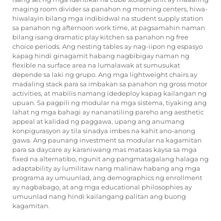
maging room divider sa panahon ng morning centers, hiwa-
hiwalayin bilang mga indibidwal na student supply station
sa panahon ng afternoon work time, at pagsamahin naman
bilang isang dramatic play kitchen sa panahon ng free
choice periods. Ang nesting tables ay nag-iipon ng espasyo
kapag hindi ginagamit habang nagbibigay naman ng
flexible na surface area na lumalawak at sumusukat
depende sa laki ng grupo. Ang mga lightweight chairs ay
madaling stack para sa imbakan sa panahon ng gross motor
activities, at mabilis namang idedeploy kapag kailangan ng
upuan. Sa pagpili ng modular na mga sistema, tiyaking ang
lahat ng mga bahagi ay nananatiling pareho ang aesthetic
appeal at kalidad ng paggawa, upang ang anumang
konpigurasyon ay tila sinadya imbes na kahit ano-anong
gawa. Ang paunang investment sa modular na kagamitan
para sa daycare ay karaniwang mas mataas kaysa sa mga
fixed na alternatibo, ngunit ang pangmatagalang halaga ng
adaptability ay lumilitaw nang malinaw habang ang mga
programa ay umuunlad, ang demographics ng enrollment
ay nagbabago, at ang mga educational philosophies ay
umuunlad nang hindi kailangang palitan ang buong
kagamitan.