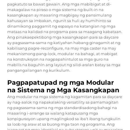
pagkatuto sa bawat gawain. Ang mga mabibigat at di-
makagalaw na piraso o mga sistema ng built-in na
kasangkapan ay maaaring magbigay ng pansimulang
kahusayan sa imbakan, ngunit sa huli ay humihinto sa
dinamikong paggamit ng espasyo na katangian ng mga
mataas na kalidad na programa para sa maagang kabataan.
Ang pinakaepektibong mga kasangkapan para sa daycare
ay pagsasama-sama ng katiyahan habang ginagamit at ng
kabilisang pagre-reconfigure, na may mga caster na may
mekanismong pang-lock, modular na bahagi, at mabigat
na konstruksyon na nagpapahintulot sa mga guro na
mabilis na baguhin ang layout ng silid-aralan batay sa mga
pangangailangan ng kurikulum.
Pagpapatupad ng mga Modular
na Sistema ng Mga Kasangkapan
Ang modular na mga sistema ng kagamitan para sa daycare
ay nag-aalok ng napakalaking versatility sa pamamagitan
ng pagsasama-sama ng mga standardisadong bahagi na
maaaring i-arrange sa walang katapusang mga
konpigurasyon upang maglingkod sa iba't ibang tungkulin
sa loob ng araw at sa buong mga taon ng programa. Ang
isang set ng mga identikal na cube storage unit ay maaaring