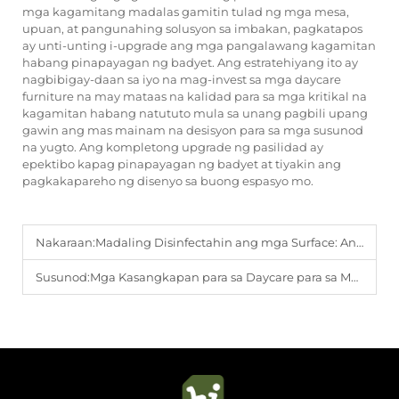
mga kagamitang madalas gamitin tulad ng mga mesa,
upuan, at pangunahing solusyon sa imbakan, pagkatapos
ay unti-unting i-upgrade ang mga pangalawang kagamitan
habang pinapayagan ng badyet. Ang estratehiyang ito ay
nagbibigay-daan sa iyo na mag-invest sa mga daycare
furniture na may mataas na kalidad para sa mga kritikal na
kagamitan habang natututo mula sa unang pagbili upang
gawin ang mas mainam na desisyon para sa mga susunod
na yugto. Ang kompletong upgrade ng pasilidad ay
epektibo kapag pinapayagan ng badyet at tiyakin ang
pagkakapareho ng disenyo sa buong espasyo mo.
Nakaraan:
Madaling Disinfectahin ang mga Surface: Ang Pinakamahusay na Materyales para sa mga Kasangkapan ng Nursery sa mga Setting ng Pangkat na Pangangalaga
Susunod:
Mga Kasangkapan para sa Daycare para sa Mga Grupo ng Magkakaibang Edad: Mga Flexible na Solusyon na Angkop sa Lahat