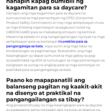
hanapin kapag bumibili ng
kagamitan para sa daycare?
Hanapin ang mga kagamitan para sa daycare na
sumusunod sa mga pamantayan ng CPSC (Consumer
Product Safety Commission) at may mga sertipikasyon mula
sa mga kilalang organisasyon sa pagsusuri tulad ng
GREENGUARD para sa mababang emisyon ng kemikal.
Maraming estado rin ang nangangailangan ng tiyak na mga
sertipikasyon para sa komersyal
muwebles para sa
pangangalaga sa bata
, kaya suriin ang mga lokal na
kinakailangan sa paglilisensya. Bukod dito, ang mga
kasangkapan ay dapat sumunod sa mga gabay sa pag-
accessibilidad ng ADA at tumutugon sa mga pamantayan sa
kaligtasan sa sunog na angkop para sa mga komersyal na
pasilidad para sa pangangalaga sa bata.
Paano ko mapapanatili ang
balanseng pagitan ng kaakit-akit
na disenyo at praktikal na
pangangailangan sa tibay?
Ang pinakamahusay na mga kasangkapan para sa daycare
ay pagsasama-sama ng kaakit-akit na kulay at disenyo na