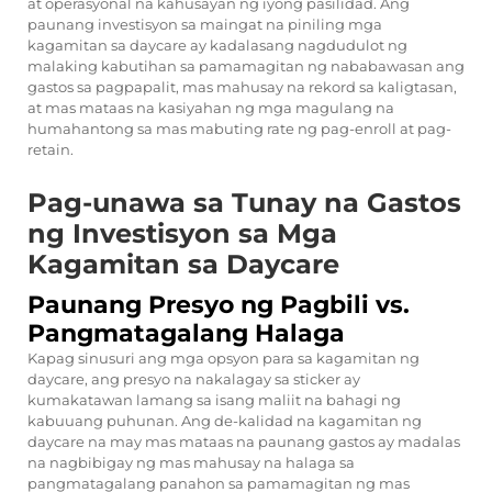
at operasyonal na kahusayan ng iyong pasilidad. Ang
paunang investisyon sa maingat na piniling mga
kagamitan sa daycare ay kadalasang nagdudulot ng
malaking kabutihan sa pamamagitan ng nababawasan ang
gastos sa pagpapalit, mas mahusay na rekord sa kaligtasan,
at mas mataas na kasiyahan ng mga magulang na
humahantong sa mas mabuting rate ng pag-enroll at pag-
retain.
Pag-unawa sa Tunay na Gastos
ng Investisyon sa Mga
Kagamitan sa Daycare
Paunang Presyo ng Pagbili vs.
Pangmatagalang Halaga
Kapag sinusuri ang mga opsyon para sa kagamitan ng
daycare, ang presyo na nakalagay sa sticker ay
kumakatawan lamang sa isang maliit na bahagi ng
kabuuang puhunan. Ang de-kalidad na kagamitan ng
daycare na may mas mataas na paunang gastos ay madalas
na nagbibigay ng mas mahusay na halaga sa
pangmatagalang panahon sa pamamagitan ng mas