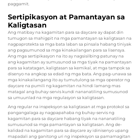
paggamit.
Sertipikasyon at Pamantayan sa
Kaligtasan
Ang matibay na kagamitan para sa daycare ay dapat din
tumugon sa mahigpit na mga pamantayan sa kaligtasan na
nagpaprotekta sa mga bata laban sa pinsala habang tiniyak
ang pagsumunod sa mga kinakailangan para sa lisensya.
Ang mga sertipikasyon na ito ay nagsisilbing patunay na
ang kagamitan ay sumusunod sa mga tiyak na pamantayan
para sa katatagan, kaligtasan sa kemikal, at mga tampok sa
disenyo na angkop sa edad ng mga bata. Ang pag-unawa sa
mga kinakailangang ito ay tumutulong sa mga operator ng
daycare na pumili ng kagamitan na hindi lamang mas
matagal ang buhay-servis kundi nananatiling sumusunod
sa umuunlad na mga regulasyon sa kaligtasan.
Ang regular na inspeksyon sa kaligtasan at mga protokol sa
pangangalaga ay nagpapahaba ng buhay-servis ng
kagamitan para sa daycare habang tiyak na nananatiling
sumusunod sa mga pamantayan sa kaligtasan. Ang de-
kalidad na kagamitan para sa daycare ay idinisenyo upang
mapadali ang ganitong uri ng inspeksyon sa pamamagitan