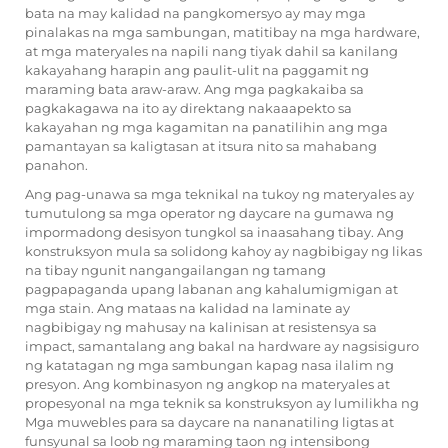
bata na may kalidad na pangkomersyo ay may mga
pinalakas na mga sambungan, matitibay na mga hardware,
at mga materyales na napili nang tiyak dahil sa kanilang
kakayahang harapin ang paulit-ulit na paggamit ng
maraming bata araw-araw. Ang mga pagkakaiba sa
pagkakagawa na ito ay direktang nakaaapekto sa
kakayahan ng mga kagamitan na panatilihin ang mga
pamantayan sa kaligtasan at itsura nito sa mahabang
panahon.
Ang pag-unawa sa mga teknikal na tukoy ng materyales ay
tumutulong sa mga operator ng daycare na gumawa ng
impormadong desisyon tungkol sa inaasahang tibay. Ang
konstruksyon mula sa solidong kahoy ay nagbibigay ng likas
na tibay ngunit nangangailangan ng tamang
pagpapaganda upang labanan ang kahalumigmigan at
mga stain. Ang mataas na kalidad na laminate ay
nagbibigay ng mahusay na kalinisan at resistensya sa
impact, samantalang ang bakal na hardware ay nagsisiguro
ng katatagan ng mga sambungan kapag nasa ilalim ng
presyon. Ang kombinasyon ng angkop na materyales at
propesyonal na mga teknik sa konstruksyon ay lumilikha ng
Mga muwebles para sa daycare
na nananatiling ligtas at
funsyunal sa loob ng maraming taon ng intensibong