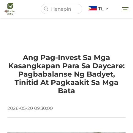
TL
Homepage
Ang Pag-Invest Sa Mga
Tungkol Sa Amin
Kasangkapan Para Sa Daycare:
Pagbabalanse Ng Badyet,
Mga Produkto
Tinitid At Pagkaakit Sa Mga
Bata
Mga Balita
2026-05-20 09:30:00
Mga kaso
I-download