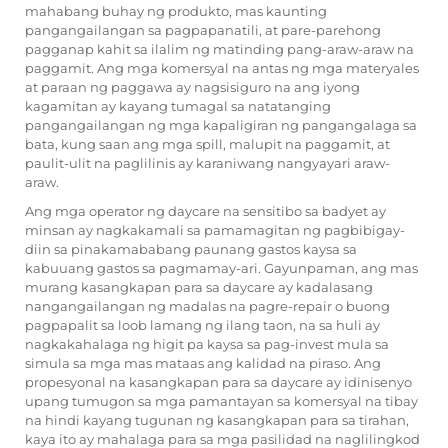
mahabang buhay ng produkto, mas kaunting
pangangailangan sa pagpapanatili, at pare-parehong
pagganap kahit sa ilalim ng matinding pang-araw-araw na
paggamit. Ang mga komersyal na antas ng mga materyales
at paraan ng paggawa ay nagsisiguro na ang iyong
kagamitan ay kayang tumagal sa natatanging
pangangailangan ng mga kapaligiran ng pangangalaga sa
bata, kung saan ang mga spill, malupit na paggamit, at
paulit-ulit na paglilinis ay karaniwang nangyayari araw-
araw.
Ang mga operator ng daycare na sensitibo sa badyet ay
minsan ay nagkakamali sa pamamagitan ng pagbibigay-
diin sa pinakamababang paunang gastos kaysa sa
kabuuang gastos sa pagmamay-ari. Gayunpaman, ang mas
murang kasangkapan para sa daycare ay kadalasang
nangangailangan ng madalas na pagre-repair o buong
pagpapalit sa loob lamang ng ilang taon, na sa huli ay
nagkakahalaga ng higit pa kaysa sa pag-invest mula sa
simula sa mga mas mataas ang kalidad na piraso. Ang
propesyonal na kasangkapan para sa daycare ay idinisenyo
upang tumugon sa mga pamantayan sa komersyal na tibay
na hindi kayang tugunan ng kasangkapan para sa tirahan,
kaya ito ay mahalaga para sa mga pasilidad na naglilingkod