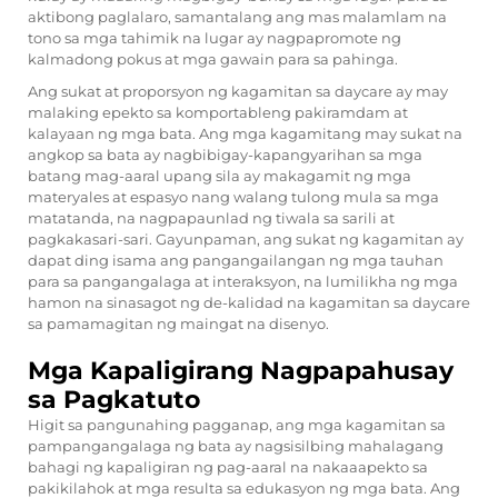
aktibong paglalaro, samantalang ang mas malamlam na
tono sa mga tahimik na lugar ay nagpapromote ng
kalmadong pokus at mga gawain para sa pahinga.
Ang sukat at proporsyon ng kagamitan sa daycare ay may
malaking epekto sa komportableng pakiramdam at
kalayaan ng mga bata. Ang mga kagamitang may sukat na
angkop sa bata ay nagbibigay-kapangyarihan sa mga
batang mag-aaral upang sila ay makagamit ng mga
materyales at espasyo nang walang tulong mula sa mga
matatanda, na nagpapaunlad ng tiwala sa sarili at
pagkakasari-sari. Gayunpaman, ang sukat ng kagamitan ay
dapat ding isama ang pangangailangan ng mga tauhan
para sa pangangalaga at interaksyon, na lumilikha ng mga
hamon na sinasagot ng de-kalidad na kagamitan sa daycare
sa pamamagitan ng maingat na disenyo.
Mga Kapaligirang Nagpapahusay
sa Pagkatuto
Higit sa pangunahing pagganap, ang mga kagamitan sa
pampangangalaga ng bata ay nagsisilbing mahalagang
bahagi ng kapaligiran ng pag-aaral na nakaaapekto sa
pakikilahok at mga resulta sa edukasyon ng mga bata. Ang