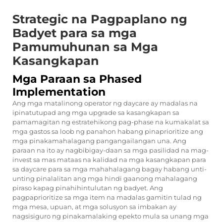
Strategic na Pagpaplano ng
Badyet para sa mga
Pamumuhunan sa Mga
Kasangkapan
Mga Paraan sa Phased
Implementation
Ang mga matalinong operator ng daycare ay madalas na
ipinatutupad ang mga upgrade sa kasangkapan sa
pamamagitan ng estratehikong pag-phase na kumakalat sa
mga gastos sa loob ng panahon habang pinaprioritize ang
mga pinakamahalagang pangangailangan una. Ang
paraan na ito ay nagbibigay-daan sa mga pasilidad na mag-
invest sa mas mataas na kalidad na mga kasangkapan para
sa daycare para sa mga mahahalagang bagay habang unti-
unting pinalalitan ang mga hindi gaanong mahalagang
piraso kapag pinahihintulutan ng badyet. Ang
pagpaprioritize sa mga item na madalas gamitin tulad ng
mga mesa, upuan, at mga solusyon sa imbakan ay
nagsisiguro ng pinakamalaking epekto mula sa unang mga