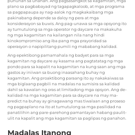
puhunan sa unahan. Ang pagsasangkot sa kagamitan, mga
plano sa pagbabayad ng tagapagkaloob, at mga programa
sa pagpapaupa ay nag-aalok ng magkakaibang mga
pakinabang depende sa daloy ng pera at mga
konsiderasyon sa buwis. Ang pag-unawa sa mga opsyong ito
ay tumutulong sa mga operator ng daycare na makakuha
ng mga kagamitan na kailangan nila nang hindi
kinokompromiso ang iba pang mga prayoridad sa
operasyon o napipilitang pumili ng mababang kalidad.
Ang epektibong pamamahala ng badyet para sa mga
kagamitan ng daycare ay kasama ang pagtatatag ng mga
pondo para sa kapalit na kagamitan na kung saan ang mga
gastos ay iniiwan sa buong inaasahang buhay ng
kagamitan. Ang proaktibong paraang ito ay nakakaiwas sa
mga biglaang pagbili na madalas na sumisira sa kalidad
dahil sa kawalan ng oras at limitadong mga opsyon. Ang de-
kalidad na mga kagamitan para sa daycare na may ma-
predict na buhay ay ginagawang mas tiwalaan ang proseso
ng pagpaplano na ito at tumutulong sa mga pasilidad na
panatilihin ang pare-parehong pamantayan habang paulit-
ulit na kapalit ang mga kagamitan sa paglipas ng panahon.
Madalas Itanong