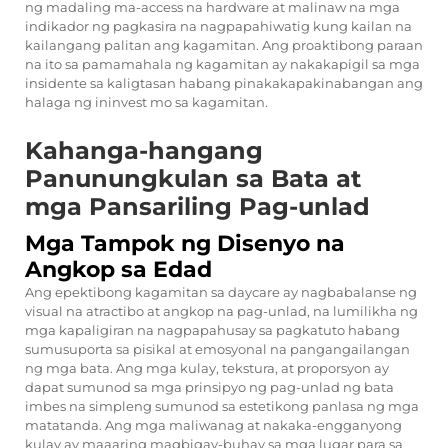
ng madaling ma-access na hardware at malinaw na mga
indikador ng pagkasira na nagpapahiwatig kung kailan na
kailangang palitan ang kagamitan. Ang proaktibong paraan
na ito sa pamamahala ng kagamitan ay nakakapigil sa mga
insidente sa kaligtasan habang pinakakapakinabangan ang
halaga ng ininvest mo sa kagamitan.
Kahanga-hangang
Panunungkulan sa Bata at
mga Pansariling Pag-unlad
Mga Tampok ng Disenyo na
Angkop sa Edad
Ang epektibong kagamitan sa daycare ay nagbabalanse ng
visual na atractibo at angkop na pag-unlad, na lumilikha ng
mga kapaligiran na nagpapahusay sa pagkatuto habang
sumusuporta sa pisikal at emosyonal na pangangailangan
ng mga bata. Ang mga kulay, tekstura, at proporsyon ay
dapat sumunod sa mga prinsipyo ng pag-unlad ng bata
imbes na simpleng sumunod sa estetikong panlasa ng mga
matatanda. Ang mga maliwanag at nakaka-engganyong
kulay ay maaaring magbigay-buhay sa mga lugar para sa