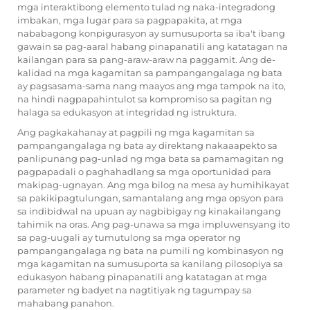
mga interaktibong elemento tulad ng naka-integradong
imbakan, mga lugar para sa pagpapakita, at mga
nababagong konpigurasyon ay sumusuporta sa iba't ibang
gawain sa pag-aaral habang pinapanatili ang katatagan na
kailangan para sa pang-araw-araw na paggamit. Ang de-
kalidad na mga kagamitan sa pampangangalaga ng bata
ay pagsasama-sama nang maayos ang mga tampok na ito,
na hindi nagpapahintulot sa kompromiso sa pagitan ng
halaga sa edukasyon at integridad ng istruktura.
Ang pagkakahanay at pagpili ng mga kagamitan sa
pampangangalaga ng bata ay direktang nakaaapekto sa
panlipunang pag-unlad ng mga bata sa pamamagitan ng
pagpapadali o paghahadlang sa mga oportunidad para
makipag-ugnayan. Ang mga bilog na mesa ay humihikayat
sa pakikipagtulungan, samantalang ang mga opsyon para
sa indibidwal na upuan ay nagbibigay ng kinakailangang
tahimik na oras. Ang pag-unawa sa mga impluwensyang ito
sa pag-uugali ay tumutulong sa mga operator ng
pampangangalaga ng bata na pumili ng kombinasyon ng
mga kagamitan na sumusuporta sa kanilang pilosopiya sa
edukasyon habang pinapanatili ang katatagan at mga
parameter ng badyet na nagtitiyak ng tagumpay sa
mahabang panahon.