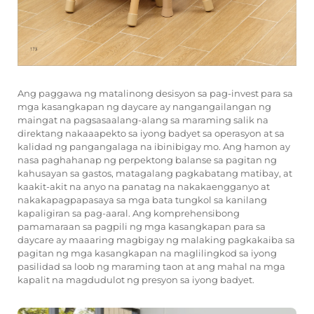
Ang paggawa ng matalinong desisyon sa pag-invest para sa
mga kasangkapan ng daycare ay nangangailangan ng
maingat na pagsasaalang-alang sa maraming salik na
direktang nakaaapekto sa iyong badyet sa operasyon at sa
kalidad ng pangangalaga na ibinibigay mo. Ang hamon ay
nasa paghahanap ng perpektong balanse sa pagitan ng
kahusayan sa gastos, matagalang pagkabatang matibay, at
kaakit-akit na anyo na panatag na nakakaengganyo at
nakakapagpapasaya sa mga bata tungkol sa kanilang
kapaligiran sa pag-aaral. Ang komprehensibong
pamamaraan sa pagpili ng mga kasangkapan para sa
daycare ay maaaring magbigay ng malaking pagkakaiba sa
pagitan ng mga kasangkapan na maglilingkod sa iyong
pasilidad sa loob ng maraming taon at ang mahal na mga
kapalit na magdudulot ng presyon sa iyong badyet.