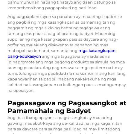
pamumuhunan habang tinatayo ang daan patungo sa
komprehensibong pagpapabuti ng pasilidad.
Ang pagpaplano ayon sa panahon ay maaaring i-optimize
ang pagbili ng mga kasangkapan sa pamamagitan ng
paggamit ng mga siklo ng benta ng tagagawa at ng
tamang oras para sa pag-allocate ng badyet. Maraming
supplier ng mga kasangkapan para sa daycare ang nag-
ooffer ng malakiang diskwento sa panahon ng mas
mabagal na demand, samantalang
mga kasangkapan
pang-edukasyon
ang mga tagagawa ay madalas na
ipinapromote ang mga bagong produkto sa simula ng mga
taon ng paaralan. Ang pag-unawa sa mga pattern na ito ay
tumutulong sa mga pasilidad na maksimunin ang kanilang
kapangyarihan sa pagbili habang nakakakuha ng mga
kalidad na kasangkapan na kailangan para sa matagumpay
na operasyon.
Pagsasagawa ng Pagsasangkot at
Pamamahala ng Badyet
Ang iba't ibang opsyon sa pagsasangkot ay maaaring
gawing mas abot-kaya ang de-kalidad na mga kagamitan
para sa daycare para sa mga pasilidad na may limitadong