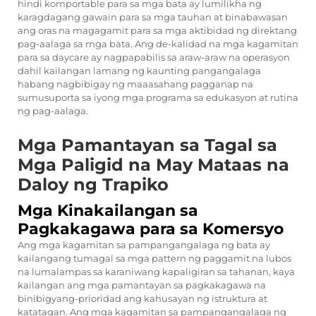
hindi komportable para sa mga bata ay lumilikha ng
karagdagang gawain para sa mga tauhan at binabawasan
ang oras na magagamit para sa mga aktibidad ng direktang
pag-aalaga sa mga bata. Ang de-kalidad na mga kagamitan
para sa daycare ay nagpapabilis sa araw-araw na operasyon
dahil kailangan lamang ng kaunting pangangalaga
habang nagbibigay ng maaasahang pagganap na
sumusuporta sa iyong mga programa sa edukasyon at rutina
ng pag-aalaga.
Mga Pamantayan sa Tagal sa
Mga Paligid na May Mataas na
Daloy ng Trapiko
Mga Kinakailangan sa
Pagkakagawa para sa Komersyo
Ang mga kagamitan sa pampangangalaga ng bata ay
kailangang tumagal sa mga pattern ng paggamit na lubos
na lumalampas sa karaniwang kapaligiran sa tahanan, kaya
kailangan ang mga pamantayan sa pagkakagawa na
binibigyang-prioridad ang kahusayan ng istruktura at
katatagan. Ang mga kagamitan sa pampangangalaga ng