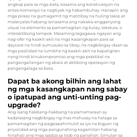
angkop para sa mga bata, kasama ang konstruksyon na
antas-komersyo na nagtiyak ng habambuhay. Hanapin ang
mga piraso na gumagamit ng matitibay na huling takip at
materyales habang isinasama ang nakaka-engganyong
visual na elemento sa pamamagitan ng kulay, tekstura, o
interaktibong tampok. Maraming tagagawa ngayon ang
nag-ofer ng kaakit-akit na mga kasangkapan para sa
daycare na hindi sumusuko sa tibay, na nagbibigay-daan sa
mga pasilidad na lumikha ng kaakit-akit na kapaligiran
nang hindi kinukompromiso ang mga praktikal na
pangangailangan ng abala at aktibong operasyon ng
pangangalaga sa bata.
Dapat ba akong bilhin ang lahat
ng mga kasangkapan nang sabay
o ipatupad ang unti-unting pag-
upgrade?
Ang isang hakbang-hakbang na pamamaraan ay
kadalasang nagbibigay ng mas mahusay na halaga sa
pamamagitan ng pagpapahintulot sa iyo na bigyan ng
priyoridad ang mga pangunahing kagamitan habang
hinahati ang mga gastos sa loob ng panahon. Simulan sa