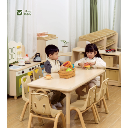
Makipag-ugnayan sa Amin
Mga Blog