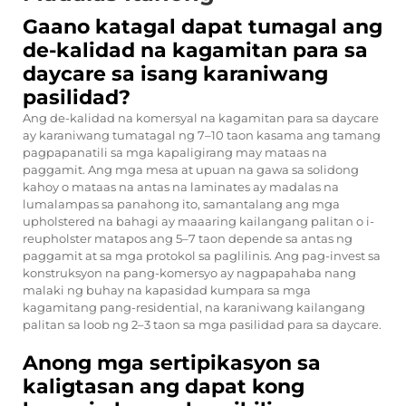
Gaano katagal dapat tumagal ang
de-kalidad na kagamitan para sa
daycare sa isang karaniwang
pasilidad?
Ang de-kalidad na komersyal na kagamitan para sa daycare
ay karaniwang tumatagal ng 7–10 taon kasama ang tamang
pagpapanatili sa mga kapaligirang may mataas na
paggamit. Ang mga mesa at upuan na gawa sa solidong
kahoy o mataas na antas na laminates ay madalas na
lumalampas sa panahong ito, samantalang ang mga
upholstered na bahagi ay maaaring kailangang palitan o i-
reupholster matapos ang 5–7 taon depende sa antas ng
paggamit at sa mga protokol sa paglilinis. Ang pag-invest sa
konstruksyon na pang-komersyo ay nagpapahaba nang
malaki ng buhay na kapasidad kumpara sa mga
kagamitang pang-residential, na karaniwang kailangang
palitan sa loob ng 2–3 taon sa mga pasilidad para sa daycare.
Anong mga sertipikasyon sa
kaligtasan ang dapat kong