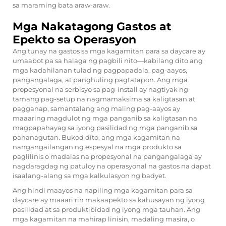
sa maraming bata araw-araw.
Mga Nakatagong Gastos at
Epekto sa Operasyon
Ang tunay na gastos sa mga kagamitan para sa daycare ay
umaabot pa sa halaga ng pagbili nito—kabilang dito ang
mga kadahilanan tulad ng pagpapadala, pag-aayos,
pangangalaga, at panghuling pagtatapon. Ang mga
propesyonal na serbisyo sa pag-install ay nagtiyak ng
tamang pag-setup na nagmamaksima sa kaligtasan at
pagganap, samantalang ang maling pag-aayos ay
maaaring magdulot ng mga panganib sa kaligtasan na
magpapahayag sa iyong pasilidad ng mga panganib sa
pananagutan. Bukod dito, ang mga kagamitan na
nangangailangan ng espesyal na mga produkto sa
paglilinis o madalas na propesyonal na pangangalaga ay
nagdaragdag ng patuloy na operasyonal na gastos na dapat
isaalang-alang sa mga kalkulasyon ng badyet.
Ang hindi maayos na napiling mga kagamitan para sa
daycare ay maaari rin makaapekto sa kahusayan ng iyong
pasilidad at sa produktibidad ng iyong mga tauhan. Ang
mga kagamitan na mahirap linisin, madaling masira, o