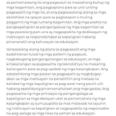
sa pamamaraang ito ang pagsusuri sa inaasahang buhay ng
mga kagamitan, ang pagpaplano para sa unti-unting
pagpapalit ng mga ito, at ang pagsasaalang-alang sa mga
ekolohikal na opsyon para sa pagtatapon o muling
paggamit ng mga lumang kagamitan. Ang mga praktis na
pangkapaligiran sa pangangasiwa ng mga kagamitan sa
mga paaralang pan-una ay nagpapakita ng dedikasyon ng
institusyon sa responsibilidad sa kapaligiran habang
pinananatili ang kahusayan sa edukasyon.
Isinasaalang-alang ng plano sa pagpapalit ang mga
kadahilanan tulad ng mga pattern ng pagsuot,
nagbabagong pangangailangan sa edukasyon, at mga
kinakailangan sa pagsasama ng teknolohiya na maaaring
kailanganin para sa pag-update ng mga kasangkapan. Ang
estratehikong mga paraan sa pagpapalit ay nagbibigay-
daan sa mga institusyon na panatilihin ang mataas na
kalidad ng mga kapaligiran sa pag-aaral nang paulit-ulit
habang epektibong pinamamahalaan ang mga gastos. Ang
pagsasama ng mga prinsipyo ng pangangalaga sa
kapaligiran sa mga desisyon ukol sa pamamahala ng mga
kasangkapan ay sumusuporta sa mas malawak na layunin
ng institusyon sa kapaligiran at nagpapakita ng responsable
na pag-aalaga sa mga likas na yaman sa edukasyon.