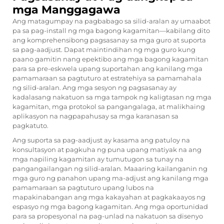
mga Manggagawa
Ang matagumpay na pagbabago sa silid-aralan ay umaabot
pa sa pag-install ng mga bagong kagamitan—kabilang dito
ang komprehensibong pagsasanay sa mga guro at suporta
sa pag-aadjust. Dapat maintindihan ng mga guro kung
paano gamitin nang epektibo ang mga bagong kagamitan
para sa pre-eskwela upang suportahan ang kanilang mga
pamamaraan sa pagtuturo at estratehiya sa pamamahala
ng silid-aralan. Ang mga sesyon ng pagsasanay ay
kadalasang nakatuon sa mga tampok ng kaligtasan ng mga
kagamitan, mga protokol sa pangangalaga, at malikhaing
aplikasyon na nagpapahusay sa mga karanasan sa
pagkatuto.
Ang suporta sa pag-aadjust ay kasama ang patuloy na
konsultasyon at pagkuha ng puna upang matiyak na ang
mga napiling kagamitan ay tumutugon sa tunay na
pangangailangan ng silid-aralan. Maaaring kailanganin ng
mga guro ng panahon upang ma-adjust ang kanilang mga
pamamaraan sa pagtuturo upang lubos na
mapakinabangan ang mga kakayahan at pagkakaayos ng
espasyo ng mga bagong kagamitan. Ang mga oportunidad
para sa propesyonal na pag-unlad na nakatuon sa disenyo