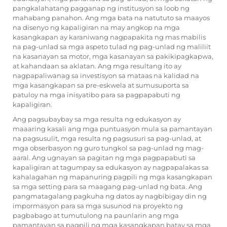
pangkalahatang pagganap ng institusyon sa loob ng
mahabang panahon. Ang mga bata na natututo sa maayos
na disenyo ng kapaligiran na may angkop na mga
kasangkapan ay karaniwang nagpapakita ng mas mabilis
na pag-unlad sa mga aspeto tulad ng pag-unlad ng maliliit
na kasanayan sa motor, mga kasanayan sa pakikipagkapwa,
at kahandaan sa aklatan. Ang mga resultang ito ay
nagpapaliwanag sa investisyon sa mataas na kalidad na
mga kasangkapan sa pre-eskwela at sumusuporta sa
patuloy na mga inisyatibo para sa pagpapabuti ng
kapaligiran.
Ang pagsubaybay sa mga resulta ng edukasyon ay
maaaring kasali ang mga puntuasyon mula sa pamantayan
na pagsusulit, mga resulta ng pagsusuri sa pag-unlad, at
mga obserbasyon ng guro tungkol sa pag-unlad ng mag-
aaral. Ang ugnayan sa pagitan ng mga pagpapabuti sa
kapaligiran at tagumpay sa edukasyon ay nagpapalakas sa
kahalagahan ng mapanuring pagpili ng mga kasangkapan
sa mga setting para sa maagang pag-unlad ng bata. Ang
pangmatagalang pagkuha ng datos ay nagbibigay din ng
impormasyon para sa mga susunod na proyekto ng
pagbabago at tumutulong na paunlarin ang mga
pamantayan sa pagpili ng mga kasangkapan batay sa mga