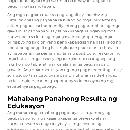
nagpapabatay sa mga susunod na desisyon tungkol sa
pagpili ng kasangkapan.
Ang mga pagpapabuti sa pag-uugali ay karaniwang
lumilitaw bilang pagbaba sa bilang ng mga insidente ng
alitan, pagtaas sa independiyenteng pagkumpleto ng mga
gawain, at pagpapahusay sa pakikipagtulungan ng mga
kapwa-bata sa loob ng mga gawain sa grupo. Ang mga
prinsipyo ng sikolohiyang pangkapaligiran na nasa likod ng
epektibong pagpili ng kasangkapan para sa pre-eskuwela
ay napapansin sa pamamagitan ng positibong reaksyon ng
mga bata sa mga espasyong pangkatuto na angkop ang
laki, komportable, at may kinalaman sa pagganap ng
gawain. Ang dokumentasyon ng mga pagpapabuting ito ay
sumusuporta sa patuloy na pamumuhunan sa de-kalidad
na kasangkapan at nagpapatunay sa kahusayan ng mga
estratehiya sa pagbabago.
Mahabang Panahong Resulta ng
Edukasyon
Ang mahabang panahong pagtataya sa tagumpay ng
pagbabago ng mga kasangkapan sa pre-eskwela ay
kumakatawan sa pagsubaybay sa mga resulta ng
edukasyon, mga pananaw sa pag-unlad, at mga sukatan ng