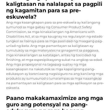
kaligtasan na nalalapat sa pagpili
ng kagamitan para sa pre-
eskuwela?
Ang mga kasangkapan para sa pre-eskwela ay kailangang
sumunod sa mga gabay ng Consumer Product Safety
Commission, sa mga kinakailangan ng Americans with
Disabilities Act, at sa mga kaugnay na regulasyon ng estado
tungkol sa lisensya para sa mga pasilidad ng maagang pag-
unlad ng bata. Ang mga pamantayan sa kaligtasan ay
tumutukoy sa mga materyales na ginagamit sa paggawa,
mga kinakailangan sa katatagan, antas ng toxicidad ng
finishing, at mga espesipikasyong sukat na angkop sa edad.
Ang mga propesyonal na tagapag-suplay ng mga
kasangkapan na nakatutok sa mga kapaligirang pang-
edukasyon ay karaniwang nagsisiguro na ang kanilang mga
produkto ay sumusunod o lumalampas sa mga naaangkop
na pamantayan sa kaligtasan para sa mga aplikasyon sa pre-
eskwela.
Paano makakamaximize ang mga
guro ang potensyal na pang-