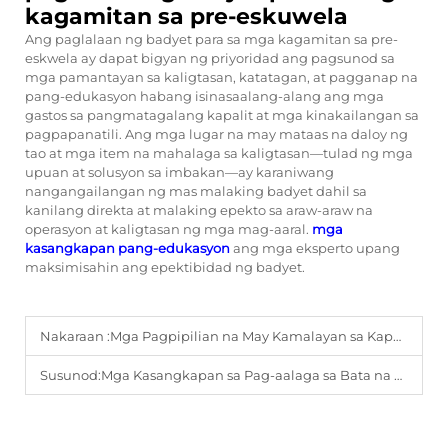
kagamitan sa pre-eskuwela
Ang paglalaan ng badyet para sa mga kagamitan sa pre-
eskwela ay dapat bigyan ng priyoridad ang pagsunod sa
mga pamantayan sa kaligtasan, katatagan, at pagganap na
pang-edukasyon habang isinasaalang-alang ang mga
gastos sa pangmatagalang kapalit at mga kinakailangan sa
pagpapanatili. Ang mga lugar na may mataas na daloy ng
tao at mga item na mahalaga sa kaligtasan—tulad ng mga
upuan at solusyon sa imbakan—ay karaniwang
nangangailangan ng mas malaking badyet dahil sa
kanilang direkta at malaking epekto sa araw-araw na
operasyon at kaligtasan ng mga mag-aaral.
mga
kasangkapan pang-edukasyon
ang mga eksperto upang
maksimisahin ang epektibidad ng badyet.
Nakaraan :
Mga Pagpipilian na May Kamalayan sa Kapaligiran: Mga Pangmatagalang Materyales para sa Mga Kasangkapan sa Paaralang Panimulang Edad
Susunod:
Mga Kasangkapan sa Pag-aalaga sa Bata na Lumalaki Kasama ang mga Bata: Isang Epektibong Pananalapi na Estratehiya