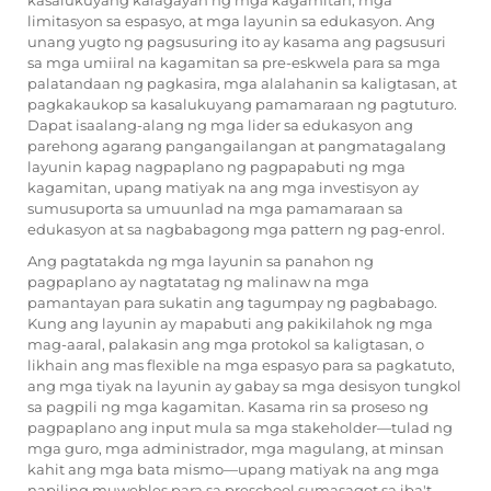
limitasyon sa espasyo, at mga layunin sa edukasyon. Ang
unang yugto ng pagsusuring ito ay kasama ang pagsusuri
sa mga umiiral na kagamitan sa pre-eskwela para sa mga
palatandaan ng pagkasira, mga alalahanin sa kaligtasan, at
pagkakaukop sa kasalukuyang pamamaraan ng pagtuturo.
Dapat isaalang-alang ng mga lider sa edukasyon ang
parehong agarang pangangailangan at pangmatagalang
layunin kapag nagpaplano ng pagpapabuti ng mga
kagamitan, upang matiyak na ang mga investisyon ay
sumusuporta sa umuunlad na mga pamamaraan sa
edukasyon at sa nagbabagong mga pattern ng pag-enrol.
Ang pagtatakda ng mga layunin sa panahon ng
pagpaplano ay nagtatatag ng malinaw na mga
pamantayan para sukatin ang tagumpay ng pagbabago.
Kung ang layunin ay mapabuti ang pakikilahok ng mga
mag-aaral, palakasin ang mga protokol sa kaligtasan, o
likhain ang mas flexible na mga espasyo para sa pagkatuto,
ang mga tiyak na layunin ay gabay sa mga desisyon tungkol
sa pagpili ng mga kagamitan. Kasama rin sa proseso ng
pagpaplano ang input mula sa mga stakeholder—tulad ng
mga guro, mga administrador, mga magulang, at minsan
kahit ang mga bata mismo—upang matiyak na ang mga
napiling
muwebles para sa preschool
sumasagot sa iba't