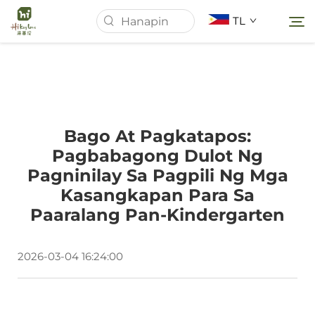
TL
Pahina ng Simula
Bago At Pagkatapos:
Tungkol Sa Amin
Pagbabagong Dulot Ng
Pagninilay Sa Pagpili Ng Mga
Mga Produkto
Kasangkapan Para Sa
Paaralang Pan-Kindergarten
Mga Balita
2026-03-04 16:24:00
Mga kaso
Ilagay