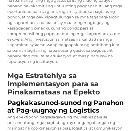
na ipamahagi ang mga gastos sa ilang siklo ng badyet
habang nakakamit ang unti-unting pagpapabuti. Ang mga
oportunidad para sa grant, mga inisyatibo sa pagtaas ng
pondo, at mga pakikipagtulungan sa mga tagapagkaloob
ng kagamitan sa paaralan ay maaaring magbigay ng
karagdagang pinagkukunang pondo para sa
komprehensibong pagpapabuti ng mga kagamitan sa pre-
eskwela. Ang investisyon sa mataas na kalidad na mga
kagamitan ay karaniwang nagpapakita ng positibong kita
sa pamamagitan ng nabawasang gastos sa pagpapalit,
napabuting resulta sa edukasyon, at mas pinahusay na
reputasyon ng institusyon.
Mga Estratehiya sa
Implementasyon para sa
Pinakamataas na Epekto
Pagkakasunod-sunod ng Panahon
at Pag-uugnay ng Logistics
Ang epektibong pagsasagawa ng
muwebles para sa
preschool
ang mga pagbabago ay nangangailangan ng
maingat na koordinasyon sa oras, logistics, at komunikasyon