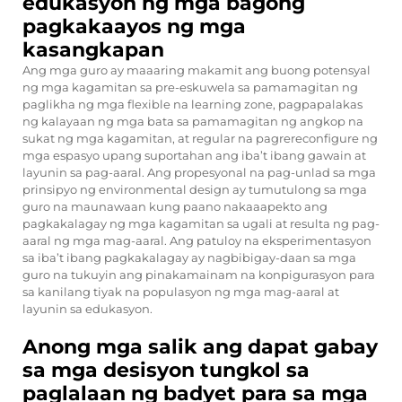
edukasyon ng mga bagong
pagkakaayos ng mga
kasangkapan
Ang mga guro ay maaaring makamit ang buong potensyal
ng mga kagamitan sa pre-eskuwela sa pamamagitan ng
paglikha ng mga flexible na learning zone, pagpapalakas
ng kalayaan ng mga bata sa pamamagitan ng angkop na
sukat ng mga kagamitan, at regular na pagrereconfigure ng
mga espasyo upang suportahan ang iba’t ibang gawain at
layunin sa pag-aaral. Ang propesyonal na pag-unlad sa mga
prinsipyo ng environmental design ay tumutulong sa mga
guro na maunawaan kung paano nakaaapekto ang
pagkakalagay ng mga kagamitan sa ugali at resulta ng pag-
aaral ng mga mag-aaral. Ang patuloy na eksperimentasyon
sa iba’t ibang pagkakalagay ay nagbibigay-daan sa mga
guro na tukuyin ang pinakamainam na konpigurasyon para
sa kanilang tiyak na populasyon ng mga mag-aaral at
layunin sa edukasyon.
Anong mga salik ang dapat gabay
sa mga desisyon tungkol sa
paglalaan ng badyet para sa mga