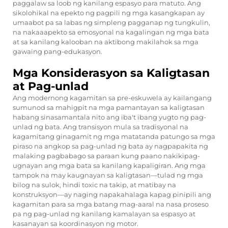
paggalaw sa loob ng kanilang espasyo para matuto. Ang
sikolohikal na epekto ng pagpili ng mga kasangkapan ay
umaabot pa sa labas ng simpleng pagganap ng tungkulin,
na nakaaapekto sa emosyonal na kagalingan ng mga bata
at sa kanilang kalooban na aktibong makilahok sa mga
gawaing pang-edukasyon.
Mga Konsiderasyon sa Kaligtasan
at Pag-unlad
Ang modernong kagamitan sa pre-eskuwela ay kailangang
sumunod sa mahigpit na mga pamantayan sa kaligtasan
habang sinasamantala nito ang iba't ibang yugto ng pag-
unlad ng bata. Ang transisyon mula sa tradisyonal na
kagamitang ginagamit ng mga matatanda patungo sa mga
piraso na angkop sa pag-unlad ng bata ay nagpapakita ng
malaking pagbabago sa paraan kung paano nakikipag-
ugnayan ang mga bata sa kanilang kapaligiran. Ang mga
tampok na may kaugnayan sa kaligtasan—tulad ng mga
bilog na sulok, hindi toxic na takip, at matibay na
konstruksyon—ay naging napakahalaga kapag pinipili ang
kagamitan para sa mga batang mag-aaral na nasa proseso
pa ng pag-unlad ng kanilang kamalayan sa espasyo at
kasanayan sa koordinasyon ng motor.