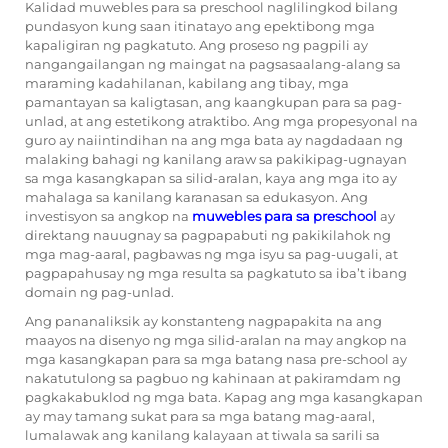
Kalidad
muwebles para sa preschool
naglilingkod bilang
pundasyon kung saan itinatayo ang epektibong mga
kapaligiran ng pagkatuto. Ang proseso ng pagpili ay
nangangailangan ng maingat na pagsasaalang-alang sa
maraming kadahilanan, kabilang ang tibay, mga
pamantayan sa kaligtasan, ang kaangkupan para sa pag-
unlad, at ang estetikong atraktibo. Ang mga propesyonal na
guro ay naiintindihan na ang mga bata ay nagdadaan ng
malaking bahagi ng kanilang araw sa pakikipag-ugnayan
sa mga kasangkapan sa silid-aralan, kaya ang mga ito ay
mahalaga sa kanilang karanasan sa edukasyon. Ang
investisyon sa angkop na
muwebles para sa preschool
ay
direktang nauugnay sa pagpapabuti ng pakikilahok ng
mga mag-aaral, pagbawas ng mga isyu sa pag-uugali, at
pagpapahusay ng mga resulta sa pagkatuto sa iba’t ibang
domain ng pag-unlad.
Ang pananaliksik ay konstanteng nagpapakita na ang
maayos na disenyo ng mga silid-aralan na may angkop na
mga kasangkapan para sa mga batang nasa pre-school ay
nakatutulong sa pagbuo ng kahinaan at pakiramdam ng
pagkakabuklod ng mga bata. Kapag ang mga kasangkapan
ay may tamang sukat para sa mga batang mag-aaral,
lumalawak ang kanilang kalayaan at tiwala sa sarili sa