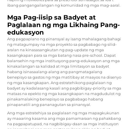
ibang pangangailangan ng komunidad ng mga mag-aaral.
Mga Pag-iisip sa Badyet at
Paglalaan ng mga Likhaing Pang-
edukasyon
Ang pagpaplano ng pinansyal ay isang mahalagang bahagi
ng matagumpay na mga proyekto sa pagbabago ng silid-
aralan na kinasasangkutan ng pag-update ng mga
kasangkapan para sa mga batang nasa pre-school. Dapat
balansehin ng mga institusyong pang-edukasyon ang mga
kinakailangan sa kalidad at mga limitasyon sa badyet
habang isinasaalang-alang ang pangmatagalang
benepisyo sa gastos ng mga matitibay at maayos na disenyo
ng mga kasangkapan. Ang estratehikong paglalaan ng
badyet ay kadalasang kasali ang pagbibigay-priority sa mga
mataas na epekto ng mga kasangkapan na magdudulot ng
pinakamalaking benepisyo sa pagbabago habang
pinapanatili ang pananagutan sa pinansyal.
Ang mga estratehiya sa paglalaan ng mga mapagkukunan
ay maaaring kasama ang mga pamamaraan ng pahakbang
na pagpapatupad, na nagbibigay-daan sa mga institusyon