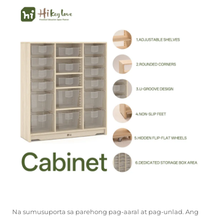
Makipag-ugnayan sa Amin
Mga Blog
Na sumusuporta sa parehong pag-aaral at pag-unlad. Ang