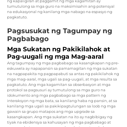
ng kapaligiran at paggamit ng mga kagamitan ay
tumutulong sa mga guro na maksimisahin ang potensyal
na edukasyonal ng kanilang mga nabago na espasyo ng
pagkatuto.
Pagsusukat ng Tagumpay ng
Pagbabago
Mga Sukatan ng Pakikilahok at
Pag-uugali ng mga Mag-aaral
Ang tagumpay ng mga pagbabago sa kasangkapan ng pre-
eskuwela ay napapansin sa pamamagitan ng mga sukatan
na nagpapakita ng pagpapabuti sa antas ng pakikilahok ng
mga mag-aaral, mga ugali sa pag-uugali, at mga resulta sa
pagkatuto. Ang mga kagamitan sa obserbasyon at mga
protokol sa pagsusuri ay tumutulong sa mga guro na
idokumento ang mga pagbabago sa mga pattern ng
interaksyon ng mga bata, sa kanilang haba ng pansin, at sa
kanilang mga ugali sa pakikipagtulungan sa loob ng mga
gawain sa grupo matapos ang mga upgrade sa
kasangkapan. Ang mga sukatan na ito ay nagbibigay ng
tiyak na ebidensya sa kahusayan ng mga pagbabago at