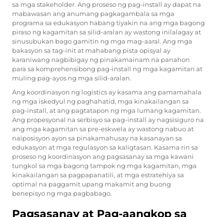
sa mga stakeholder. Ang proseso ng pag-install ay dapat na
mabawasan ang anumang pagkagambala sa mga
programa sa edukasyon habang tiyakin na ang mga bagong
piraso ng kagamitan sa silid-aralan ay wastong inilalagay at
sinusubukan bago gamitin ng mga mag-aaral. Ang mga
bakasyon sa tag-init at mahabang pista opisyal ay
karaniwang nagbibigay ng pinakamainam na panahon
para sa komprehensibong pag-install ng mga kagamitan at
muling pag-ayos ng mga silid-aralan.
Ang koordinasyon ng logistics ay kasama ang pamamahala
ng mga iskedyul ng paghahatid, mga kinakailangan sa
pag-install, at ang pagtatapon ng mga lumang kagamitan.
Ang propesyonal na serbisyo sa pag-install ay nagsisiguro na
ang mga kagamitan sa pre-eskwela ay wastong nabuo at
naiposisyon ayon sa pinakamahusay na kasanayan sa
edukasyon at mga regulasyon sa kaligtasan. Kasama rin sa
proseso ng koordinasyon ang pagsasanay sa mga kawani
tungkol sa mga bagong tampok ng mga kagamitan, mga
kinakailangan sa pagpapanatili, at mga estratehiya sa
optimal na paggamit upang makamit ang buong
benepisyo ng mga pagbabago.
Pagsasanay at Pag-aangkop sa