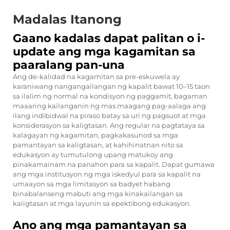
Madalas Itanong
Gaano kadalas dapat palitan o i-
update ang mga kagamitan sa
paaralang pan-una
Ang de-kalidad na kagamitan sa pre-eskuwela ay
karaniwang nangangailangan ng kapalit bawat 10–15 taon
sa ilalim ng normal na kondisyon ng paggamit, bagaman
maaaring kailanganin ng mas maagang pag-aalaga ang
ilang indibidwal na piraso batay sa uri ng pagsuot at mga
konsiderasyon sa kaligtasan. Ang regular na pagtataya sa
kalagayan ng kagamitan, pagkakasunod sa mga
pamantayan sa kaligtasan, at kahihinatnan nito sa
edukasyon ay tumutulong upang matukoy ang
pinakamainam na panahon para sa kapalit. Dapat gumawa
ang mga institusyon ng mga iskedyul para sa kapalit na
umaayon sa mga limitasyon sa badyet habang
binabalanseng mabuti ang mga kinakailangan sa
kaligtasan at mga layunin sa epektibong edukasyon.
Ano ang mga pamantayan sa