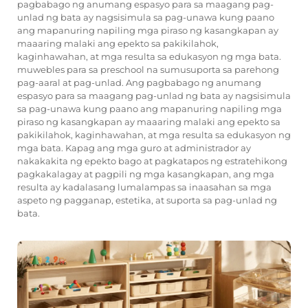
pagbabago ng anumang espasyo para sa maagang pag-
unlad ng bata ay nagsisimula sa pag-unawa kung paano
ang mapanuring napiling mga piraso ng kasangkapan ay
maaaring malaki ang epekto sa pakikilahok,
kaginhawahan, at mga resulta sa edukasyon ng mga bata.
muwebles para sa preschool
na sumusuporta sa parehong
pag-aaral at pag-unlad. Ang pagbabago ng anumang
espasyo para sa maagang pag-unlad ng bata ay nagsisimula
sa pag-unawa kung paano ang mapanuring napiling mga
piraso ng kasangkapan ay maaaring malaki ang epekto sa
pakikilahok, kaginhawahan, at mga resulta sa edukasyon ng
mga bata. Kapag ang mga guro at administrador ay
nakakakita ng epekto bago at pagkatapos ng estratehikong
pagkakalagay at pagpili ng mga kasangkapan, ang mga
resulta ay kadalasang lumalampas sa inaasahan sa mga
aspeto ng pagganap, estetika, at suporta sa pag-unlad ng
bata.