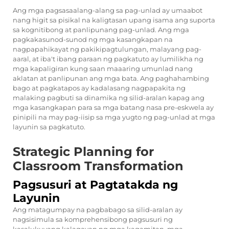
Ang mga pagsasaalang-alang sa pag-unlad ay umaabot
nang higit sa pisikal na kaligtasan upang isama ang suporta
sa kognitibong at panlipunang pag-unlad. Ang mga
pagkakasunod-sunod ng mga kasangkapan na
nagpapahikayat ng pakikipagtulungan, malayang pag-
aaral, at iba't ibang paraan ng pagkatuto ay lumilikha ng
mga kapaligiran kung saan maaaring umunlad nang
aklatan at panlipunan ang mga bata. Ang paghahambing
bago at pagkatapos ay kadalasang nagpapakita ng
malaking pagbuti sa dinamika ng silid-aralan kapag ang
mga kasangkapan para sa mga batang nasa pre-eskwela ay
pinipili na may pag-iisip sa mga yugto ng pag-unlad at mga
layunin sa pagkatuto.
Strategic Planning for
Classroom Transformation
Pagsusuri at Pagtatakda ng
Layunin
Ang matagumpay na pagbabago sa silid-aralan ay
nagsisimula sa komprehensibong pagsusuri ng
kasalukuyang kalagayan ng mga kagamitan, mga