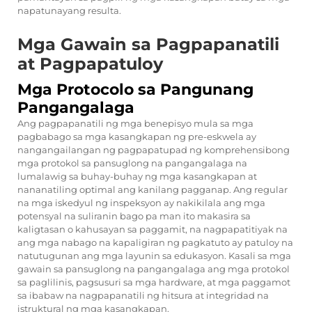
napatunayang resulta.
Mga Gawain sa Pagpapanatili
at Pagpapatuloy
Mga Protocolo sa Pangunang
Pangangalaga
Ang pagpapanatili ng mga benepisyo mula sa mga
pagbabago sa mga kasangkapan ng pre-eskwela ay
nangangailangan ng pagpapatupad ng komprehensibong
mga protokol sa pansuglong na pangangalaga na
lumalawig sa buhay-buhay ng mga kasangkapan at
nananatiling optimal ang kanilang pagganap. Ang regular
na mga iskedyul ng inspeksyon ay nakikilala ang mga
potensyal na suliranin bago pa man ito makasira sa
kaligtasan o kahusayan sa paggamit, na nagpapatitiyak na
ang mga nabago na kapaligiran ng pagkatuto ay patuloy na
natutugunan ang mga layunin sa edukasyon. Kasali sa mga
gawain sa pansuglong na pangangalaga ang mga protokol
sa paglilinis, pagsusuri sa mga hardware, at mga paggamot
sa ibabaw na nagpapanatili ng hitsura at integridad na
istruktural ng mga kasangkapan.