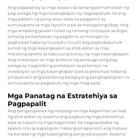
Ang pagsasanay sa mga kawani sa tamang pamamaraan ng
pag-aalaga ng mga kasangkapan ay nagpapatiyak na ang
mga pattern ng pang-araw-araw na paggamit ay
sumusuporta sa mga layunin para sa matagalang tibay. Ang
mga simpleng gawain tulad ng tamang limitasyon sa bigat,
tamang pamamaraan ng paglilinis, at maingat na
paghawak habang inuusod o inuulit ang pagkakasunud-
sunod ng mga kasangkapan sa silid-aralan ay may
malaking epekto sa kabuuang buhay ng mga kasangkapan.
Ang investisyon sa mga protocol ng pansugpuang pag-
aalaga ay nagsisilbing proteksyon sa pinansyal na
investisyon sa mga kasangkapan para sa preschool habang
pinapanatili ang positibong kalagayang pangkapaligiran na
sumusuporta sa pagkatuto ng mga mag-aaral.
Mga Panatag na Estratehiya sa
Pagpapalit
Ang pangangasiwa ng matatag na mga kagamitan sa loob
ng silid-aralan ay kasama ang pagbuo ng mga estratehiya
para sa kapalit na mga kagamitan na nagpapababa ng
epekto nito sa kapaligiran habang pinapanatili ang mataas
na kalidad ng mga kapaligirang pang-edukasyon. Kasama