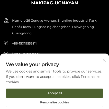
MAKIPAG-UGNAYAN
Numero 26 Gongye Avenue, Shunjing Industrial Park,
Banfu Town, Lungsod ng Zhongshan, Lalawigan ng
Guangdong
+86-15019555811
[email protected]
We value your privacy
We use cookies and similar tools to provide our services.
Copyright © 2026 Zhongshan Haijilun Cultural And Educational
If you don't want to accept all cookies, click Personalize
Product Co., Ltd. Nakareserba ang lahat ng karapatan.
Patakaran sa
Pagkapribado
cookies.
Accept all
Personalize cookies
TAHANAN
MGA PRODUKTO
E-MAIL
TEL