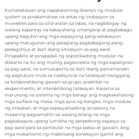
Kumakatawan ang napakaraming disenyo ng modular
system sa pinakamataas na antas ng inobasyon sa
muwebles para sa silid-aralan sa labas, na nagbibigay ng
walang kapantay na kakayahang umangkop at pagbabago
upang baguhin ang mga espasyong pang-edukasyon
upang matugunan ang palagiang pagbabagong pang-
pedagohiya at iba't ibang sitwasyon sa pag-aaral.
Pinapabilis at pinapadali ng sopistikadong modular na
diskarte na ito ang muling pagkonekta ng mga kapaligiran
sa pag-aaral, na sumusuporta sa iba't ibang pamamaraan
ng pagtuturo mula sa tradisyonal na talakayan hanggang
sa kolaboratibong gawain sa grupo, praktikal na
eksperimento, at interaktibong talakayan. Kasama sa
marunong na sistema ng mga bahagi ang magkakahalong
mga surface ng mesa, mga ayos ng bangko, mga module
ng imbakan, at mga espesyalisadong accessory na
maaaring pagsamahin sa walang bilang na mga
pagkakaayos upang lumikha ng perpektong espasyo sa
pag-aaral para sa partikular na mga paksa at gawain. Ang
mga mekanismo ng mabilisang koneksyon gamit ang