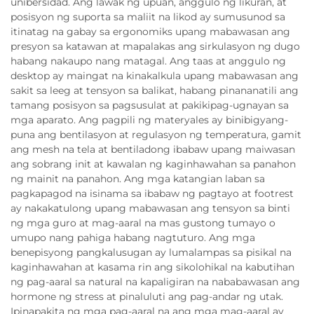
unibersidad. Ang lawak ng upuan, anggulo ng likuran, at
posisyon ng suporta sa maliit na likod ay sumusunod sa
itinatag na gabay sa ergonomiks upang mabawasan ang
presyon sa katawan at mapalakas ang sirkulasyon ng dugo
habang nakaupo nang matagal. Ang taas at anggulo ng
desktop ay maingat na kinakalkula upang mabawasan ang
sakit sa leeg at tensyon sa balikat, habang pinananatili ang
tamang posisyon sa pagsusulat at pakikipag-ugnayan sa
mga aparato. Ang pagpili ng materyales ay binibigyang-
puna ang bentilasyon at regulasyon ng temperatura, gamit
ang mesh na tela at bentiladong ibabaw upang maiwasan
ang sobrang init at kawalan ng kaginhawahan sa panahon
ng mainit na panahon. Ang mga katangian laban sa
pagkapagod na isinama sa ibabaw ng pagtayo at footrest
ay nakakatulong upang mabawasan ang tensyon sa binti
ng mga guro at mag-aaral na mas gustong tumayo o
umupo nang pahiga habang nagtuturo. Ang mga
benepisyong pangkalusugan ay lumalampas sa pisikal na
kaginhawahan at kasama rin ang sikolohikal na kabutihan
ng pag-aaral sa natural na kapaligiran na nababawasan ang
hormone ng stress at pinaluluti ang pag-andar ng utak.
Ipinapakita ng mga pag-aaral na ang mga mag-aaral ay