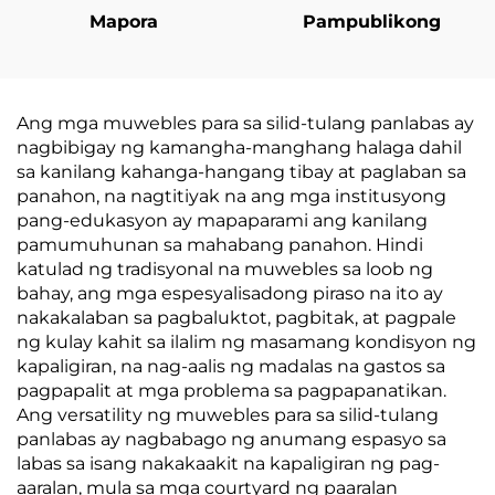
Mapora
Pampublikong
Ang mga muwebles para sa silid-tulang panlabas ay
nagbibigay ng kamangha-manghang halaga dahil
sa kanilang kahanga-hangang tibay at paglaban sa
panahon, na nagtitiyak na ang mga institusyong
pang-edukasyon ay mapaparami ang kanilang
pamumuhunan sa mahabang panahon. Hindi
katulad ng tradisyonal na muwebles sa loob ng
bahay, ang mga espesyalisadong piraso na ito ay
nakakalaban sa pagbaluktot, pagbitak, at pagpale
ng kulay kahit sa ilalim ng masamang kondisyon ng
kapaligiran, na nag-aalis ng madalas na gastos sa
pagpapalit at mga problema sa pagpapanatikan.
Ang versatility ng muwebles para sa silid-tulang
panlabas ay nagbabago ng anumang espasyo sa
labas sa isang nakakaakit na kapaligiran ng pag-
aaralan, mula sa mga courtyard ng paaralan