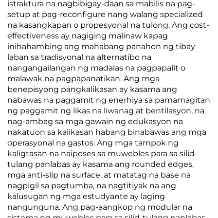
istraktura na nagbibigay-daan sa mabilis na pag-
setup at pag-reconfigure nang walang specialized
na kasangkapan o propesyonal na tulong. Ang cost-
effectiveness ay nagiging malinaw kapag
inihahambing ang mahabang panahon ng tibay
laban sa tradisyonal na alternatibo na
nangangailangan ng madalas na pagpapalit o
malawak na pagpapanatikan. Ang mga
benepisyong pangkalikasan ay kasama ang
nabawas na paggamit ng enerhiya sa pamamagitan
ng paggamit ng likas na liwanag at bentilasyon, na
nag-ambag sa mga gawain ng edukasyon na
nakatuon sa kalikasan habang binabawas ang mga
operasyonal na gastos. Ang mga tampok ng
kaligtasan na naiposes sa muwebles para sa silid-
tulang panlabas ay kasama ang rounded edges,
mga anti-slip na surface, at matatag na base na
nagpigil sa pagtumba, na nagtitiyak na ang
kalusugan ng mga estudyante ay laging
nangunguna. Ang pag-aangkop ng modular na
sistema ng muwebles para sa silid-tulang panlabas