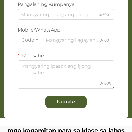
Pangalan ng Kumpanya
0/200
Mobile/WhatsApp
Code
0/100
Mensahe
0/1000
Isumite
mga kagamitan para sa klase sa labas