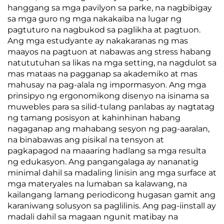
hanggang sa mga pavilyon sa parke, na nagbibigay
sa mga guro ng mga nakakaiba na lugar ng
pagtuturo na nagbukod sa paglikha at pagtuon.
Ang mga estudyante ay nakakaranas ng mas
maayos na pagtuon at nabawas ang stress habang
natututuhan sa likas na mga setting, na nagdulot sa
mas mataas na pagganap sa akademiko at mas
mahusay na pag-alala ng impormasyon. Ang mga
prinsipyo ng ergonomikong disenyo na isinama sa
muwebles para sa silid-tulang panlabas ay nagtatag
ng tamang posisyon at kahinhinan habang
nagaganap ang mahabang sesyon ng pag-aaralan,
na binabawas ang pisikal na tensyon at
pagkapagod na maaaring hadlang sa mga resulta
ng edukasyon. Ang pangangalaga ay nananatig
minimal dahil sa madaling linisin ang mga surface at
mga materyales na lumaban sa kalawang, na
kailangang lamang periodicong hugasan gamit ang
karaniwang solusyon sa paglilinis. Ang pag-iinstall ay
madali dahil sa magaan ngunit matibay na