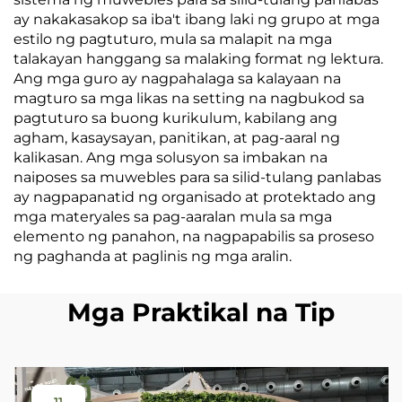
ay nakakasakop sa iba't ibang laki ng grupo at mga
estilo ng pagtuturo, mula sa malapit na mga
talakayan hanggang sa malaking format ng lektura.
Ang mga guro ay nagpahalaga sa kalayaan na
magturo sa mga likas na setting na nagbukod sa
pagtuturo sa buong kurikulum, kabilang ang
agham, kasaysayan, panitikan, at pag-aaral ng
kalikasan. Ang mga solusyon sa imbakan na
naiposes sa muwebles para sa silid-tulang panlabas
ay nagpapanatid ng organisado at protektado ang
mga materyales sa pag-aaralan mula sa mga
elemento ng panahon, na nagpapabilis sa proseso
ng paghanda at paglinis ng mga aralin.
Mga Praktikal na Tip
11