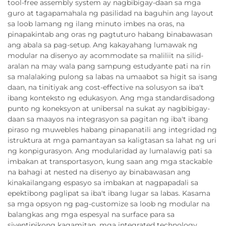
tool-free assembly system ay nagbibigay-daan sa mga
guro at tagapamahala ng pasilidad na baguhin ang layout
sa loob lamang ng ilang minuto imbes na oras, na
pinapakintab ang oras ng pagtuturo habang binabawasan
ang abala sa pag-setup. Ang kakayahang lumawak ng
modular na disenyo ay acommodate sa maliliit na silid-
aralan na may wala pang sampung estudyante pati na rin
sa malalaking pulong sa labas na umaabot sa higit sa isang
daan, na tinitiyak ang cost-effective na solusyon sa iba't
ibang konteksto ng edukasyon. Ang mga standardisadong
punto ng koneksyon at unibersal na sukat ay nagbibigay-
daan sa maayos na integrasyon sa pagitan ng iba't ibang
piraso ng muwebles habang pinapanatili ang integridad ng
istruktura at mga pamantayan sa kaligtasan sa lahat ng uri
ng konpigurasyon. Ang modularidad ay lumalawig pati sa
imbakan at transportasyon, kung saan ang mga stackable
na bahagi at nested na disenyo ay binabawasan ang
kinakailangang espasyo sa imbakan at nagpapadali sa
epektibong paglipat sa iba't ibang lugar sa labas. Kasama
sa mga opsyon ng pag-customize sa loob ng modular na
balangkas ang mga espesyal na surface para sa
siyentipikong kagamitan, mga integrated technology