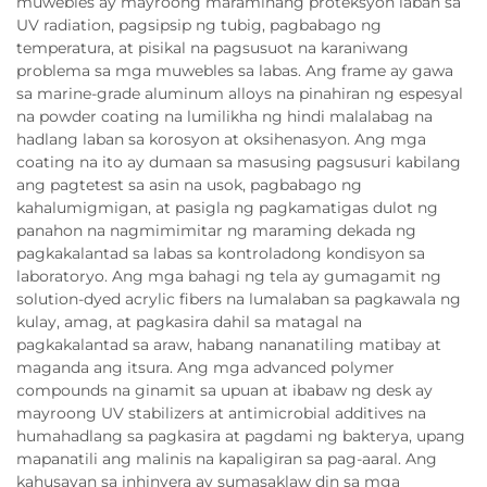
muwebles ay mayroong maramihang proteksyon laban sa
UV radiation, pagsipsip ng tubig, pagbabago ng
temperatura, at pisikal na pagsusuot na karaniwang
problema sa mga muwebles sa labas. Ang frame ay gawa
sa marine-grade aluminum alloys na pinahiran ng espesyal
na powder coating na lumilikha ng hindi malalabag na
hadlang laban sa korosyon at oksihenasyon. Ang mga
coating na ito ay dumaan sa masusing pagsusuri kabilang
ang pagtetest sa asin na usok, pagbabago ng
kahalumigmigan, at pasigla ng pagkamatigas dulot ng
panahon na nagmimimitar ng maraming dekada ng
pagkakalantad sa labas sa kontroladong kondisyon sa
laboratoryo. Ang mga bahagi ng tela ay gumagamit ng
solution-dyed acrylic fibers na lumalaban sa pagkawala ng
kulay, amag, at pagkasira dahil sa matagal na
pagkakalantad sa araw, habang nananatiling matibay at
maganda ang itsura. Ang mga advanced polymer
compounds na ginamit sa upuan at ibabaw ng desk ay
mayroong UV stabilizers at antimicrobial additives na
humahadlang sa pagkasira at pagdami ng bakterya, upang
mapanatili ang malinis na kapaligiran sa pag-aaral. Ang
kahusayan sa inhinyera ay sumasaklaw din sa mga