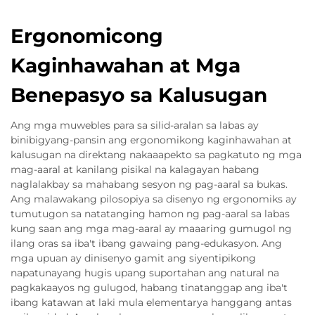
Ergonomicong
Kaginhawahan at Mga
Benepasyo sa Kalusugan
Ang mga muwebles para sa silid-aralan sa labas ay
binibigyang-pansin ang ergonomikong kaginhawahan at
kalusugan na direktang nakaaapekto sa pagkatuto ng mga
mag-aaral at kanilang pisikal na kalagayan habang
naglalakbay sa mahabang sesyon ng pag-aaral sa bukas.
Ang malawakang pilosopiya sa disenyo ng ergonomiks ay
tumutugon sa natatanging hamon ng pag-aaral sa labas
kung saan ang mga mag-aaral ay maaaring gumugol ng
ilang oras sa iba't ibang gawaing pang-edukasyon. Ang
mga upuan ay dinisenyo gamit ang siyentipikong
napatunayang hugis upang suportahan ang natural na
pagkakaayos ng gulugod, habang tinatanggap ang iba't
ibang katawan at laki mula elementarya hanggang antas