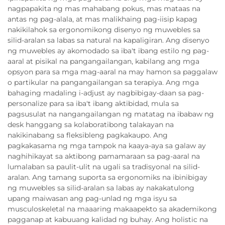
nagpapakita ng mas mahabang pokus, mas mataas na
antas ng pag-alala, at mas malikhaing pag-iisip kapag
nakikilahok sa ergonomikong disenyo ng muwebles sa
silid-aralan sa labas sa natural na kapaligiran. Ang disenyo
ng muwebles ay akomodado sa iba't ibang estilo ng pag-
aaral at pisikal na pangangailangan, kabilang ang mga
opsyon para sa mga mag-aaral na may hamon sa paggalaw
o partikular na pangangailangan sa terapiya. Ang mga
bahaging madaling i-adjust ay nagbibigay-daan sa pag-
personalize para sa iba't ibang aktibidad, mula sa
pagsusulat na nangangailangan ng matatag na ibabaw ng
desk hanggang sa kolaboratibong talakayan na
nakikinabang sa fleksibleng pagkakaupo. Ang
pagkakasama ng mga tampok na kaaya-aya sa galaw ay
naghihikayat sa aktibong pamamaraan sa pag-aaral na
lumalaban sa paulit-ulit na ugali sa tradisyonal na silid-
aralan. Ang tamang suporta sa ergonomiks na ibinibigay
ng muwebles sa silid-aralan sa labas ay nakakatulong
upang maiwasan ang pag-unlad ng mga isyu sa
musculoskeletal na maaaring makaapekto sa akademikong
pagganap at kabuuang kalidad ng buhay. Ang holistic na