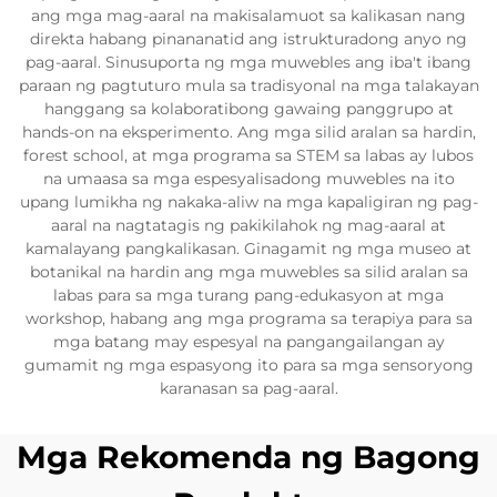
ang mga mag-aaral na makisalamuot sa kalikasan nang
direkta habang pinananatid ang istrukturadong anyo ng
pag-aaral. Sinusuporta ng mga muwebles ang iba't ibang
paraan ng pagtuturo mula sa tradisyonal na mga talakayan
hanggang sa kolaboratibong gawaing panggrupo at
hands-on na eksperimento. Ang mga silid aralan sa hardin,
forest school, at mga programa sa STEM sa labas ay lubos
na umaasa sa mga espesyalisadong muwebles na ito
upang lumikha ng nakaka-aliw na mga kapaligiran ng pag-
aaral na nagtatagis ng pakikilahok ng mag-aaral at
kamalayang pangkalikasan. Ginagamit ng mga museo at
botanikal na hardin ang mga muwebles sa silid aralan sa
labas para sa mga turang pang-edukasyon at mga
workshop, habang ang mga programa sa terapiya para sa
mga batang may espesyal na pangangailangan ay
gumamit ng mga espasyong ito para sa mga sensoryong
karanasan sa pag-aaral.
Mga Rekomenda ng Bagong