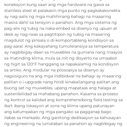
koneksyon kung saan ang mga hardware na gawa sa
stainless steel at palakasin mga punto ng pagkakakonekta
ay nag-aalis ng mga mahihinang bahagi na maaaring
masira dahil sa tensyon o panahon. Ang mga sistema ng
pag-alis ng tubig na naka-embed sa disenyo ng upuan at
desk ay nag-iwas sa pagtitipon ng tubig na maaaring
magdulot ng pinsala o di-komportableng kondisyon sa
pag-aaral. Ang kakayahang tumoleransiya sa temperatura
ay nagbibigay-daan sa muwebles na gumana nang maayos
sa matinding klima, mula sa init ng disyerto na umaabot
ng higit sa 120°F hanggang sa napakalamig na kondisyon
sa artiko. Ang modular na pilosopiya sa disenyo ay
nagsisiguro na ang mga indibidwal na bahagi ay maaaring
palitan o i-upgrade nang hindi kinakailangang palitan ang
buong set ng muwebles, upang mapataas ang halaga at
sustenibilidad sa mahabang panahon. Kasama sa proseso
ng kontrol sa kalidad ang komprehensibong field testing sa
iba't ibang lokasyon at sona ng klima upang patunayan
ang katumpakan ng mga pangako sa pagganap bago
ilabas sa merkado. Ang ganitong dedikasyon sa kahusayan
ng engineering na lumalaban sa panahon ay nagbibigay ng