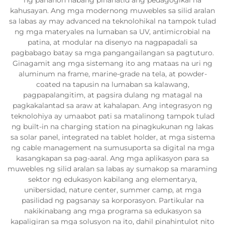
ng panahon habang pinanatid ang pedagogikal na
kahusayan. Ang mga modernong muwebles sa silid aralan
sa labas ay may advanced na teknolohikal na tampok tulad
ng mga materyales na lumaban sa UV, antimicrobial na
patina, at modular na disenyo na nagpapadali sa
pagbabago batay sa mga pangangailangan sa pagtuturo.
Ginagamit ang mga sistemang ito ang mataas na uri ng
aluminum na frame, marine-grade na tela, at powder-
coated na tapusin na lumaban sa kalawang,
pagpapalangitim, at pagsira dulang ng matagal na
pagkakalantad sa araw at kahalapan. Ang integrasyon ng
teknolohiya ay umaabot pati sa matalinong tampok tulad
ng built-in na charging station na pinagkukunan ng lakas
sa solar panel, integrated na tablet holder, at mga sistema
ng cable management na sumusuporta sa digital na mga
kasangkapan sa pag-aaral. Ang mga aplikasyon para sa
muwebles ng silid aralan sa labas ay sumakop sa maraming
sektor ng edukasyon kabilang ang elementarya,
unibersidad, nature center, summer camp, at mga
pasilidad ng pagsanay sa korporasyon. Partikular na
nakikinabang ang mga programa sa edukasyon sa
kapaligiran sa mga solusyon na ito, dahil pinahintulot nito