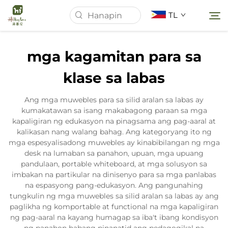
TL
mga kagamitan para sa
Tahanan
klase sa labas
Tungkol Sa Amin
Ang mga muwebles para sa silid aralan sa labas ay
kumakatawan sa isang makabagong paraan sa mga
kapaligiran ng edukasyon na pinagsama ang pag-aaral at
Mga Produkto
kalikasan nang walang bahag. Ang kategoryang ito ng
mga espesyalisadong muwebles ay kinabibilangan ng mga
desk na lumaban sa panahon, upuan, mga upuang
Balita
pandulaan, portable whiteboard, at mga solusyon sa
imbakan na partikular na dinisenyo para sa mga panlabas
na espasyong pang-edukasyon. Ang pangunahing
Mga kaso
tungkulin ng mga muwebles sa silid aralan sa labas ay ang
paglikha ng komportable at functional na mga kapaligiran
ng pag-aaral na kayang humagap sa iba't ibang kondisyon
Makipag-ugnayan sa Amin