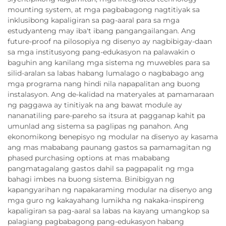
mounting system, at mga pagbabagong nagtitiyak sa
inklusibong kapaligiran sa pag-aaral para sa mga
estudyanteng may iba't ibang pangangailangan. Ang
future-proof na pilosopiya ng disenyo ay nagbibigay-daan
sa mga institusyong pang-edukasyon na palawakin o
baguhin ang kanilang mga sistema ng muwebles para sa
silid-aralan sa labas habang lumalago o nagbabago ang
mga programa nang hindi nila napapalitan ang buong
instalasyon. Ang de-kalidad na materyales at pamamaraan
ng paggawa ay tinitiyak na ang bawat module ay
nananatiling pare-pareho sa itsura at pagganap kahit pa
umunlad ang sistema sa paglipas ng panahon. Ang
ekonomikong benepisyo ng modular na disenyo ay kasama
ang mas mababang paunang gastos sa pamamagitan ng
phased purchasing options at mas mababang
pangmatagalang gastos dahil sa pagpapalit ng mga
bahagi imbes na buong sistema. Binibigyan ng
kapangyarihan ng napakaraming modular na disenyo ang
mga guro ng kakayahang lumikha ng nakaka-inspireng
kapaligiran sa pag-aaral sa labas na kayang umangkop sa
palagiang pagbabagong pang-edukasyon habang